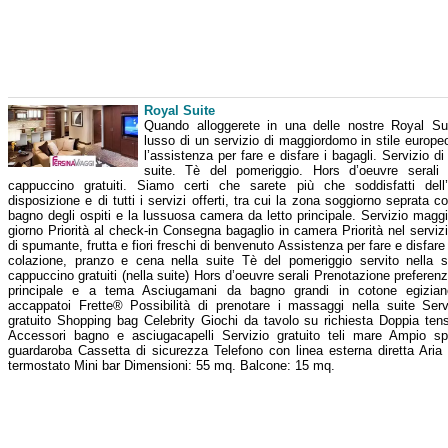
Royal Suite
Quando alloggerete in una delle nostre Royal Sui
lusso di un servizio di maggiordomo in stile europ
l’assistenza per fare e disfare i bagagli. Servizio d
suite. Tè del pomeriggio. Hors d’oeuvre seral
cappuccino gratuiti. Siamo certi che sarete più che soddisfatti del
disposizione e di tutti i servizi offerti, tra cui la zona soggiorno seprata c
bagno degli ospiti e la lussuosa camera da letto principale. Servizio magg
giorno Priorità al check-in Consegna bagaglio in camera Priorità nel servizi
di spumante, frutta e fiori freschi di benvenuto Assistenza per fare e disfare 
colazione, pranzo e cena nella suite Tè del pomeriggio servito nella 
cappuccino gratuiti (nella suite) Hors d’oeuvre serali Prenotazione preferenzi
principale e a tema Asciugamani da bagno grandi in cotone egizia
accappatoi Frette® Possibilità di prenotare i massaggi nella suite Serv
gratuito Shopping bag Celebrity Giochi da tavolo su richiesta Doppia te
Accessori bagno e asciugacapelli Servizio gratuito teli mare Ampio s
guardaroba Cassetta di sicurezza Telefono con linea esterna diretta Aria
termostato Mini bar Dimensioni: 55 mq. Balcone: 15 mq.