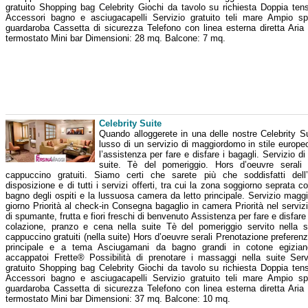
gratuito Shopping bag Celebrity Giochi da tavolo su richiesta Doppia te
Accessori bagno e asciugacapelli Servizio gratuito teli mare Ampio s
guardaroba Cassetta di sicurezza Telefono con linea esterna diretta Aria
termostato Mini bar Dimensioni: 28 mq. Balcone: 7 mq.
Celebrity Suite
Quando alloggerete in una delle nostre Celebrity Su
lusso di un servizio di maggiordomo in stile europ
l’assistenza per fare e disfare i bagagli. Servizio d
suite. Tè del pomeriggio. Hors d’oeuvre seral
cappuccino gratuiti. Siamo certi che sarete più che soddisfatti del
disposizione e di tutti i servizi offerti, tra cui la zona soggiorno seprata c
bagno degli ospiti e la lussuosa camera da letto principale. Servizio magg
giorno Priorità al check-in Consegna bagaglio in camera Priorità nel servizi
di spumante, frutta e fiori freschi di benvenuto Assistenza per fare e disfare 
colazione, pranzo e cena nella suite Tè del pomeriggio servito nella 
cappuccino gratuiti (nella suite) Hors d’oeuvre serali Prenotazione preferenzi
principale e a tema Asciugamani da bagno grandi in cotone egizia
accappatoi Frette® Possibilità di prenotare i massaggi nella suite Serv
gratuito Shopping bag Celebrity Giochi da tavolo su richiesta Doppia te
Accessori bagno e asciugacapelli Servizio gratuito teli mare Ampio s
guardaroba Cassetta di sicurezza Telefono con linea esterna diretta Aria
termostato Mini bar Dimensioni: 37 mq. Balcone: 10 mq.