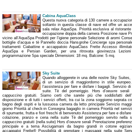
Cabina AquaClass
Questa nuova categoria di 130 camere a occupazion
soltanto in questa classe di nave ed offre un acces
sala relax AquaSpa. Priorità esclusiva al ristorant
occupazione doppia della camera Posizione nave P
vicino all’AquaSpa Prodotti per l’igiene personale Selezione di aromi Conse
bottiglie d’acqua e tè Pannello doccia Hansgrohe Concierge spa personale 
trattamenti Ciabattine e accappatoio AquaClass Frette Accesso illimitat
AquaSpa e Persian Garden, per una ritrovata giovinezza Lezion
programmazione Spa speciale Dimensioni: 18 mq. Balcone: 5 mq.
Sky Suite
Quando alloggerete in una delle nostre Sky Suites, 
di un servizio di maggiordomo in stile europe
l’assistenza per fare e disfare i bagagli. Servizio d
suite. Tè del pomeriggio. Hors d’oeuvre seral
cappuccino gratuiti. Siamo certi che sarete più che soddisfatti del
disposizione e di tutti i servizi offerti, tra cui la zona soggiorno seprata c
bagno degli ospiti e la lussuosa camera da letto principale Servizio magg
giorno Priorità al check-in Consegna bagaglio in camera Priorità nel servizi
di spumante, frutta e fiori freschi di benvenuto Assistenza per fare e disfare 
colazione, pranzo e cena nella suite Tè del pomeriggio servito nella 
cappuccino gratuiti (nella suite) Hors d’oeuvre serali Prenotazione preferenzi
principale e a tema Asciugamani da bagno grandi in cotone egizia
accappatoi Frette® Possibilità di prenotare i massaggi nella suite Serv