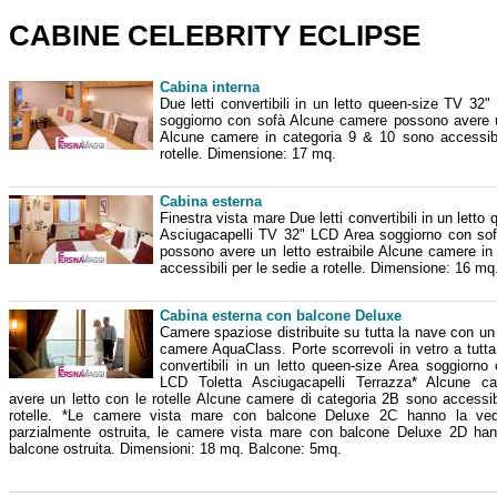
CABINE CELEBRITY ECLIPSE
Cabina interna
Due letti convertibili in un letto queen-size TV 32
soggiorno con sofà Alcune camere possono avere un
Alcune camere in categoria 9 & 10 sono accessibi
rotelle. Dimensione: 17 mq.
Cabina esterna
Finestra vista mare Due letti convertibili in un letto
Asciugacapelli TV 32" LCD Area soggiorno con so
possono avere un letto estraibile Alcune camere in
accessibili per le sedie a rotelle. Dimensione: 16 mq
Cabina esterna con balcone Deluxe
Camere spaziose distribuite su tutta la nave con un 
camere AquaClass. Porte scorrevoli in vetro a tutta
convertibili in un letto queen-size Area soggiorn
LCD Toletta Asciugacapelli Terrazza* Alcune c
avere un letto con le rotelle Alcune camere di categoria 2B sono accessibi
rotelle. *Le camere vista mare con balcone Deluxe 2C hanno la ved
parzialmente ostruita, le camere vista mare con balcone Deluxe 2D han
balcone ostruita. Dimensioni: 18 mq. Balcone: 5mq.