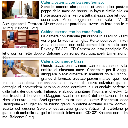
Cabina esterna con balcone Sunset
Sono le camere che godono di una miglior posizio
poppa della nave ed hanno un layout simile alle 
Porte scorrevoli in vetro a tutta altezza Due letti conve
queen-size Area soggiorno con sofà TV 3
Asciugacapelli Terrazza Alcune camere potrebbero avere un letto con le ro
18 mq. Balcone: 5mq.
Cabina esterna con balcone family
La camera con balcone più grande in assoluto - tant
voi e per la vostra famiglia. Porte scorrevoli in vet
Zona soggiorno con sofà convertibile in letto con 
Privacy TV 32" LCD Camera da letto principale S
letto con un letto doppio Balcone con sdraio Asciugacapelli Dimensioni
10mq.
Cabina Concierge Class
Queste eccezionali camere con terrazza sono situa
ambite di ciascuna nave. Concepite per il viaggi
alloggiare piacevolmente in ambienti dove i piccoli
grande differenza. Gustate piaceri inattesi quali: com
freschi, cancelleria personalizzata e servizio di pulizia calzature gratuit
dettaglio vi sorprenderà persino quando dormirete sul guanciale perfetto 
dalla lista dei guanciali. Imbarco e sbarco prioritario Priorità al check-in 
fiori freschi di benvenuto Maggiore scelta nel menù della colazione del s
Hors d’oeuvre serali Asciugacapelli extra non a parete Bocchetta doc
Hansgrohe Asciugamani da bagno grandi in cotone egiziano 100% Morbidi 
Scelta del cuscino Servizio lustrascarpe gratuito Articoli di cartoleria p
gratuito di ombrello da golf e binocoli Televisore LCD 32” Balcone con sdr
mq. Balcone: 5 mq.