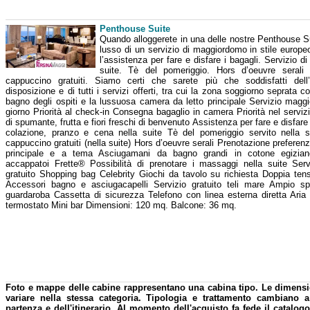
Penthouse Suite
Quando alloggerete in una delle nostre Penthouse Su
lusso di un servizio di maggiordomo in stile europ
l’assistenza per fare e disfare i bagagli. Servizio d
suite. Tè del pomeriggio. Hors d’oeuvre seral
cappuccino gratuiti. Siamo certi che sarete più che soddisfatti del
disposizione e di tutti i servizi offerti, tra cui la zona soggiorno seprata c
bagno degli ospiti e la lussuosa camera da letto principale Servizio magg
giorno Priorità al check-in Consegna bagaglio in camera Priorità nel servizi
di spumante, frutta e fiori freschi di benvenuto Assistenza per fare e disfare 
colazione, pranzo e cena nella suite Tè del pomeriggio servito nella 
cappuccino gratuiti (nella suite) Hors d’oeuvre serali Prenotazione preferenzi
principale e a tema Asciugamani da bagno grandi in cotone egizia
accappatoi Frette® Possibilità di prenotare i massaggi nella suite Serv
gratuito Shopping bag Celebrity Giochi da tavolo su richiesta Doppia te
Accessori bagno e asciugacapelli Servizio gratuito teli mare Ampio s
guardaroba Cassetta di sicurezza Telefono con linea esterna diretta Aria
termostato Mini bar Dimensioni: 120 mq. Balcone: 36 mq.
Foto e mappe delle cabine rappresentano una cabina tipo. Le dimensi
variare nella stessa categoria. Tipologia e trattamento cambiano 
partenza e dell'itinerario. Al momento dell'acquisto fa fede il catalogo 