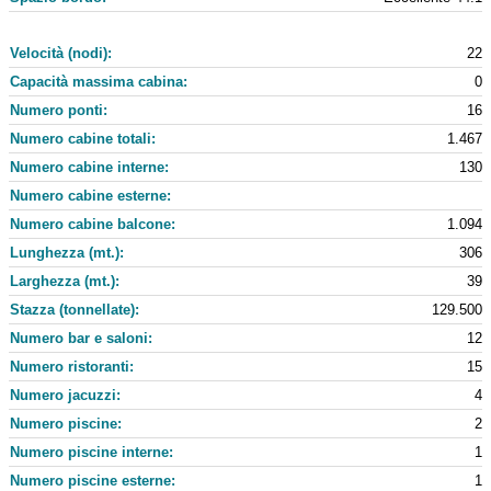
Velocità (nodi):
22
Capacità massima cabina:
0
Numero ponti:
16
Numero cabine totali:
1.467
Numero cabine interne:
130
Numero cabine esterne:
Numero cabine balcone:
1.094
Lunghezza (mt.):
306
Larghezza (mt.):
39
Stazza (tonnellate):
129.500
Numero bar e saloni:
12
Numero ristoranti:
15
Numero jacuzzi:
4
Numero piscine:
2
Numero piscine interne:
1
Numero piscine esterne:
1