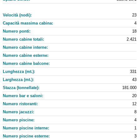
Velocità (nodi):
23
Capacità massima cabina:
4
Numero ponti:
18
Numero cabine totali:
2.421
Numero cabine interne:
Numero cabine esterne:
Numero cabine balcone:
Lunghezza (mt.):
331
Larghezza (mt.):
43
Stazza (tonnellate):
181.000
Numero bar e saloni:
20
Numero ristoranti:
12
Numero jacuzzi:
8
Numero piscine:
4
Numero piscine interne:
1
Numero piscine esterne:
3