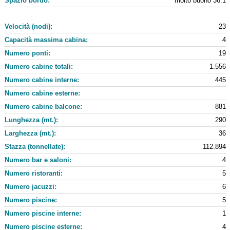
Spazio bordo:
molto buono 36:1
Velocità (nodi):
23
Capacità massima cabina:
4
Numero ponti:
19
Numero cabine totali:
1.556
Numero cabine interne:
445
Numero cabine esterne:
Numero cabine balcone:
881
Lunghezza (mt.):
290
Larghezza (mt.):
36
Stazza (tonnellate):
112.894
Numero bar e saloni:
4
Numero ristoranti:
5
Numero jacuzzi:
6
Numero piscine:
5
Numero piscine interne:
1
Numero piscine esterne:
4