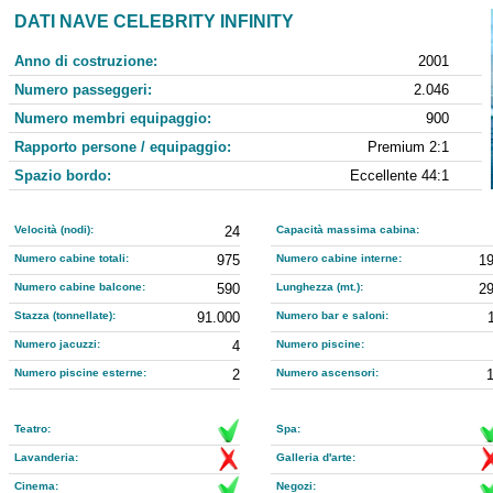
DATI NAVE CELEBRITY INFINITY
Anno di costruzione:
2001
Numero passeggeri:
2.046
Numero membri equipaggio:
900
Rapporto persone / equipaggio:
Premium 2:1
Spazio bordo:
Eccellente 44:1
Velocità (nodi):
24
Capacità massima cabina:
Numero cabine totali:
975
Numero cabine interne:
1
Numero cabine balcone:
590
Lunghezza (mt.):
2
Stazza (tonnellate):
91.000
Numero bar e saloni:
Numero jacuzzi:
4
Numero piscine:
Numero piscine esterne:
2
Numero ascensori:
Teatro:
Spa:
Lavanderia:
Galleria d'arte:
Cinema:
Negozi: