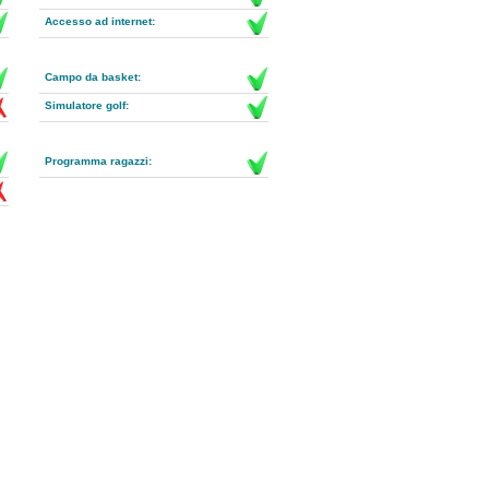
Accesso ad internet:
Campo da basket:
Simulatore golf:
Programma ragazzi: