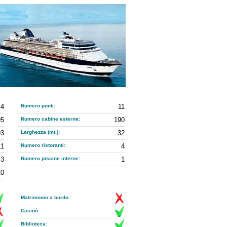
4
Numero ponti:
11
95
Numero cabine esterne:
190
93
Larghezza (mt.):
32
11
Numero ristoranti:
4
3
Numero piscine interne:
1
10
Matrimonio a bordo:
Casinò:
Biblioteca: