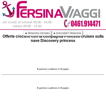
✖ PRINCESS CRUISES
✖ DISCOVERY PRINCESS
Offerte crociere con la compagnia Princess cruises sulla
nave Discovery princess
0
partenze suddivise in
0
pagine
0
partenze suddivise in
0
pagine