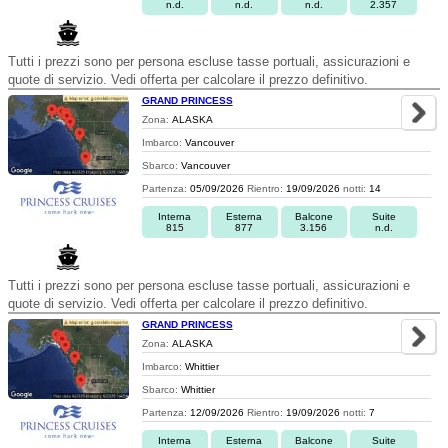
n.d.
n.d.
n.d.
2.357
Tutti i prezzi sono per persona escluse tasse portuali, assicurazioni e
quote di servizio. Vedi offerta per calcolare il prezzo definitivo.
GRAND PRINCESS
Zona:
ALASKA
Imbarco:
Vancouver
Sbarco:
Vancouver
Partenza:
05/09/2026
Rientro:
19/09/2026
notti:
14
Interna
Esterna
Balcone
Suite
815
877
3.156
n.d.
Tutti i prezzi sono per persona escluse tasse portuali, assicurazioni e
quote di servizio. Vedi offerta per calcolare il prezzo definitivo.
GRAND PRINCESS
Zona:
ALASKA
Imbarco:
Whittier
Sbarco:
Whittier
Partenza:
12/09/2026
Rientro:
19/09/2026
notti:
7
Interna
Esterna
Balcone
Suite