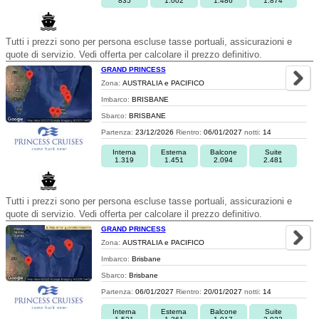
835
1.002
1.486
1.874
Tutti i prezzi sono per persona escluse tasse portuali, assicurazioni e
quote di servizio. Vedi offerta per calcolare il prezzo definitivo.
GRAND PRINCESS
Zona:
AUSTRALIA e PACIFICO
Imbarco:
BRISBANE
Sbarco:
BRISBANE
Partenza:
23/12/2026
Rientro:
06/01/2027
notti:
14
Interna
Esterna
Balcone
Suite
1.319
1.451
2.094
2.481
Tutti i prezzi sono per persona escluse tasse portuali, assicurazioni e
quote di servizio. Vedi offerta per calcolare il prezzo definitivo.
GRAND PRINCESS
Zona:
AUSTRALIA e PACIFICO
Imbarco:
Brisbane
Sbarco:
Brisbane
Partenza:
06/01/2027
Rientro:
20/01/2027
notti:
14
Interna
Esterna
Balcone
Suite