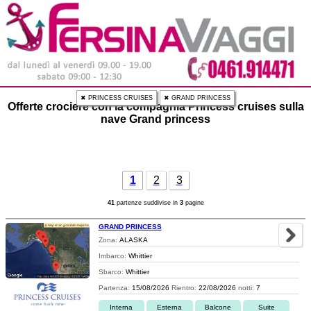
✖ PRINCESS CRUISES
✖ GRAND PRINCESS
Offerte crociere con la compagnia Princess cruises sulla
nave Grand princess
1
2
3
41
partenze suddivise in
3
pagine
GRAND PRINCESS
Zona:
ALASKA
Imbarco:
Whittier
Sbarco:
Whittier
Partenza:
15/08/2026
Rientro:
22/08/2026
notti:
7
Interna
Esterna
Balcone
Suite