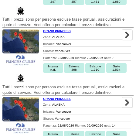
247
457
1.461
1.680
Tutti i prezzi sono per persona escluse tasse portuali, assicurazioni e
quote di servizio. Vedi offerta per calcolare il prezzo definitivo.
GRAND PRINCESS
Zona:
ALASKA
Imbarco:
Vancouver
Sbarco:
Vancouver
Partenza:
22/08/2026
Rientro:
29/08/2026
notti:
7
Interna
Esterna
Balcone
Suite
n.d.
468
1.710
1.534
Tutti i prezzi sono per persona escluse tasse portuali, assicurazioni e
quote di servizio. Vedi offerta per calcolare il prezzo definitivo.
GRAND PRINCESS
Zona:
ALASKA
Imbarco:
Vancouver
Sbarco:
Vancouver
Partenza:
22/08/2026
Rientro:
05/09/2026
notti:
14
Interna
Esterna
Balcone
Suite