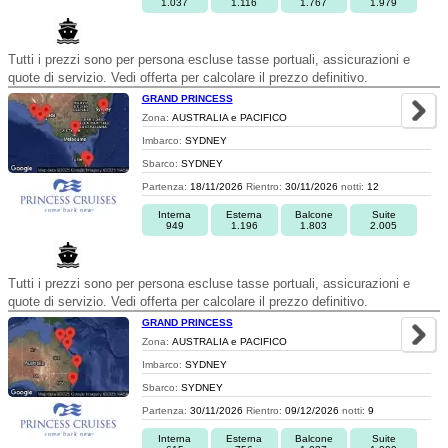
1.037
1.116
1.767
1.979
Tutti i prezzi sono per persona escluse tasse portuali, assicurazioni e
quote di servizio. Vedi offerta per calcolare il prezzo definitivo.
GRAND PRINCESS
Zona:
AUSTRALIA e PACIFICO
Imbarco:
SYDNEY
Sbarco:
SYDNEY
Partenza:
18/11/2026
Rientro:
30/11/2026
notti:
12
Interna
Esterna
Balcone
Suite
949
1.196
1.803
2.005
Tutti i prezzi sono per persona escluse tasse portuali, assicurazioni e
quote di servizio. Vedi offerta per calcolare il prezzo definitivo.
GRAND PRINCESS
Zona:
AUSTRALIA e PACIFICO
Imbarco:
SYDNEY
Sbarco:
SYDNEY
Partenza:
30/11/2026
Rientro:
09/12/2026
notti:
9
Interna
Esterna
Balcone
Suite