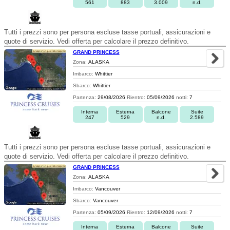
561
883
3.009
n.d.
Tutti i prezzi sono per persona escluse tasse portuali, assicurazioni e
quote di servizio. Vedi offerta per calcolare il prezzo definitivo.
GRAND PRINCESS
Zona:
ALASKA
Imbarco:
Whittier
Sbarco:
Whittier
Partenza:
29/08/2026
Rientro:
05/09/2026
notti:
7
Interna
Esterna
Balcone
Suite
247
529
n.d.
2.589
Tutti i prezzi sono per persona escluse tasse portuali, assicurazioni e
quote di servizio. Vedi offerta per calcolare il prezzo definitivo.
GRAND PRINCESS
Zona:
ALASKA
Imbarco:
Vancouver
Sbarco:
Vancouver
Partenza:
05/09/2026
Rientro:
12/09/2026
notti:
7
Interna
Esterna
Balcone
Suite