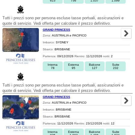
615
756
1.037
1.099
Tutti i prezzi sono per persona escluse tasse portuali, assicurazioni e
quote di servizio. Vedi offerta per calcolare il prezzo definitivo.
GRAND PRINCESS
Zona:
AUSTRALIA e PACIFICO
Imbarco:
SYDNEY
Sbarco:
BRISBANE
Partenza:
09/12/2026
Rientro:
11/12/2026
notti:
2
Interna
Esterna
Balcone
Suite
78
95
127
232
Tutti i prezzi sono per persona escluse tasse portuali, assicurazioni e
quote di servizio. Vedi offerta per calcolare il prezzo definitivo.
GRAND PRINCESS
Zona:
AUSTRALIA e PACIFICO
Imbarco:
BRISBANE
Sbarco:
BRISBANE
Partenza:
11/12/2026
Rientro:
23/12/2026
notti:
12
Interna
Esterna
Balcone
Suite