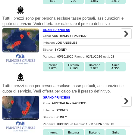
692
729
1.847
2.670
Tutti i prezzi sono per persona escluse tasse portuali, assicurazioni e
quote di servizio. Vedi offerta per calcolare il prezzo definitivo.
GRAND PRINCESS
Zona:
AUSTRALIA e PACIFICO
Imbarco:
LOS ANGELES
Sbarco:
SYDNEY
Partenza:
05/10/2026
Rientro:
02/11/2026
notti:
28
Interna
Esterna
Balcone
Suite
2.075
2.163
3.078
4.355
Tutti i prezzi sono per persona escluse tasse portuali, assicurazioni e
quote di servizio. Vedi offerta per calcolare il prezzo definitivo.
GRAND PRINCESS
Zona:
AUSTRALIA e PACIFICO
Imbarco:
SYDNEY
Sbarco:
SYDNEY
Partenza:
03/11/2026
Rientro:
18/11/2026
notti:
15
Interna
Esterna
Balcone
Suite