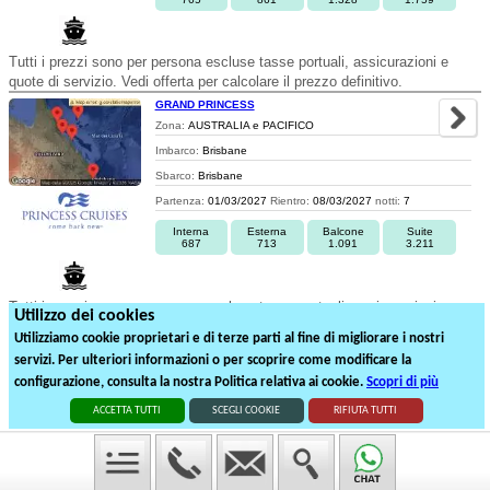
Tutti i prezzi sono per persona escluse tasse portuali, assicurazioni e
quote di servizio. Vedi offerta per calcolare il prezzo definitivo.
GRAND PRINCESS
Zona:
AUSTRALIA e PACIFICO
Imbarco:
Brisbane
Sbarco:
Brisbane
Partenza:
01/03/2027
Rientro:
08/03/2027
notti:
7
Interna
Esterna
Balcone
Suite
687
713
1.091
3.211
Tutti i prezzi sono per persona escluse tasse portuali, assicurazioni e
Utilizzo dei cookies
quote di servizio. Vedi offerta per calcolare il prezzo definitivo.
Utilizziamo cookie proprietari e di terze parti al fine di migliorare i nostri
servizi. Per ulteriori informazioni o per scoprire come modificare la
1
2
3
configurazione, consulta la nostra Politica relativa ai cookie.
Scopri di più
41
partenze suddivise in
3
pagine
ACCETTA TUTTI
SCEGLI COOKIE
RIFIUTA TUTTI