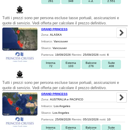
261
348
n.d.
2.551
Tutti i prezzi sono per persona escluse tasse portuali, assicurazioni e
quote di servizio. Vedi offerta per calcolare il prezzo definitivo.
GRAND PRINCESS
Zona:
ALASKA
Imbarco:
Vancouver
Sbarco:
Vancouver
Partenza:
19/09/2026
Rientro:
25/09/2026
notti:
6
Interna
Esterna
Balcone
Suite
72
103
276
408
Tutti i prezzi sono per persona escluse tasse portuali, assicurazioni e
quote di servizio. Vedi offerta per calcolare il prezzo definitivo.
GRAND PRINCESS
Zona:
AUSTRALIA e PACIFICO
Imbarco:
Los Angeles
Sbarco:
Los Angeles
Partenza:
25/09/2026
Rientro:
05/10/2026
notti:
10
Interna
Esterna
Balcone
Suite