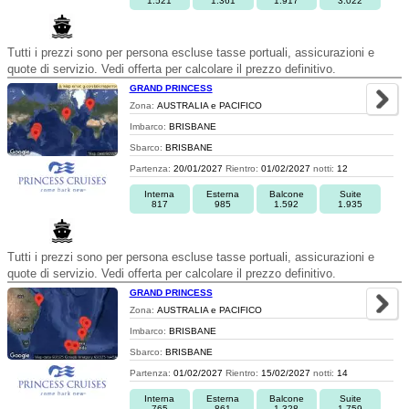
1.521
1.361
1.917
3.022
Tutti i prezzi sono per persona escluse tasse portuali, assicurazioni e
quote di servizio. Vedi offerta per calcolare il prezzo definitivo.
GRAND PRINCESS
Zona:
AUSTRALIA e PACIFICO
Imbarco:
BRISBANE
Sbarco:
BRISBANE
Partenza:
20/01/2027
Rientro:
01/02/2027
notti:
12
Interna
Esterna
Balcone
Suite
817
985
1.592
1.935
Tutti i prezzi sono per persona escluse tasse portuali, assicurazioni e
quote di servizio. Vedi offerta per calcolare il prezzo definitivo.
GRAND PRINCESS
Zona:
AUSTRALIA e PACIFICO
Imbarco:
BRISBANE
Sbarco:
BRISBANE
Partenza:
01/02/2027
Rientro:
15/02/2027
notti:
14
Interna
Esterna
Balcone
Suite
765
861
1.328
1.759