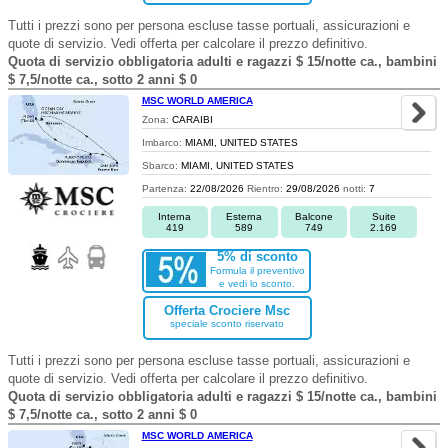
Tutti i prezzi sono per persona escluse tasse portuali, assicurazioni e
quote di servizio. Vedi offerta per calcolare il prezzo definitivo.
Quota di servizio obbligatoria adulti e ragazzi $ 15/notte ca., bambini
$ 7,5/notte ca., sotto 2 anni $ 0
MSC WORLD AMERICA
Zona:
CARAIBI
Imbarco:
MIAMI, UNITED STATES
Sbarco:
MIAMI, UNITED STATES
Partenza:
22/08/2026
Rientro:
29/08/2026
notti:
7
Interna
Esterna
Balcone
Suite
419
589
749
2.169
5% di sconto
Formula il preventivo
e vedi lo sconto.
Offerta Crociere Msc
speciale sconto riservato
Tutti i prezzi sono per persona escluse tasse portuali, assicurazioni e
quote di servizio. Vedi offerta per calcolare il prezzo definitivo.
Quota di servizio obbligatoria adulti e ragazzi $ 15/notte ca., bambini
$ 7,5/notte ca., sotto 2 anni $ 0
MSC WORLD AMERICA