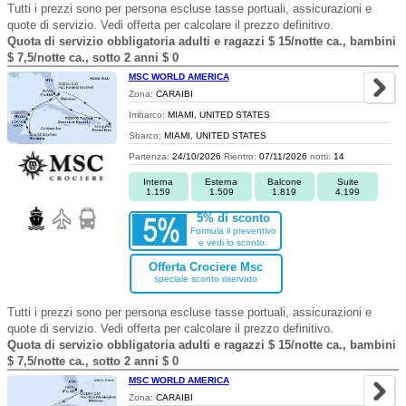
Tutti i prezzi sono per persona escluse tasse portuali, assicurazioni e
quote di servizio. Vedi offerta per calcolare il prezzo definitivo.
Quota di servizio obbligatoria adulti e ragazzi $ 15/notte ca., bambini
$ 7,5/notte ca., sotto 2 anni $ 0
MSC WORLD AMERICA
Zona:
CARAIBI
Imbarco:
MIAMI, UNITED STATES
Sbarco:
MIAMI, UNITED STATES
Partenza:
24/10/2026
Rientro:
07/11/2026
notti:
14
Interna
Esterna
Balcone
Suite
1.159
1.509
1.819
4.199
5% di sconto
Formula il preventivo
e vedi lo sconto.
Offerta Crociere Msc
speciale sconto riservato
Tutti i prezzi sono per persona escluse tasse portuali, assicurazioni e
quote di servizio. Vedi offerta per calcolare il prezzo definitivo.
Quota di servizio obbligatoria adulti e ragazzi $ 15/notte ca., bambini
$ 7,5/notte ca., sotto 2 anni $ 0
MSC WORLD AMERICA
Zona:
CARAIBI