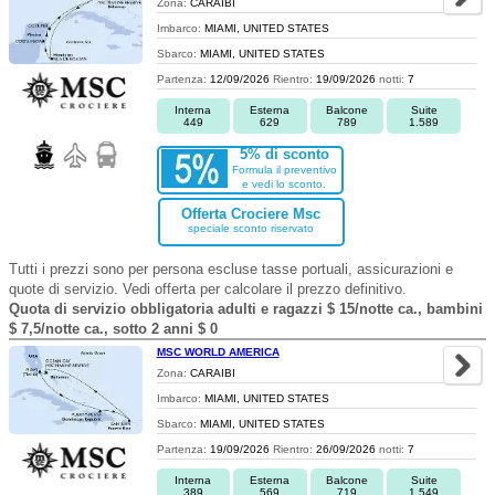
Zona:
CARAIBI
Imbarco:
MIAMI, UNITED STATES
Sbarco:
MIAMI, UNITED STATES
Partenza:
12/09/2026
Rientro:
19/09/2026
notti:
7
Interna
Esterna
Balcone
Suite
449
629
789
1.589
5% di sconto
Formula il preventivo
e vedi lo sconto.
Offerta Crociere Msc
speciale sconto riservato
Tutti i prezzi sono per persona escluse tasse portuali, assicurazioni e
quote di servizio. Vedi offerta per calcolare il prezzo definitivo.
Quota di servizio obbligatoria adulti e ragazzi $ 15/notte ca., bambini
$ 7,5/notte ca., sotto 2 anni $ 0
MSC WORLD AMERICA
Zona:
CARAIBI
Imbarco:
MIAMI, UNITED STATES
Sbarco:
MIAMI, UNITED STATES
Partenza:
19/09/2026
Rientro:
26/09/2026
notti:
7
Interna
Esterna
Balcone
Suite
389
569
719
1.549