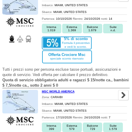
Imbarco:
MIAMI, UNITED STATES
Sbarco:
MIAMI, UNITED STATES
Partenza:
10/10/2026
Rientro:
24/10/2026
notti:
14
Interna
Esterna
Balcone
Suite
1.019
1.369
1.679
n.d.
5% di sconto
Formula il preventivo
e vedi lo sconto.
Offerta Crociere Msc
speciale sconto riservato
Tutti i prezzi sono per persona escluse tasse portuali, assicurazioni e
quote di servizio. Vedi offerta per calcolare il prezzo definitivo.
Quota di servizio obbligatoria adulti e ragazzi $ 15/notte ca., bambini
$ 7,5/notte ca., sotto 2 anni $ 0
MSC WORLD AMERICA
Zona:
CARAIBI
Imbarco:
MIAMI, UNITED STATES
Sbarco:
MIAMI, UNITED STATES
Partenza:
17/10/2026
Rientro:
24/10/2026
notti:
7
Interna
Esterna
Balcone
Suite
399
579
729
1.579