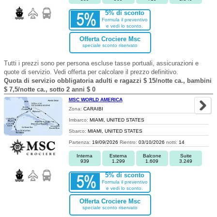
5% di sconto
Formula il preventivo
e vedi lo sconto.
Offerta Crociere Msc
speciale sconto riservato
Tutti i prezzi sono per persona escluse tasse portuali, assicurazioni e
quote di servizio. Vedi offerta per calcolare il prezzo definitivo.
Quota di servizio obbligatoria adulti e ragazzi $ 15/notte ca., bambini
$ 7,5/notte ca., sotto 2 anni $ 0
MSC WORLD AMERICA
Zona:
CARAIBI
Imbarco:
MIAMI, UNITED STATES
Sbarco:
MIAMI, UNITED STATES
Partenza:
19/09/2026
Rientro:
03/10/2026
notti:
14
Interna
Esterna
Balcone
Suite
939
1.299
1.609
3.249
5% di sconto
Formula il preventivo
e vedi lo sconto.
Offerta Crociere Msc
speciale sconto riservato