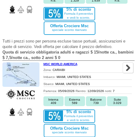
n.d.
1.329
1.639
n.d.
5% di sconto
Formula il preventivo
e vedi lo sconto.
Offerta Crociere Msc
speciale sconto riservato
Tutti i prezzi sono per persona escluse tasse portuali, assicurazioni e
quote di servizio. Vedi offerta per calcolare il prezzo definitivo.
Quota di servizio obbligatoria adulti e ragazzi $ 15/notte ca., bambini
$ 7,5/notte ca., sotto 2 anni $ 0
MSC WORLD AMERICA
Zona:
CARAIBI
Imbarco:
MIAMI, UNITED STATES
Sbarco:
MIAMI, UNITED STATES
Partenza:
05/09/2026
Rientro:
12/09/2026
notti:
7
Interna
Esterna
Balcone
Suite
409
589
739
3.029
5% di sconto
Formula il preventivo
e vedi lo sconto.
Offerta Crociere Msc
speciale sconto riservato