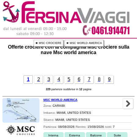
✖ MSC CROCIERE
✖ MSC WORLD AMERICA
Offerte crociere con la compagnia Msc crociere sulla
nave Msc world america
1
2
3
4
5
6
7
8
9
229
partenze suddivise in
12
pagine
MSC WORLD AMERICA
Zona:
CARAIBI
Imbarco:
MIAMI, UNITED STATES
Sbarco:
MIAMI, UNITED STATES
Partenza:
08/08/2026
Rientro:
15/08/2026
notti:
7
Interna
Esterna
Balcone
Suite