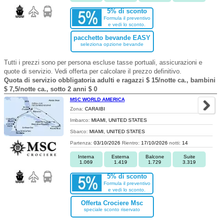
5% di sconto
Formula il preventivo
e vedi lo sconto.
pacchetto bevande EASY
seleziona opzione bevande
Tutti i prezzi sono per persona escluse tasse portuali, assicurazioni e
quote di servizio. Vedi offerta per calcolare il prezzo definitivo.
Quota di servizio obbligatoria adulti e ragazzi $ 15/notte ca., bambini
$ 7,5/notte ca., sotto 2 anni $ 0
MSC WORLD AMERICA
Zona:
CARAIBI
Imbarco:
MIAMI, UNITED STATES
Sbarco:
MIAMI, UNITED STATES
Partenza:
03/10/2026
Rientro:
17/10/2026
notti:
14
Interna
Esterna
Balcone
Suite
1.069
1.419
1.729
3.319
5% di sconto
Formula il preventivo
e vedi lo sconto.
Offerta Crociere Msc
speciale sconto riservato