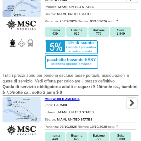
Imbarco:
MIAMI, UNITED STATES
Sbarco:
MIAMI, UNITED STATES
Partenza:
26/09/2026
Rientro:
03/10/2026
notti:
7
Interna
Esterna
Balcone
Suite
439
619
779
1.849
5% di sconto
Formula il preventivo
e vedi lo sconto.
pacchetto bevande EASY
seleziona opzione bevande
Tutti i prezzi sono per persona escluse tasse portuali, assicurazioni e
quote di servizio. Vedi offerta per calcolare il prezzo definitivo.
Quota di servizio obbligatoria adulti e ragazzi $ 15/notte ca., bambini
$ 7,5/notte ca., sotto 2 anni $ 0
MSC WORLD AMERICA
Zona:
CARAIBI
Imbarco:
MIAMI, UNITED STATES
Sbarco:
MIAMI, UNITED STATES
Partenza:
03/10/2026
Rientro:
10/10/2026
notti:
7
Interna
Esterna
Balcone
Suite
449
629
779
2.699