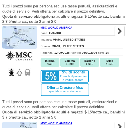
Tutti i prezzi sono per persona escluse tasse portuali, assicurazioni e
quote di servizio. Vedi offerta per calcolare il prezzo definitivo.
Quota di servizio obbligatoria adulti e ragazzi $ 15/notte ca., bambini
$ 7,5/notte ca., sotto 2 anni $ 0
MSC WORLD AMERICA
Zona:
CARAIBI
Imbarco:
MIAMI, UNITED STATES
Sbarco:
MIAMI, UNITED STATES
Partenza:
12/09/2026
Rientro:
26/09/2026
notti:
14
Interna
Esterna
Balcone
Suite
949
1.309
1.619
6.139
5% di sconto
Formula il preventivo
e vedi lo sconto.
Offerta Crociere Msc
speciale sconto riservato
Tutti i prezzi sono per persona escluse tasse portuali, assicurazioni e
quote di servizio. Vedi offerta per calcolare il prezzo definitivo.
Quota di servizio obbligatoria adulti e ragazzi $ 15/notte ca., bambini
$ 7,5/notte ca., sotto 2 anni $ 0
MSC WORLD AMERICA