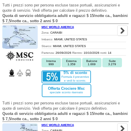
Tutti i prezzi sono per persona escluse tasse portuali, assicurazioni e
quote di servizio. Vedi offerta per calcolare il prezzo definitivo.
Quota di servizio obbligatoria adulti e ragazzi $ 15/notte ca., bambini
$ 7,5/notte ca., sotto 2 anni $ 0
MSC WORLD AMERICA
Zona:
CARAIBI
Imbarco:
MIAMI, UNITED STATES
Sbarco:
MIAMI, UNITED STATES
Partenza:
26/09/2026
Rientro:
10/10/2026
notti:
14
Interna
Esterna
Balcone
Suite
999
1.359
1.669
3.279
5% di sconto
Formula il preventivo
e vedi lo sconto.
Offerta Crociere Msc
speciale sconto riservato
Tutti i prezzi sono per persona escluse tasse portuali, assicurazioni e
quote di servizio. Vedi offerta per calcolare il prezzo definitivo.
Quota di servizio obbligatoria adulti e ragazzi $ 15/notte ca., bambini
$ 7,5/notte ca., sotto 2 anni $ 0
MSC WORLD AMERICA
Zona:
CARAIBI