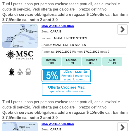
Tutti i prezzi sono per persona escluse tasse portuali, assicurazioni e
quote di servizio. Vedi offerta per calcolare il prezzo definitivo.
Quota di servizio obbligatoria adulti e ragazzi $ 15/notte ca., bambini
$ 7,5/notte ca., sotto 2 anni $ 0
MSC WORLD AMERICA
Zona:
CARAIBI
Imbarco:
MIAMI, UNITED STATES
Sbarco:
MIAMI, UNITED STATES
Partenza:
10/10/2026
Rientro:
17/10/2026
notti:
7
Interna
Esterna
Balcone
Suite
509
679
839
1.849
5% di sconto
Formula il preventivo
e vedi lo sconto.
Offerta Crociere Msc
speciale sconto riservato
Tutti i prezzi sono per persona escluse tasse portuali, assicurazioni e
quote di servizio. Vedi offerta per calcolare il prezzo definitivo.
Quota di servizio obbligatoria adulti e ragazzi $ 15/notte ca., bambini
$ 7,5/notte ca., sotto 2 anni $ 0
MSC WORLD AMERICA
Zona:
CARAIBI