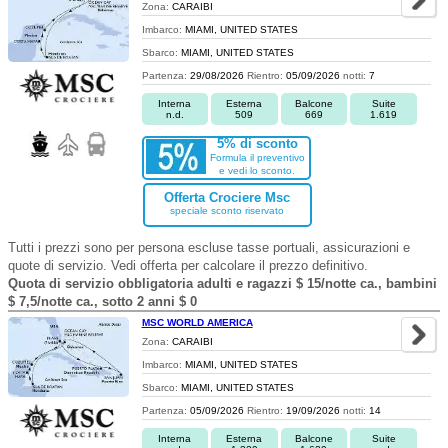
Zona:
CARAIBI
Imbarco:
MIAMI, UNITED STATES
Sbarco:
MIAMI, UNITED STATES
Partenza:
29/08/2026
Rientro:
05/09/2026
notti:
7
Interna
Esterna
Balcone
Suite
n.d.
509
669
1.619
5% di sconto
Formula il preventivo
e vedi lo sconto.
Offerta Crociere Msc
speciale sconto riservato
Tutti i prezzi sono per persona escluse tasse portuali, assicurazioni e
quote di servizio. Vedi offerta per calcolare il prezzo definitivo.
Quota di servizio obbligatoria adulti e ragazzi $ 15/notte ca., bambini
$ 7,5/notte ca., sotto 2 anni $ 0
MSC WORLD AMERICA
Zona:
CARAIBI
Imbarco:
MIAMI, UNITED STATES
Sbarco:
MIAMI, UNITED STATES
Partenza:
05/09/2026
Rientro:
19/09/2026
notti:
14
Interna
Esterna
Balcone
Suite