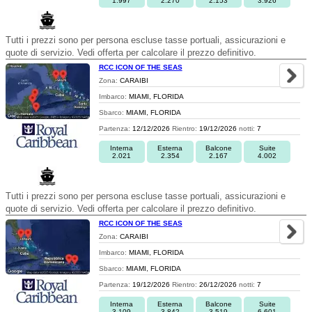
1.997
2.270
2.153
3.926
Tutti i prezzi sono per persona escluse tasse portuali, assicurazioni e
quote di servizio. Vedi offerta per calcolare il prezzo definitivo.
RCC ICON OF THE SEAS
Zona:
CARAIBI
Imbarco:
MIAMI, FLORIDA
Sbarco:
MIAMI, FLORIDA
Partenza:
12/12/2026
Rientro:
19/12/2026
notti:
7
Interna
Esterna
Balcone
Suite
2.021
2.354
2.167
4.002
Tutti i prezzi sono per persona escluse tasse portuali, assicurazioni e
quote di servizio. Vedi offerta per calcolare il prezzo definitivo.
RCC ICON OF THE SEAS
Zona:
CARAIBI
Imbarco:
MIAMI, FLORIDA
Sbarco:
MIAMI, FLORIDA
Partenza:
19/12/2026
Rientro:
26/12/2026
notti:
7
Interna
Esterna
Balcone
Suite
3.109
3.842
3.519
6.601