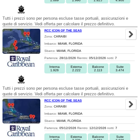
2.689
2.990
2.825
4.906
Tutti i prezzi sono per persona escluse tasse portuali, assicurazioni e
quote di servizio. Vedi offerta per calcolare il prezzo definitivo.
RCC ICON OF THE SEAS
Zona:
CARAIBI
Imbarco:
MIAMI, FLORIDA
Sbarco:
MIAMI, FLORIDA
Partenza:
28/11/2026
Rientro:
05/12/2026
notti:
7
Interna
Esterna
Balcone
Suite
1.926
2.222
2.113
3.474
Tutti i prezzi sono per persona escluse tasse portuali, assicurazioni e
quote di servizio. Vedi offerta per calcolare il prezzo definitivo.
RCC ICON OF THE SEAS
Zona:
CARAIBI
Imbarco:
MIAMI, FLORIDA
Sbarco:
MIAMI, FLORIDA
Partenza:
05/12/2026
Rientro:
12/12/2026
notti:
7
Interna
Esterna
Balcone
Suite