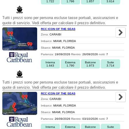
1.722
1.796
1.857
3.614
Tutti i prezzi sono per persona escluse tasse portuali, assicurazioni e
quote di servizio. Vedi offerta per calcolare il prezzo definitivo.
RCC ICON OF THE SEAS
Zona:
CARAIBI
Imbarco:
MIAMI, FLORIDA
Sbarco:
MIAMI, FLORIDA
Partenza:
19/09/2026
Rientro:
26/09/2026
notti:
7
Interna
Esterna
Balcone
Suite
1.643
1.790
1.973
3.714
Tutti i prezzi sono per persona escluse tasse portuali, assicurazioni e
quote di servizio. Vedi offerta per calcolare il prezzo definitivo.
RCC ICON OF THE SEAS
Zona:
CARAIBI
Imbarco:
MIAMI, FLORIDA
Sbarco:
MIAMI, FLORIDA
Partenza:
26/09/2026
Rientro:
03/10/2026
notti:
7
Interna
Esterna
Balcone
Suite