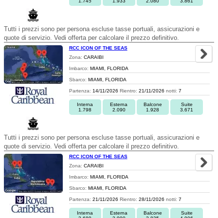
1.745
1.933
2.080
3.861
Tutti i prezzi sono per persona escluse tasse portuali, assicurazioni e
quote di servizio. Vedi offerta per calcolare il prezzo definitivo.
RCC ICON OF THE SEAS
Zona:
CARAIBI
Imbarco:
MIAMI, FLORIDA
Sbarco:
MIAMI, FLORIDA
Partenza:
14/11/2026
Rientro:
21/11/2026
notti:
7
Interna
Esterna
Balcone
Suite
1.798
2.090
1.928
3.671
Tutti i prezzi sono per persona escluse tasse portuali, assicurazioni e
quote di servizio. Vedi offerta per calcolare il prezzo definitivo.
RCC ICON OF THE SEAS
Zona:
CARAIBI
Imbarco:
MIAMI, FLORIDA
Sbarco:
MIAMI, FLORIDA
Partenza:
21/11/2026
Rientro:
28/11/2026
notti:
7
Interna
Esterna
Balcone
Suite