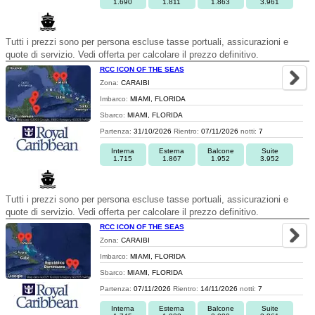
1.690
1.811
1.863
3.961
Tutti i prezzi sono per persona escluse tasse portuali, assicurazioni e
quote di servizio. Vedi offerta per calcolare il prezzo definitivo.
RCC ICON OF THE SEAS
Zona:
CARAIBI
Imbarco:
MIAMI, FLORIDA
Sbarco:
MIAMI, FLORIDA
Partenza:
31/10/2026
Rientro:
07/11/2026
notti:
7
Interna
Esterna
Balcone
Suite
1.715
1.867
1.952
3.952
Tutti i prezzi sono per persona escluse tasse portuali, assicurazioni e
quote di servizio. Vedi offerta per calcolare il prezzo definitivo.
RCC ICON OF THE SEAS
Zona:
CARAIBI
Imbarco:
MIAMI, FLORIDA
Sbarco:
MIAMI, FLORIDA
Partenza:
07/11/2026
Rientro:
14/11/2026
notti:
7
Interna
Esterna
Balcone
Suite