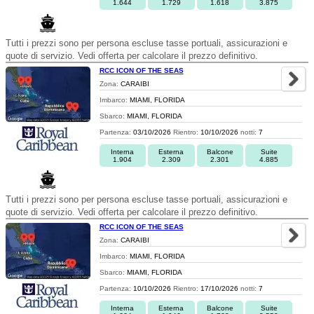
1.644
1.729
1.618
3.875
Tutti i prezzi sono per persona escluse tasse portuali, assicurazioni e
quote di servizio. Vedi offerta per calcolare il prezzo definitivo.
RCC ICON OF THE SEAS
Zona:
CARAIBI
Imbarco:
MIAMI, FLORIDA
Sbarco:
MIAMI, FLORIDA
Partenza:
03/10/2026
Rientro:
10/10/2026
notti:
7
Interna
Esterna
Balcone
Suite
1.904
2.309
2.301
4.885
Tutti i prezzi sono per persona escluse tasse portuali, assicurazioni e
quote di servizio. Vedi offerta per calcolare il prezzo definitivo.
RCC ICON OF THE SEAS
Zona:
CARAIBI
Imbarco:
MIAMI, FLORIDA
Sbarco:
MIAMI, FLORIDA
Partenza:
10/10/2026
Rientro:
17/10/2026
notti:
7
Interna
Esterna
Balcone
Suite