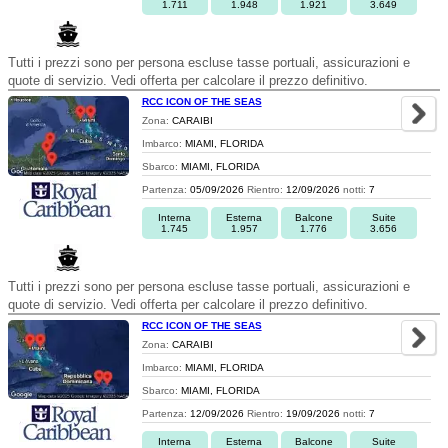
1.711
1.948
1.921
3.649
Tutti i prezzi sono per persona escluse tasse portuali, assicurazioni e
quote di servizio. Vedi offerta per calcolare il prezzo definitivo.
RCC ICON OF THE SEAS
Zona:
CARAIBI
Imbarco:
MIAMI, FLORIDA
Sbarco:
MIAMI, FLORIDA
Partenza:
05/09/2026
Rientro:
12/09/2026
notti:
7
Interna
Esterna
Balcone
Suite
1.745
1.957
1.776
3.656
Tutti i prezzi sono per persona escluse tasse portuali, assicurazioni e
quote di servizio. Vedi offerta per calcolare il prezzo definitivo.
RCC ICON OF THE SEAS
Zona:
CARAIBI
Imbarco:
MIAMI, FLORIDA
Sbarco:
MIAMI, FLORIDA
Partenza:
12/09/2026
Rientro:
19/09/2026
notti:
7
Interna
Esterna
Balcone
Suite