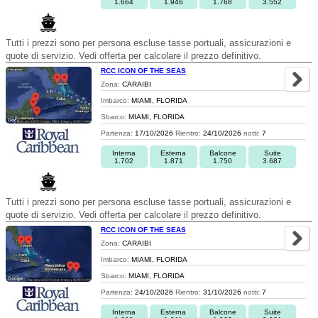
1.664
1.946
1.768
3.552
Tutti i prezzi sono per persona escluse tasse portuali, assicurazioni e
quote di servizio. Vedi offerta per calcolare il prezzo definitivo.
RCC ICON OF THE SEAS
Zona:
CARAIBI
Imbarco:
MIAMI, FLORIDA
Sbarco:
MIAMI, FLORIDA
Partenza:
17/10/2026
Rientro:
24/10/2026
notti:
7
Interna
Esterna
Balcone
Suite
1.702
1.871
1.750
3.687
Tutti i prezzi sono per persona escluse tasse portuali, assicurazioni e
quote di servizio. Vedi offerta per calcolare il prezzo definitivo.
RCC ICON OF THE SEAS
Zona:
CARAIBI
Imbarco:
MIAMI, FLORIDA
Sbarco:
MIAMI, FLORIDA
Partenza:
24/10/2026
Rientro:
31/10/2026
notti:
7
Interna
Esterna
Balcone
Suite