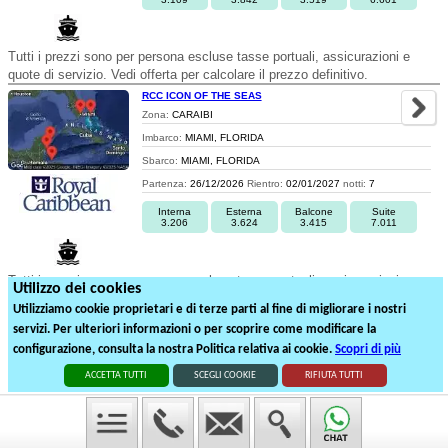
Tutti i prezzi sono per persona escluse tasse portuali, assicurazioni e
quote di servizio. Vedi offerta per calcolare il prezzo definitivo.
RCC ICON OF THE SEAS
Zona:
CARAIBI
Imbarco:
MIAMI, FLORIDA
Sbarco:
MIAMI, FLORIDA
Partenza:
26/12/2026
Rientro:
02/01/2027
notti:
7
Interna
Esterna
Balcone
Suite
3.206
3.624
3.415
7.011
Tutti i prezzi sono per persona escluse tasse portuali, assicurazioni e
Utilizzo dei cookies
quote di servizio. Vedi offerta per calcolare il prezzo definitivo.
Utilizziamo cookie proprietari e di terze parti al fine di migliorare i nostri
servizi. Per ulteriori informazioni o per scoprire come modificare la
1
2
3
4
5
configurazione, consulta la nostra Politica relativa ai cookie.
Scopri di più
87
partenze suddivise in
5
pagine
ACCETTA TUTTI
SCEGLI COOKIE
RIFIUTA TUTTI