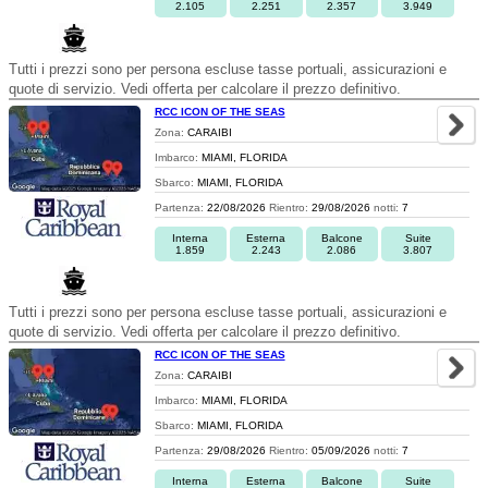
2.105
2.251
2.357
3.949
Tutti i prezzi sono per persona escluse tasse portuali, assicurazioni e
quote di servizio. Vedi offerta per calcolare il prezzo definitivo.
RCC ICON OF THE SEAS
Zona:
CARAIBI
Imbarco:
MIAMI, FLORIDA
Sbarco:
MIAMI, FLORIDA
Partenza:
22/08/2026
Rientro:
29/08/2026
notti:
7
Interna
Esterna
Balcone
Suite
1.859
2.243
2.086
3.807
Tutti i prezzi sono per persona escluse tasse portuali, assicurazioni e
quote di servizio. Vedi offerta per calcolare il prezzo definitivo.
RCC ICON OF THE SEAS
Zona:
CARAIBI
Imbarco:
MIAMI, FLORIDA
Sbarco:
MIAMI, FLORIDA
Partenza:
29/08/2026
Rientro:
05/09/2026
notti:
7
Interna
Esterna
Balcone
Suite