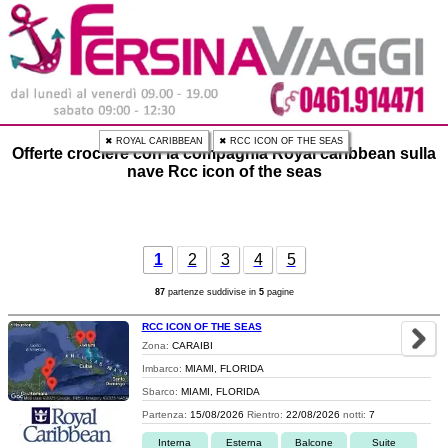
✖ ROYAL CARIBBEAN
✖ RCC ICON OF THE SEAS
Offerte crociere con la compagnia Royal caribbean sulla
nave Rcc icon of the seas
1
2
3
4
5
87
partenze suddivise in
5
pagine
RCC ICON OF THE SEAS
Zona:
CARAIBI
Imbarco:
MIAMI, FLORIDA
Sbarco:
MIAMI, FLORIDA
Partenza:
15/08/2026
Rientro:
22/08/2026
notti:
7
Interna
Esterna
Balcone
Suite