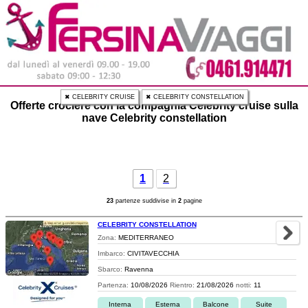
✖ CELEBRITY CRUISE
✖ CELEBRITY CONSTELLATION
Offerte crociere con la compagnia Celebrity cruise sulla
nave Celebrity constellation
1
2
23
partenze suddivise in
2
pagine
CELEBRITY CONSTELLATION
Zona:
MEDITERRANEO
Imbarco:
CIVITAVECCHIA
Sbarco:
Ravenna
Partenza:
10/08/2026
Rientro:
21/08/2026
notti:
11
Interna
Esterna
Balcone
Suite