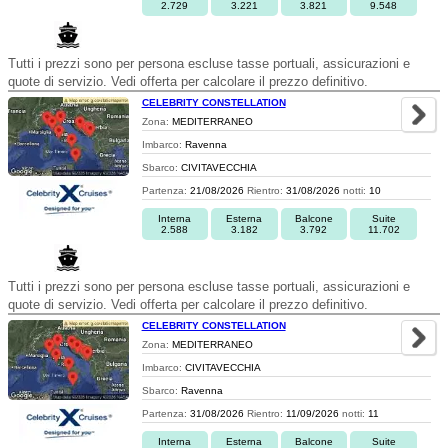
2.729
3.221
3.821
9.548
Tutti i prezzi sono per persona escluse tasse portuali, assicurazioni e
quote di servizio. Vedi offerta per calcolare il prezzo definitivo.
CELEBRITY CONSTELLATION
Zona:
MEDITERRANEO
Imbarco:
Ravenna
Sbarco:
CIVITAVECCHIA
Partenza:
21/08/2026
Rientro:
31/08/2026
notti:
10
Interna
Esterna
Balcone
Suite
2.588
3.182
3.792
11.702
Tutti i prezzi sono per persona escluse tasse portuali, assicurazioni e
quote di servizio. Vedi offerta per calcolare il prezzo definitivo.
CELEBRITY CONSTELLATION
Zona:
MEDITERRANEO
Imbarco:
CIVITAVECCHIA
Sbarco:
Ravenna
Partenza:
31/08/2026
Rientro:
11/09/2026
notti:
11
Interna
Esterna
Balcone
Suite