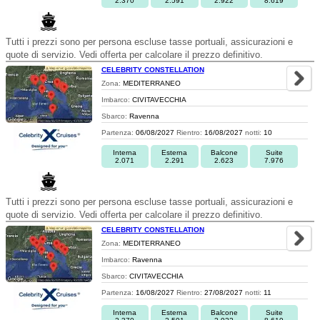
2.370
2.591
2.922
8.619
Tutti i prezzi sono per persona escluse tasse portuali, assicurazioni e
quote di servizio. Vedi offerta per calcolare il prezzo definitivo.
CELEBRITY CONSTELLATION
Zona:
MEDITERRANEO
Imbarco:
CIVITAVECCHIA
Sbarco:
Ravenna
Partenza:
06/08/2027
Rientro:
16/08/2027
notti:
10
Interna
Esterna
Balcone
Suite
2.071
2.291
2.623
7.976
Tutti i prezzi sono per persona escluse tasse portuali, assicurazioni e
quote di servizio. Vedi offerta per calcolare il prezzo definitivo.
CELEBRITY CONSTELLATION
Zona:
MEDITERRANEO
Imbarco:
Ravenna
Sbarco:
CIVITAVECCHIA
Partenza:
16/08/2027
Rientro:
27/08/2027
notti:
11
Interna
Esterna
Balcone
Suite