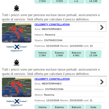
2.524
3.533
n.d.
14.138
Tutti i prezzi sono per persona escluse tasse portuali, assicurazioni e
quote di servizio. Vedi offerta per calcolare il prezzo definitivo.
CELEBRITY CONSTELLATION
Zona:
MEDITERRANEO
Imbarco:
Ravenna
Sbarco:
CIVITAVECCHIA
Partenza:
02/10/2026
Rientro:
12/10/2026
notti:
10
Interna
Esterna
Balcone
Suite
2.584
2.909
4.961
13.164
Tutti i prezzi sono per persona escluse tasse portuali, assicurazioni e
quote di servizio. Vedi offerta per calcolare il prezzo definitivo.
CELEBRITY CONSTELLATION
Zona:
MEDITERRANEO
Imbarco:
CIVITAVECCHIA
Sbarco:
Ravenna
Partenza:
12/10/2026
Rientro:
23/10/2026
notti:
11
Interna
Esterna
Balcone
Suite