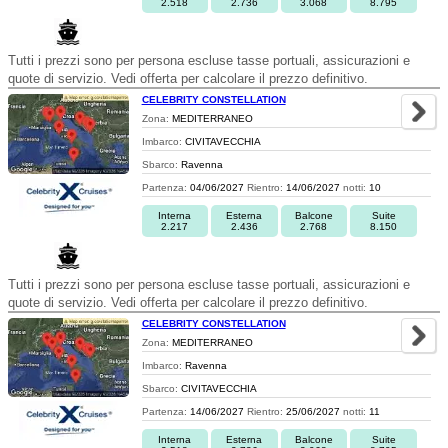
2.518
2.736
3.068
8.795
Tutti i prezzi sono per persona escluse tasse portuali, assicurazioni e
quote di servizio. Vedi offerta per calcolare il prezzo definitivo.
CELEBRITY CONSTELLATION
Zona:
MEDITERRANEO
Imbarco:
CIVITAVECCHIA
Sbarco:
Ravenna
Partenza:
04/06/2027
Rientro:
14/06/2027
notti:
10
Interna
Esterna
Balcone
Suite
2.217
2.436
2.768
8.150
Tutti i prezzi sono per persona escluse tasse portuali, assicurazioni e
quote di servizio. Vedi offerta per calcolare il prezzo definitivo.
CELEBRITY CONSTELLATION
Zona:
MEDITERRANEO
Imbarco:
Ravenna
Sbarco:
CIVITAVECCHIA
Partenza:
14/06/2027
Rientro:
25/06/2027
notti:
11
Interna
Esterna
Balcone
Suite