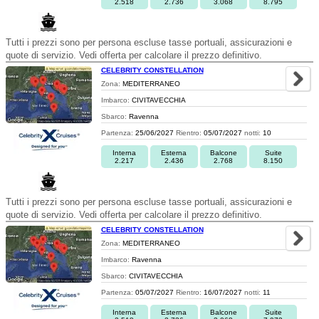
2.518
2.736
3.068
8.795
Tutti i prezzi sono per persona escluse tasse portuali, assicurazioni e
quote di servizio. Vedi offerta per calcolare il prezzo definitivo.
CELEBRITY CONSTELLATION
Zona:
MEDITERRANEO
Imbarco:
CIVITAVECCHIA
Sbarco:
Ravenna
Partenza:
25/06/2027
Rientro:
05/07/2027
notti:
10
Interna
Esterna
Balcone
Suite
2.217
2.436
2.768
8.150
Tutti i prezzi sono per persona escluse tasse portuali, assicurazioni e
quote di servizio. Vedi offerta per calcolare il prezzo definitivo.
CELEBRITY CONSTELLATION
Zona:
MEDITERRANEO
Imbarco:
Ravenna
Sbarco:
CIVITAVECCHIA
Partenza:
05/07/2027
Rientro:
16/07/2027
notti:
11
Interna
Esterna
Balcone
Suite