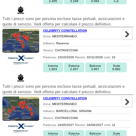
2.405
3.249
4.064
n.d.
Tutti i prezzi sono per persona escluse tasse portuali, assicurazioni e
quote di servizio. Vedi offerta per calcolare il prezzo definitivo.
CELEBRITY CONSTELLATION
Zona:
MEDITERRANEO
Imbarco:
Ravenna
Sbarco:
CIVITAVECCHIA
Partenza:
23/10/2026
Rientro:
02/11/2026
notti:
10
Interna
Esterna
Balcone
Suite
1.803
2.457
3.967
9.882
Tutti i prezzi sono per persona escluse tasse portuali, assicurazioni e
quote di servizio. Vedi offerta per calcolare il prezzo definitivo.
CELEBRITY CONSTELLATION
Zona:
MEDITERRANEO
Imbarco:
BARCELLONA, SPAGNA
Sbarco:
CIVITAVECCHIA
Partenza:
24/05/2027
Rientro:
04/06/2027
notti:
11
Interna
Esterna
Balcone
Suite