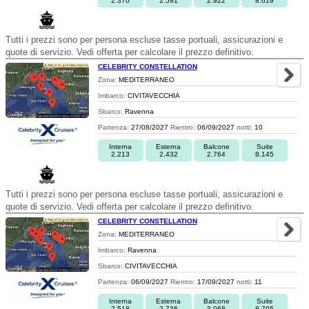
2.370
2.591
2.922
8.619
Tutti i prezzi sono per persona escluse tasse portuali, assicurazioni e
quote di servizio. Vedi offerta per calcolare il prezzo definitivo.
CELEBRITY CONSTELLATION
Zona:
MEDITERRANEO
Imbarco:
CIVITAVECCHIA
Sbarco:
Ravenna
Partenza:
27/08/2027
Rientro:
06/09/2027
notti:
10
Interna
Esterna
Balcone
Suite
2.213
2.432
2.764
8.145
Tutti i prezzi sono per persona escluse tasse portuali, assicurazioni e
quote di servizio. Vedi offerta per calcolare il prezzo definitivo.
CELEBRITY CONSTELLATION
Zona:
MEDITERRANEO
Imbarco:
Ravenna
Sbarco:
CIVITAVECCHIA
Partenza:
06/09/2027
Rientro:
17/09/2027
notti:
11
Interna
Esterna
Balcone
Suite
2.518
2.736
3.068
8.795