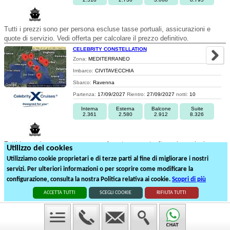
Tutti i prezzi sono per persona escluse tasse portuali, assicurazioni e
quote di servizio. Vedi offerta per calcolare il prezzo definitivo.
CELEBRITY CONSTELLATION
Zona:
MEDITERRANEO
Imbarco:
CIVITAVECCHIA
Sbarco:
Ravenna
Partenza:
17/09/2027
Rientro:
27/09/2027
notti:
10
Interna
Esterna
Balcone
Suite
2.361
2.580
2.912
8.326
Tutti i prezzi sono per persona escluse tasse portuali, assicurazioni e
Utilizzo dei cookies
quote di servizio. Vedi offerta per calcolare il prezzo definitivo.
Utilizziamo cookie proprietari e di terze parti al fine di migliorare i nostri
servizi. Per ulteriori informazioni o per scoprire come modificare la
1
2
configurazione, consulta la nostra Politica relativa ai cookie.
Scopri di più
23
partenze suddivise in
2
pagine
ACCETTA TUTTI
SCEGLI COOKIE
RIFIUTA TUTTI