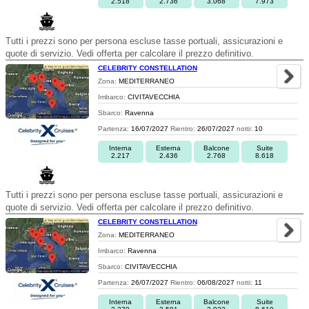
2.518
2.736
3.068
7.973
Tutti i prezzi sono per persona escluse tasse portuali, assicurazioni e
quote di servizio. Vedi offerta per calcolare il prezzo definitivo.
CELEBRITY CONSTELLATION
Zona:
MEDITERRANEO
Imbarco:
CIVITAVECCHIA
Sbarco:
Ravenna
Partenza:
16/07/2027
Rientro:
26/07/2027
notti:
10
Interna
Esterna
Balcone
Suite
2.217
2.436
2.768
8.618
Tutti i prezzi sono per persona escluse tasse portuali, assicurazioni e
quote di servizio. Vedi offerta per calcolare il prezzo definitivo.
CELEBRITY CONSTELLATION
Zona:
MEDITERRANEO
Imbarco:
Ravenna
Sbarco:
CIVITAVECCHIA
Partenza:
26/07/2027
Rientro:
06/08/2027
notti:
11
Interna
Esterna
Balcone
Suite