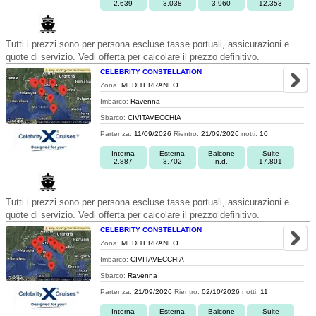
2.639
3.038
3.960
12.353
Tutti i prezzi sono per persona escluse tasse portuali, assicurazioni e
quote di servizio. Vedi offerta per calcolare il prezzo definitivo.
CELEBRITY CONSTELLATION
Zona:
MEDITERRANEO
Imbarco:
Ravenna
Sbarco:
CIVITAVECCHIA
Partenza:
11/09/2026
Rientro:
21/09/2026
notti:
10
Interna
Esterna
Balcone
Suite
2.887
3.702
n.d.
17.801
Tutti i prezzi sono per persona escluse tasse portuali, assicurazioni e
quote di servizio. Vedi offerta per calcolare il prezzo definitivo.
CELEBRITY CONSTELLATION
Zona:
MEDITERRANEO
Imbarco:
CIVITAVECCHIA
Sbarco:
Ravenna
Partenza:
21/09/2026
Rientro:
02/10/2026
notti:
11
Interna
Esterna
Balcone
Suite