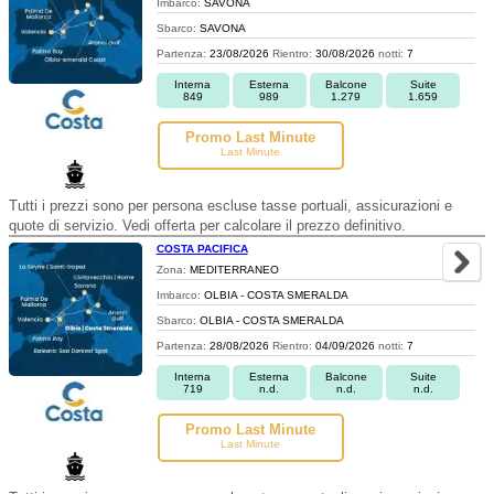
Imbarco:
SAVONA
Sbarco:
SAVONA
Partenza:
23/08/2026
Rientro:
30/08/2026
notti:
7
Interna
Esterna
Balcone
Suite
849
989
1.279
1.659
Promo Last Minute
Last Minute
Tutti i prezzi sono per persona escluse tasse portuali, assicurazioni e
quote di servizio. Vedi offerta per calcolare il prezzo definitivo.
COSTA PACIFICA
Zona:
MEDITERRANEO
Imbarco:
OLBIA - COSTA SMERALDA
Sbarco:
OLBIA - COSTA SMERALDA
Partenza:
28/08/2026
Rientro:
04/09/2026
notti:
7
Interna
Esterna
Balcone
Suite
719
n.d.
n.d.
n.d.
Promo Last Minute
Last Minute