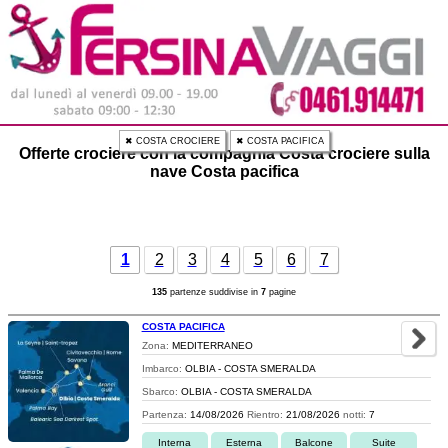
✖ COSTA CROCIERE
✖ COSTA PACIFICA
Offerte crociere con la compagnia Costa crociere sulla
nave Costa pacifica
1
2
3
4
5
6
7
135
partenze suddivise in
7
pagine
COSTA PACIFICA
Zona:
MEDITERRANEO
Imbarco:
OLBIA - COSTA SMERALDA
Sbarco:
OLBIA - COSTA SMERALDA
Partenza:
14/08/2026
Rientro:
21/08/2026
notti:
7
Interna
Esterna
Balcone
Suite