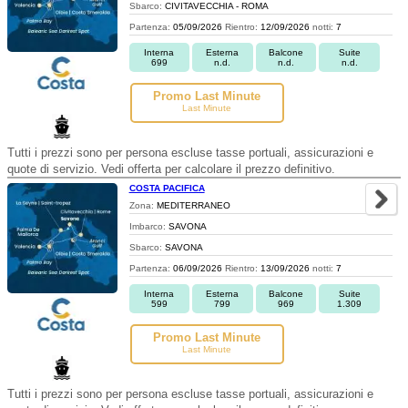
Sbarco:
CIVITAVECCHIA - ROMA
Partenza:
05/09/2026
Rientro:
12/09/2026
notti:
7
Interna
Esterna
Balcone
Suite
699
n.d.
n.d.
n.d.
Promo Last Minute
Last Minute
Tutti i prezzi sono per persona escluse tasse portuali, assicurazioni e
quote di servizio. Vedi offerta per calcolare il prezzo definitivo.
COSTA PACIFICA
Zona:
MEDITERRANEO
Imbarco:
SAVONA
Sbarco:
SAVONA
Partenza:
06/09/2026
Rientro:
13/09/2026
notti:
7
Interna
Esterna
Balcone
Suite
599
799
969
1.309
Promo Last Minute
Last Minute
Tutti i prezzi sono per persona escluse tasse portuali, assicurazioni e