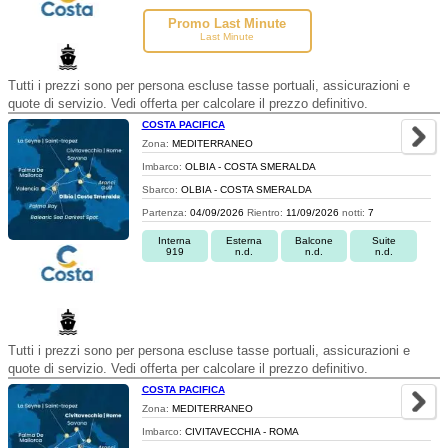
Promo Last Minute
Last Minute
Tutti i prezzi sono per persona escluse tasse portuali, assicurazioni e
quote di servizio. Vedi offerta per calcolare il prezzo definitivo.
COSTA PACIFICA
Zona:
MEDITERRANEO
Imbarco:
OLBIA - COSTA SMERALDA
Sbarco:
OLBIA - COSTA SMERALDA
Partenza:
04/09/2026
Rientro:
11/09/2026
notti:
7
Interna
Esterna
Balcone
Suite
919
n.d.
n.d.
n.d.
Tutti i prezzi sono per persona escluse tasse portuali, assicurazioni e
quote di servizio. Vedi offerta per calcolare il prezzo definitivo.
COSTA PACIFICA
Zona:
MEDITERRANEO
Imbarco:
CIVITAVECCHIA - ROMA