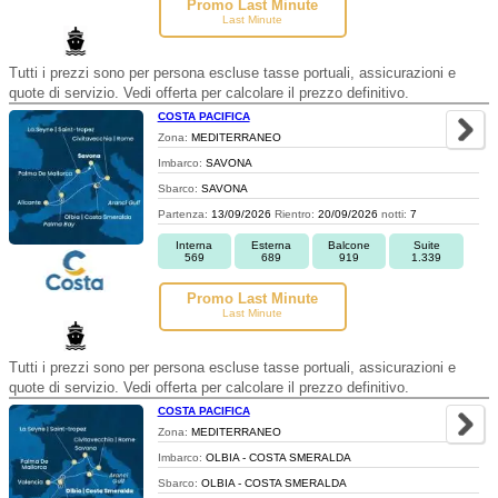
Promo Last Minute
Last Minute
Tutti i prezzi sono per persona escluse tasse portuali, assicurazioni e
quote di servizio. Vedi offerta per calcolare il prezzo definitivo.
COSTA PACIFICA
Zona:
MEDITERRANEO
Imbarco:
SAVONA
Sbarco:
SAVONA
Partenza:
13/09/2026
Rientro:
20/09/2026
notti:
7
Interna
Esterna
Balcone
Suite
569
689
919
1.339
Promo Last Minute
Last Minute
Tutti i prezzi sono per persona escluse tasse portuali, assicurazioni e
quote di servizio. Vedi offerta per calcolare il prezzo definitivo.
COSTA PACIFICA
Zona:
MEDITERRANEO
Imbarco:
OLBIA - COSTA SMERALDA
Sbarco:
OLBIA - COSTA SMERALDA