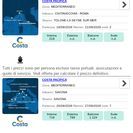
COSTA PACIFICA
Zona:
MEDITERRANEO
Imbarco:
CIVITAVECCHIA - ROMA
Sbarco:
TOLONE-LA SEYNE SUR MER
Partenza:
19/09/2026
Rientro:
21/09/2026
notti:
2
Interna
Esterna
Balcone
Suite
219
n.d.
n.d.
n.d.
Tutti i prezzi sono per persona escluse tasse portuali, assicurazioni e
quote di servizio. Vedi offerta per calcolare il prezzo definitivo.
COSTA PACIFICA
Zona:
MEDITERRANEO
Imbarco:
SAVONA
Sbarco:
SAVONA
Partenza:
20/09/2026
Rientro:
27/09/2026
notti:
7
Interna
Esterna
Balcone
Suite
719
789
1.119
n.d.