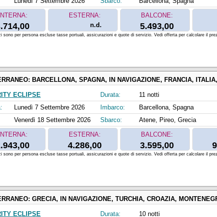
Lunedì 7 Settembre 2026
Sbarco:
Barcellona, Spagna
INTERNA:
ESTERNA:
BALCONE:
.714,00
n.d.
5.493,00
zi sono per persona escluse tasse portuali, assicurazioni e quote di servizio. Vedi offerta per calcolare il prez
ERRANEO:
BARCELLONA, SPAGNA, IN NAVIGAZIONE, FRANCIA, ITALIA, GRECI
ITY ECLIPSE
Durata:
11 notti
:
Lunedì 7 Settembre 2026
Imbarco:
Barcellona, Spagna
Venerdì 18 Settembre 2026
Sbarco:
Atene, Pireo, Grecia
INTERNA:
ESTERNA:
BALCONE:
.943,00
4.286,00
3.595,00
9
zi sono per persona escluse tasse portuali, assicurazioni e quote di servizio. Vedi offerta per calcolare il prez
ERRANEO:
GRECIA, IN NAVIGAZIONE, TURCHIA, CROAZIA, MONTENEGR
ITY ECLIPSE
Durata:
10 notti