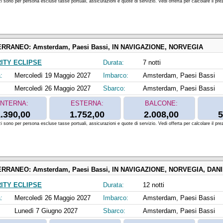
zi sono per persona escluse tasse portuali, assicurazioni e quote di servizio. Vedi offerta per calcolare il prez
ERRANEO:
Amsterdam, Paesi Bassi, IN NAVIGAZIONE, NORVEGIA
ITY ECLIPSE
Durata:
7 notti
:
Mercoledì 19 Maggio 2027
Imbarco:
Amsterdam, Paesi Bassi
Mercoledì 26 Maggio 2027
Sbarco:
Amsterdam, Paesi Bassi
INTERNA:
ESTERNA:
BALCONE:
.390,00
1.752,00
2.008,00
5
zi sono per persona escluse tasse portuali, assicurazioni e quote di servizio. Vedi offerta per calcolare il prez
ERRANEO:
Amsterdam, Paesi Bassi, IN NAVIGAZIONE, NORVEGIA, DANIMARCA, SVEZIA, ESTONIA, HELSI
ITY ECLIPSE
Durata:
12 notti
:
Mercoledì 26 Maggio 2027
Imbarco:
Amsterdam, Paesi Bassi
Lunedì 7 Giugno 2027
Sbarco:
Amsterdam, Paesi Bassi