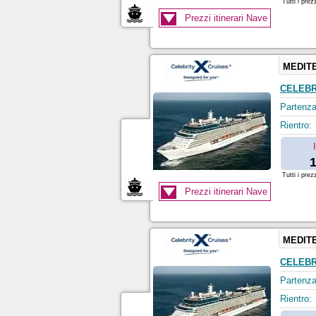
Tutti i prez
Prezzi itinerari Nave
MEDIT
CELEBR
Partenza
Rientro:
1
Tutti i prez
Prezzi itinerari Nave
MEDIT
CELEBR
Partenza
Rientro: