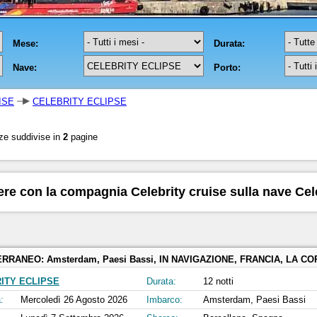
ISE
CELEBRITY ECLIPSE
ze suddivise in
2
pagine
ere con la compagnia Celebrity cruise sulla nave Cel
ERRANEO:
Amsterdam, Paesi Bassi, IN NAVIGAZIONE, FRANCIA, LA CORUÑA, SPAGNA, PORTOGALLO, Siviglia, Cadice, Spagna, GIBILTERRA, REGNO UNITO, PALMA DI MAIORCA, 
ITY ECLIPSE
Durata:
12 notti
:
Mercoledì 26 Agosto 2026
Imbarco:
Amsterdam, Paesi Bassi