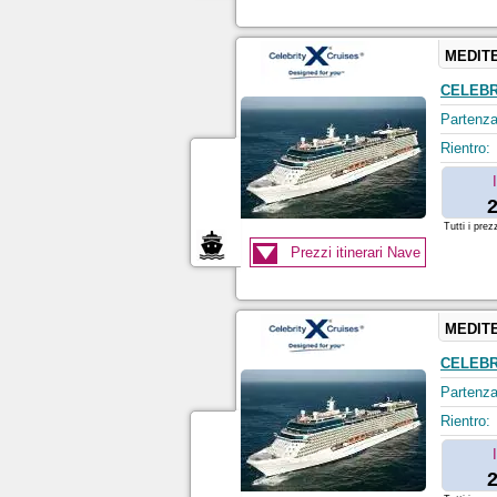
MEDIT
CELEBR
Partenza
Rientro:
2
Tutti i prez
Prezzi itinerari Nave
MEDIT
CELEBR
Partenza
Rientro:
2