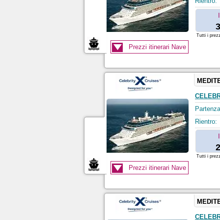
Rientro:
3
Tutti i prez
Prezzi itinerari Nave
MEDIT
CELEBR
Partenza
Rientro:
2
Tutti i prez
Prezzi itinerari Nave
MEDIT
CELEBR