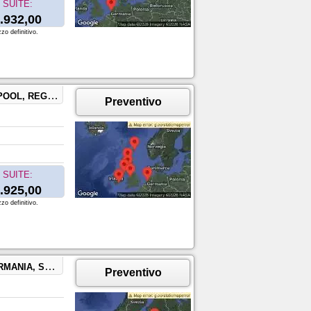
SUITE:
.932,00
zo definitivo.
NITO, SCOZIA
Preventivo
SUITE:
.925,00
zo definitivo.
NKI, FINLANDIA
Preventivo