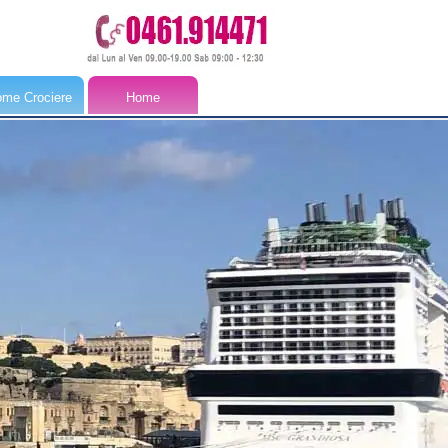
me Crociere
Home