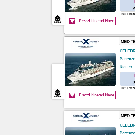
2
Tutti i prez
Prezzi itinerari Nave
MEDIT
CELEBR
Partenza
Rientro:
2
Tutti i prez
Prezzi itinerari Nave
MEDIT
CELEBR
Partenza