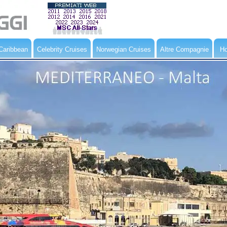
Caribbean
Celebrity Cruises
Norwegian Cruises
Altre Compagnie
Ho