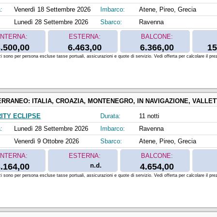
:
Venerdì 18 Settembre 2026
Imbarco:
Atene, Pireo, Grecia
Lunedì 28 Settembre 2026
Sbarco:
Ravenna
INTERNA:
ESTERNA:
BALCONE:
.500,00
6.463,00
6.366,00
15
zi sono per persona escluse tasse portuali, assicurazioni e quote di servizio. Vedi offerta per calcolare il prez
ERRANEO:
ITALIA, CROAZIA, MONTENEGRO, IN NAVIGAZIONE, VALLETTA, MA
ITY ECLIPSE
Durata:
11 notti
:
Lunedì 28 Settembre 2026
Imbarco:
Ravenna
Venerdì 9 Ottobre 2026
Sbarco:
Atene, Pireo, Grecia
INTERNA:
ESTERNA:
BALCONE:
.164,00
n.d.
4.654,00
zi sono per persona escluse tasse portuali, assicurazioni e quote di servizio. Vedi offerta per calcolare il prez