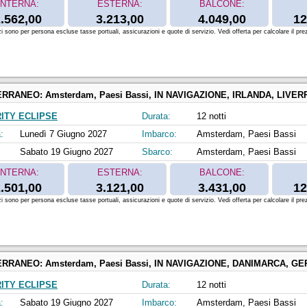
INTERNA:
ESTERNA:
BALCONE:
.562,00
3.213,00
4.049,00
12
zi sono per persona escluse tasse portuali, assicurazioni e quote di servizio. Vedi offerta per calcolare il prez
ERRANEO:
Amsterdam, Paesi Bassi, IN NAVIGAZIONE, IRLANDA, LIVERPOOL, REGNO U
ITY ECLIPSE
Durata:
12 notti
:
Lunedì 7 Giugno 2027
Imbarco:
Amsterdam, Paesi Bassi
Sabato 19 Giugno 2027
Sbarco:
Amsterdam, Paesi Bassi
INTERNA:
ESTERNA:
BALCONE:
.501,00
3.121,00
3.431,00
12
zi sono per persona escluse tasse portuali, assicurazioni e quote di servizio. Vedi offerta per calcolare il prez
ERRANEO:
Amsterdam, Paesi Bassi, IN NAVIGAZIONE, DANIMARCA, GERMANIA, SVEZIA, ESTONIA, HELSI
ITY ECLIPSE
Durata:
12 notti
:
Sabato 19 Giugno 2027
Imbarco:
Amsterdam, Paesi Bassi