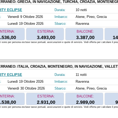
ERRANEO:
GRECIA, IN NAVIGAZIONE, TURCHIA, CROAZIA, MONTENEGR
ITY ECLIPSE
Durata:
10 notti
:
Venerdì 9 Ottobre 2026
Imbarco:
Atene, Pireo, Grecia
Lunedì 19 Ottobre 2026
Sbarco:
Ravenna
INTERNA:
ESTERNA:
BALCONE:
.536,00
3.493,00
3.387,00
14
zi sono per persona escluse tasse portuali, assicurazioni e quote di servizio. Vedi offerta per calcolare il prez
ERRANEO:
ITALIA, CROAZIA, MONTENEGRO, IN NAVIGAZIONE, VALLETTA, MA
ITY ECLIPSE
Durata:
11 notti
:
Lunedì 19 Ottobre 2026
Imbarco:
Ravenna
Venerdì 30 Ottobre 2026
Sbarco:
Atene, Pireo, Grecia
INTERNA:
ESTERNA:
BALCONE:
.538,00
2.931,00
2.989,00
9
zi sono per persona escluse tasse portuali, assicurazioni e quote di servizio. Vedi offerta per calcolare il prez