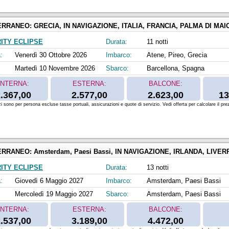
ERRANEO:
GRECIA, IN NAVIGAZIONE, ITALIA, FRANCIA, PALMA DI MAIORCA, SPAGNA, BARCE
ITY ECLIPSE
Durata:
11 notti
:
Venerdì 30 Ottobre 2026
Imbarco:
Atene, Pireo, Grecia
Martedì 10 Novembre 2026
Sbarco:
Barcellona, Spagna
INTERNA:
ESTERNA:
BALCONE:
.367,00
2.577,00
2.623,00
13
zi sono per persona escluse tasse portuali, assicurazioni e quote di servizio. Vedi offerta per calcolare il prez
ERRANEO:
Amsterdam, Paesi Bassi, IN NAVIGAZIONE, IRLANDA, LIVERPOOL, REGNO U
ITY ECLIPSE
Durata:
13 notti
:
Giovedì 6 Maggio 2027
Imbarco:
Amsterdam, Paesi Bassi
Mercoledì 19 Maggio 2027
Sbarco:
Amsterdam, Paesi Bassi
INTERNA:
ESTERNA:
BALCONE:
.537,00
3.189,00
4.472,00