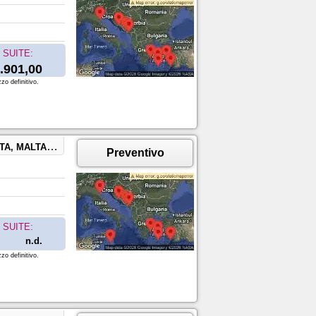
SUITE:
.901,00
zo definitivo.
LTA, GRECIA
Preventivo
SUITE:
n.d.
zo definitivo.