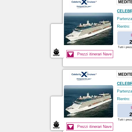
MEDIT
CELEBR
Partenza
Rientro:
2
Tutti i prez
Prezzi itinerari Nave
MEDIT
CELEBR
Partenza
Rientro:
2
Tutti i prez
Prezzi itinerari Nave