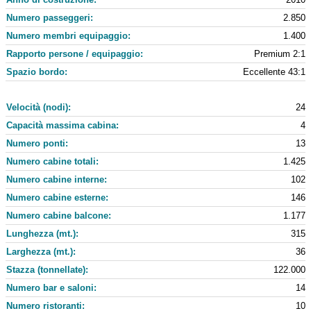
Numero passeggeri:
2.850
Numero membri equipaggio:
1.400
Rapporto persone / equipaggio:
Premium 2:1
Spazio bordo:
Eccellente 43:1
Velocità (nodi):
24
Capacità massima cabina:
4
Numero ponti:
13
Numero cabine totali:
1.425
Numero cabine interne:
102
Numero cabine esterne:
146
Numero cabine balcone:
1.177
Lunghezza (mt.):
315
Larghezza (mt.):
36
Stazza (tonnellate):
122.000
Numero bar e saloni:
14
Numero ristoranti:
10