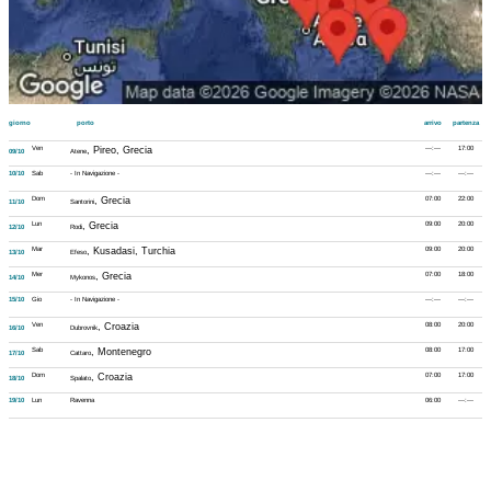
giorno
porto
arrivo
partenza
Ven
, Pireo, Grecia
---:---
17:00
09/10
Atene
10/10
Sab
- In Navigazione -
---:---
---:---
Dom
, Grecia
07:00
22:00
11/10
Santorini
Lun
, Grecia
09:00
20:00
12/10
Rodi
Mar
, Kusadasi, Turchia
09:00
20:00
13/10
Efeso
Mer
, Grecia
07:00
18:00
14/10
Mykonos
15/10
Gio
- In Navigazione -
---:---
---:---
Ven
, Croazia
08:00
20:00
16/10
Dubrovnik
Sab
, Montenegro
08:00
17:00
17/10
Cattaro
Dom
, Croazia
07:00
17:00
18/10
Spalato
19/10
Lun
Ravenna
06:00
---:---