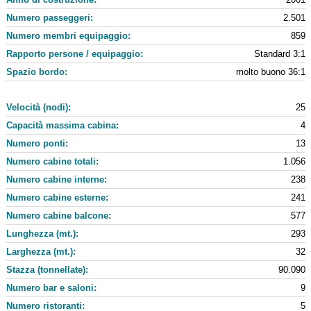
Numero passeggeri:
2.501
Numero membri equipaggio:
859
Rapporto persone / equipaggio:
Standard 3:1
Spazio bordo:
molto buono 36:1
Velocità (nodi):
25
Capacità massima cabina:
4
Numero ponti:
13
Numero cabine totali:
1.056
Numero cabine interne:
238
Numero cabine esterne:
241
Numero cabine balcone:
577
Lunghezza (mt.):
293
Larghezza (mt.):
32
Stazza (tonnellate):
90.090
Numero bar e saloni:
9
Numero ristoranti:
5