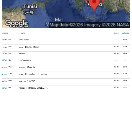
giorno
porto
arrivo
partenza
28/09
Lun
Civitavecchia
---:---
17:00
Mar
, Capri, Italia
07:00
19:00
29/09
Napoli
30/09
Mer
Messina
08:00
17:00
01/10
Gio
- In Navigazione -
---:---
---:---
Ven
, Grecia
07:00
22:00
02/10
Santorini
Sab
, Kusadasi, Turchia
09:00
19:00
03/10
Efeso
Dom
, Grecia
07:00
17:00
04/10
Mykonos
Lun
, PIREO, GRECIA
05:00
---:---
05/10
ATENE