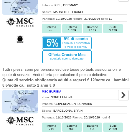
Imbarco:
KIEL, GERMANY
Sbarco:
MARSEILLE, FRANCE
Partenza:
10/10/2026
Rientro:
21/10/2026
notti:
11
Interna
Esterna
Balcone
Suite
n.d.
1.039
1.149
3.429
5% di sconto
Formula il preventivo
e vedi lo sconto.
Offerta Crociere Msc
speciale sconto riservato
Tutti i prezzi sono per persona escluse tasse portuali, assicurazioni e
quote di servizio. Vedi offerta per calcolare il prezzo definitivo.
Quota di servizio obbligatoria adulti e ragazzi € 12/notte ca., bambini
€ 6/notte ca., sotto 2 anni € 0
MSC EURIBIA
Zona:
NORD EUROPA
Imbarco:
COPENHAGEN, DENMARK
Sbarco:
BARCELONA, SPAIN
Partenza:
11/10/2026
Rientro:
20/10/2026
notti:
9
Interna
Esterna
Balcone
Suite
719
939
n.d.
2.809