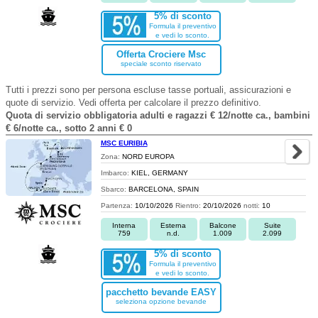
5% di sconto
Formula il preventivo
e vedi lo sconto.
Offerta Crociere Msc
speciale sconto riservato
Tutti i prezzi sono per persona escluse tasse portuali, assicurazioni e
quote di servizio. Vedi offerta per calcolare il prezzo definitivo.
Quota di servizio obbligatoria adulti e ragazzi € 12/notte ca., bambini
€ 6/notte ca., sotto 2 anni € 0
MSC EURIBIA
Zona:
NORD EUROPA
Imbarco:
KIEL, GERMANY
Sbarco:
BARCELONA, SPAIN
Partenza:
10/10/2026
Rientro:
20/10/2026
notti:
10
Interna
Esterna
Balcone
Suite
759
n.d.
1.009
2.099
5% di sconto
Formula il preventivo
e vedi lo sconto.
pacchetto bevande EASY
seleziona opzione bevande