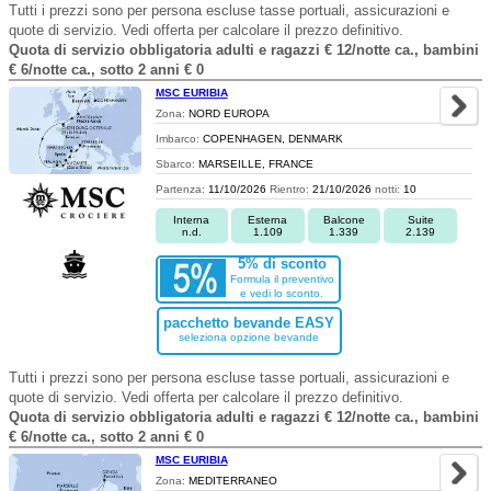
Tutti i prezzi sono per persona escluse tasse portuali, assicurazioni e
quote di servizio. Vedi offerta per calcolare il prezzo definitivo.
Quota di servizio obbligatoria adulti e ragazzi € 12/notte ca., bambini
€ 6/notte ca., sotto 2 anni € 0
MSC EURIBIA
Zona:
NORD EUROPA
Imbarco:
COPENHAGEN, DENMARK
Sbarco:
MARSEILLE, FRANCE
Partenza:
11/10/2026
Rientro:
21/10/2026
notti:
10
Interna
Esterna
Balcone
Suite
n.d.
1.109
1.339
2.139
5% di sconto
Formula il preventivo
e vedi lo sconto.
pacchetto bevande EASY
seleziona opzione bevande
Tutti i prezzi sono per persona escluse tasse portuali, assicurazioni e
quote di servizio. Vedi offerta per calcolare il prezzo definitivo.
Quota di servizio obbligatoria adulti e ragazzi € 12/notte ca., bambini
€ 6/notte ca., sotto 2 anni € 0
MSC EURIBIA
Zona:
MEDITERRANEO