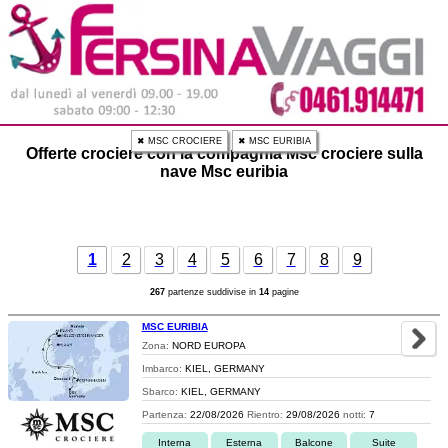
✖ MSC CROCIERE
✖ MSC EURIBIA
Offerte crociere con la compagnia Msc crociere sulla
nave Msc euribia
1
2
3
4
5
6
7
8
9
267
partenze suddivise in
14
pagine
MSC EURIBIA
Zona:
NORD EUROPA
Imbarco:
KIEL, GERMANY
Sbarco:
KIEL, GERMANY
Partenza:
22/08/2026
Rientro:
29/08/2026
notti:
7
Interna
Esterna
Balcone
Suite