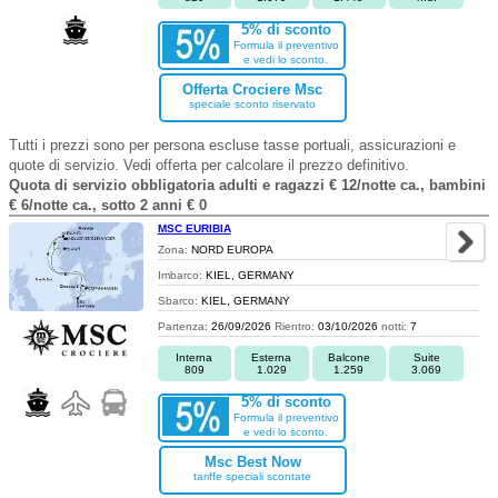
5% di sconto
Formula il preventivo
e vedi lo sconto.
Offerta Crociere Msc
speciale sconto riservato
Tutti i prezzi sono per persona escluse tasse portuali, assicurazioni e
quote di servizio. Vedi offerta per calcolare il prezzo definitivo.
Quota di servizio obbligatoria adulti e ragazzi € 12/notte ca., bambini
€ 6/notte ca., sotto 2 anni € 0
MSC EURIBIA
Zona:
NORD EUROPA
Imbarco:
KIEL, GERMANY
Sbarco:
KIEL, GERMANY
Partenza:
26/09/2026
Rientro:
03/10/2026
notti:
7
Interna
Esterna
Balcone
Suite
809
1.029
1.259
3.069
5% di sconto
Formula il preventivo
e vedi lo sconto.
Msc Best Now
tariffe speciali scontate