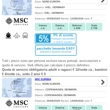
Zona:
NORD EUROPA
Imbarco:
KIEL, GERMANY
Sbarco:
KIEL, GERMANY
Partenza:
05/09/2026
Rientro:
12/09/2026
notti:
7
Interna
Esterna
Balcone
Suite
n.d.
n.d.
1.409
2.709
5% di sconto
Formula il preventivo
e vedi lo sconto.
pacchetto bevande EASY
seleziona opzione bevande
Tutti i prezzi sono per persona escluse tasse portuali, assicurazioni e
quote di servizio. Vedi offerta per calcolare il prezzo definitivo.
Quota di servizio obbligatoria adulti e ragazzi € 12/notte ca., bambini
€ 6/notte ca., sotto 2 anni € 0
MSC EURIBIA
Zona:
NORD EUROPA
Imbarco:
COPENHAGEN, DENMARK
Sbarco:
COPENHAGEN, DENMARK
Partenza:
06/09/2026
Rientro:
13/09/2026
notti:
7
Interna
Esterna
Balcone
Suite