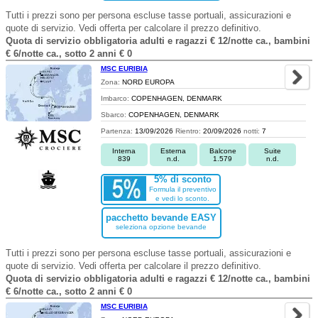
Tutti i prezzi sono per persona escluse tasse portuali, assicurazioni e
quote di servizio. Vedi offerta per calcolare il prezzo definitivo.
Quota di servizio obbligatoria adulti e ragazzi € 12/notte ca., bambini
€ 6/notte ca., sotto 2 anni € 0
MSC EURIBIA
Zona:
NORD EUROPA
Imbarco:
COPENHAGEN, DENMARK
Sbarco:
COPENHAGEN, DENMARK
Partenza:
13/09/2026
Rientro:
20/09/2026
notti:
7
Interna
Esterna
Balcone
Suite
839
n.d.
1.579
n.d.
5% di sconto
Formula il preventivo
e vedi lo sconto.
pacchetto bevande EASY
seleziona opzione bevande
Tutti i prezzi sono per persona escluse tasse portuali, assicurazioni e
quote di servizio. Vedi offerta per calcolare il prezzo definitivo.
Quota di servizio obbligatoria adulti e ragazzi € 12/notte ca., bambini
€ 6/notte ca., sotto 2 anni € 0
MSC EURIBIA