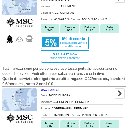
Imbarco:
KIEL, GERMANY
Sbarco:
KIEL, GERMANY
Partenza:
03/10/2026
Rientro:
10/10/2026
notti:
7
Interna
Esterna
Balcone
Suite
749
999
1.199
2.219
5% di sconto
Formula il preventivo
e vedi lo sconto.
Msc Best Now
tariffe speciali scontate
Tutti i prezzi sono per persona escluse tasse portuali, assicurazioni e
quote di servizio. Vedi offerta per calcolare il prezzo definitivo.
Quota di servizio obbligatoria adulti e ragazzi € 12/notte ca., bambini
€ 6/notte ca., sotto 2 anni € 0
MSC EURIBIA
Zona:
NORD EUROPA
Imbarco:
COPENHAGEN, DENMARK
Sbarco:
COPENHAGEN, DENMARK
Partenza:
04/10/2026
Rientro:
11/10/2026
notti:
7
Interna
Esterna
Balcone
Suite
699
889
1.169
n.d.