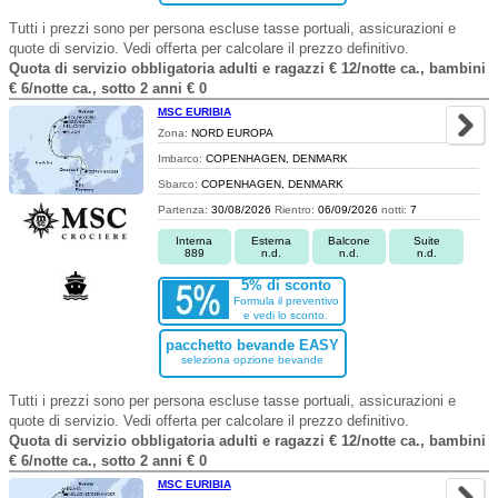
Tutti i prezzi sono per persona escluse tasse portuali, assicurazioni e
quote di servizio. Vedi offerta per calcolare il prezzo definitivo.
Quota di servizio obbligatoria adulti e ragazzi € 12/notte ca., bambini
€ 6/notte ca., sotto 2 anni € 0
MSC EURIBIA
Zona:
NORD EUROPA
Imbarco:
COPENHAGEN, DENMARK
Sbarco:
COPENHAGEN, DENMARK
Partenza:
30/08/2026
Rientro:
06/09/2026
notti:
7
Interna
Esterna
Balcone
Suite
889
n.d.
n.d.
n.d.
5% di sconto
Formula il preventivo
e vedi lo sconto.
pacchetto bevande EASY
seleziona opzione bevande
Tutti i prezzi sono per persona escluse tasse portuali, assicurazioni e
quote di servizio. Vedi offerta per calcolare il prezzo definitivo.
Quota di servizio obbligatoria adulti e ragazzi € 12/notte ca., bambini
€ 6/notte ca., sotto 2 anni € 0
MSC EURIBIA