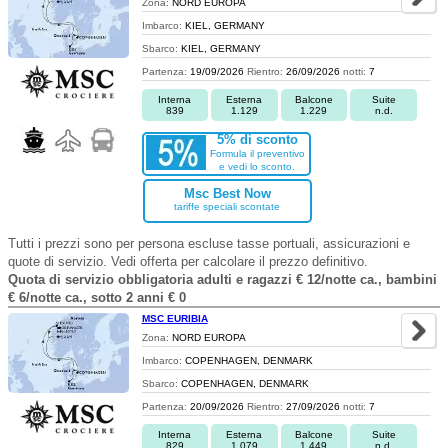
Zona:
NORD EUROPA
Imbarco:
KIEL, GERMANY
Sbarco:
KIEL, GERMANY
Partenza:
19/09/2026
Rientro:
26/09/2026
notti:
7
Interna
Esterna
Balcone
Suite
839
1.129
1.229
n.d.
5% di sconto
Formula il preventivo
e vedi lo sconto.
Msc Best Now
tariffe speciali scontate
Tutti i prezzi sono per persona escluse tasse portuali, assicurazioni e
quote di servizio. Vedi offerta per calcolare il prezzo definitivo.
Quota di servizio obbligatoria adulti e ragazzi € 12/notte ca., bambini
€ 6/notte ca., sotto 2 anni € 0
MSC EURIBIA
Zona:
NORD EUROPA
Imbarco:
COPENHAGEN, DENMARK
Sbarco:
COPENHAGEN, DENMARK
Partenza:
20/09/2026
Rientro:
27/09/2026
notti:
7
Interna
Esterna
Balcone
Suite
829
1.079
1.449
n.d.