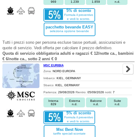
969
1.239
1.859
n.d.
5% di sconto
Formula il preventivo
e vedi lo sconto.
pacchetto bevande EASY
seleziona opzione bevande
Tutti i prezzi sono per persona escluse tasse portuali, assicurazioni e
quote di servizio. Vedi offerta per calcolare il prezzo definitivo.
Quota di servizio obbligatoria adulti e ragazzi € 12/notte ca., bambini
€ 6/notte ca., sotto 2 anni € 0
MSC EURIBIA
Zona:
NORD EUROPA
Imbarco:
KIEL, GERMANY
Sbarco:
KIEL, GERMANY
Partenza:
29/08/2026
Rientro:
05/09/2026
notti:
7
Interna
Esterna
Balcone
Suite
829
n.d.
n.d.
n.d.
5% di sconto
Formula il preventivo
e vedi lo sconto.
Msc Best Now
tariffe speciali scontate