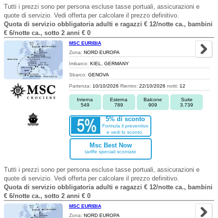
Tutti i prezzi sono per persona escluse tasse portuali, assicurazioni e
quote di servizio. Vedi offerta per calcolare il prezzo definitivo.
Quota di servizio obbligatoria adulti e ragazzi € 12/notte ca., bambini
€ 6/notte ca., sotto 2 anni € 0
MSC EURIBIA
Zona:
NORD EUROPA
Imbarco:
KIEL, GERMANY
Sbarco:
GENOVA
Partenza:
10/10/2026
Rientro:
22/10/2026
notti:
12
Interna
Esterna
Balcone
Suite
549
789
909
3.739
5% di sconto
Formula il preventivo
e vedi lo sconto.
Msc Best Now
tariffe speciali scontate
Tutti i prezzi sono per persona escluse tasse portuali, assicurazioni e
quote di servizio. Vedi offerta per calcolare il prezzo definitivo.
Quota di servizio obbligatoria adulti e ragazzi € 12/notte ca., bambini
€ 6/notte ca., sotto 2 anni € 0
MSC EURIBIA
Zona:
NORD EUROPA