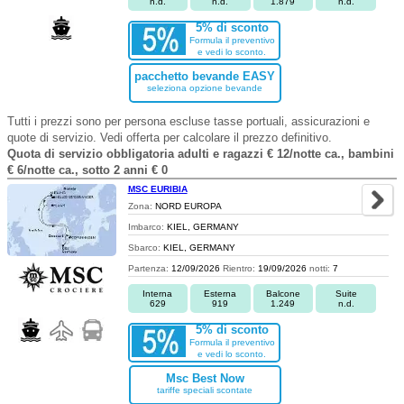
n.d.
n.d.
1.879
n.d.
5% di sconto
Formula il preventivo
e vedi lo sconto.
pacchetto bevande EASY
seleziona opzione bevande
Tutti i prezzi sono per persona escluse tasse portuali, assicurazioni e
quote di servizio. Vedi offerta per calcolare il prezzo definitivo.
Quota di servizio obbligatoria adulti e ragazzi € 12/notte ca., bambini
€ 6/notte ca., sotto 2 anni € 0
MSC EURIBIA
Zona:
NORD EUROPA
Imbarco:
KIEL, GERMANY
Sbarco:
KIEL, GERMANY
Partenza:
12/09/2026
Rientro:
19/09/2026
notti:
7
Interna
Esterna
Balcone
Suite
629
919
1.249
n.d.
5% di sconto
Formula il preventivo
e vedi lo sconto.
Msc Best Now
tariffe speciali scontate