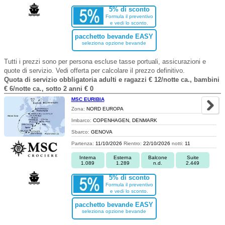
5% di sconto
Formula il preventivo
e vedi lo sconto.
pacchetto bevande EASY
seleziona opzione bevande
Tutti i prezzi sono per persona escluse tasse portuali, assicurazioni e
quote di servizio. Vedi offerta per calcolare il prezzo definitivo.
Quota di servizio obbligatoria adulti e ragazzi € 12/notte ca., bambini
€ 6/notte ca., sotto 2 anni € 0
MSC EURIBIA
Zona:
NORD EUROPA
Imbarco:
COPENHAGEN, DENMARK
Sbarco:
GENOVA
Partenza:
11/10/2026
Rientro:
22/10/2026
notti:
11
Interna
Esterna
Balcone
Suite
1.089
1.289
n.d.
2.449
5% di sconto
Formula il preventivo
e vedi lo sconto.
pacchetto bevande EASY
seleziona opzione bevande