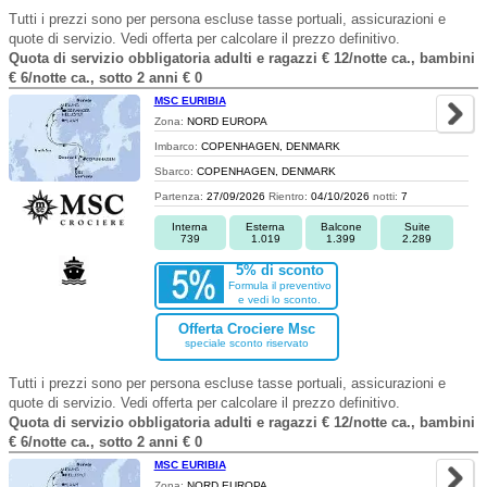
Tutti i prezzi sono per persona escluse tasse portuali, assicurazioni e
quote di servizio. Vedi offerta per calcolare il prezzo definitivo.
Quota di servizio obbligatoria adulti e ragazzi € 12/notte ca., bambini
€ 6/notte ca., sotto 2 anni € 0
MSC EURIBIA
Zona:
NORD EUROPA
Imbarco:
COPENHAGEN, DENMARK
Sbarco:
COPENHAGEN, DENMARK
Partenza:
27/09/2026
Rientro:
04/10/2026
notti:
7
Interna
Esterna
Balcone
Suite
739
1.019
1.399
2.289
5% di sconto
Formula il preventivo
e vedi lo sconto.
Offerta Crociere Msc
speciale sconto riservato
Tutti i prezzi sono per persona escluse tasse portuali, assicurazioni e
quote di servizio. Vedi offerta per calcolare il prezzo definitivo.
Quota di servizio obbligatoria adulti e ragazzi € 12/notte ca., bambini
€ 6/notte ca., sotto 2 anni € 0
MSC EURIBIA
Zona:
NORD EUROPA