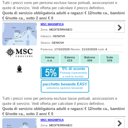
Tutti i prezzi sono per persona escluse tasse portuali, assicurazioni e
quote di servizio. Vedi offerta per calcolare il prezzo definitivo.
Quota di servizio obbligatoria adulti e ragazzi € 12/notte ca., bambini
€ 6/notte ca., sotto 2 anni € 0
MSC MAGNIFICA
Zona:
MEDITERRANEO
Imbarco:
GENOVA
Sbarco:
GENOVA
Partenza:
17/10/2026
Rientro:
21/10/2026
notti:
4
Interna
Esterna
Balcone
Suite
n.d.
419
499
839
5% di sconto
Formula il preventivo
e vedi lo sconto.
pacchetto bevande EASY
seleziona opzione bevande
Tutti i prezzi sono per persona escluse tasse portuali, assicurazioni e
quote di servizio. Vedi offerta per calcolare il prezzo definitivo.
Quota di servizio obbligatoria adulti e ragazzi € 12/notte ca., bambini
€ 6/notte ca., sotto 2 anni € 0
MSC MAGNIFICA
Zona:
MEDITERRANEO