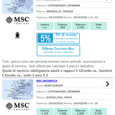
Imbarco:
COPENHAGEN, DENMARK
Sbarco:
MARSEILLE, FRANCE
Partenza:
03/10/2026
Rientro:
16/10/2026
notti:
13
Interna
Esterna
Balcone
Suite
n.d.
909
1.239
n.d.
5% di sconto
Formula il preventivo
e vedi lo sconto.
Offerta Crociere Msc
speciale sconto riservato
Tutti i prezzi sono per persona escluse tasse portuali, assicurazioni e
quote di servizio. Vedi offerta per calcolare il prezzo definitivo.
Quota di servizio obbligatoria adulti e ragazzi € 12/notte ca., bambini
€ 6/notte ca., sotto 2 anni € 0
MSC MAGNIFICA
Zona:
NORD EUROPA
Imbarco:
COPENHAGEN, DENMARK
Sbarco:
BARCELONA, SPAIN
Partenza:
03/10/2026
Rientro:
19/10/2026
notti:
16
Interna
Esterna
Balcone
Suite
1.119
1.409
1.859
5.229