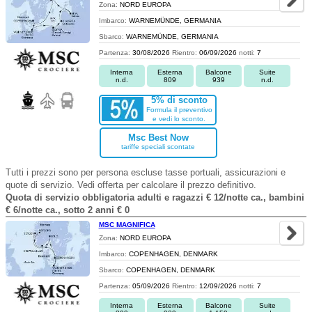
Zona:
NORD EUROPA
Imbarco:
WARNEMÜNDE, GERMANIA
Sbarco:
WARNEMÜNDE, GERMANIA
Partenza:
30/08/2026
Rientro:
06/09/2026
notti:
7
Interna
Esterna
Balcone
Suite
n.d.
809
939
n.d.
5% di sconto
Formula il preventivo
e vedi lo sconto.
Msc Best Now
tariffe speciali scontate
Tutti i prezzi sono per persona escluse tasse portuali, assicurazioni e
quote di servizio. Vedi offerta per calcolare il prezzo definitivo.
Quota di servizio obbligatoria adulti e ragazzi € 12/notte ca., bambini
€ 6/notte ca., sotto 2 anni € 0
MSC MAGNIFICA
Zona:
NORD EUROPA
Imbarco:
COPENHAGEN, DENMARK
Sbarco:
COPENHAGEN, DENMARK
Partenza:
05/09/2026
Rientro:
12/09/2026
notti:
7
Interna
Esterna
Balcone
Suite