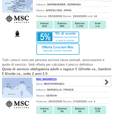
Imbarco:
WARNEMÜNDE, GERMANIA
Sbarco:
BARCELONA, SPAIN
Partenza:
05/10/2026
Rientro:
19/10/2026
notti:
14
Interna
Esterna
Balcone
Suite
619
889
1.109
n.d.
5% di sconto
Formula il preventivo
e vedi lo sconto.
Offerta Crociere Msc
speciale sconto riservato
Tutti i prezzi sono per persona escluse tasse portuali, assicurazioni e
quote di servizio. Vedi offerta per calcolare il prezzo definitivo.
Quota di servizio obbligatoria adulti e ragazzi € 12/notte ca., bambini
€ 6/notte ca., sotto 2 anni € 0
MSC MAGNIFICA
Zona:
MEDITERRANEO
Imbarco:
MARSEILLE, FRANCE
Sbarco:
GENOVA
Partenza:
16/10/2026
Rientro:
17/10/2026
notti:
1
Interna
Esterna
Balcone
Suite
39
69
99
279