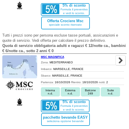
5% di sconto
Formula il preventivo
e vedi lo sconto.
Offerta Crociere Msc
speciale sconto riservato
Tutti i prezzi sono per persona escluse tasse portuali, assicurazioni e
quote di servizio. Vedi offerta per calcolare il prezzo definitivo.
Quota di servizio obbligatoria adulti e ragazzi € 12/notte ca., bambini
€ 6/notte ca., sotto 2 anni € 0
MSC MAGNIFICA
Zona:
MEDITERRANEO
Imbarco:
MARSEILLE, FRANCE
Sbarco:
MARSEILLE, FRANCE
Partenza:
16/10/2026
Rientro:
18/10/2026
notti:
2
Interna
Esterna
Balcone
Suite
n.d.
n.d.
249
n.d.
5% di sconto
Formula il preventivo
e vedi lo sconto.
pacchetto bevande EASY
seleziona opzione bevande