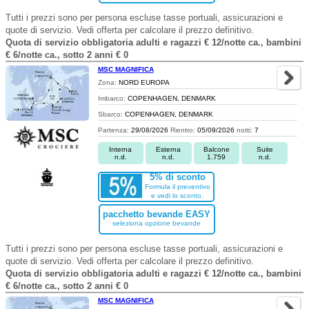
Tutti i prezzi sono per persona escluse tasse portuali, assicurazioni e
quote di servizio. Vedi offerta per calcolare il prezzo definitivo.
Quota di servizio obbligatoria adulti e ragazzi € 12/notte ca., bambini
€ 6/notte ca., sotto 2 anni € 0
MSC MAGNIFICA
Zona:
NORD EUROPA
Imbarco:
COPENHAGEN, DENMARK
Sbarco:
COPENHAGEN, DENMARK
Partenza:
29/08/2026
Rientro:
05/09/2026
notti:
7
Interna
Esterna
Balcone
Suite
n.d.
n.d.
1.759
n.d.
5% di sconto
Formula il preventivo
e vedi lo sconto.
pacchetto bevande EASY
seleziona opzione bevande
Tutti i prezzi sono per persona escluse tasse portuali, assicurazioni e
quote di servizio. Vedi offerta per calcolare il prezzo definitivo.
Quota di servizio obbligatoria adulti e ragazzi € 12/notte ca., bambini
€ 6/notte ca., sotto 2 anni € 0
MSC MAGNIFICA