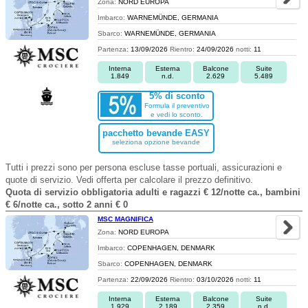
Zona:
NORD EUROPA
Imbarco:
WARNEMÜNDE, GERMANIA
Sbarco:
WARNEMÜNDE, GERMANIA
Partenza:
13/09/2026
Rientro:
24/09/2026
notti:
11
Interna
Esterna
Balcone
Suite
1.849
n.d.
2.629
5.489
5% di sconto
Formula il preventivo
e vedi lo sconto.
pacchetto bevande EASY
seleziona opzione bevande
Tutti i prezzi sono per persona escluse tasse portuali, assicurazioni e
quote di servizio. Vedi offerta per calcolare il prezzo definitivo.
Quota di servizio obbligatoria adulti e ragazzi € 12/notte ca., bambini
€ 6/notte ca., sotto 2 anni € 0
MSC MAGNIFICA
Zona:
NORD EUROPA
Imbarco:
COPENHAGEN, DENMARK
Sbarco:
COPENHAGEN, DENMARK
Partenza:
22/09/2026
Rientro:
03/10/2026
notti:
11
Interna
Esterna
Balcone
Suite
1.929
2.189
2.359
n.d.