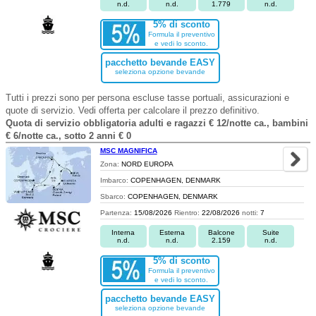
n.d.
n.d.
1.779
n.d.
5% di sconto
Formula il preventivo
e vedi lo sconto.
pacchetto bevande EASY
seleziona opzione bevande
Tutti i prezzi sono per persona escluse tasse portuali, assicurazioni e
quote di servizio. Vedi offerta per calcolare il prezzo definitivo.
Quota di servizio obbligatoria adulti e ragazzi € 12/notte ca., bambini
€ 6/notte ca., sotto 2 anni € 0
MSC MAGNIFICA
Zona:
NORD EUROPA
Imbarco:
COPENHAGEN, DENMARK
Sbarco:
COPENHAGEN, DENMARK
Partenza:
15/08/2026
Rientro:
22/08/2026
notti:
7
Interna
Esterna
Balcone
Suite
n.d.
n.d.
2.159
n.d.
5% di sconto
Formula il preventivo
e vedi lo sconto.
pacchetto bevande EASY
seleziona opzione bevande