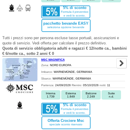
5% di sconto
Formula il preventivo
e vedi lo sconto.
pacchetto bevande EASY
seleziona opzione bevande
Tutti i prezzi sono per persona escluse tasse portuali, assicurazioni e
quote di servizio. Vedi offerta per calcolare il prezzo definitivo.
Quota di servizio obbligatoria adulti e ragazzi € 12/notte ca., bambini
€ 6/notte ca., sotto 2 anni € 0
MSC MAGNIFICA
Zona:
NORD EUROPA
Imbarco:
WARNEMÜNDE, GERMANIA
Sbarco:
WARNEMÜNDE, GERMANIA
Partenza:
24/09/2026
Rientro:
05/10/2026
notti:
11
Interna
Esterna
Balcone
Suite
1.739
1.849
2.249
n.d.
5% di sconto
Formula il preventivo
e vedi lo sconto.
Offerta Crociere Msc
speciale sconto riservato