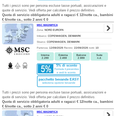
Tutti i prezzi sono per persona escluse tasse portuali, assicurazioni e
quote di servizio. Vedi offerta per calcolare il prezzo definitivo.
Quota di servizio obbligatoria adulti e ragazzi € 12/notte ca., bambini
€ 6/notte ca., sotto 2 anni € 0
MSC MAGNIFICA
Zona:
NORD EUROPA
Imbarco:
COPENHAGEN, DENMARK
Sbarco:
COPENHAGEN, DENMARK
Partenza:
12/09/2026
Rientro:
22/09/2026
notti:
10
Interna
Esterna
Balcone
Suite
2.289
2.469
2.989
n.d.
5% di sconto
Formula il preventivo
e vedi lo sconto.
pacchetto bevande EASY
seleziona opzione bevande
Tutti i prezzi sono per persona escluse tasse portuali, assicurazioni e
quote di servizio. Vedi offerta per calcolare il prezzo definitivo.
Quota di servizio obbligatoria adulti e ragazzi € 12/notte ca., bambini
€ 6/notte ca., sotto 2 anni € 0
MSC MAGNIFICA