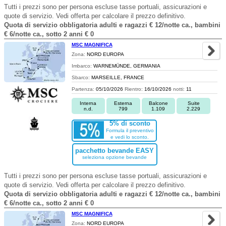
Tutti i prezzi sono per persona escluse tasse portuali, assicurazioni e
quote di servizio. Vedi offerta per calcolare il prezzo definitivo.
Quota di servizio obbligatoria adulti e ragazzi € 12/notte ca., bambini
€ 6/notte ca., sotto 2 anni € 0
MSC MAGNIFICA
Zona:
NORD EUROPA
Imbarco:
WARNEMÜNDE, GERMANIA
Sbarco:
MARSEILLE, FRANCE
Partenza:
05/10/2026
Rientro:
16/10/2026
notti:
11
Interna
Esterna
Balcone
Suite
n.d.
799
1.109
2.229
5% di sconto
Formula il preventivo
e vedi lo sconto.
pacchetto bevande EASY
seleziona opzione bevande
Tutti i prezzi sono per persona escluse tasse portuali, assicurazioni e
quote di servizio. Vedi offerta per calcolare il prezzo definitivo.
Quota di servizio obbligatoria adulti e ragazzi € 12/notte ca., bambini
€ 6/notte ca., sotto 2 anni € 0
MSC MAGNIFICA
Zona:
NORD EUROPA