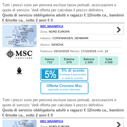
Tutti i prezzi sono per persona escluse tasse portuali, assicurazioni e
quote di servizio. Vedi offerta per calcolare il prezzo definitivo.
Quota di servizio obbligatoria adulti e ragazzi € 12/notte ca., bambini
€ 6/notte ca., sotto 2 anni € 0
MSC MAGNIFICA
Zona:
NORD EUROPA
Imbarco:
COPENHAGEN, DENMARK
Sbarco:
GENOVA
Partenza:
03/10/2026
Rientro:
17/10/2026
notti:
14
Interna
Esterna
Balcone
Suite
719
979
1.349
4.509
5% di sconto
Formula il preventivo
e vedi lo sconto.
Offerta Crociere Msc
speciale sconto riservato
Tutti i prezzi sono per persona escluse tasse portuali, assicurazioni e
quote di servizio. Vedi offerta per calcolare il prezzo definitivo.
Quota di servizio obbligatoria adulti e ragazzi € 12/notte ca., bambini
€ 6/notte ca., sotto 2 anni € 0
MSC MAGNIFICA
Zona:
NORD EUROPA