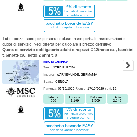
5% di sconto
Formula il preventivo
e vedi lo sconto.
pacchetto bevande EASY
seleziona opzione bevande
Tutti i prezzi sono per persona escluse tasse portuali, assicurazioni e
quote di servizio. Vedi offerta per calcolare il prezzo definitivo.
Quota di servizio obbligatoria adulti e ragazzi € 12/notte ca., bambini
€ 6/notte ca., sotto 2 anni € 0
MSC MAGNIFICA
Zona:
NORD EUROPA
Imbarco:
WARNEMÜNDE, GERMANIA
Sbarco:
GENOVA
Partenza:
05/10/2026
Rientro:
17/10/2026
notti:
12
Interna
Esterna
Balcone
Suite
909
1.169
1.509
2.349
5% di sconto
Formula il preventivo
e vedi lo sconto.
pacchetto bevande EASY
seleziona opzione bevande