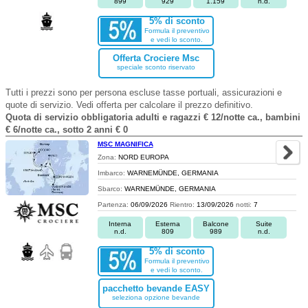
899
929
1.159
n.d.
5% di sconto
Formula il preventivo
e vedi lo sconto.
Offerta Crociere Msc
speciale sconto riservato
Tutti i prezzi sono per persona escluse tasse portuali, assicurazioni e
quote di servizio. Vedi offerta per calcolare il prezzo definitivo.
Quota di servizio obbligatoria adulti e ragazzi € 12/notte ca., bambini
€ 6/notte ca., sotto 2 anni € 0
MSC MAGNIFICA
Zona:
NORD EUROPA
Imbarco:
WARNEMÜNDE, GERMANIA
Sbarco:
WARNEMÜNDE, GERMANIA
Partenza:
06/09/2026
Rientro:
13/09/2026
notti:
7
Interna
Esterna
Balcone
Suite
n.d.
809
989
n.d.
5% di sconto
Formula il preventivo
e vedi lo sconto.
pacchetto bevande EASY
seleziona opzione bevande