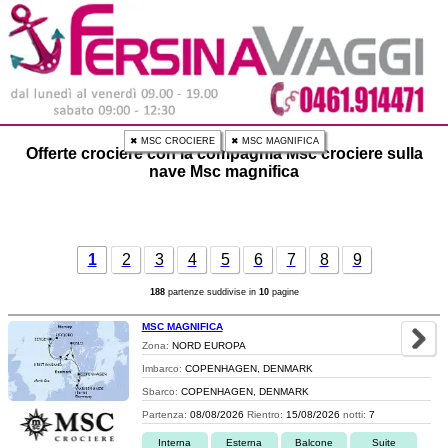
✖ MSC CROCIERE
✖ MSC MAGNIFICA
Offerte crociere con la compagnia Msc crociere sulla
nave Msc magnifica
1
2
3
4
5
6
7
8
9
188
partenze suddivise in
10
pagine
MSC MAGNIFICA
Zona:
NORD EUROPA
Imbarco:
COPENHAGEN, DENMARK
Sbarco:
COPENHAGEN, DENMARK
Partenza:
08/08/2026
Rientro:
15/08/2026
notti:
7
Interna
Esterna
Balcone
Suite