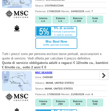
Sbarco:
CIVITAVECCHIA
Partenza:
17/08/2026
Rientro:
24/08/2026
notti:
7
Interna
Esterna
Balcone
Suite
n.d.
n.d.
1.349
n.d.
5% di sconto
Formula il preventivo
e vedi lo sconto.
Msc Best Now
tariffe speciali scontate
Tutti i prezzi sono per persona escluse tasse portuali, assicurazioni e
quote di servizio. Vedi offerta per calcolare il prezzo definitivo.
Quota di servizio obbligatoria adulti e ragazzi € 12/notte ca., bambini
€ 6/notte ca., sotto 2 anni € 0
MSC SEASIDE
Zona:
CARAIBI
Imbarco:
MIAMI, UNITED STATES
Sbarco:
MIAMI, UNITED STATES
Partenza:
17/08/2026
Rientro:
21/08/2026
notti:
4
Interna
Esterna
Balcone
Suite
249
299
319
549