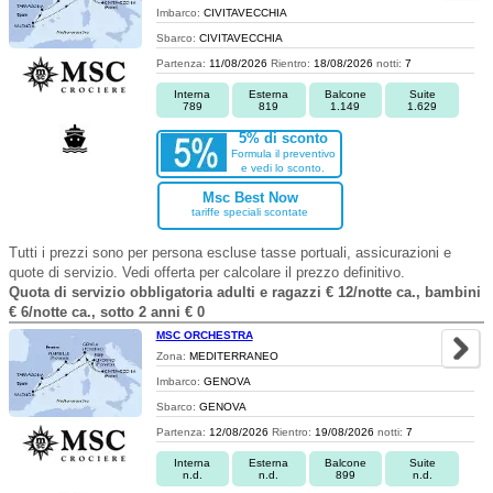
Imbarco:
CIVITAVECCHIA
Sbarco:
CIVITAVECCHIA
Partenza:
11/08/2026
Rientro:
18/08/2026
notti:
7
Interna
Esterna
Balcone
Suite
789
819
1.149
1.629
5% di sconto
Formula il preventivo
e vedi lo sconto.
Msc Best Now
tariffe speciali scontate
Tutti i prezzi sono per persona escluse tasse portuali, assicurazioni e
quote di servizio. Vedi offerta per calcolare il prezzo definitivo.
Quota di servizio obbligatoria adulti e ragazzi € 12/notte ca., bambini
€ 6/notte ca., sotto 2 anni € 0
MSC ORCHESTRA
Zona:
MEDITERRANEO
Imbarco:
GENOVA
Sbarco:
GENOVA
Partenza:
12/08/2026
Rientro:
19/08/2026
notti:
7
Interna
Esterna
Balcone
Suite
n.d.
n.d.
899
n.d.