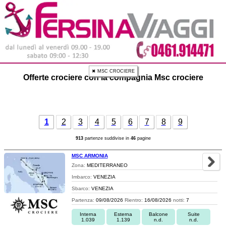
✖ MSC CROCIERE
Offerte crociere con la compagnia Msc crociere
1
2
3
4
5
6
7
8
9
913
partenze suddivise in
46
pagine
MSC ARMONIA
Zona:
MEDITERRANEO
Imbarco:
VENEZIA
Sbarco:
VENEZIA
Partenza:
09/08/2026
Rientro:
16/08/2026
notti:
7
Interna
Esterna
Balcone
Suite
1.039
1.139
n.d.
n.d.