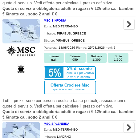
quote di servizio. Vedi offerta per calcolare il prezzo definitivo.
Quota di servizio obbligatoria adulti e ragazzi € 12/notte ca., bambini
€ 6/notte ca., sotto 2 anni € 0
MSC SINFONIA
Zona:
MEDITERRANEO
Imbarco:
PIRAEUS, GREECE
Sbarco:
PIRAEUS, GREECE
Partenza:
18/08/2026
Rientro:
25/08/2026
notti:
7
Interna
Esterna
Balcone
Suite
n.d.
959
1.309
1.509
5% di sconto
Formula il preventivo
e vedi lo sconto.
Offerta Crociere Msc
speciale sconto riservato
Tutti i prezzi sono per persona escluse tasse portuali, assicurazioni e
quote di servizio. Vedi offerta per calcolare il prezzo definitivo.
Quota di servizio obbligatoria adulti e ragazzi € 12/notte ca., bambini
€ 6/notte ca., sotto 2 anni € 0
MSC SPLENDIDA
Zona:
MEDITERRANEO
Imbarco:
LIVORNO