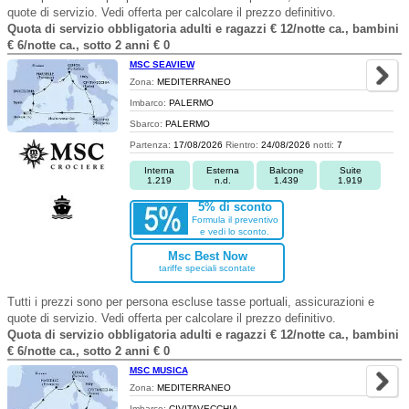
quote di servizio. Vedi offerta per calcolare il prezzo definitivo.
Quota di servizio obbligatoria adulti e ragazzi € 12/notte ca., bambini
€ 6/notte ca., sotto 2 anni € 0
MSC SEAVIEW
Zona:
MEDITERRANEO
Imbarco:
PALERMO
Sbarco:
PALERMO
Partenza:
17/08/2026
Rientro:
24/08/2026
notti:
7
Interna
Esterna
Balcone
Suite
1.219
n.d.
1.439
1.919
5% di sconto
Formula il preventivo
e vedi lo sconto.
Msc Best Now
tariffe speciali scontate
Tutti i prezzi sono per persona escluse tasse portuali, assicurazioni e
quote di servizio. Vedi offerta per calcolare il prezzo definitivo.
Quota di servizio obbligatoria adulti e ragazzi € 12/notte ca., bambini
€ 6/notte ca., sotto 2 anni € 0
MSC MUSICA
Zona:
MEDITERRANEO
Imbarco:
CIVITAVECCHIA