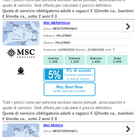
quote di servizio. Vedi offerta per calcolare il prezzo definitivo.
Quota di servizio obbligatoria adulti e ragazzi € 12/notte ca., bambini
€ 6/notte ca., sotto 2 anni € 0
MSC MERAVIGLIA
Zona:
MEDITERRANEO
Imbarco:
PALERMO
Sbarco:
PALERMO
Partenza:
14/08/2026
Rientro:
21/08/2026
notti:
7
Interna
Esterna
Balcone
Suite
1.189
1.329
1.459
2.459
5% di sconto
Formula il preventivo
e vedi lo sconto.
Msc Best Now
tariffe speciali scontate
Tutti i prezzi sono per persona escluse tasse portuali, assicurazioni e
quote di servizio. Vedi offerta per calcolare il prezzo definitivo.
Quota di servizio obbligatoria adulti e ragazzi € 12/notte ca., bambini
€ 6/notte ca., sotto 2 anni € 0
MSC MUSICA
Zona:
MEDITERRANEO