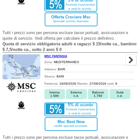
5% di sconto
Formula il preventivo
e vedi lo sconto.
Offerta Crociere Msc
speciale sconto riservato
Tutti i prezzi sono per persona escluse tasse portuali, assicurazioni e
quote di servizio. Vedi offerta per calcolare il prezzo definitivo.
Quota di servizio obbligatoria adulti e ragazzi $ 15/notte ca., bambini
$ 7,5/notte ca., sotto 2 anni $ 0
MSC FANTASIA
Zona:
MEDITERRANEO
Imbarco:
BARI
Sbarco:
BARI
Partenza:
18/08/2026
Rientro:
27/08/2026
notti:
9
Interna
Esterna
Balcone
Suite
1.599
n.d.
1.769
n.d.
5% di sconto
Formula il preventivo
e vedi lo sconto.
Msc Best Now
tariffe speciali scontate
Tutti i prezzi sono per persona escluse tasse portuali, assicurazioni e