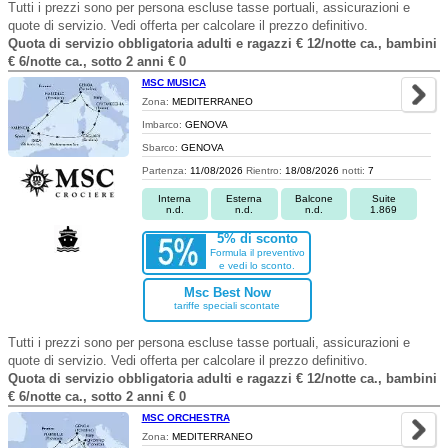
Tutti i prezzi sono per persona escluse tasse portuali, assicurazioni e
quote di servizio. Vedi offerta per calcolare il prezzo definitivo.
Quota di servizio obbligatoria adulti e ragazzi € 12/notte ca., bambini
€ 6/notte ca., sotto 2 anni € 0
MSC MUSICA
Zona:
MEDITERRANEO
Imbarco:
GENOVA
Sbarco:
GENOVA
Partenza:
11/08/2026
Rientro:
18/08/2026
notti:
7
Interna
Esterna
Balcone
Suite
n.d.
n.d.
n.d.
1.869
5% di sconto
Formula il preventivo
e vedi lo sconto.
Msc Best Now
tariffe speciali scontate
Tutti i prezzi sono per persona escluse tasse portuali, assicurazioni e
quote di servizio. Vedi offerta per calcolare il prezzo definitivo.
Quota di servizio obbligatoria adulti e ragazzi € 12/notte ca., bambini
€ 6/notte ca., sotto 2 anni € 0
MSC ORCHESTRA
Zona:
MEDITERRANEO