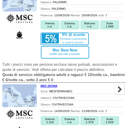
Imbarco:
PALERMO
Sbarco:
PALERMO
Partenza:
13/08/2026
Rientro:
20/08/2026
notti:
7
Interna
Esterna
Balcone
Suite
n.d.
n.d.
n.d.
1.699
5% di sconto
Formula il preventivo
e vedi lo sconto.
Msc Best Now
tariffe speciali scontate
Tutti i prezzi sono per persona escluse tasse portuali, assicurazioni e
quote di servizio. Vedi offerta per calcolare il prezzo definitivo.
Quota di servizio obbligatoria adulti e ragazzi € 12/notte ca., bambini
€ 6/notte ca., sotto 2 anni € 0
MSC DIVINA
Zona:
MEDITERRANEO
Imbarco:
CIVITAVECCHIA
Sbarco:
CIVITAVECCHIA
Partenza:
14/08/2026
Rientro:
21/08/2026
notti:
7
Interna
Esterna
Balcone
Suite
1.119
n.d.
1.379
1.629