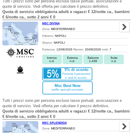
Tutti i prezzi sono per persona escluse tasse portuali, assicurazioni e
quote di servizio. Vedi offerta per calcolare il prezzo definitivo.
Quota di servizio obbligatoria adulti e ragazzi € 12/notte ca., bambini
€ 6/notte ca., sotto 2 anni € 0
MSC DIVINA
Zona:
MEDITERRANEO
Imbarco:
NAPOLI
Sbarco:
NAPOLI
Partenza:
13/08/2026
Rientro:
20/08/2026
notti:
7
Interna
Esterna
Balcone
Suite
n.d.
n.d.
1.439
n.d.
5% di sconto
Formula il preventivo
e vedi lo sconto.
Msc Best Now
tariffe speciali scontate
Tutti i prezzi sono per persona escluse tasse portuali, assicurazioni e
quote di servizio. Vedi offerta per calcolare il prezzo definitivo.
Quota di servizio obbligatoria adulti e ragazzi € 12/notte ca., bambini
€ 6/notte ca., sotto 2 anni € 0
MSC SPLENDIDA
Zona:
MEDITERRANEO