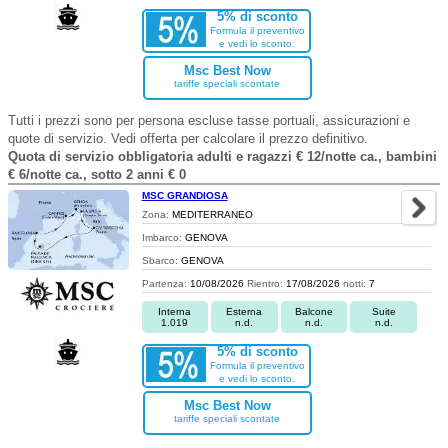
5% di sconto
Formula il preventivo
e vedi lo sconto.
Msc Best Now
tariffe speciali scontate
Tutti i prezzi sono per persona escluse tasse portuali, assicurazioni e
quote di servizio. Vedi offerta per calcolare il prezzo definitivo.
Quota di servizio obbligatoria adulti e ragazzi € 12/notte ca., bambini
€ 6/notte ca., sotto 2 anni € 0
MSC GRANDIOSA
Zona:
MEDITERRANEO
Imbarco:
GENOVA
Sbarco:
GENOVA
Partenza:
10/08/2026
Rientro:
17/08/2026
notti:
7
Interna
Esterna
Balcone
Suite
1.019
n.d.
n.d.
n.d.
5% di sconto
Formula il preventivo
e vedi lo sconto.
Msc Best Now
tariffe speciali scontate