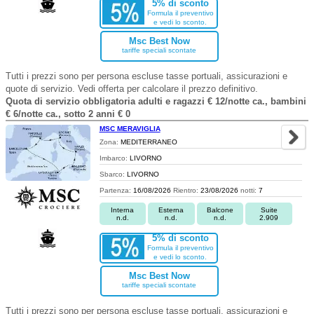
5% di sconto
Formula il preventivo
e vedi lo sconto.
Msc Best Now
tariffe speciali scontate
Tutti i prezzi sono per persona escluse tasse portuali, assicurazioni e
quote di servizio. Vedi offerta per calcolare il prezzo definitivo.
Quota di servizio obbligatoria adulti e ragazzi € 12/notte ca., bambini
€ 6/notte ca., sotto 2 anni € 0
MSC MERAVIGLIA
Zona:
MEDITERRANEO
Imbarco:
LIVORNO
Sbarco:
LIVORNO
Partenza:
16/08/2026
Rientro:
23/08/2026
notti:
7
Interna
Esterna
Balcone
Suite
n.d.
n.d.
n.d.
2.909
5% di sconto
Formula il preventivo
e vedi lo sconto.
Msc Best Now
tariffe speciali scontate
Tutti i prezzi sono per persona escluse tasse portuali, assicurazioni e