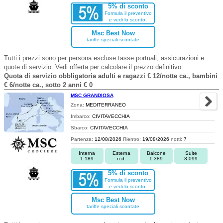
5% di sconto
Formula il preventivo
e vedi lo sconto.
Msc Best Now
tariffe speciali scontate
Tutti i prezzi sono per persona escluse tasse portuali, assicurazioni e
quote di servizio. Vedi offerta per calcolare il prezzo definitivo.
Quota di servizio obbligatoria adulti e ragazzi € 12/notte ca., bambini
€ 6/notte ca., sotto 2 anni € 0
MSC GRANDIOSA
Zona:
MEDITERRANEO
Imbarco:
CIVITAVECCHIA
Sbarco:
CIVITAVECCHIA
Partenza:
12/08/2026
Rientro:
19/08/2026
notti:
7
Interna
Esterna
Balcone
Suite
1.189
n.d.
1.389
3.099
5% di sconto
Formula il preventivo
e vedi lo sconto.
Msc Best Now
tariffe speciali scontate