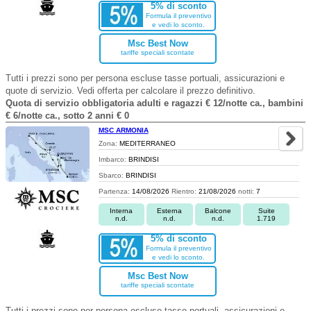
5% di sconto
Formula il preventivo
e vedi lo sconto.
Msc Best Now
tariffe speciali scontate
Tutti i prezzi sono per persona escluse tasse portuali, assicurazioni e
quote di servizio. Vedi offerta per calcolare il prezzo definitivo.
Quota di servizio obbligatoria adulti e ragazzi € 12/notte ca., bambini
€ 6/notte ca., sotto 2 anni € 0
MSC ARMONIA
Zona:
MEDITERRANEO
Imbarco:
BRINDISI
Sbarco:
BRINDISI
Partenza:
14/08/2026
Rientro:
21/08/2026
notti:
7
Interna
Esterna
Balcone
Suite
n.d.
n.d.
n.d.
1.719
5% di sconto
Formula il preventivo
e vedi lo sconto.
Msc Best Now
tariffe speciali scontate
Tutti i prezzi sono per persona escluse tasse portuali, assicurazioni e