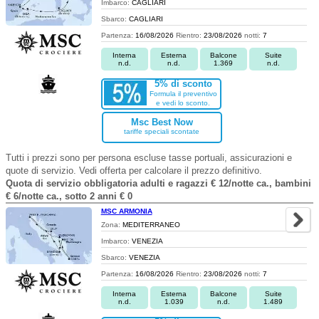
Imbarco:
CAGLIARI
Sbarco:
CAGLIARI
Partenza:
16/08/2026
Rientro:
23/08/2026
notti:
7
Interna
Esterna
Balcone
Suite
n.d.
n.d.
1.369
n.d.
5% di sconto
Formula il preventivo
e vedi lo sconto.
Msc Best Now
tariffe speciali scontate
Tutti i prezzi sono per persona escluse tasse portuali, assicurazioni e
quote di servizio. Vedi offerta per calcolare il prezzo definitivo.
Quota di servizio obbligatoria adulti e ragazzi € 12/notte ca., bambini
€ 6/notte ca., sotto 2 anni € 0
MSC ARMONIA
Zona:
MEDITERRANEO
Imbarco:
VENEZIA
Sbarco:
VENEZIA
Partenza:
16/08/2026
Rientro:
23/08/2026
notti:
7
Interna
Esterna
Balcone
Suite
n.d.
1.039
n.d.
1.489