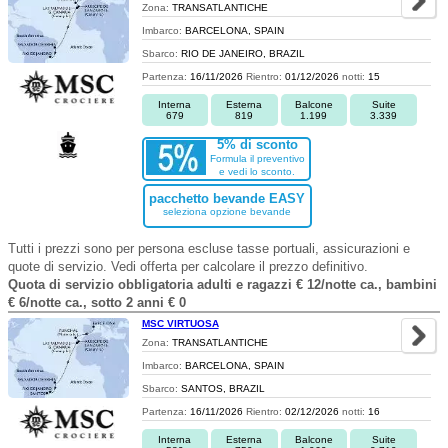
Zona:
TRANSATLANTICHE
Imbarco:
BARCELONA, SPAIN
Sbarco:
RIO DE JANEIRO, BRAZIL
Partenza:
16/11/2026
Rientro:
01/12/2026
notti:
15
Interna
Esterna
Balcone
Suite
679
819
1.199
3.339
5% di sconto
Formula il preventivo
e vedi lo sconto.
pacchetto bevande EASY
seleziona opzione bevande
Tutti i prezzi sono per persona escluse tasse portuali, assicurazioni e
quote di servizio. Vedi offerta per calcolare il prezzo definitivo.
Quota di servizio obbligatoria adulti e ragazzi € 12/notte ca., bambini
€ 6/notte ca., sotto 2 anni € 0
MSC VIRTUOSA
Zona:
TRANSATLANTICHE
Imbarco:
BARCELONA, SPAIN
Sbarco:
SANTOS, BRAZIL
Partenza:
16/11/2026
Rientro:
02/12/2026
notti:
16
Interna
Esterna
Balcone
Suite