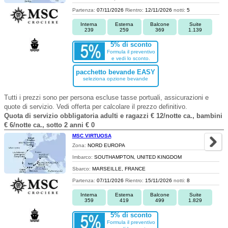
Partenza:
07/11/2026
Rientro:
12/11/2026
notti:
5
Interna
Esterna
Balcone
Suite
239
259
369
1.139
5% di sconto
Formula il preventivo
e vedi lo sconto.
pacchetto bevande EASY
seleziona opzione bevande
Tutti i prezzi sono per persona escluse tasse portuali, assicurazioni e
quote di servizio. Vedi offerta per calcolare il prezzo definitivo.
Quota di servizio obbligatoria adulti e ragazzi € 12/notte ca., bambini
€ 6/notte ca., sotto 2 anni € 0
MSC VIRTUOSA
Zona:
NORD EUROPA
Imbarco:
SOUTHAMPTON, UNITED KINGDOM
Sbarco:
MARSEILLE, FRANCE
Partenza:
07/11/2026
Rientro:
15/11/2026
notti:
8
Interna
Esterna
Balcone
Suite
359
419
499
1.829
5% di sconto
Formula il preventivo