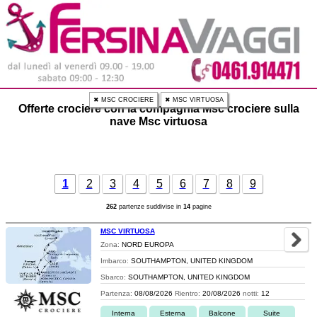
✖ MSC CROCIERE
✖ MSC VIRTUOSA
Offerte crociere con la compagnia Msc crociere sulla
nave Msc virtuosa
1
2
3
4
5
6
7
8
9
262
partenze suddivise in
14
pagine
MSC VIRTUOSA
Zona:
NORD EUROPA
Imbarco:
SOUTHAMPTON, UNITED KINGDOM
Sbarco:
SOUTHAMPTON, UNITED KINGDOM
Partenza:
08/08/2026
Rientro:
20/08/2026
notti:
12
Interna
Esterna
Balcone
Suite