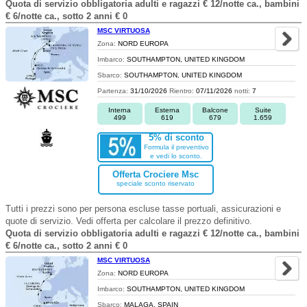
Quota di servizio obbligatoria adulti e ragazzi € 12/notte ca., bambini
€ 6/notte ca., sotto 2 anni € 0
MSC VIRTUOSA
Zona:
NORD EUROPA
Imbarco:
SOUTHAMPTON, UNITED KINGDOM
Sbarco:
SOUTHAMPTON, UNITED KINGDOM
Partenza:
31/10/2026
Rientro:
07/11/2026
notti:
7
Interna
Esterna
Balcone
Suite
499
619
679
1.659
5% di sconto
Formula il preventivo
e vedi lo sconto.
Offerta Crociere Msc
speciale sconto riservato
Tutti i prezzi sono per persona escluse tasse portuali, assicurazioni e
quote di servizio. Vedi offerta per calcolare il prezzo definitivo.
Quota di servizio obbligatoria adulti e ragazzi € 12/notte ca., bambini
€ 6/notte ca., sotto 2 anni € 0
MSC VIRTUOSA
Zona:
NORD EUROPA
Imbarco:
SOUTHAMPTON, UNITED KINGDOM
Sbarco:
MALAGA, SPAIN