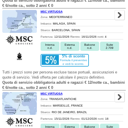
Quota di servizio obbligatoria adulti e ragazzi € 12/notte ca., bambini
€ 6/notte ca., sotto 2 anni € 0
MSC VIRTUOSA
Zona:
MEDITERRANEO
Imbarco:
MALAGA, SPAIN
Sbarco:
BARCELONA, SPAIN
Partenza:
12/11/2026
Rientro:
16/11/2026
notti:
4
Interna
Esterna
Balcone
Suite
n.d.
n.d.
n.d.
2.709
5% di sconto
Formula il preventivo
e vedi lo sconto.
Tutti i prezzi sono per persona escluse tasse portuali, assicurazioni e
quote di servizio. Vedi offerta per calcolare il prezzo definitivo.
Quota di servizio obbligatoria adulti e ragazzi € 12/notte ca., bambini
€ 6/notte ca., sotto 2 anni € 0
MSC VIRTUOSA
Zona:
TRANSATLANTICHE
Imbarco:
MARSEILLE, FRANCE
Sbarco:
RIO DE JANEIRO, BRAZIL
Partenza:
15/11/2026
Rientro:
01/12/2026
notti:
16
Interna
Esterna
Balcone
Suite