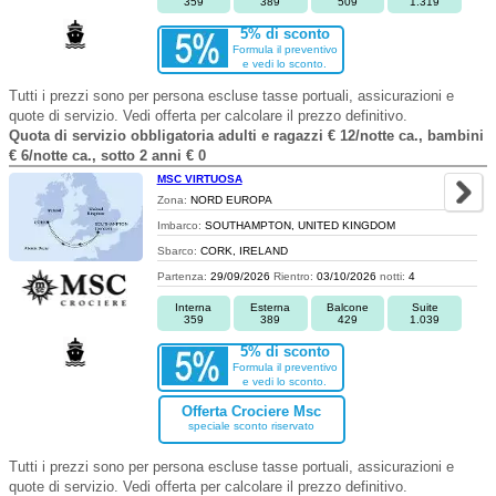
359
389
509
1.319
5% di sconto
Formula il preventivo
e vedi lo sconto.
Tutti i prezzi sono per persona escluse tasse portuali, assicurazioni e
quote di servizio. Vedi offerta per calcolare il prezzo definitivo.
Quota di servizio obbligatoria adulti e ragazzi € 12/notte ca., bambini
€ 6/notte ca., sotto 2 anni € 0
MSC VIRTUOSA
Zona:
NORD EUROPA
Imbarco:
SOUTHAMPTON, UNITED KINGDOM
Sbarco:
CORK, IRELAND
Partenza:
29/09/2026
Rientro:
03/10/2026
notti:
4
Interna
Esterna
Balcone
Suite
359
389
429
1.039
5% di sconto
Formula il preventivo
e vedi lo sconto.
Offerta Crociere Msc
speciale sconto riservato
Tutti i prezzi sono per persona escluse tasse portuali, assicurazioni e
quote di servizio. Vedi offerta per calcolare il prezzo definitivo.