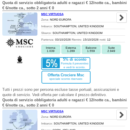
Quota di servizio obbligatoria adulti e ragazzi € 12/notte ca., bambini
€ 6/notte ca., sotto 2 anni € 0
MSC VIRTUOSA
Zona:
NORD EUROPA
Imbarco:
SOUTHAMPTON, UNITED KINGDOM
Sbarco:
SOUTHAMPTON, UNITED KINGDOM
Partenza:
03/10/2026
Rientro:
15/10/2026
notti:
12
Interna
Esterna
Balcone
Suite
1.039
1.289
1.559
2.949
5% di sconto
Formula il preventivo
e vedi lo sconto.
Offerta Crociere Msc
speciale sconto riservato
Tutti i prezzi sono per persona escluse tasse portuali, assicurazioni e
quote di servizio. Vedi offerta per calcolare il prezzo definitivo.
Quota di servizio obbligatoria adulti e ragazzi € 12/notte ca., bambini
€ 6/notte ca., sotto 2 anni € 0
MSC VIRTUOSA
Zona:
NORD EUROPA
Imbarco:
SOUTHAMPTON, UNITED KINGDOM