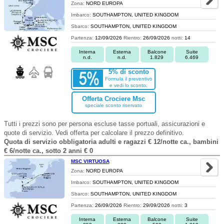
Zona:
NORD EUROPA
Imbarco:
SOUTHAMPTON, UNITED KINGDOM
Sbarco:
SOUTHAMPTON, UNITED KINGDOM
Partenza:
12/09/2026
Rientro:
26/09/2026
notti:
14
Interna
Esterna
Balcone
Suite
n.d.
n.d.
1.829
6.469
5% di sconto
Formula il preventivo
e vedi lo sconto.
Offerta Crociere Msc
speciale sconto riservato
Tutti i prezzi sono per persona escluse tasse portuali, assicurazioni e
quote di servizio. Vedi offerta per calcolare il prezzo definitivo.
Quota di servizio obbligatoria adulti e ragazzi € 12/notte ca., bambini
€ 6/notte ca., sotto 2 anni € 0
MSC VIRTUOSA
Zona:
NORD EUROPA
Imbarco:
SOUTHAMPTON, UNITED KINGDOM
Sbarco:
SOUTHAMPTON, UNITED KINGDOM
Partenza:
26/09/2026
Rientro:
29/09/2026
notti:
3
Interna
Esterna
Balcone
Suite