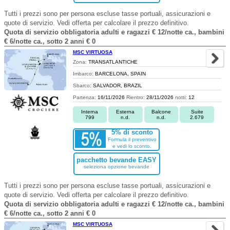
Tutti i prezzi sono per persona escluse tasse portuali, assicurazioni e
quote di servizio. Vedi offerta per calcolare il prezzo definitivo.
Quota di servizio obbligatoria adulti e ragazzi € 12/notte ca., bambini
€ 6/notte ca., sotto 2 anni € 0
MSC VIRTUOSA
Zona:
TRANSATLANTICHE
Imbarco:
BARCELONA, SPAIN
Sbarco:
SALVADOR, BRAZIL
Partenza:
16/11/2026
Rientro:
28/11/2026
notti:
12
Interna
Esterna
Balcone
Suite
799
n.d.
n.d.
2.679
5% di sconto
Formula il preventivo
e vedi lo sconto.
pacchetto bevande EASY
seleziona opzione bevande
Tutti i prezzi sono per persona escluse tasse portuali, assicurazioni e
quote di servizio. Vedi offerta per calcolare il prezzo definitivo.
Quota di servizio obbligatoria adulti e ragazzi € 12/notte ca., bambini
€ 6/notte ca., sotto 2 anni € 0
MSC VIRTUOSA