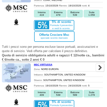
Sbarco:
CORK, IRELAND
Partenza:
15/10/2026
Rientro:
19/10/2026
notti:
4
Interna
Esterna
Balcone
Suite
419
479
539
1.059
5% di sconto
Formula il preventivo
e vedi lo sconto.
Offerta Crociere Msc
speciale sconto riservato
Tutti i prezzi sono per persona escluse tasse portuali, assicurazioni e
quote di servizio. Vedi offerta per calcolare il prezzo definitivo.
Quota di servizio obbligatoria adulti e ragazzi € 12/notte ca., bambini
€ 6/notte ca., sotto 2 anni € 0
MSC VIRTUOSA
Zona:
NORD EUROPA
Imbarco:
SOUTHAMPTON, UNITED KINGDOM
Sbarco:
SOUTHAMPTON, UNITED KINGDOM
Partenza:
19/10/2026
Rientro:
24/10/2026
notti:
5
Interna
Esterna
Balcone
Suite
409
539
589
1.279
5% di sconto
Formula il preventivo