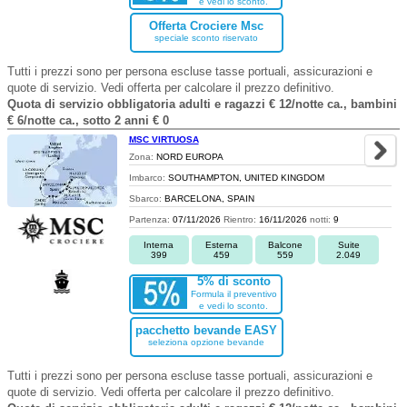
e vedi lo sconto.
Offerta Crociere Msc
speciale sconto riservato
Tutti i prezzi sono per persona escluse tasse portuali, assicurazioni e
quote di servizio. Vedi offerta per calcolare il prezzo definitivo.
Quota di servizio obbligatoria adulti e ragazzi € 12/notte ca., bambini
€ 6/notte ca., sotto 2 anni € 0
MSC VIRTUOSA
Zona:
NORD EUROPA
Imbarco:
SOUTHAMPTON, UNITED KINGDOM
Sbarco:
BARCELONA, SPAIN
Partenza:
07/11/2026
Rientro:
16/11/2026
notti:
9
Interna
Esterna
Balcone
Suite
399
459
559
2.049
5% di sconto
Formula il preventivo
e vedi lo sconto.
pacchetto bevande EASY
seleziona opzione bevande
Tutti i prezzi sono per persona escluse tasse portuali, assicurazioni e
quote di servizio. Vedi offerta per calcolare il prezzo definitivo.