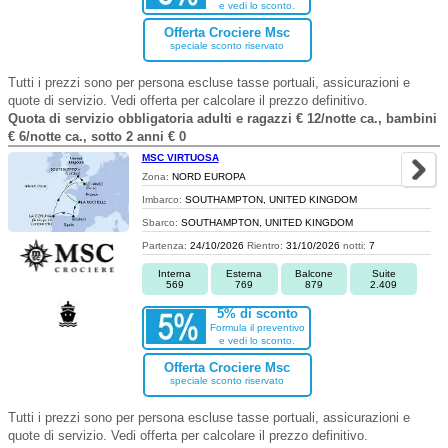
e vedi lo sconto.
Offerta Crociere Msc
speciale sconto riservato
Tutti i prezzi sono per persona escluse tasse portuali, assicurazioni e
quote di servizio. Vedi offerta per calcolare il prezzo definitivo.
Quota di servizio obbligatoria adulti e ragazzi € 12/notte ca., bambini
€ 6/notte ca., sotto 2 anni € 0
MSC VIRTUOSA
Zona:
NORD EUROPA
Imbarco:
SOUTHAMPTON, UNITED KINGDOM
Sbarco:
SOUTHAMPTON, UNITED KINGDOM
Partenza:
24/10/2026
Rientro:
31/10/2026
notti:
7
Interna
Esterna
Balcone
Suite
569
769
879
2.409
5% di sconto
Formula il preventivo
e vedi lo sconto.
Offerta Crociere Msc
speciale sconto riservato
Tutti i prezzi sono per persona escluse tasse portuali, assicurazioni e
quote di servizio. Vedi offerta per calcolare il prezzo definitivo.