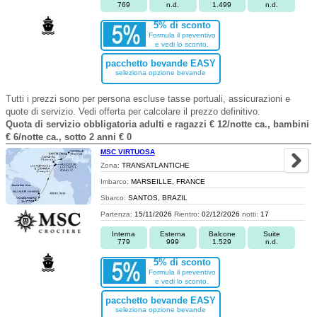
769
n.d.
1.499
n.d.
5% di sconto
Formula il preventivo
e vedi lo sconto.
pacchetto bevande EASY
seleziona opzione bevande
Tutti i prezzi sono per persona escluse tasse portuali, assicurazioni e
quote di servizio. Vedi offerta per calcolare il prezzo definitivo.
Quota di servizio obbligatoria adulti e ragazzi € 12/notte ca., bambini
€ 6/notte ca., sotto 2 anni € 0
MSC VIRTUOSA
Zona:
TRANSATLANTICHE
Imbarco:
MARSEILLE, FRANCE
Sbarco:
SANTOS, BRAZIL
Partenza:
15/11/2026
Rientro:
02/12/2026
notti:
17
Interna
Esterna
Balcone
Suite
779
999
1.529
n.d.
5% di sconto
Formula il preventivo
e vedi lo sconto.
pacchetto bevande EASY
seleziona opzione bevande