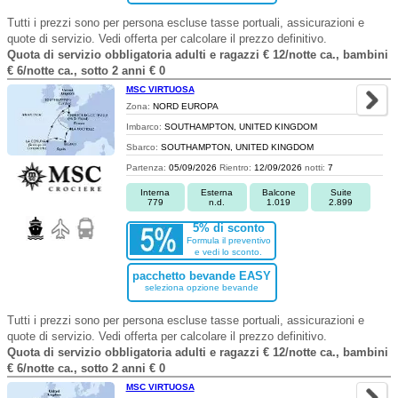
Tutti i prezzi sono per persona escluse tasse portuali, assicurazioni e
quote di servizio. Vedi offerta per calcolare il prezzo definitivo.
Quota di servizio obbligatoria adulti e ragazzi € 12/notte ca., bambini
€ 6/notte ca., sotto 2 anni € 0
MSC VIRTUOSA
Zona:
NORD EUROPA
Imbarco:
SOUTHAMPTON, UNITED KINGDOM
Sbarco:
SOUTHAMPTON, UNITED KINGDOM
Partenza:
05/09/2026
Rientro:
12/09/2026
notti:
7
Interna
Esterna
Balcone
Suite
779
n.d.
1.019
2.899
5% di sconto
Formula il preventivo
e vedi lo sconto.
pacchetto bevande EASY
seleziona opzione bevande
Tutti i prezzi sono per persona escluse tasse portuali, assicurazioni e
quote di servizio. Vedi offerta per calcolare il prezzo definitivo.
Quota di servizio obbligatoria adulti e ragazzi € 12/notte ca., bambini
€ 6/notte ca., sotto 2 anni € 0
MSC VIRTUOSA