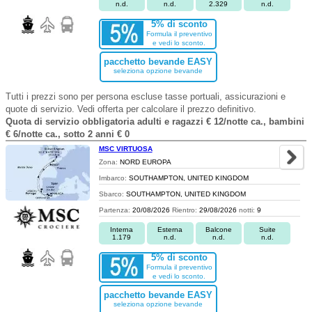
n.d.
n.d.
2.329
n.d.
5% di sconto
Formula il preventivo
e vedi lo sconto.
pacchetto bevande EASY
seleziona opzione bevande
Tutti i prezzi sono per persona escluse tasse portuali, assicurazioni e
quote di servizio. Vedi offerta per calcolare il prezzo definitivo.
Quota di servizio obbligatoria adulti e ragazzi € 12/notte ca., bambini
€ 6/notte ca., sotto 2 anni € 0
MSC VIRTUOSA
Zona:
NORD EUROPA
Imbarco:
SOUTHAMPTON, UNITED KINGDOM
Sbarco:
SOUTHAMPTON, UNITED KINGDOM
Partenza:
20/08/2026
Rientro:
29/08/2026
notti:
9
Interna
Esterna
Balcone
Suite
1.179
n.d.
n.d.
n.d.
5% di sconto
Formula il preventivo
e vedi lo sconto.
pacchetto bevande EASY
seleziona opzione bevande