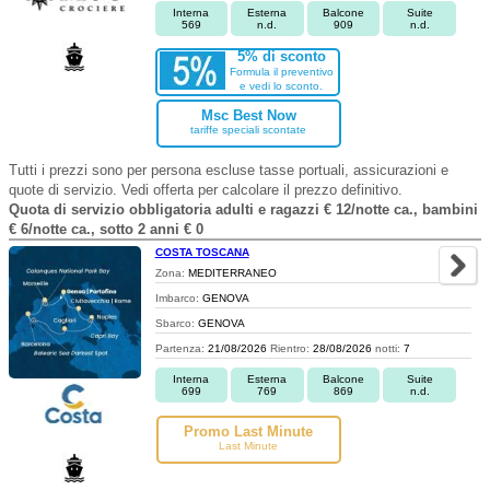
Interna
Esterna
Balcone
Suite
569
n.d.
909
n.d.
5% di sconto
Formula il preventivo
e vedi lo sconto.
Msc Best Now
tariffe speciali scontate
Tutti i prezzi sono per persona escluse tasse portuali, assicurazioni e
quote di servizio. Vedi offerta per calcolare il prezzo definitivo.
Quota di servizio obbligatoria adulti e ragazzi € 12/notte ca., bambini
€ 6/notte ca., sotto 2 anni € 0
COSTA TOSCANA
Zona:
MEDITERRANEO
Imbarco:
GENOVA
Sbarco:
GENOVA
Partenza:
21/08/2026
Rientro:
28/08/2026
notti:
7
Interna
Esterna
Balcone
Suite
699
769
869
n.d.
Promo Last Minute
Last Minute