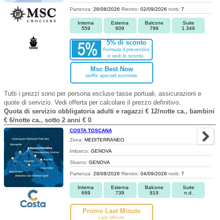
Partenza:
26/08/2026
Rientro:
02/09/2026
notti:
7
Interna
Esterna
Balcone
Suite
559
609
799
1.349
5% di sconto
Formula il preventivo
e vedi lo sconto.
Msc Best Now
tariffe speciali scontate
Tutti i prezzi sono per persona escluse tasse portuali, assicurazioni e
quote di servizio. Vedi offerta per calcolare il prezzo definitivo.
Quota di servizio obbligatoria adulti e ragazzi € 12/notte ca., bambini
€ 6/notte ca., sotto 2 anni € 0
COSTA TOSCANA
Zona:
MEDITERRANEO
Imbarco:
GENOVA
Sbarco:
GENOVA
Partenza:
28/08/2026
Rientro:
04/09/2026
notti:
7
Interna
Esterna
Balcone
Suite
669
739
819
n.d.
Promo Last Minute
Last Minute