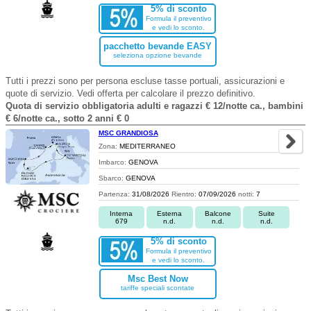
5% di sconto
Formula il preventivo
e vedi lo sconto.
pacchetto bevande EASY
seleziona opzione bevande
Tutti i prezzi sono per persona escluse tasse portuali, assicurazioni e
quote di servizio. Vedi offerta per calcolare il prezzo definitivo.
Quota di servizio obbligatoria adulti e ragazzi € 12/notte ca., bambini
€ 6/notte ca., sotto 2 anni € 0
MSC GRANDIOSA
Zona:
MEDITERRANEO
Imbarco:
GENOVA
Sbarco:
GENOVA
Partenza:
31/08/2026
Rientro:
07/09/2026
notti:
7
Interna
Esterna
Balcone
Suite
679
n.d.
n.d.
n.d.
5% di sconto
Formula il preventivo
e vedi lo sconto.
Msc Best Now
tariffe speciali scontate