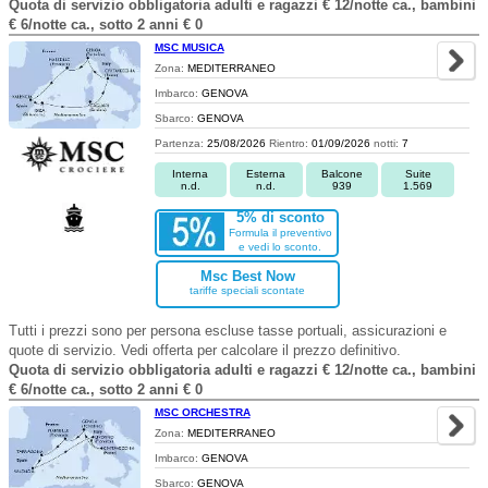
Quota di servizio obbligatoria adulti e ragazzi € 12/notte ca., bambini
€ 6/notte ca., sotto 2 anni € 0
MSC MUSICA
Zona:
MEDITERRANEO
Imbarco:
GENOVA
Sbarco:
GENOVA
Partenza:
25/08/2026
Rientro:
01/09/2026
notti:
7
Interna
Esterna
Balcone
Suite
n.d.
n.d.
939
1.569
5% di sconto
Formula il preventivo
e vedi lo sconto.
Msc Best Now
tariffe speciali scontate
Tutti i prezzi sono per persona escluse tasse portuali, assicurazioni e
quote di servizio. Vedi offerta per calcolare il prezzo definitivo.
Quota di servizio obbligatoria adulti e ragazzi € 12/notte ca., bambini
€ 6/notte ca., sotto 2 anni € 0
MSC ORCHESTRA
Zona:
MEDITERRANEO
Imbarco:
GENOVA
Sbarco:
GENOVA