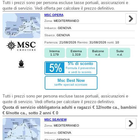
Tutti i prezzi sono per persona escluse tasse portuali, assicurazioni e
quote di servizio. Vedi offerta per calcolare il prezzo definitivo.
MSC OPERA
Zona:
MEDITERRANEO
Imbarco:
GENOVA
Sbarco:
GENOVA
Partenza:
21/08/2026
Rientro:
31/08/2026
notti:
10
Interna
Esterna
Balcone
Suite
1.179
1.319
n.d.
n.d.
5% di sconto
Formula il preventivo
e vedi lo sconto.
Msc Best Now
tariffe speciali scontate
Tutti i prezzi sono per persona escluse tasse portuali, assicurazioni e
quote di servizio. Vedi offerta per calcolare il prezzo definitivo.
Quota di servizio obbligatoria adulti e ragazzi € 12/notte ca., bambini
€ 6/notte ca., sotto 2 anni € 0
MSC SEAVIEW
Zona:
MEDITERRANEO
Imbarco:
GENOVA
Sbarco:
GENOVA