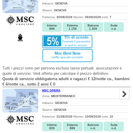
Imbarco:
GENOVA
Sbarco:
GENOVA
Partenza:
30/08/2026
Rientro:
06/09/2026
notti:
7
Interna
Esterna
Balcone
Suite
999
1.159
1.309
n.d.
5% di sconto
Formula il preventivo
e vedi lo sconto.
Msc Best Now
tariffe speciali scontate
Tutti i prezzi sono per persona escluse tasse portuali, assicurazioni e
quote di servizio. Vedi offerta per calcolare il prezzo definitivo.
Quota di servizio obbligatoria adulti e ragazzi € 12/notte ca., bambini
€ 6/notte ca., sotto 2 anni € 0
MSC OPERA
Zona:
MEDITERRANEO
Imbarco:
GENOVA
Sbarco:
GENOVA
Partenza:
31/08/2026
Rientro:
10/09/2026
notti:
10
Interna
Esterna
Balcone
Suite
829
889
n.d.
n.d.