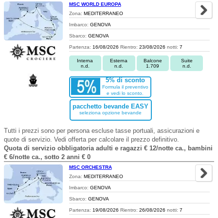
MSC WORLD EUROPA
Zona:
MEDITERRANEO
Imbarco:
GENOVA
Sbarco:
GENOVA
Partenza:
16/08/2026
Rientro:
23/08/2026
notti:
7
Interna
Esterna
Balcone
Suite
n.d.
n.d.
1.709
n.d.
5% di sconto
Formula il preventivo
e vedi lo sconto.
pacchetto bevande EASY
seleziona opzione bevande
Tutti i prezzi sono per persona escluse tasse portuali, assicurazioni e
quote di servizio. Vedi offerta per calcolare il prezzo definitivo.
Quota di servizio obbligatoria adulti e ragazzi € 12/notte ca., bambini
€ 6/notte ca., sotto 2 anni € 0
MSC ORCHESTRA
Zona:
MEDITERRANEO
Imbarco:
GENOVA
Sbarco:
GENOVA
Partenza:
19/08/2026
Rientro:
26/08/2026
notti:
7