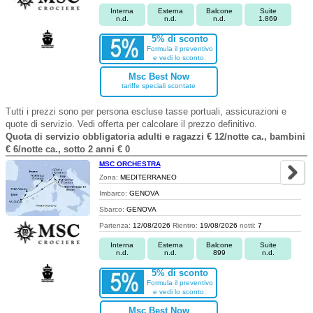
Interna
Esterna
Balcone
Suite
n.d.
n.d.
n.d.
1.869
5% di sconto
Formula il preventivo
e vedi lo sconto.
Msc Best Now
tariffe speciali scontate
Tutti i prezzi sono per persona escluse tasse portuali, assicurazioni e
quote di servizio. Vedi offerta per calcolare il prezzo definitivo.
Quota di servizio obbligatoria adulti e ragazzi € 12/notte ca., bambini
€ 6/notte ca., sotto 2 anni € 0
MSC ORCHESTRA
Zona:
MEDITERRANEO
Imbarco:
GENOVA
Sbarco:
GENOVA
Partenza:
12/08/2026
Rientro:
19/08/2026
notti:
7
Interna
Esterna
Balcone
Suite
n.d.
n.d.
899
n.d.
5% di sconto
Formula il preventivo
e vedi lo sconto.
Msc Best Now