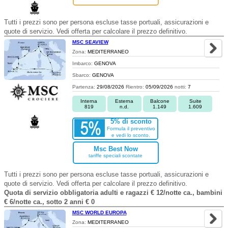
Tutti i prezzi sono per persona escluse tasse portuali, assicurazioni e
quote di servizio. Vedi offerta per calcolare il prezzo definitivo.
MSC SEAVIEW
Zona:
MEDITERRANEO
Imbarco:
GENOVA
Sbarco:
GENOVA
Partenza:
29/08/2026
Rientro:
05/09/2026
notti:
7
Interna
Esterna
Balcone
Suite
819
n.d.
1.149
1.609
5% di sconto
Formula il preventivo
e vedi lo sconto.
Msc Best Now
tariffe speciali scontate
Tutti i prezzi sono per persona escluse tasse portuali, assicurazioni e
quote di servizio. Vedi offerta per calcolare il prezzo definitivo.
Quota di servizio obbligatoria adulti e ragazzi € 12/notte ca., bambini
€ 6/notte ca., sotto 2 anni € 0
MSC WORLD EUROPA
Zona:
MEDITERRANEO