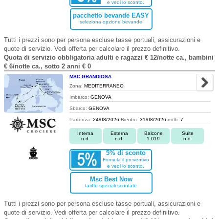
e vedi lo sconto.
pacchetto bevande EASY
seleziona opzione bevande
Tutti i prezzi sono per persona escluse tasse portuali, assicurazioni e
quote di servizio. Vedi offerta per calcolare il prezzo definitivo.
Quota di servizio obbligatoria adulti e ragazzi € 12/notte ca., bambini
€ 6/notte ca., sotto 2 anni € 0
MSC GRANDIOSA
Zona:
MEDITERRANEO
Imbarco:
GENOVA
Sbarco:
GENOVA
Partenza:
24/08/2026
Rientro:
31/08/2026
notti:
7
Interna
Esterna
Balcone
Suite
n.d.
n.d.
1.019
n.d.
5% di sconto
Formula il preventivo
e vedi lo sconto.
Msc Best Now
tariffe speciali scontate
Tutti i prezzi sono per persona escluse tasse portuali, assicurazioni e
quote di servizio. Vedi offerta per calcolare il prezzo definitivo.