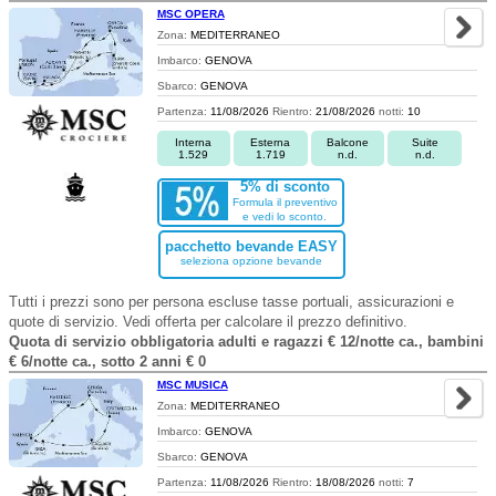
MSC OPERA
Zona:
MEDITERRANEO
Imbarco:
GENOVA
Sbarco:
GENOVA
Partenza:
11/08/2026
Rientro:
21/08/2026
notti:
10
Interna
Esterna
Balcone
Suite
1.529
1.719
n.d.
n.d.
5% di sconto
Formula il preventivo
e vedi lo sconto.
pacchetto bevande EASY
seleziona opzione bevande
Tutti i prezzi sono per persona escluse tasse portuali, assicurazioni e
quote di servizio. Vedi offerta per calcolare il prezzo definitivo.
Quota di servizio obbligatoria adulti e ragazzi € 12/notte ca., bambini
€ 6/notte ca., sotto 2 anni € 0
MSC MUSICA
Zona:
MEDITERRANEO
Imbarco:
GENOVA
Sbarco:
GENOVA
Partenza:
11/08/2026
Rientro:
18/08/2026
notti:
7