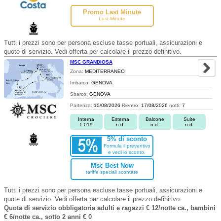
Promo Last Minute
Last Minute
Tutti i prezzi sono per persona escluse tasse portuali, assicurazioni e
quote di servizio. Vedi offerta per calcolare il prezzo definitivo.
MSC GRANDIOSA
Zona:
MEDITERRANEO
Imbarco:
GENOVA
Sbarco:
GENOVA
Partenza:
10/08/2026
Rientro:
17/08/2026
notti:
7
Interna
Esterna
Balcone
Suite
1.019
n.d.
n.d.
n.d.
5% di sconto
Formula il preventivo
e vedi lo sconto.
Msc Best Now
tariffe speciali scontate
Tutti i prezzi sono per persona escluse tasse portuali, assicurazioni e
quote di servizio. Vedi offerta per calcolare il prezzo definitivo.
Quota di servizio obbligatoria adulti e ragazzi € 12/notte ca., bambini
€ 6/notte ca., sotto 2 anni € 0