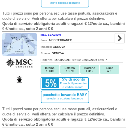
tariffe speciali scontate
Tutti i prezzi sono per persona escluse tasse portuali, assicurazioni e
quote di servizio. Vedi offerta per calcolare il prezzo definitivo.
Quota di servizio obbligatoria adulti e ragazzi € 12/notte ca., bambini
€ 6/notte ca., sotto 2 anni € 0
MSC SEAVIEW
Zona:
MEDITERRANEO
Imbarco:
GENOVA
Sbarco:
GENOVA
Partenza:
15/08/2026
Rientro:
22/08/2026
notti:
7
Interna
Esterna
Balcone
Suite
1.139
1.279
1.319
n.d.
5% di sconto
Formula il preventivo
e vedi lo sconto.
pacchetto bevande EASY
seleziona opzione bevande
Tutti i prezzi sono per persona escluse tasse portuali, assicurazioni e
quote di servizio. Vedi offerta per calcolare il prezzo definitivo.
Quota di servizio obbligatoria adulti e ragazzi € 12/notte ca., bambini
€ 6/notte ca., sotto 2 anni € 0