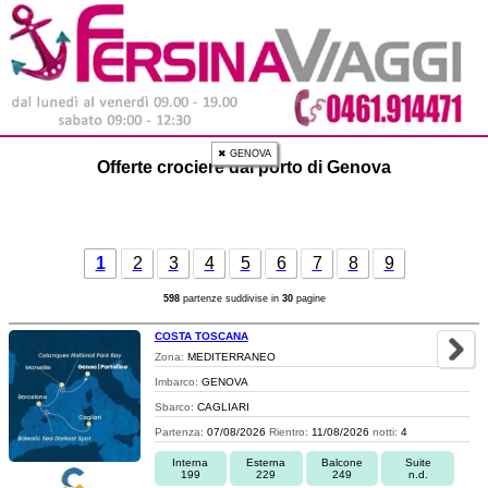
✖ GENOVA
Offerte crociere dal porto di Genova
1
2
3
4
5
6
7
8
9
598
partenze suddivise in
30
pagine
COSTA TOSCANA
Zona:
MEDITERRANEO
Imbarco:
GENOVA
Sbarco:
CAGLIARI
Partenza:
07/08/2026
Rientro:
11/08/2026
notti:
4
Interna
Esterna
Balcone
Suite
199
229
249
n.d.