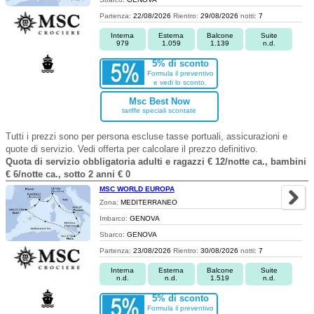
Partenza:
22/08/2026
Rientro:
29/08/2026
notti:
7
Interna
Esterna
Balcone
Suite
979
1.059
1.139
n.d.
5% di sconto
Formula il preventivo
e vedi lo sconto.
Msc Best Now
tariffe speciali scontate
Tutti i prezzi sono per persona escluse tasse portuali, assicurazioni e
quote di servizio. Vedi offerta per calcolare il prezzo definitivo.
Quota di servizio obbligatoria adulti e ragazzi € 12/notte ca., bambini
€ 6/notte ca., sotto 2 anni € 0
MSC WORLD EUROPA
Zona:
MEDITERRANEO
Imbarco:
GENOVA
Sbarco:
GENOVA
Partenza:
23/08/2026
Rientro:
30/08/2026
notti:
7
Interna
Esterna
Balcone
Suite
n.d.
n.d.
1.519
n.d.
5% di sconto
Formula il preventivo