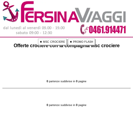
✖ MSC CROCIERE
✖ PROMO FLASH
Offerte crociere con la compagnia Msc crociere
0
partenze suddivise in
0
pagine
0
partenze suddivise in
0
pagine