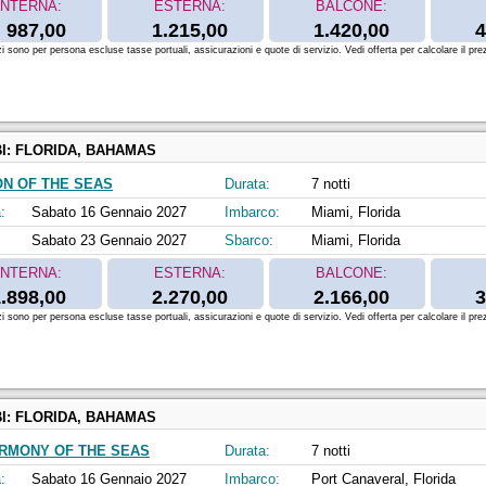
INTERNA:
ESTERNA:
BALCONE:
987,00
1.215,00
1.420,00
4
zi sono per persona escluse tasse portuali, assicurazioni e quote di servizio. Vedi offerta per calcolare il prez
I:
FLORIDA, BAHAMAS
ON OF THE SEAS
Durata:
7 notti
:
Sabato 16 Gennaio 2027
Imbarco:
Miami, Florida
Sabato 23 Gennaio 2027
Sbarco:
Miami, Florida
INTERNA:
ESTERNA:
BALCONE:
.898,00
2.270,00
2.166,00
3
zi sono per persona escluse tasse portuali, assicurazioni e quote di servizio. Vedi offerta per calcolare il prez
I:
FLORIDA, BAHAMAS
RMONY OF THE SEAS
Durata:
7 notti
:
Sabato 16 Gennaio 2027
Imbarco:
Port Canaveral, Florida