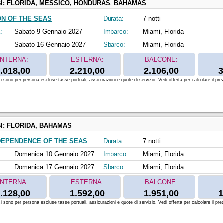
I:
FLORIDA, MESSICO, HONDURAS, BAHAMAS
ON OF THE SEAS
Durata:
7 notti
:
Sabato 9 Gennaio 2027
Imbarco:
Miami, Florida
Sabato 16 Gennaio 2027
Sbarco:
Miami, Florida
INTERNA:
ESTERNA:
BALCONE:
.018,00
2.210,00
2.106,00
3
zi sono per persona escluse tasse portuali, assicurazioni e quote di servizio. Vedi offerta per calcolare il prez
I:
FLORIDA, BAHAMAS
DEPENDENCE OF THE SEAS
Durata:
7 notti
:
Domenica 10 Gennaio 2027
Imbarco:
Miami, Florida
Domenica 17 Gennaio 2027
Sbarco:
Miami, Florida
INTERNA:
ESTERNA:
BALCONE:
.128,00
1.592,00
1.951,00
1
zi sono per persona escluse tasse portuali, assicurazioni e quote di servizio. Vedi offerta per calcolare il prez