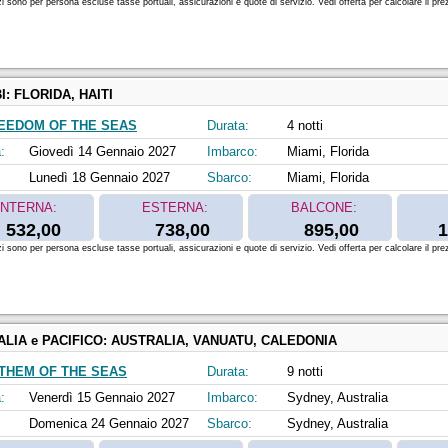
zi sono per persona escluse tasse portuali, assicurazioni e quote di servizio. Vedi offerta per calcolare il prez
I:
FLORIDA, HAITI
EEDOM OF THE SEAS
Durata:
4 notti
:
Giovedì 14 Gennaio 2027
Imbarco:
Miami, Florida
Lunedì 18 Gennaio 2027
Sbarco:
Miami, Florida
INTERNA:
ESTERNA:
BALCONE:
532,00
738,00
895,00
1
zi sono per persona escluse tasse portuali, assicurazioni e quote di servizio. Vedi offerta per calcolare il prez
LIA e PACIFICO:
AUSTRALIA, VANUATU, CALEDONIA
THEM OF THE SEAS
Durata:
9 notti
:
Venerdì 15 Gennaio 2027
Imbarco:
Sydney, Australia
Domenica 24 Gennaio 2027
Sbarco:
Sydney, Australia