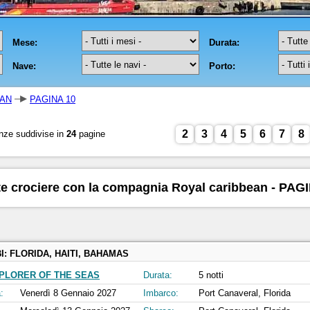
EAN
PAGINA 10
2
3
4
5
6
7
8
nze suddivise in
24
pagine
te crociere con la compagnia Royal caribbean - PAG
I:
FLORIDA, HAITI, BAHAMAS
PLORER OF THE SEAS
Durata:
5 notti
:
Venerdì 8 Gennaio 2027
Imbarco:
Port Canaveral, Florida