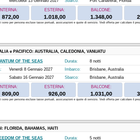
Mercoledì 13 Gennaio 2027
Sbarco:
Port Canaveral, Florida
INTERNA:
ESTERNA:
BALCONE:
872,00
1.018,00
1.348,00
2
zi sono per persona escluse tasse portuali, assicurazioni e quote di servizio. Vedi offerta per calcolare il prez
LIA e PACIFICO:
AUSTRALIA, CALEDONIA, VANUATU
ANTUM OF THE SEAS
Durata:
8 notti
:
Venerdì 8 Gennaio 2027
Imbarco:
Brisbane, Australia
Sabato 16 Gennaio 2027
Sbarco:
Brisbane, Australia
INTERNA:
ESTERNA:
BALCONE:
809,00
926,00
1.031,00
3
zi sono per persona escluse tasse portuali, assicurazioni e quote di servizio. Vedi offerta per calcolare il prez
I:
FLORIDA, BAHAMAS, HAITI
EEDOM OF THE SEAS
Durata:
5 notti