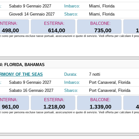
:
Sabato 9 Gennaio 2027
Imbarco:
Miami, Florida
Giovedì 14 Gennaio 2027
Sbarco:
Miami, Florida
INTERNA:
ESTERNA:
BALCONE:
498,00
614,00
735,00
1
zi sono per persona escluse tasse portuali, assicurazioni e quote di servizio. Vedi offerta per calcolare il prez
I:
FLORIDA, BAHAMAS
RMONY OF THE SEAS
Durata:
7 notti
:
Sabato 9 Gennaio 2027
Imbarco:
Port Canaveral, Florida
Sabato 16 Gennaio 2027
Sbarco:
Port Canaveral, Florida
INTERNA:
ESTERNA:
BALCONE:
961,00
1.218,00
1.339,00
4
zi sono per persona escluse tasse portuali, assicurazioni e quote di servizio. Vedi offerta per calcolare il prez