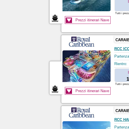
Tutti i prez
Prezzi itinerari Nave
CARAIB
RCC IC
Partenza
Rientro:
1
Tutti i prez
Prezzi itinerari Nave
CARAIB
RCC HA
Partenza