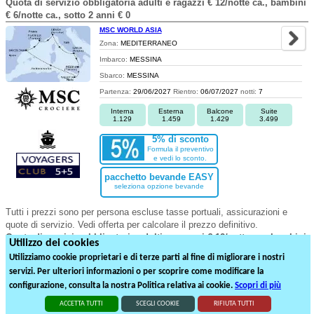
Quota di servizio obbligatoria adulti e ragazzi € 12/notte ca., bambini
€ 6/notte ca., sotto 2 anni € 0
MSC WORLD ASIA
Zona:
MEDITERRANEO
Imbarco:
MESSINA
Sbarco:
MESSINA
Partenza:
29/06/2027
Rientro:
06/07/2027
notti:
7
Interna
Esterna
Balcone
Suite
1.129
1.459
1.429
3.499
5% di sconto
Formula il preventivo
e vedi lo sconto.
pacchetto bevande EASY
seleziona opzione bevande
Tutti i prezzi sono per persona escluse tasse portuali, assicurazioni e
quote di servizio. Vedi offerta per calcolare il prezzo definitivo.
Quota di servizio obbligatoria adulti e ragazzi € 12/notte ca., bambini
Utilizzo dei cookies
€ 6/notte ca., sotto 2 anni € 0
Utilizziamo cookie proprietari e di terze parti al fine di migliorare i nostri
servizi. Per ulteriori informazioni o per scoprire come modificare la
1
2
3
4
5
6
configurazione, consulta la nostra Politica relativa ai cookie.
Scopri di più
109
partenze suddivise in
6
pagine
ACCETTA TUTTI
SCEGLI COOKIE
RIFIUTA TUTTI