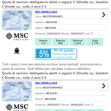
Quota di servizio obbligatoria adulti e ragazzi € 12/notte ca., bambini
€ 6/notte ca., sotto 2 anni € 0
MSC WORLD ASIA
Zona:
MEDITERRANEO
Imbarco:
MESSINA
Sbarco:
MESSINA
Partenza:
23/03/2027
Rientro:
30/03/2027
notti:
7
Interna
Esterna
Balcone
Suite
719
889
1.019
1.779
5% di sconto
Formula il preventivo
e vedi lo sconto.
Tutti i prezzi sono per persona escluse tasse portuali, assicurazioni e
quote di servizio. Vedi offerta per calcolare il prezzo definitivo.
Quota di servizio obbligatoria adulti e ragazzi € 12/notte ca., bambini
€ 6/notte ca., sotto 2 anni € 0
MSC WORLD ASIA
Zona:
MEDITERRANEO
Imbarco:
MESSINA
Sbarco:
MESSINA
Partenza:
30/03/2027
Rientro:
06/04/2027
notti:
7