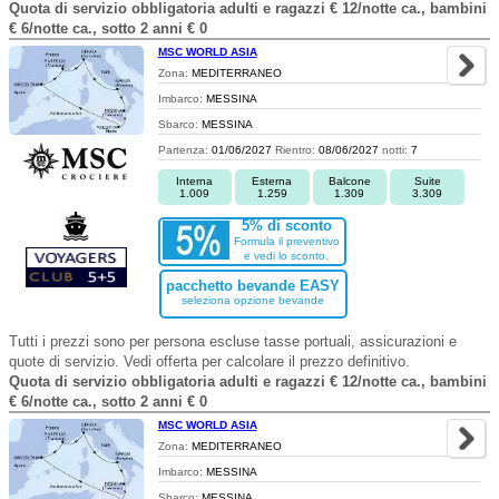
Quota di servizio obbligatoria adulti e ragazzi € 12/notte ca., bambini
€ 6/notte ca., sotto 2 anni € 0
MSC WORLD ASIA
Zona:
MEDITERRANEO
Imbarco:
MESSINA
Sbarco:
MESSINA
Partenza:
01/06/2027
Rientro:
08/06/2027
notti:
7
Interna
Esterna
Balcone
Suite
1.009
1.259
1.309
3.309
5% di sconto
Formula il preventivo
e vedi lo sconto.
pacchetto bevande EASY
seleziona opzione bevande
Tutti i prezzi sono per persona escluse tasse portuali, assicurazioni e
quote di servizio. Vedi offerta per calcolare il prezzo definitivo.
Quota di servizio obbligatoria adulti e ragazzi € 12/notte ca., bambini
€ 6/notte ca., sotto 2 anni € 0
MSC WORLD ASIA
Zona:
MEDITERRANEO
Imbarco:
MESSINA
Sbarco:
MESSINA