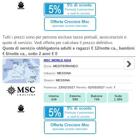
5% di sconto
Formula il preventivo
e vedi lo sconto.
Offerta Crociere Msc
speciale sconto riservato
Tutti i prezzi sono per persona escluse tasse portuali, assicurazioni e
quote di servizio. Vedi offerta per calcolare il prezzo definitivo.
Quota di servizio obbligatoria adulti e ragazzi € 12/notte ca., bambini
€ 6/notte ca., sotto 2 anni € 0
MSC WORLD ASIA
Zona:
MEDITERRANEO
Imbarco:
MESSINA
Sbarco:
MESSINA
Partenza:
23/02/2027
Rientro:
02/03/2027
notti:
7
Interna
Esterna
Balcone
Suite
439
599
749
1.389
5% di sconto
Formula il preventivo
e vedi lo sconto.
Offerta Crociere Msc
speciale sconto riservato