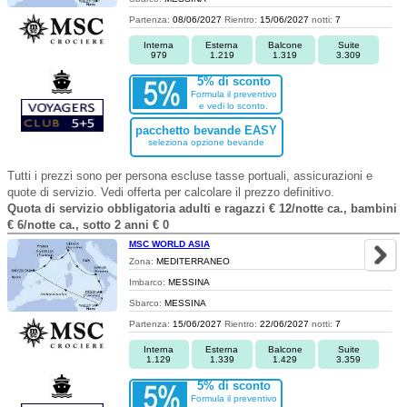
Partenza:
08/06/2027
Rientro:
15/06/2027
notti:
7
Interna
Esterna
Balcone
Suite
979
1.219
1.319
3.309
5% di sconto
Formula il preventivo
e vedi lo sconto.
pacchetto bevande EASY
seleziona opzione bevande
Tutti i prezzi sono per persona escluse tasse portuali, assicurazioni e
quote di servizio. Vedi offerta per calcolare il prezzo definitivo.
Quota di servizio obbligatoria adulti e ragazzi € 12/notte ca., bambini
€ 6/notte ca., sotto 2 anni € 0
MSC WORLD ASIA
Zona:
MEDITERRANEO
Imbarco:
MESSINA
Sbarco:
MESSINA
Partenza:
15/06/2027
Rientro:
22/06/2027
notti:
7
Interna
Esterna
Balcone
Suite
1.129
1.339
1.429
3.359
5% di sconto
Formula il preventivo