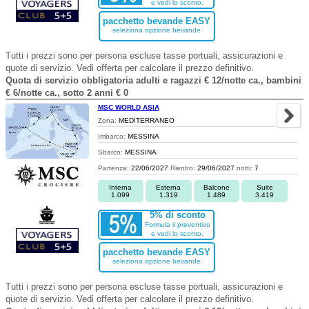
e vedi lo sconto.
pacchetto bevande EASY
seleziona opzione bevande
Tutti i prezzi sono per persona escluse tasse portuali, assicurazioni e
quote di servizio. Vedi offerta per calcolare il prezzo definitivo.
Quota di servizio obbligatoria adulti e ragazzi € 12/notte ca., bambini
€ 6/notte ca., sotto 2 anni € 0
MSC WORLD ASIA
Zona:
MEDITERRANEO
Imbarco:
MESSINA
Sbarco:
MESSINA
Partenza:
22/06/2027
Rientro:
29/06/2027
notti:
7
Interna
Esterna
Balcone
Suite
1.099
1.319
1.489
3.419
5% di sconto
Formula il preventivo
e vedi lo sconto.
pacchetto bevande EASY
seleziona opzione bevande
Tutti i prezzi sono per persona escluse tasse portuali, assicurazioni e
quote di servizio. Vedi offerta per calcolare il prezzo definitivo.