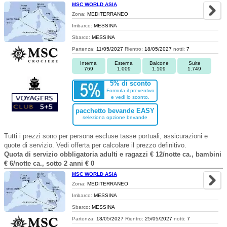
MSC WORLD ASIA
Zona:
MEDITERRANEO
Imbarco:
MESSINA
Sbarco:
MESSINA
Partenza:
11/05/2027
Rientro:
18/05/2027
notti:
7
Interna
Esterna
Balcone
Suite
769
1.009
1.109
1.749
5% di sconto
Formula il preventivo
e vedi lo sconto.
pacchetto bevande EASY
seleziona opzione bevande
Tutti i prezzi sono per persona escluse tasse portuali, assicurazioni e
quote di servizio. Vedi offerta per calcolare il prezzo definitivo.
Quota di servizio obbligatoria adulti e ragazzi € 12/notte ca., bambini
€ 6/notte ca., sotto 2 anni € 0
MSC WORLD ASIA
Zona:
MEDITERRANEO
Imbarco:
MESSINA
Sbarco:
MESSINA
Partenza:
18/05/2027
Rientro:
25/05/2027
notti:
7