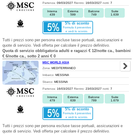
Partenza:
09/03/2027
Rientro:
16/03/2027
notti:
7
Interna
Esterna
Balcone
Suite
439
599
749
1.639
5% di sconto
Formula il preventivo
e vedi lo sconto.
Tutti i prezzi sono per persona escluse tasse portuali, assicurazioni e
quote di servizio. Vedi offerta per calcolare il prezzo definitivo.
Quota di servizio obbligatoria adulti e ragazzi € 12/notte ca., bambini
€ 6/notte ca., sotto 2 anni € 0
MSC WORLD ASIA
Zona:
MEDITERRANEO
Imbarco:
MESSINA
Sbarco:
MESSINA
Partenza:
16/03/2027
Rientro:
23/03/2027
notti:
7
Interna
Esterna
Balcone
Suite
479
639
789
1.679
5% di sconto
Formula il preventivo
e vedi lo sconto.
Tutti i prezzi sono per persona escluse tasse portuali, assicurazioni e
quote di servizio. Vedi offerta per calcolare il prezzo definitivo.