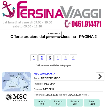
✖ MESSINA
Offerte crociere dal porto di Messina - PAGINA 2
1
2
3
4
5
6
109
partenze suddivise in
6
pagine
MSC WORLD ASIA
Zona:
MEDITERRANEO
Imbarco:
MESSINA
Sbarco:
MESSINA
Partenza:
16/02/2027
Rientro:
23/02/2027
notti:
7
Interna
Esterna
Balcone
Suite
399
559
709
1.449