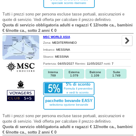
speciale sconto riservato
Tutti i prezzi sono per persona escluse tasse portuali, assicurazioni e
quote di servizio. Vedi offerta per calcolare il prezzo definitivo.
Quota di servizio obbligatoria adulti e ragazzi € 12/notte ca., bambini
€ 6/notte ca., sotto 2 anni € 0
MSC WORLD ASIA
Zona:
MEDITERRANEO
Imbarco:
MESSINA
Sbarco:
MESSINA
Partenza:
04/05/2027
Rientro:
11/05/2027
notti:
7
Interna
Esterna
Balcone
Suite
769
1.079
1.109
1.749
5% di sconto
Formula il preventivo
e vedi lo sconto.
pacchetto bevande EASY
seleziona opzione bevande
Tutti i prezzi sono per persona escluse tasse portuali, assicurazioni e
quote di servizio. Vedi offerta per calcolare il prezzo definitivo.
Quota di servizio obbligatoria adulti e ragazzi € 12/notte ca., bambini
€ 6/notte ca., sotto 2 anni € 0