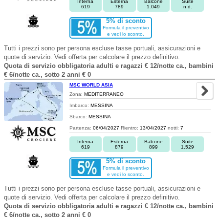
Interna
Esterna
Balcone
Suite
619
789
1.049
n.d.
5% di sconto
Formula il preventivo
e vedi lo sconto.
Tutti i prezzi sono per persona escluse tasse portuali, assicurazioni e
quote di servizio. Vedi offerta per calcolare il prezzo definitivo.
Quota di servizio obbligatoria adulti e ragazzi € 12/notte ca., bambini
€ 6/notte ca., sotto 2 anni € 0
MSC WORLD ASIA
Zona:
MEDITERRANEO
Imbarco:
MESSINA
Sbarco:
MESSINA
Partenza:
06/04/2027
Rientro:
13/04/2027
notti:
7
Interna
Esterna
Balcone
Suite
619
879
899
1.529
5% di sconto
Formula il preventivo
e vedi lo sconto.
Tutti i prezzi sono per persona escluse tasse portuali, assicurazioni e
quote di servizio. Vedi offerta per calcolare il prezzo definitivo.
Quota di servizio obbligatoria adulti e ragazzi € 12/notte ca., bambini
€ 6/notte ca., sotto 2 anni € 0