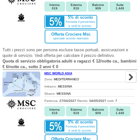
Interna
Esterna
Balcone
Suite
619
819
909
1.449
5% di sconto
Formula il preventivo
e vedi lo sconto.
Offerta Crociere Msc
speciale sconto riservato
Tutti i prezzi sono per persona escluse tasse portuali, assicurazioni e
quote di servizio. Vedi offerta per calcolare il prezzo definitivo.
Quota di servizio obbligatoria adulti e ragazzi € 12/notte ca., bambini
€ 6/notte ca., sotto 2 anni € 0
MSC WORLD ASIA
Zona:
MEDITERRANEO
Imbarco:
MESSINA
Sbarco:
MESSINA
Partenza:
27/04/2027
Rientro:
04/05/2027
notti:
7
Interna
Esterna
Balcone
Suite
619
819
909
1.449
5% di sconto
Formula il preventivo
e vedi lo sconto.
Offerta Crociere Msc