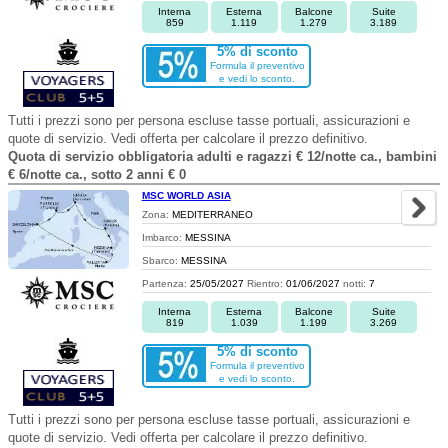
Interna
Esterna
Balcone
Suite
859
1.119
1.279
3.189
5% di sconto
Formula il preventivo
e vedi lo sconto.
Tutti i prezzi sono per persona escluse tasse portuali, assicurazioni e
quote di servizio. Vedi offerta per calcolare il prezzo definitivo.
Quota di servizio obbligatoria adulti e ragazzi € 12/notte ca., bambini
€ 6/notte ca., sotto 2 anni € 0
MSC WORLD ASIA
Zona:
MEDITERRANEO
Imbarco:
MESSINA
Sbarco:
MESSINA
Partenza:
25/05/2027
Rientro:
01/06/2027
notti:
7
Interna
Esterna
Balcone
Suite
819
1.039
1.199
3.269
5% di sconto
Formula il preventivo
e vedi lo sconto.
Tutti i prezzi sono per persona escluse tasse portuali, assicurazioni e
quote di servizio. Vedi offerta per calcolare il prezzo definitivo.