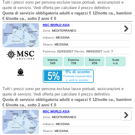
Tutti i prezzi sono per persona escluse tasse portuali, assicurazioni e
quote di servizio. Vedi offerta per calcolare il prezzo definitivo.
Quota di servizio obbligatoria adulti e ragazzi € 12/notte ca., bambini
€ 6/notte ca., sotto 2 anni € 0
MSC WORLD ASIA
Zona:
MEDITERRANEO
Imbarco:
MESSINA
Sbarco:
MESSINA
Partenza:
02/03/2027
Rientro:
09/03/2027
notti:
7
Interna
Esterna
Balcone
Suite
549
709
859
n.d.
5% di sconto
Formula il preventivo
e vedi lo sconto.
Tutti i prezzi sono per persona escluse tasse portuali, assicurazioni e
quote di servizio. Vedi offerta per calcolare il prezzo definitivo.
Quota di servizio obbligatoria adulti e ragazzi € 12/notte ca., bambini
€ 6/notte ca., sotto 2 anni € 0
MSC WORLD ASIA
Zona:
MEDITERRANEO
Imbarco:
MESSINA
Sbarco:
MESSINA