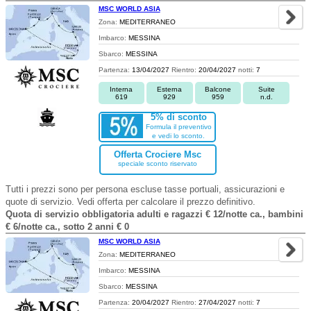
MSC WORLD ASIA
Zona:
MEDITERRANEO
Imbarco:
MESSINA
Sbarco:
MESSINA
Partenza:
13/04/2027
Rientro:
20/04/2027
notti:
7
Interna
Esterna
Balcone
Suite
619
929
959
n.d.
5% di sconto
Formula il preventivo
e vedi lo sconto.
Offerta Crociere Msc
speciale sconto riservato
Tutti i prezzi sono per persona escluse tasse portuali, assicurazioni e
quote di servizio. Vedi offerta per calcolare il prezzo definitivo.
Quota di servizio obbligatoria adulti e ragazzi € 12/notte ca., bambini
€ 6/notte ca., sotto 2 anni € 0
MSC WORLD ASIA
Zona:
MEDITERRANEO
Imbarco:
MESSINA
Sbarco:
MESSINA
Partenza:
20/04/2027
Rientro:
27/04/2027
notti:
7