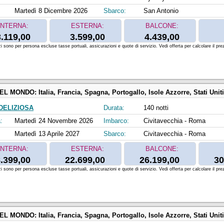
Martedì 8 Dicembre 2026
Sbarco:
San Antonio
INTERNA:
ESTERNA:
BALCONE:
3.119,00
3.599,00
4.439,00
zi sono per persona escluse tasse portuali, assicurazioni e quote di servizio. Vedi offerta per calcolare il prez
DEL MONDO:
Italia, Francia, Spagna, Portogallo, Isole Azzorre, Stati Uniti, Florida (USA), Messico, Stati Uniti, Ha
DELIZIOSA
Durata:
140 notti
:
Martedì 24 Novembre 2026
Imbarco:
Civitavecchia - Roma
Martedì 13 Aprile 2027
Sbarco:
Civitavecchia - Roma
INTERNA:
ESTERNA:
BALCONE:
.399,00
22.699,00
26.199,00
30
zi sono per persona escluse tasse portuali, assicurazioni e quote di servizio. Vedi offerta per calcolare il prez
DEL MONDO:
Italia, Francia, Spagna, Portogallo, Isole Azzorre, Stati Uniti, Florida (USA), Messico, Stati Uniti, Ha