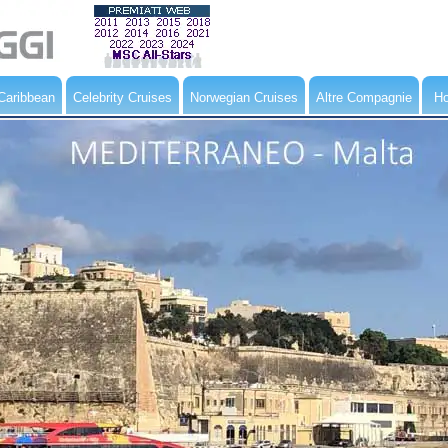
Caribbean
Celebrity Cruises
Norwegian Cruises
Altre Compagnie
Ho