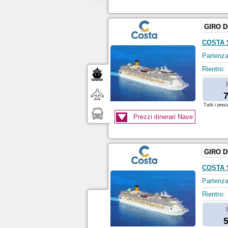
GIRO 
COSTA 
Partenza
Rientro:
7
Tutti i prez
Prezzi itinerari Nave
GIRO 
COSTA 
Partenza
Rientro:
5