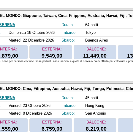
DEL MONDO:
Giappone, Taiwan, Cina, Filippine, Australia, Hawai, Fiji, Tonga, Polinesia, 
SERENA
Durata:
64 notti
:
Domenica 18 Ottobre 2026
Imbarco:
Tokyo
Martedì 22 Dicembre 2026
Sbarco:
Buenos Aires
INTERNA:
ESTERNA:
BALCONE:
.879,00
9.549,00
11.449,00
13
zi sono per persona escluse tasse portuali, assicurazioni e quote di servizio. Vedi offerta per calcolare il prez
DEL MONDO:
Cina, Filippine, Australia, Hawai, Fiji, Tonga, Polinesia, Cile
SERENA
Durata:
45 notti
:
Venerdì 23 Ottobre 2026
Imbarco:
Hong Kong
Martedì 8 Dicembre 2026
Sbarco:
San Antonio
INTERNA:
ESTERNA:
BALCONE:
.559,00
6.759,00
8.219,00