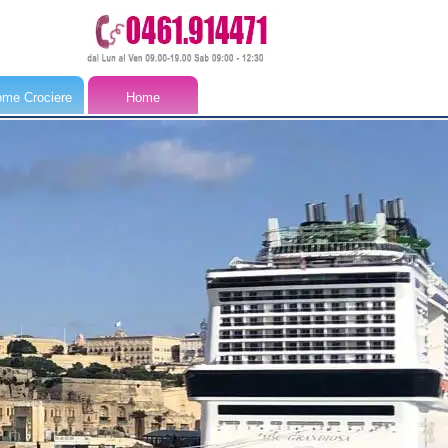
me Crociere
Home