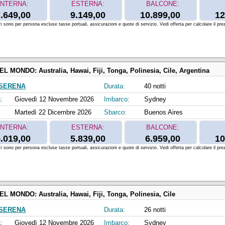
INTERNA:
ESTERNA:
BALCONE:
.649,00
9.149,00
10.899,00
12
zi sono per persona escluse tasse portuali, assicurazioni e quote di servizio. Vedi offerta per calcolare il prez
DEL MONDO:
Australia, Hawai, Fiji, Tonga, Polinesia, Cile, Argentina
SERENA
Durata:
40 notti
:
Giovedì 12 Novembre 2026
Imbarco:
Sydney
Martedì 22 Dicembre 2026
Sbarco:
Buenos Aires
INTERNA:
ESTERNA:
BALCONE:
.019,00
5.839,00
6.959,00
10
zi sono per persona escluse tasse portuali, assicurazioni e quote di servizio. Vedi offerta per calcolare il prez
DEL MONDO:
Australia, Hawai, Fiji, Tonga, Polinesia, Cile
SERENA
Durata:
26 notti
:
Giovedì 12 Novembre 2026
Imbarco:
Sydney