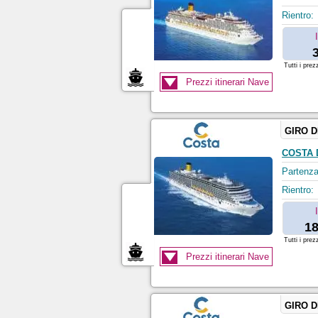
Rientro:
Tutti i prez
Prezzi itinerari Nave
GIRO 
COSTA 
Partenza
Rientro:
18
Tutti i prez
Prezzi itinerari Nave
GIRO 