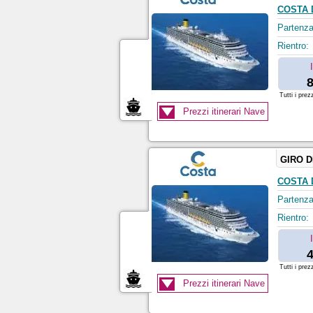
COSTA 
Partenza
Rientro:
8
Tutti i prez
Prezzi itinerari Nave
GIRO 
COSTA 
Partenza
Rientro:
4
Tutti i prez
Prezzi itinerari Nave