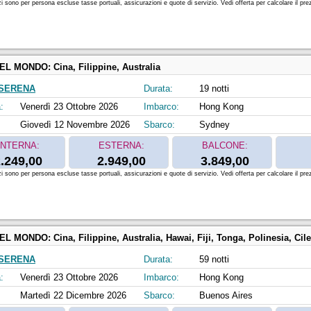
zi sono per persona escluse tasse portuali, assicurazioni e quote di servizio. Vedi offerta per calcolare il prez
DEL MONDO:
Cina, Filippine, Australia
SERENA
Durata:
19 notti
:
Venerdì 23 Ottobre 2026
Imbarco:
Hong Kong
Giovedì 12 Novembre 2026
Sbarco:
Sydney
INTERNA:
ESTERNA:
BALCONE:
.249,00
2.949,00
3.849,00
zi sono per persona escluse tasse portuali, assicurazioni e quote di servizio. Vedi offerta per calcolare il prez
DEL MONDO:
Cina, Filippine, Australia, Hawai, Fiji, Tonga, Polinesia, Cil
SERENA
Durata:
59 notti
:
Venerdì 23 Ottobre 2026
Imbarco:
Hong Kong
Martedì 22 Dicembre 2026
Sbarco:
Buenos Aires