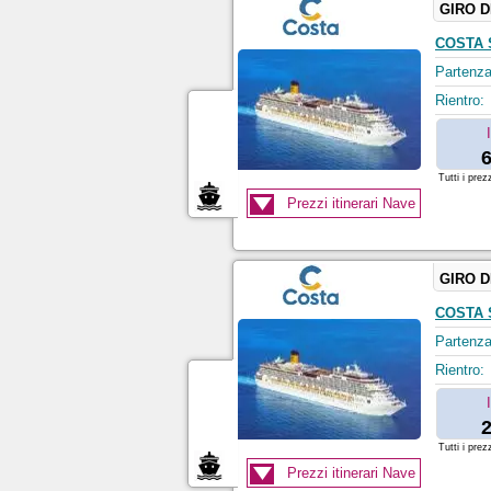
GIRO 
COSTA 
Partenza
Rientro:
6
Tutti i prez
Prezzi itinerari Nave
GIRO 
COSTA 
Partenza
Rientro:
2
Tutti i prez
Prezzi itinerari Nave