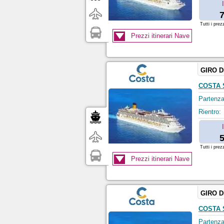
7
Tutti i prez
Prezzi itinerari Nave
GIRO 
COSTA 
Partenza
Rientro:
5
Tutti i prez
Prezzi itinerari Nave
GIRO 
COSTA 
Partenza