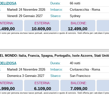
DELIZIOSA
Durata:
66 notti
:
Martedì 24 Novembre 2026
Imbarco:
Civitavecchia - Roma
Venerdì 29 Gennaio 2027
Sbarco:
Sydney
INTERNA:
ESTERNA:
BALCONE:
.499,00
10.609,00
12.499,00
zi sono per persona escluse tasse portuali, assicurazioni e quote di servizio. Vedi offerta per calcolare il prez
DEL MONDO:
Italia, Francia, Spagna, Portogallo, Isole Azzorre, Stati Uniti, Florida (USA), Mess
DELIZIOSA
Durata:
40 notti
:
Martedì 24 Novembre 2026
Imbarco:
Civitavecchia - Roma
Domenica 3 Gennaio 2027
Sbarco:
San Francisco
INTERNA:
ESTERNA:
BALCONE:
.999,00
6.109,00
7.099,00
zi sono per persona escluse tasse portuali, assicurazioni e quote di servizio. Vedi offerta per calcolare il prez