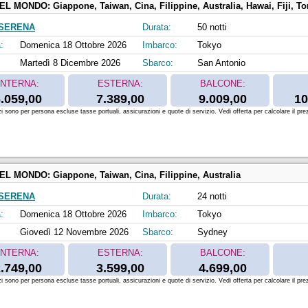
DEL MONDO:
Giappone, Taiwan, Cina, Filippine, Australia, Hawai, Fiji, Tonga, Po
SERENA
Durata:
50 notti
:
Domenica 18 Ottobre 2026
Imbarco:
Tokyo
Martedì 8 Dicembre 2026
Sbarco:
San Antonio
INTERNA:
ESTERNA:
BALCONE:
.059,00
7.389,00
9.009,00
10
zi sono per persona escluse tasse portuali, assicurazioni e quote di servizio. Vedi offerta per calcolare il prez
DEL MONDO:
Giappone, Taiwan, Cina, Filippine, Australia
SERENA
Durata:
24 notti
:
Domenica 18 Ottobre 2026
Imbarco:
Tokyo
Giovedì 12 Novembre 2026
Sbarco:
Sydney
INTERNA:
ESTERNA:
BALCONE:
.749,00
3.599,00
4.699,00
zi sono per persona escluse tasse portuali, assicurazioni e quote di servizio. Vedi offerta per calcolare il prez