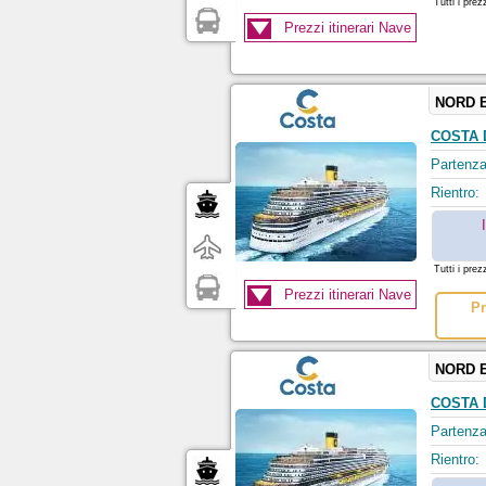
Tutti i prez
Prezzi itinerari Nave
NORD 
COSTA 
Partenza
Rientro:
Tutti i prez
Prezzi itinerari Nave
Pr
NORD 
COSTA 
Partenza
Rientro: