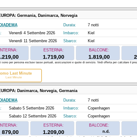
EUROPA:
Germania, Danimarca, Norvegia
DIADEMA
Durata:
7 notti
:
Venerdì 4 Settembre 2026
Imbarco:
Kiel
Venerdì 11 Settembre 2026
Sbarco:
Kiel
INTERNA:
ESTERNA:
BALCONE:
.219,00
1.719,00
1.819,00
2
zi sono per persona escluse tasse portuali, assicurazioni e quote di servizio. Vedi offerta per calcolare il prez
omo Last Minute
Last Minute
EUROPA:
Danimarca, Norvegia, Germania
DIADEMA
Durata:
7 notti
:
Sabato 5 Settembre 2026
Imbarco:
Copenhagen
Sabato 12 Settembre 2026
Sbarco:
Copenhagen
INTERNA:
ESTERNA:
BALCONE:
879,00
1.209,00
n.d.