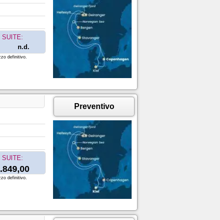
SUITE:
n.d.
zo definitivo.
Preventivo
SUITE:
.849,00
zo definitivo.