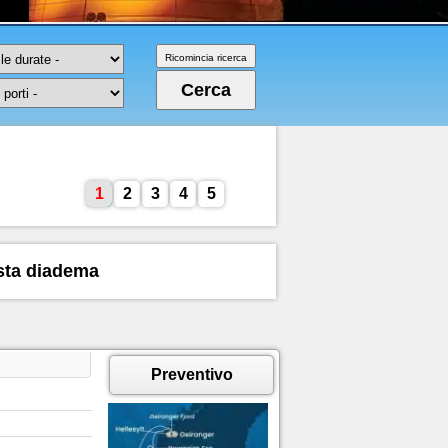
1
2
3
4
5
osta diadema
Preventivo