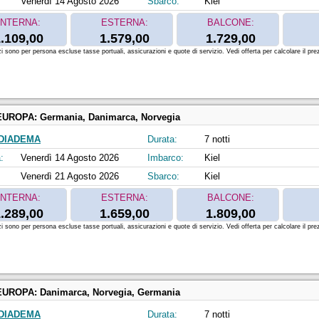
Venerdì 14 Agosto 2026
Sbarco:
Kiel
INTERNA:
ESTERNA:
BALCONE:
.109,00
1.579,00
1.729,00
zi sono per persona escluse tasse portuali, assicurazioni e quote di servizio. Vedi offerta per calcolare il prez
EUROPA:
Germania, Danimarca, Norvegia
DIADEMA
Durata:
7 notti
:
Venerdì 14 Agosto 2026
Imbarco:
Kiel
Venerdì 21 Agosto 2026
Sbarco:
Kiel
INTERNA:
ESTERNA:
BALCONE:
.289,00
1.659,00
1.809,00
zi sono per persona escluse tasse portuali, assicurazioni e quote di servizio. Vedi offerta per calcolare il prez
EUROPA:
Danimarca, Norvegia, Germania
DIADEMA
Durata:
7 notti