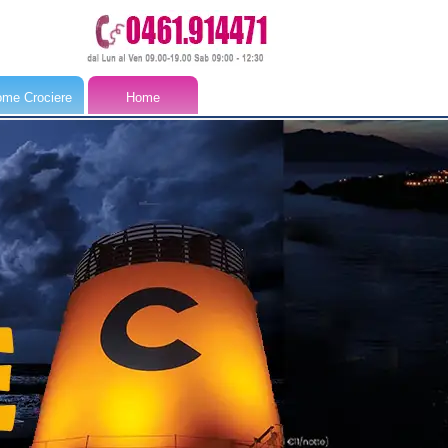
me Crociere
Home