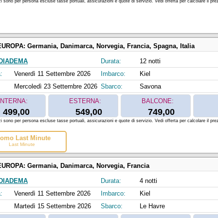
zi sono per persona escluse tasse portuali, assicurazioni e quote di servizio. Vedi offerta per calcolare il prez
EUROPA:
Germania, Danimarca, Norvegia, Francia, Spagna, Italia
DIADEMA
Durata:
12 notti
:
Venerdì 11 Settembre 2026
Imbarco:
Kiel
Mercoledì 23 Settembre 2026
Sbarco:
Savona
INTERNA:
ESTERNA:
BALCONE:
499,00
549,00
749,00
zi sono per persona escluse tasse portuali, assicurazioni e quote di servizio. Vedi offerta per calcolare il prez
omo Last Minute
Last Minute
EUROPA:
Germania, Danimarca, Norvegia, Francia
DIADEMA
Durata:
4 notti
:
Venerdì 11 Settembre 2026
Imbarco:
Kiel
Martedì 15 Settembre 2026
Sbarco:
Le Havre