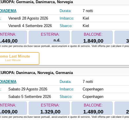
EUROPA:
Germania, Danimarca, Norvegia
DIADEMA
Durata:
7 notti
:
Venerdì 28 Agosto 2026
Imbarco:
Kiel
Venerdì 4 Settembre 2026
Sbarco:
Kiel
INTERNA:
ESTERNA:
BALCONE:
.449,00
n.d.
1.849,00
3
zi sono per persona escluse tasse portuali, assicurazioni e quote di servizio. Vedi offerta per calcolare il prez
omo Last Minute
Last Minute
EUROPA:
Danimarca, Norvegia, Germania
DIADEMA
Durata:
7 notti
:
Sabato 29 Agosto 2026
Imbarco:
Copenhagen
Sabato 5 Settembre 2026
Sbarco:
Copenhagen
INTERNA:
ESTERNA:
BALCONE:
.009,00
1.329,00
1.489,00
2
zi sono per persona escluse tasse portuali, assicurazioni e quote di servizio. Vedi offerta per calcolare il prez