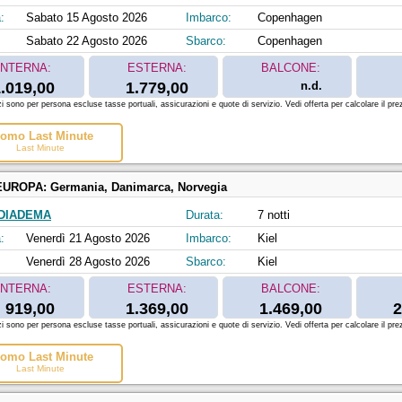
:
Sabato 15 Agosto 2026
Imbarco:
Copenhagen
Sabato 22 Agosto 2026
Sbarco:
Copenhagen
INTERNA:
ESTERNA:
BALCONE:
.019,00
1.779,00
n.d.
zi sono per persona escluse tasse portuali, assicurazioni e quote di servizio. Vedi offerta per calcolare il prez
omo Last Minute
Last Minute
EUROPA:
Germania, Danimarca, Norvegia
DIADEMA
Durata:
7 notti
:
Venerdì 21 Agosto 2026
Imbarco:
Kiel
Venerdì 28 Agosto 2026
Sbarco:
Kiel
INTERNA:
ESTERNA:
BALCONE:
919,00
1.369,00
1.469,00
2
zi sono per persona escluse tasse portuali, assicurazioni e quote di servizio. Vedi offerta per calcolare il prez
omo Last Minute
Last Minute