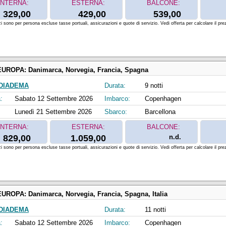
INTERNA:
ESTERNA:
BALCONE:
329,00
429,00
539,00
zi sono per persona escluse tasse portuali, assicurazioni e quote di servizio. Vedi offerta per calcolare il prez
EUROPA:
Danimarca, Norvegia, Francia, Spagna
DIADEMA
Durata:
9 notti
:
Sabato 12 Settembre 2026
Imbarco:
Copenhagen
Lunedì 21 Settembre 2026
Sbarco:
Barcellona
INTERNA:
ESTERNA:
BALCONE:
829,00
1.059,00
n.d.
zi sono per persona escluse tasse portuali, assicurazioni e quote di servizio. Vedi offerta per calcolare il prez
EUROPA:
Danimarca, Norvegia, Francia, Spagna, Italia
DIADEMA
Durata:
11 notti
:
Sabato 12 Settembre 2026
Imbarco:
Copenhagen