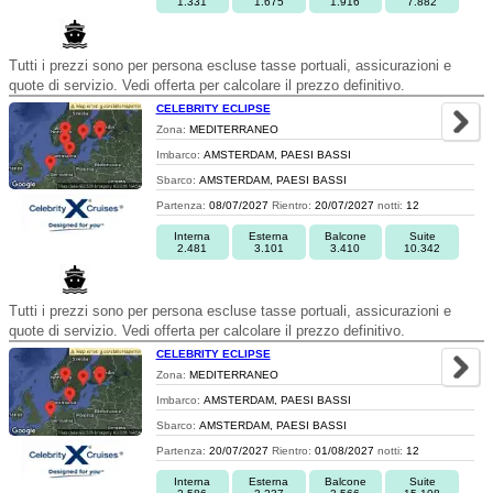
1.331
1.675
1.916
7.882
Tutti i prezzi sono per persona escluse tasse portuali, assicurazioni e
quote di servizio. Vedi offerta per calcolare il prezzo definitivo.
CELEBRITY ECLIPSE
Zona:
MEDITERRANEO
Imbarco:
AMSTERDAM, PAESI BASSI
Sbarco:
AMSTERDAM, PAESI BASSI
Partenza:
08/07/2027
Rientro:
20/07/2027
notti:
12
Interna
Esterna
Balcone
Suite
2.481
3.101
3.410
10.342
Tutti i prezzi sono per persona escluse tasse portuali, assicurazioni e
quote di servizio. Vedi offerta per calcolare il prezzo definitivo.
CELEBRITY ECLIPSE
Zona:
MEDITERRANEO
Imbarco:
AMSTERDAM, PAESI BASSI
Sbarco:
AMSTERDAM, PAESI BASSI
Partenza:
20/07/2027
Rientro:
01/08/2027
notti:
12
Interna
Esterna
Balcone
Suite