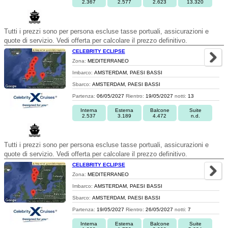
2.367
2.577
2.623
13.320
Tutti i prezzi sono per persona escluse tasse portuali, assicurazioni e
quote di servizio. Vedi offerta per calcolare il prezzo definitivo.
CELEBRITY ECLIPSE
Zona:
MEDITERRANEO
Imbarco:
AMSTERDAM, PAESI BASSI
Sbarco:
AMSTERDAM, PAESI BASSI
Partenza:
06/05/2027
Rientro:
19/05/2027
notti:
13
Interna
Esterna
Balcone
Suite
2.537
3.189
4.472
n.d.
Tutti i prezzi sono per persona escluse tasse portuali, assicurazioni e
quote di servizio. Vedi offerta per calcolare il prezzo definitivo.
CELEBRITY ECLIPSE
Zona:
MEDITERRANEO
Imbarco:
AMSTERDAM, PAESI BASSI
Sbarco:
AMSTERDAM, PAESI BASSI
Partenza:
19/05/2027
Rientro:
26/05/2027
notti:
7
Interna
Esterna
Balcone
Suite