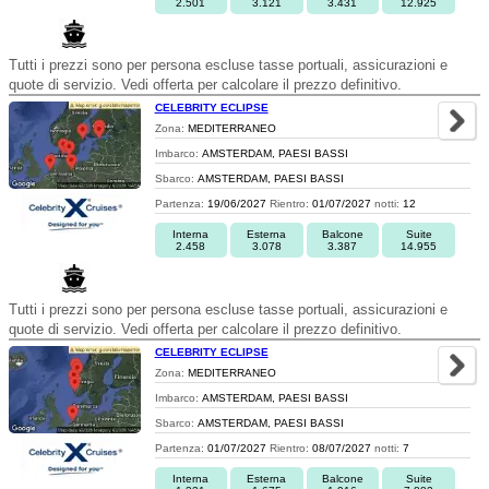
2.501
3.121
3.431
12.925
Tutti i prezzi sono per persona escluse tasse portuali, assicurazioni e
quote di servizio. Vedi offerta per calcolare il prezzo definitivo.
CELEBRITY ECLIPSE
Zona:
MEDITERRANEO
Imbarco:
AMSTERDAM, PAESI BASSI
Sbarco:
AMSTERDAM, PAESI BASSI
Partenza:
19/06/2027
Rientro:
01/07/2027
notti:
12
Interna
Esterna
Balcone
Suite
2.458
3.078
3.387
14.955
Tutti i prezzi sono per persona escluse tasse portuali, assicurazioni e
quote di servizio. Vedi offerta per calcolare il prezzo definitivo.
CELEBRITY ECLIPSE
Zona:
MEDITERRANEO
Imbarco:
AMSTERDAM, PAESI BASSI
Sbarco:
AMSTERDAM, PAESI BASSI
Partenza:
01/07/2027
Rientro:
08/07/2027
notti:
7
Interna
Esterna
Balcone
Suite