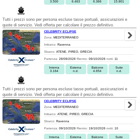
3.500
6.463
6.366
15.901
Tutti i prezzi sono per persona escluse tasse portuali, assicurazioni e
quote di servizio. Vedi offerta per calcolare il prezzo definitivo.
CELEBRITY ECLIPSE
Zona:
MEDITERRANEO
Imbarco:
Ravenna
Sbarco:
ATENE, PIREO, GRECIA
Partenza:
28/09/2026
Rientro:
09/10/2026
notti:
11
Interna
Esterna
Balcone
Suite
3.164
n.d.
4.654
n.d.
Tutti i prezzi sono per persona escluse tasse portuali, assicurazioni e
quote di servizio. Vedi offerta per calcolare il prezzo definitivo.
CELEBRITY ECLIPSE
Zona:
MEDITERRANEO
Imbarco:
ATENE, PIREO, GRECIA
Sbarco:
Ravenna
Partenza:
09/10/2026
Rientro:
19/10/2026
notti:
10
Interna
Esterna
Balcone
Suite