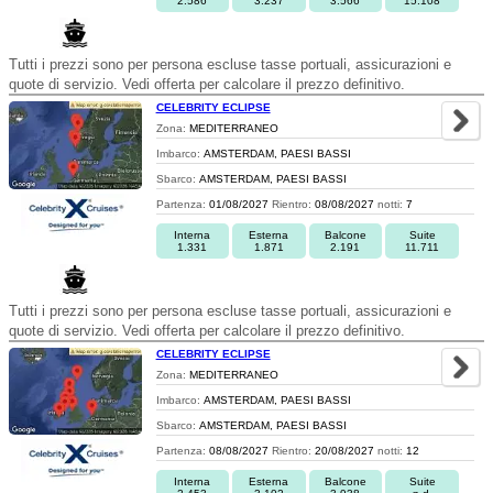
2.586
3.237
3.566
15.108
Tutti i prezzi sono per persona escluse tasse portuali, assicurazioni e
quote di servizio. Vedi offerta per calcolare il prezzo definitivo.
CELEBRITY ECLIPSE
Zona:
MEDITERRANEO
Imbarco:
AMSTERDAM, PAESI BASSI
Sbarco:
AMSTERDAM, PAESI BASSI
Partenza:
01/08/2027
Rientro:
08/08/2027
notti:
7
Interna
Esterna
Balcone
Suite
1.331
1.871
2.191
11.711
Tutti i prezzi sono per persona escluse tasse portuali, assicurazioni e
quote di servizio. Vedi offerta per calcolare il prezzo definitivo.
CELEBRITY ECLIPSE
Zona:
MEDITERRANEO
Imbarco:
AMSTERDAM, PAESI BASSI
Sbarco:
AMSTERDAM, PAESI BASSI
Partenza:
08/08/2027
Rientro:
20/08/2027
notti:
12
Interna
Esterna
Balcone
Suite