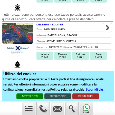
Tutti i prezzi sono per persona escluse tasse portuali, assicurazioni e
quote di servizio. Vedi offerta per calcolare il prezzo definitivo.
CELEBRITY ECLIPSE
Zona:
MEDITERRANEO
Imbarco:
BARCELLONA, SPAGNA
Sbarco:
ATENE, PIREO, GRECIA
Partenza:
10/09/2027
Rientro:
20/09/2027
notti:
10
Interna
Esterna
Balcone
Suite
2.141
2.762
3.071
6.439
Tutti i prezzi sono per persona escluse tasse portuali, assicurazioni e
Utilizzo dei cookies
quote di servizio. Vedi offerta per calcolare il prezzo definitivo.
Utilizziamo cookie proprietari e di terze parti al fine di migliorare i nostri
servizi. Per ulteriori informazioni o per scoprire come modificare la
1
2
configurazione, consulta la nostra Politica relativa ai cookie.
Scopri di più
25
partenze suddivise in
2
pagine
ACCETTA TUTTI
SCEGLI COOKIE
RIFIUTA TUTTI