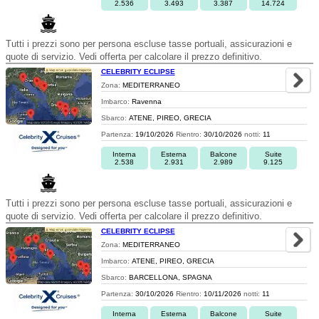
2.536
3.493
3.387
14.724
Tutti i prezzi sono per persona escluse tasse portuali, assicurazioni e
quote di servizio. Vedi offerta per calcolare il prezzo definitivo.
CELEBRITY ECLIPSE
Zona:
MEDITERRANEO
Imbarco:
Ravenna
Sbarco:
ATENE, PIREO, GRECIA
Partenza:
19/10/2026
Rientro:
30/10/2026
notti:
11
Interna
Esterna
Balcone
Suite
2.538
2.931
2.989
9.125
Tutti i prezzi sono per persona escluse tasse portuali, assicurazioni e
quote di servizio. Vedi offerta per calcolare il prezzo definitivo.
CELEBRITY ECLIPSE
Zona:
MEDITERRANEO
Imbarco:
ATENE, PIREO, GRECIA
Sbarco:
BARCELLONA, SPAGNA
Partenza:
30/10/2026
Rientro:
10/11/2026
notti:
11
Interna
Esterna
Balcone
Suite