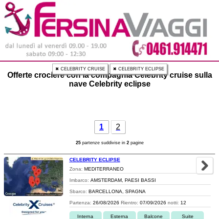
✖ CELEBRITY CRUISE
✖ CELEBRITY ECLIPSE
Offerte crociere con la compagnia Celebrity cruise sulla
nave Celebrity eclipse
1
2
25
partenze suddivise in
2
pagine
CELEBRITY ECLIPSE
Zona:
MEDITERRANEO
Imbarco:
AMSTERDAM, PAESI BASSI
Sbarco:
BARCELLONA, SPAGNA
Partenza:
26/08/2026
Rientro:
07/09/2026
notti:
12
Interna
Esterna
Balcone
Suite