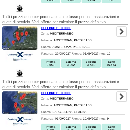
2.453
3.102
3.938
n.d.
Tutti i prezzi sono per persona escluse tasse portuali, assicurazioni e
quote di servizio. Vedi offerta per calcolare il prezzo definitivo.
CELEBRITY ECLIPSE
Zona:
MEDITERRANEO
Imbarco:
AMSTERDAM, PAESI BASSI
Sbarco:
AMSTERDAM, PAESI BASSI
Partenza:
20/08/2027
Rientro:
01/09/2027
notti:
12
Interna
Esterna
Balcone
Suite
2.550
3.202
3.531
15.674
Tutti i prezzi sono per persona escluse tasse portuali, assicurazioni e
quote di servizio. Vedi offerta per calcolare il prezzo definitivo.
CELEBRITY ECLIPSE
Zona:
MEDITERRANEO
Imbarco:
AMSTERDAM, PAESI BASSI
Sbarco:
BARCELLONA, SPAGNA
Partenza:
01/09/2027
Rientro:
10/09/2027
notti:
9
Interna
Esterna
Balcone
Suite
1.706
2.051
2.291
7.819