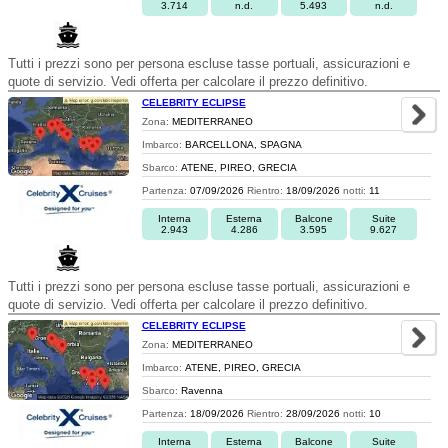
3.714
n.d.
5.493
n.d.
Tutti i prezzi sono per persona escluse tasse portuali, assicurazioni e
quote di servizio. Vedi offerta per calcolare il prezzo definitivo.
CELEBRITY ECLIPSE
Zona:
MEDITERRANEO
Imbarco:
BARCELLONA, SPAGNA
Sbarco:
ATENE, PIREO, GRECIA
Partenza:
07/09/2026
Rientro:
18/09/2026
notti:
11
Interna
Esterna
Balcone
Suite
2.943
4.286
3.595
9.627
Tutti i prezzi sono per persona escluse tasse portuali, assicurazioni e
quote di servizio. Vedi offerta per calcolare il prezzo definitivo.
CELEBRITY ECLIPSE
Zona:
MEDITERRANEO
Imbarco:
ATENE, PIREO, GRECIA
Sbarco:
Ravenna
Partenza:
18/09/2026
Rientro:
28/09/2026
notti:
10
Interna
Esterna
Balcone
Suite