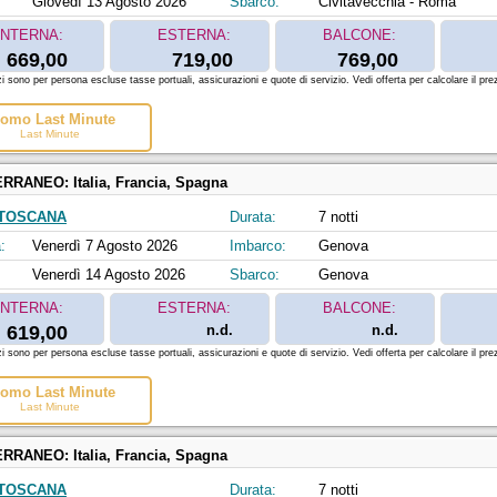
Giovedì 13 Agosto 2026
Sbarco:
Civitavecchia - Roma
INTERNA:
ESTERNA:
BALCONE:
669,00
719,00
769,00
zi sono per persona escluse tasse portuali, assicurazioni e quote di servizio. Vedi offerta per calcolare il prez
omo Last Minute
Last Minute
ERRANEO:
Italia, Francia, Spagna
 TOSCANA
Durata:
7 notti
:
Venerdì 7 Agosto 2026
Imbarco:
Genova
Venerdì 14 Agosto 2026
Sbarco:
Genova
INTERNA:
ESTERNA:
BALCONE:
619,00
n.d.
n.d.
zi sono per persona escluse tasse portuali, assicurazioni e quote di servizio. Vedi offerta per calcolare il prez
omo Last Minute
Last Minute
ERRANEO:
Italia, Francia, Spagna
 TOSCANA
Durata:
7 notti