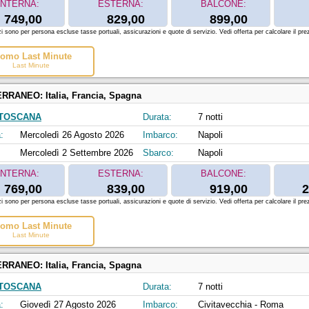
INTERNA:
ESTERNA:
BALCONE:
749,00
829,00
899,00
zi sono per persona escluse tasse portuali, assicurazioni e quote di servizio. Vedi offerta per calcolare il prez
omo Last Minute
Last Minute
ERRANEO:
Italia, Francia, Spagna
 TOSCANA
Durata:
7 notti
:
Mercoledì 26 Agosto 2026
Imbarco:
Napoli
Mercoledì 2 Settembre 2026
Sbarco:
Napoli
INTERNA:
ESTERNA:
BALCONE:
769,00
839,00
919,00
2
zi sono per persona escluse tasse portuali, assicurazioni e quote di servizio. Vedi offerta per calcolare il prez
omo Last Minute
Last Minute
ERRANEO:
Italia, Francia, Spagna
 TOSCANA
Durata:
7 notti
:
Giovedì 27 Agosto 2026
Imbarco:
Civitavecchia - Roma