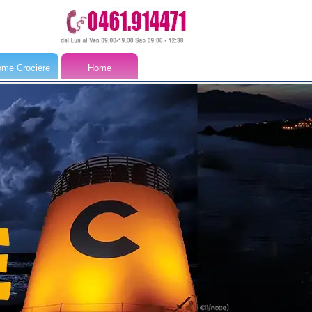
me Crociere
Home