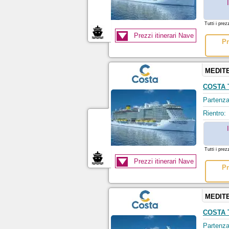
Tutti i prez
Prezzi itinerari Nave
Pr
MEDIT
COSTA
Partenza
Rientro:
Tutti i prez
Prezzi itinerari Nave
Pr
MEDIT
COSTA
Partenza