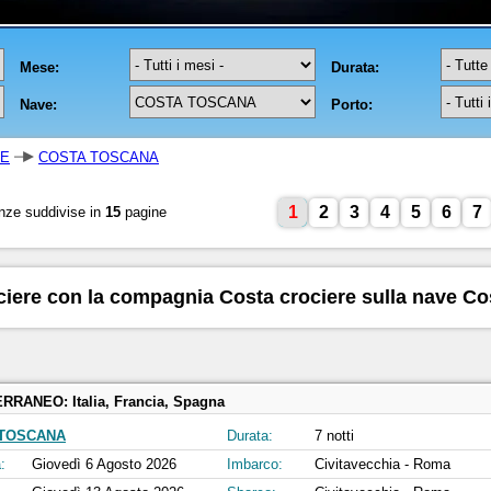
RE
COSTA TOSCANA
1
2
3
4
5
6
7
nze suddivise in
15
pagine
ociere con la compagnia Costa crociere sulla nave Co
ERRANEO:
Italia, Francia, Spagna
 TOSCANA
Durata:
7 notti
:
Giovedì 6 Agosto 2026
Imbarco:
Civitavecchia - Roma