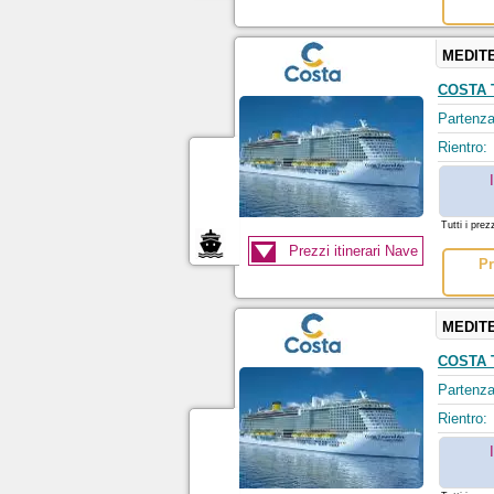
MEDIT
COSTA
Partenza
Rientro:
Tutti i prez
Prezzi itinerari Nave
Pr
MEDIT
COSTA
Partenza
Rientro: