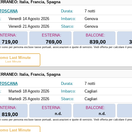
ERRANEO:
Italia, Francia, Spagna
 TOSCANA
Durata:
7 notti
:
Venerdì 14 Agosto 2026
Imbarco:
Genova
Venerdì 21 Agosto 2026
Sbarco:
Genova
INTERNA:
ESTERNA:
BALCONE:
719,00
769,00
839,00
3
zi sono per persona escluse tasse portuali, assicurazioni e quote di servizio. Vedi offerta per calcolare il prez
omo Last Minute
Last Minute
ERRANEO:
Italia, Francia, Spagna
 TOSCANA
Durata:
7 notti
:
Martedì 18 Agosto 2026
Imbarco:
Cagliari
Martedì 25 Agosto 2026
Sbarco:
Cagliari
INTERNA:
ESTERNA:
BALCONE:
819,00
n.d.
n.d.
zi sono per persona escluse tasse portuali, assicurazioni e quote di servizio. Vedi offerta per calcolare il prez
omo Last Minute