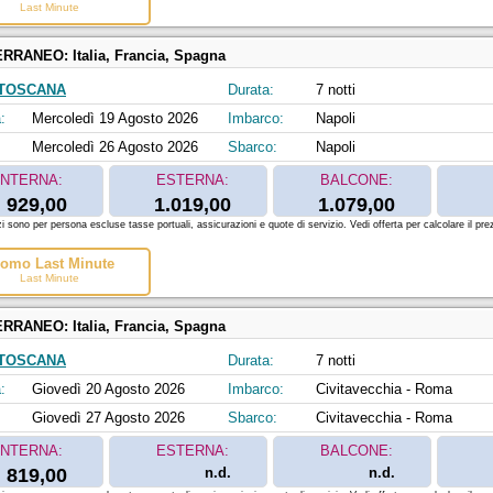
Last Minute
ERRANEO:
Italia, Francia, Spagna
 TOSCANA
Durata:
7 notti
:
Mercoledì 19 Agosto 2026
Imbarco:
Napoli
Mercoledì 26 Agosto 2026
Sbarco:
Napoli
INTERNA:
ESTERNA:
BALCONE:
929,00
1.019,00
1.079,00
zi sono per persona escluse tasse portuali, assicurazioni e quote di servizio. Vedi offerta per calcolare il prez
omo Last Minute
Last Minute
ERRANEO:
Italia, Francia, Spagna
 TOSCANA
Durata:
7 notti
:
Giovedì 20 Agosto 2026
Imbarco:
Civitavecchia - Roma
Giovedì 27 Agosto 2026
Sbarco:
Civitavecchia - Roma
INTERNA:
ESTERNA:
BALCONE:
819,00
n.d.
n.d.