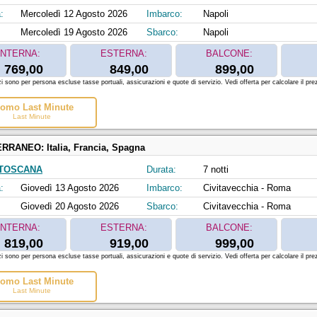
:
Mercoledì 12 Agosto 2026
Imbarco:
Napoli
Mercoledì 19 Agosto 2026
Sbarco:
Napoli
INTERNA:
ESTERNA:
BALCONE:
769,00
849,00
899,00
zi sono per persona escluse tasse portuali, assicurazioni e quote di servizio. Vedi offerta per calcolare il prez
omo Last Minute
Last Minute
ERRANEO:
Italia, Francia, Spagna
 TOSCANA
Durata:
7 notti
:
Giovedì 13 Agosto 2026
Imbarco:
Civitavecchia - Roma
Giovedì 20 Agosto 2026
Sbarco:
Civitavecchia - Roma
INTERNA:
ESTERNA:
BALCONE:
819,00
919,00
999,00
zi sono per persona escluse tasse portuali, assicurazioni e quote di servizio. Vedi offerta per calcolare il prez
omo Last Minute
Last Minute