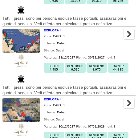
9.635
14.025
19.310
96.785
Tutti i prezzi sono per persona escluse tasse portuali, assicurazioni e
quote di servizio. Vedi offerta per calcolare il prezzo definitivo.
EXPLORA I
Zona:
CARAIBI
Imbarco:
Dubai
Sbarco:
Dubai
Partenza:
23/12/2027
Rientro:
30/12/2027
notti:
7
SUITES
PENTHOUS
RESIDENC
OWNER
4.485
6.515
8.975
44.885
Tutti i prezzi sono per persona escluse tasse portuali, assicurazioni e
quote di servizio. Vedi offerta per calcolare il prezzo definitivo.
EXPLORA I
Zona:
CARAIBI
Imbarco:
Dubai
Sbarco:
Dubai
Partenza:
30/12/2027
Rientro:
07/01/2028
notti:
8
SUITES
PENTHOUS
RESIDENC
OWNER