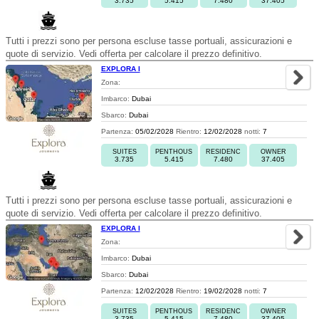
3.735
5.415
7.480
37.405
Tutti i prezzi sono per persona escluse tasse portuali, assicurazioni e
quote di servizio. Vedi offerta per calcolare il prezzo definitivo.
EXPLORA I
Zona:
Imbarco:
Dubai
Sbarco:
Dubai
Partenza:
05/02/2028
Rientro:
12/02/2028
notti:
7
SUITES
PENTHOUS
RESIDENC
OWNER
3.735
5.415
7.480
37.405
Tutti i prezzi sono per persona escluse tasse portuali, assicurazioni e
quote di servizio. Vedi offerta per calcolare il prezzo definitivo.
EXPLORA I
Zona:
Imbarco:
Dubai
Sbarco:
Dubai
Partenza:
12/02/2028
Rientro:
19/02/2028
notti:
7
SUITES
PENTHOUS
RESIDENC
OWNER
3.735
5.415
7.480
37.405