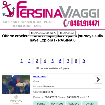
✖ EXPLORA JOURNEYS
✖ EXPLORA I
Offerte crociere con la compagnia Explora journeys sulla
nave Explora i - PAGINA 6
1
2
3
4
5
6
7
8
9
178
partenze suddivise in
9
pagine
EXPLORA I
Zona:
Imbarco:
Barcelona
Sbarco:
Barcelona
Partenza:
29/10/2027
Rientro:
08/11/2027
notti:
10
SUITES
PENTHOUS
RESIDENC
OWNER