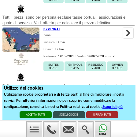
Tutti i prezzi sono per persona escluse tasse portuali, assicurazioni e
quote di servizio. Vedi offerta per calcolare il prezzo definitivo.
EXPLORA I
Zona:
Imbarco:
Dubai
Sbarco:
Dubai
Partenza:
19/02/2028
Rientro:
26/02/2028
notti:
7
SUITES
PENTHOUS
RESIDENC
OWNER
3.735
5.415
7.480
37.405
Tutti i prezzi sono per persona escluse tasse portuali, assicurazioni e
Utilizzo dei cookies
quote di servizio. Vedi offerta per calcolare il prezzo definitivo.
Utilizziamo cookie proprietari e di terze parti al fine di migliorare i nostri
servizi. Per ulteriori informazioni o per scoprire come modificare la
1
2
3
4
5
6
7
8
9
configurazione, consulta la nostra Politica relativa ai cookie.
Scopri di più
178
partenze suddivise in
9
pagine
ACCETTA TUTTI
SCEGLI COOKIE
RIFIUTA TUTTI