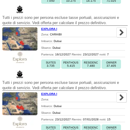
7.050
10.275
14.175
71.025
Tutti i prezzi sono per persona escluse tasse portuali, assicurazioni e
quote di servizio. Vedi offerta per calcolare il prezzo definitivo.
EXPLORA I
Zona:
CARAIBI
Imbarco:
Dubai
Sbarco:
Dubai
Partenza:
16/12/2027
Rientro:
23/12/2027
notti:
7
SUITES
PENTHOUS
RESIDENC
OWNER
3.735
5.415
7.480
37.405
Tutti i prezzi sono per persona escluse tasse portuali, assicurazioni e
quote di servizio. Vedi offerta per calcolare il prezzo definitivo.
EXPLORA I
Zona:
Imbarco:
Dubai
Sbarco:
Dubai
Partenza:
23/12/2027
Rientro:
07/01/2028
notti:
15
SUITES
PENTHOUS
RESIDENC
OWNER