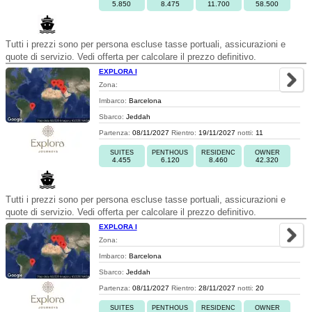
5.850
8.475
11.700
58.500
Tutti i prezzi sono per persona escluse tasse portuali, assicurazioni e
quote di servizio. Vedi offerta per calcolare il prezzo definitivo.
EXPLORA I
Zona:
Imbarco:
Barcelona
Sbarco:
Jeddah
Partenza:
08/11/2027
Rientro:
19/11/2027
notti:
11
SUITES
PENTHOUS
RESIDENC
OWNER
4.455
6.120
8.460
42.320
Tutti i prezzi sono per persona escluse tasse portuali, assicurazioni e
quote di servizio. Vedi offerta per calcolare il prezzo definitivo.
EXPLORA I
Zona:
Imbarco:
Barcelona
Sbarco:
Jeddah
Partenza:
08/11/2027
Rientro:
28/11/2027
notti:
20
SUITES
PENTHOUS
RESIDENC
OWNER