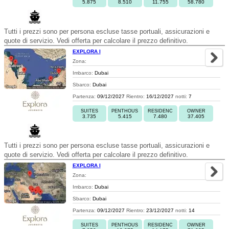
5.875
8.510
11.755
58.780
Tutti i prezzi sono per persona escluse tasse portuali, assicurazioni e
quote di servizio. Vedi offerta per calcolare il prezzo definitivo.
EXPLORA I
Zona:
Imbarco:
Dubai
Sbarco:
Dubai
Partenza:
09/12/2027
Rientro:
16/12/2027
notti:
7
SUITES
PENTHOUS
RESIDENC
OWNER
3.735
5.415
7.480
37.405
Tutti i prezzi sono per persona escluse tasse portuali, assicurazioni e
quote di servizio. Vedi offerta per calcolare il prezzo definitivo.
EXPLORA I
Zona:
Imbarco:
Dubai
Sbarco:
Dubai
Partenza:
09/12/2027
Rientro:
23/12/2027
notti:
14
SUITES
PENTHOUS
RESIDENC
OWNER