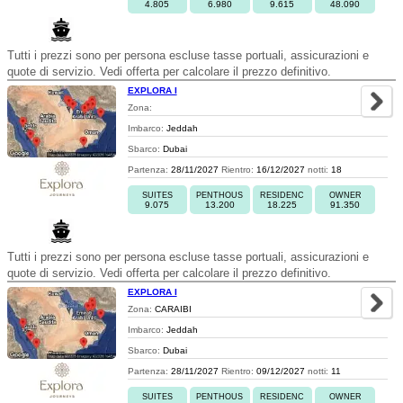
4.805
6.980
9.615
48.090
Tutti i prezzi sono per persona escluse tasse portuali, assicurazioni e
quote di servizio. Vedi offerta per calcolare il prezzo definitivo.
EXPLORA I
Zona:
Imbarco:
Jeddah
Sbarco:
Dubai
Partenza:
28/11/2027
Rientro:
16/12/2027
notti:
18
SUITES
PENTHOUS
RESIDENC
OWNER
9.075
13.200
18.225
91.350
Tutti i prezzi sono per persona escluse tasse portuali, assicurazioni e
quote di servizio. Vedi offerta per calcolare il prezzo definitivo.
EXPLORA I
Zona:
CARAIBI
Imbarco:
Jeddah
Sbarco:
Dubai
Partenza:
28/11/2027
Rientro:
09/12/2027
notti:
11
SUITES
PENTHOUS
RESIDENC
OWNER