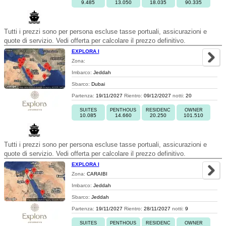
9.485
13.050
18.035
90.335
Tutti i prezzi sono per persona escluse tasse portuali, assicurazioni e
quote di servizio. Vedi offerta per calcolare il prezzo definitivo.
EXPLORA I
Zona:
Imbarco:
Jeddah
Sbarco:
Dubai
Partenza:
19/11/2027
Rientro:
09/12/2027
notti:
20
SUITES
PENTHOUS
RESIDENC
OWNER
10.085
14.660
20.250
101.510
Tutti i prezzi sono per persona escluse tasse portuali, assicurazioni e
quote di servizio. Vedi offerta per calcolare il prezzo definitivo.
EXPLORA I
Zona:
CARAIBI
Imbarco:
Jeddah
Sbarco:
Jeddah
Partenza:
19/11/2027
Rientro:
28/11/2027
notti:
9
SUITES
PENTHOUS
RESIDENC
OWNER