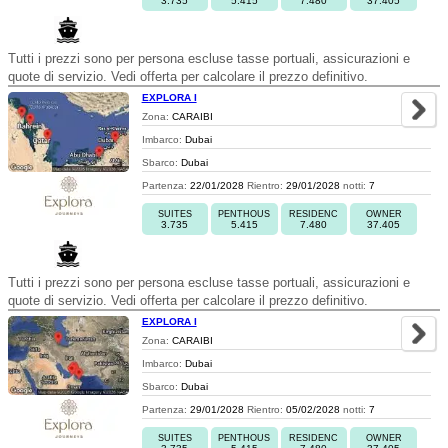
3.735
5.415
7.480
37.405
Tutti i prezzi sono per persona escluse tasse portuali, assicurazioni e
quote di servizio. Vedi offerta per calcolare il prezzo definitivo.
EXPLORA I
Zona:
CARAIBI
Imbarco:
Dubai
Sbarco:
Dubai
Partenza:
22/01/2028
Rientro:
29/01/2028
notti:
7
SUITES
PENTHOUS
RESIDENC
OWNER
3.735
5.415
7.480
37.405
Tutti i prezzi sono per persona escluse tasse portuali, assicurazioni e
quote di servizio. Vedi offerta per calcolare il prezzo definitivo.
EXPLORA I
Zona:
CARAIBI
Imbarco:
Dubai
Sbarco:
Dubai
Partenza:
29/01/2028
Rientro:
05/02/2028
notti:
7
SUITES
PENTHOUS
RESIDENC
OWNER