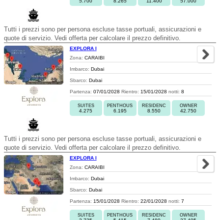
5.700
8.265
11.400
57.000
Tutti i prezzi sono per persona escluse tasse portuali, assicurazioni e
quote di servizio. Vedi offerta per calcolare il prezzo definitivo.
EXPLORA I
Zona:
CARAIBI
Imbarco:
Dubai
Sbarco:
Dubai
Partenza:
07/01/2028
Rientro:
15/01/2028
notti:
8
SUITES
PENTHOUS
RESIDENC
OWNER
4.275
6.195
8.550
42.750
Tutti i prezzi sono per persona escluse tasse portuali, assicurazioni e
quote di servizio. Vedi offerta per calcolare il prezzo definitivo.
EXPLORA I
Zona:
CARAIBI
Imbarco:
Dubai
Sbarco:
Dubai
Partenza:
15/01/2028
Rientro:
22/01/2028
notti:
7
SUITES
PENTHOUS
RESIDENC
OWNER