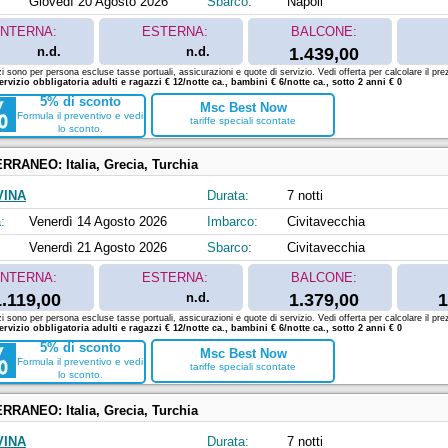
Giovedì 20 Agosto 2026
Sbarco:
Napoli
INTERNA:
ESTERNA:
BALCONE:
n.d.
n.d.
1.439,00
zi sono per persona escluse tasse portuali, assicurazioni e quote di servizio. Vedi offerta per calcolare il prez
ervizio obbligatoria adulti e ragazzi € 12/notte ca., bambini € 6/notte ca., sotto 2 anni € 0
5% di sconto
Msc Best Now
Formula il preventivo e vedi
tariffe speciali scontate
lo sconto.
ERRANEO:
Italia, Grecia, Turchia
VINA
Durata:
7 notti
:
Venerdì 14 Agosto 2026
Imbarco:
Civitavecchia
Venerdì 21 Agosto 2026
Sbarco:
Civitavecchia
INTERNA:
ESTERNA:
BALCONE:
1.119,00
n.d.
1.379,00
1
zi sono per persona escluse tasse portuali, assicurazioni e quote di servizio. Vedi offerta per calcolare il prez
ervizio obbligatoria adulti e ragazzi € 12/notte ca., bambini € 6/notte ca., sotto 2 anni € 0
5% di sconto
Msc Best Now
Formula il preventivo e vedi
tariffe speciali scontate
lo sconto.
ERRANEO:
Italia, Grecia, Turchia
VINA
Durata:
7 notti