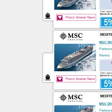
Tutti i prez
Quota di s
Prezzi itinerari Nave
MEDIT
MSC DI
Partenza
Rientro:
Tutti i prez
Quota di s
Prezzi itinerari Nave
MEDIT
MSC DI
Partenza