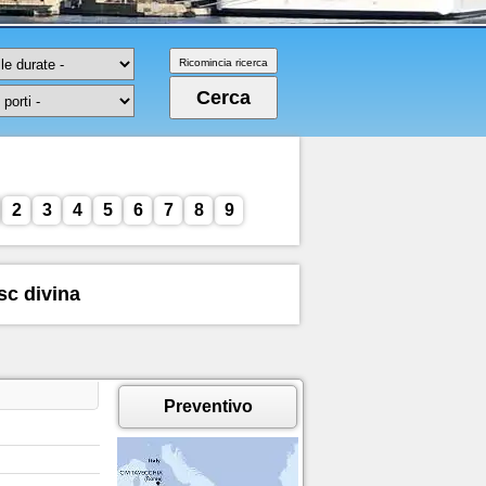
2
3
4
5
6
7
8
9
sc divina
Preventivo