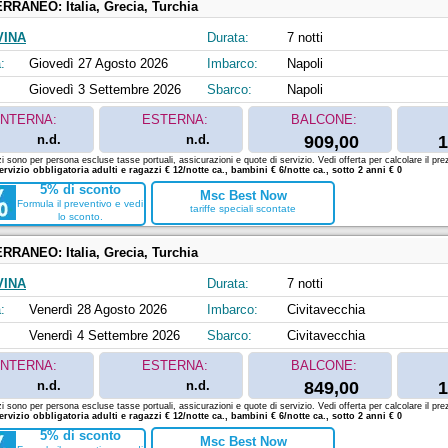
ERRANEO:
Italia, Grecia, Turchia
VINA
Durata:
7 notti
:
Giovedì 27 Agosto 2026
Imbarco:
Napoli
Giovedì 3 Settembre 2026
Sbarco:
Napoli
INTERNA:
ESTERNA:
BALCONE:
n.d.
n.d.
909,00
1
zi sono per persona escluse tasse portuali, assicurazioni e quote di servizio. Vedi offerta per calcolare il prez
ervizio obbligatoria adulti e ragazzi € 12/notte ca., bambini € 6/notte ca., sotto 2 anni € 0
5% di sconto
Msc Best Now
Formula il preventivo e vedi
tariffe speciali scontate
lo sconto.
ERRANEO:
Italia, Grecia, Turchia
VINA
Durata:
7 notti
:
Venerdì 28 Agosto 2026
Imbarco:
Civitavecchia
Venerdì 4 Settembre 2026
Sbarco:
Civitavecchia
INTERNA:
ESTERNA:
BALCONE:
n.d.
n.d.
849,00
1
zi sono per persona escluse tasse portuali, assicurazioni e quote di servizio. Vedi offerta per calcolare il prez
ervizio obbligatoria adulti e ragazzi € 12/notte ca., bambini € 6/notte ca., sotto 2 anni € 0
5% di sconto
Msc Best Now