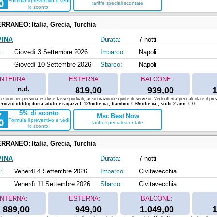
Formula il preventivo e vedi
tariffe speciali scontate
lo sconto.
ERRANEO:
Italia, Grecia, Turchia
VINA
Durata:
7 notti
:
Giovedì 3 Settembre 2026
Imbarco:
Napoli
Giovedì 10 Settembre 2026
Sbarco:
Napoli
INTERNA:
ESTERNA:
BALCONE:
n.d.
819,00
939,00
1
zi sono per persona escluse tasse portuali, assicurazioni e quote di servizio. Vedi offerta per calcolare il prez
ervizio obbligatoria adulti e ragazzi € 12/notte ca., bambini € 6/notte ca., sotto 2 anni € 0
5% di sconto
Msc Best Now
Formula il preventivo e vedi
tariffe speciali scontate
lo sconto.
ERRANEO:
Italia, Grecia, Turchia
VINA
Durata:
7 notti
:
Venerdì 4 Settembre 2026
Imbarco:
Civitavecchia
Venerdì 11 Settembre 2026
Sbarco:
Civitavecchia
INTERNA:
ESTERNA:
BALCONE:
889,00
949,00
1.049,00
1