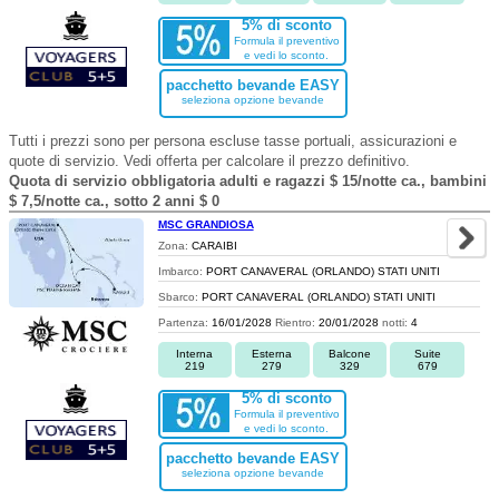
5% di sconto
Formula il preventivo
e vedi lo sconto.
pacchetto bevande EASY
seleziona opzione bevande
Tutti i prezzi sono per persona escluse tasse portuali, assicurazioni e
quote di servizio. Vedi offerta per calcolare il prezzo definitivo.
Quota di servizio obbligatoria adulti e ragazzi $ 15/notte ca., bambini
$ 7,5/notte ca., sotto 2 anni $ 0
MSC GRANDIOSA
Zona:
CARAIBI
Imbarco:
PORT CANAVERAL (ORLANDO) STATI UNITI
Sbarco:
PORT CANAVERAL (ORLANDO) STATI UNITI
Partenza:
16/01/2028
Rientro:
20/01/2028
notti:
4
Interna
Esterna
Balcone
Suite
219
279
329
679
5% di sconto
Formula il preventivo
e vedi lo sconto.
pacchetto bevande EASY
seleziona opzione bevande