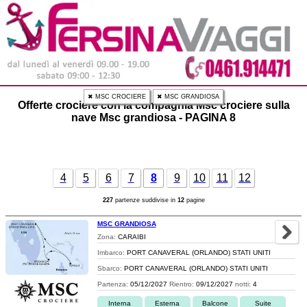
✖ MSC CROCIERE
✖ MSC GRANDIOSA
Offerte crociere con la compagnia Msc crociere sulla
nave Msc grandiosa - PAGINA 8
4
5
6
7
8
9
10
11
12
227
partenze suddivise in
12
pagine
MSC GRANDIOSA
Zona:
CARAIBI
Imbarco:
PORT CANAVERAL (ORLANDO) STATI UNITI
Sbarco:
PORT CANAVERAL (ORLANDO) STATI UNITI
Partenza:
05/12/2027
Rientro:
09/12/2027
notti:
4
Interna
Esterna
Balcone
Suite