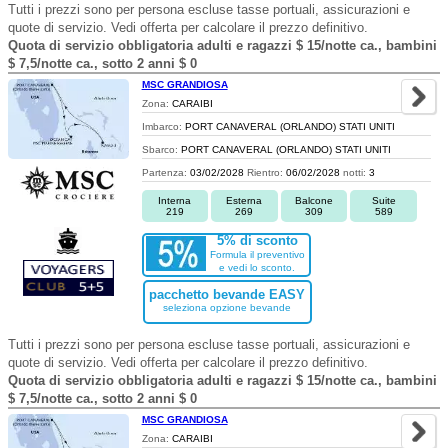
Tutti i prezzi sono per persona escluse tasse portuali, assicurazioni e
quote di servizio. Vedi offerta per calcolare il prezzo definitivo.
Quota di servizio obbligatoria adulti e ragazzi $ 15/notte ca., bambini
$ 7,5/notte ca., sotto 2 anni $ 0
MSC GRANDIOSA
Zona:
CARAIBI
Imbarco:
PORT CANAVERAL (ORLANDO) STATI UNITI
Sbarco:
PORT CANAVERAL (ORLANDO) STATI UNITI
Partenza:
03/02/2028
Rientro:
06/02/2028
notti:
3
Interna
Esterna
Balcone
Suite
219
269
309
589
5% di sconto
Formula il preventivo
e vedi lo sconto.
pacchetto bevande EASY
seleziona opzione bevande
Tutti i prezzi sono per persona escluse tasse portuali, assicurazioni e
quote di servizio. Vedi offerta per calcolare il prezzo definitivo.
Quota di servizio obbligatoria adulti e ragazzi $ 15/notte ca., bambini
$ 7,5/notte ca., sotto 2 anni $ 0
MSC GRANDIOSA
Zona:
CARAIBI