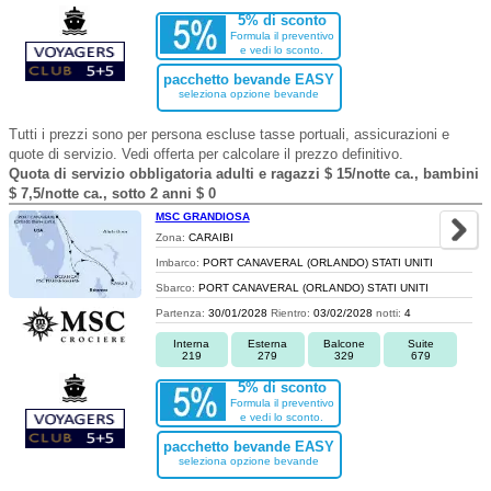
5% di sconto
Formula il preventivo
e vedi lo sconto.
pacchetto bevande EASY
seleziona opzione bevande
Tutti i prezzi sono per persona escluse tasse portuali, assicurazioni e
quote di servizio. Vedi offerta per calcolare il prezzo definitivo.
Quota di servizio obbligatoria adulti e ragazzi $ 15/notte ca., bambini
$ 7,5/notte ca., sotto 2 anni $ 0
MSC GRANDIOSA
Zona:
CARAIBI
Imbarco:
PORT CANAVERAL (ORLANDO) STATI UNITI
Sbarco:
PORT CANAVERAL (ORLANDO) STATI UNITI
Partenza:
30/01/2028
Rientro:
03/02/2028
notti:
4
Interna
Esterna
Balcone
Suite
219
279
329
679
5% di sconto
Formula il preventivo
e vedi lo sconto.
pacchetto bevande EASY
seleziona opzione bevande