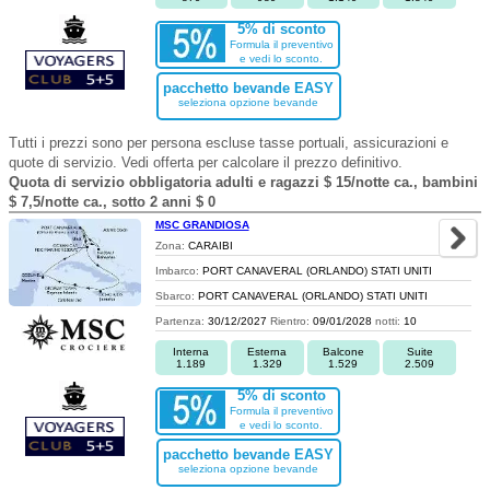
5% di sconto
Formula il preventivo
e vedi lo sconto.
pacchetto bevande EASY
seleziona opzione bevande
Tutti i prezzi sono per persona escluse tasse portuali, assicurazioni e
quote di servizio. Vedi offerta per calcolare il prezzo definitivo.
Quota di servizio obbligatoria adulti e ragazzi $ 15/notte ca., bambini
$ 7,5/notte ca., sotto 2 anni $ 0
MSC GRANDIOSA
Zona:
CARAIBI
Imbarco:
PORT CANAVERAL (ORLANDO) STATI UNITI
Sbarco:
PORT CANAVERAL (ORLANDO) STATI UNITI
Partenza:
30/12/2027
Rientro:
09/01/2028
notti:
10
Interna
Esterna
Balcone
Suite
1.189
1.329
1.529
2.509
5% di sconto
Formula il preventivo
e vedi lo sconto.
pacchetto bevande EASY
seleziona opzione bevande