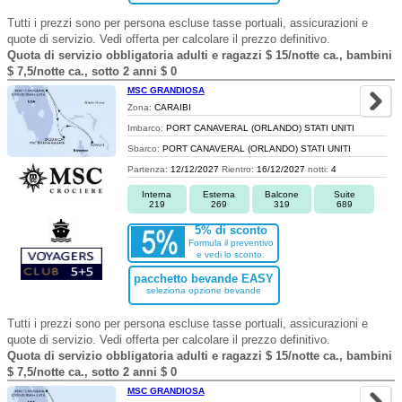
Tutti i prezzi sono per persona escluse tasse portuali, assicurazioni e
quote di servizio. Vedi offerta per calcolare il prezzo definitivo.
Quota di servizio obbligatoria adulti e ragazzi $ 15/notte ca., bambini
$ 7,5/notte ca., sotto 2 anni $ 0
MSC GRANDIOSA
Zona:
CARAIBI
Imbarco:
PORT CANAVERAL (ORLANDO) STATI UNITI
Sbarco:
PORT CANAVERAL (ORLANDO) STATI UNITI
Partenza:
12/12/2027
Rientro:
16/12/2027
notti:
4
Interna
Esterna
Balcone
Suite
219
269
319
689
5% di sconto
Formula il preventivo
e vedi lo sconto.
pacchetto bevande EASY
seleziona opzione bevande
Tutti i prezzi sono per persona escluse tasse portuali, assicurazioni e
quote di servizio. Vedi offerta per calcolare il prezzo definitivo.
Quota di servizio obbligatoria adulti e ragazzi $ 15/notte ca., bambini
$ 7,5/notte ca., sotto 2 anni $ 0
MSC GRANDIOSA