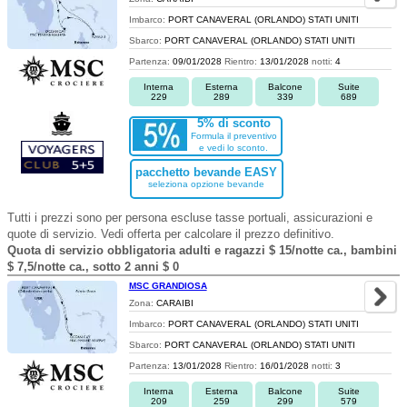
Imbarco:
PORT CANAVERAL (ORLANDO) STATI UNITI
Sbarco:
PORT CANAVERAL (ORLANDO) STATI UNITI
Partenza:
09/01/2028
Rientro:
13/01/2028
notti:
4
Interna
Esterna
Balcone
Suite
229
289
339
689
5% di sconto
Formula il preventivo
e vedi lo sconto.
pacchetto bevande EASY
seleziona opzione bevande
Tutti i prezzi sono per persona escluse tasse portuali, assicurazioni e
quote di servizio. Vedi offerta per calcolare il prezzo definitivo.
Quota di servizio obbligatoria adulti e ragazzi $ 15/notte ca., bambini
$ 7,5/notte ca., sotto 2 anni $ 0
MSC GRANDIOSA
Zona:
CARAIBI
Imbarco:
PORT CANAVERAL (ORLANDO) STATI UNITI
Sbarco:
PORT CANAVERAL (ORLANDO) STATI UNITI
Partenza:
13/01/2028
Rientro:
16/01/2028
notti:
3
Interna
Esterna
Balcone
Suite
209
259
299
579