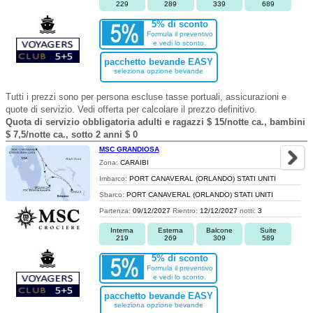
229
289
339
689
5% di sconto
Formula il preventivo
e vedi lo sconto.
pacchetto bevande EASY
seleziona opzione bevande
Tutti i prezzi sono per persona escluse tasse portuali, assicurazioni e
quote di servizio. Vedi offerta per calcolare il prezzo definitivo.
Quota di servizio obbligatoria adulti e ragazzi $ 15/notte ca., bambini
$ 7,5/notte ca., sotto 2 anni $ 0
MSC GRANDIOSA
Zona:
CARAIBI
Imbarco:
PORT CANAVERAL (ORLANDO) STATI UNITI
Sbarco:
PORT CANAVERAL (ORLANDO) STATI UNITI
Partenza:
09/12/2027
Rientro:
12/12/2027
notti:
3
Interna
Esterna
Balcone
Suite
219
269
309
589
5% di sconto
Formula il preventivo
e vedi lo sconto.
pacchetto bevande EASY
seleziona opzione bevande