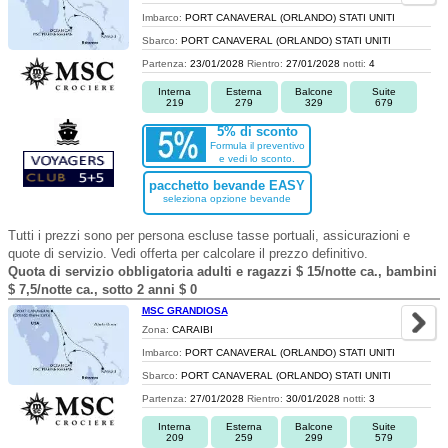
Imbarco:
PORT CANAVERAL (ORLANDO) STATI UNITI
Sbarco:
PORT CANAVERAL (ORLANDO) STATI UNITI
Partenza:
23/01/2028
Rientro:
27/01/2028
notti:
4
Interna
Esterna
Balcone
Suite
219
279
329
679
5% di sconto
Formula il preventivo
e vedi lo sconto.
pacchetto bevande EASY
seleziona opzione bevande
Tutti i prezzi sono per persona escluse tasse portuali, assicurazioni e
quote di servizio. Vedi offerta per calcolare il prezzo definitivo.
Quota di servizio obbligatoria adulti e ragazzi $ 15/notte ca., bambini
$ 7,5/notte ca., sotto 2 anni $ 0
MSC GRANDIOSA
Zona:
CARAIBI
Imbarco:
PORT CANAVERAL (ORLANDO) STATI UNITI
Sbarco:
PORT CANAVERAL (ORLANDO) STATI UNITI
Partenza:
27/01/2028
Rientro:
30/01/2028
notti:
3
Interna
Esterna
Balcone
Suite
209
259
299
579