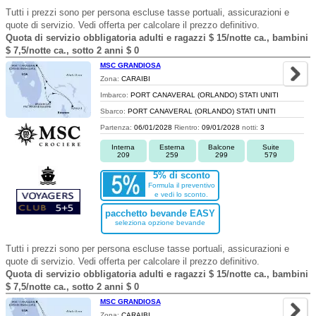
Tutti i prezzi sono per persona escluse tasse portuali, assicurazioni e
quote di servizio. Vedi offerta per calcolare il prezzo definitivo.
Quota di servizio obbligatoria adulti e ragazzi $ 15/notte ca., bambini
$ 7,5/notte ca., sotto 2 anni $ 0
MSC GRANDIOSA
Zona:
CARAIBI
Imbarco:
PORT CANAVERAL (ORLANDO) STATI UNITI
Sbarco:
PORT CANAVERAL (ORLANDO) STATI UNITI
Partenza:
06/01/2028
Rientro:
09/01/2028
notti:
3
Interna
Esterna
Balcone
Suite
209
259
299
579
5% di sconto
Formula il preventivo
e vedi lo sconto.
pacchetto bevande EASY
seleziona opzione bevande
Tutti i prezzi sono per persona escluse tasse portuali, assicurazioni e
quote di servizio. Vedi offerta per calcolare il prezzo definitivo.
Quota di servizio obbligatoria adulti e ragazzi $ 15/notte ca., bambini
$ 7,5/notte ca., sotto 2 anni $ 0
MSC GRANDIOSA
Zona:
CARAIBI