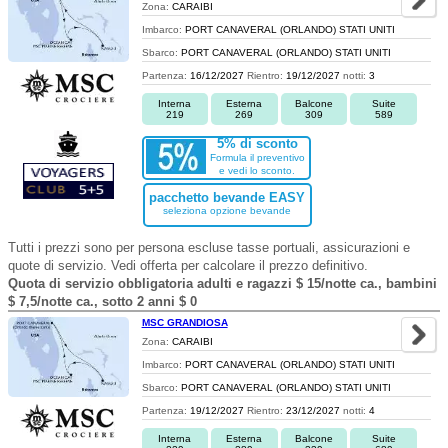
Zona:
CARAIBI
Imbarco:
PORT CANAVERAL (ORLANDO) STATI UNITI
Sbarco:
PORT CANAVERAL (ORLANDO) STATI UNITI
Partenza:
16/12/2027
Rientro:
19/12/2027
notti:
3
Interna
Esterna
Balcone
Suite
219
269
309
589
5% di sconto
Formula il preventivo
e vedi lo sconto.
pacchetto bevande EASY
seleziona opzione bevande
Tutti i prezzi sono per persona escluse tasse portuali, assicurazioni e
quote di servizio. Vedi offerta per calcolare il prezzo definitivo.
Quota di servizio obbligatoria adulti e ragazzi $ 15/notte ca., bambini
$ 7,5/notte ca., sotto 2 anni $ 0
MSC GRANDIOSA
Zona:
CARAIBI
Imbarco:
PORT CANAVERAL (ORLANDO) STATI UNITI
Sbarco:
PORT CANAVERAL (ORLANDO) STATI UNITI
Partenza:
19/12/2027
Rientro:
23/12/2027
notti:
4
Interna
Esterna
Balcone
Suite