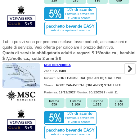
229
289
339
689
5% di sconto
Formula il preventivo
e vedi lo sconto.
pacchetto bevande EASY
seleziona opzione bevande
Tutti i prezzi sono per persona escluse tasse portuali, assicurazioni e
quote di servizio. Vedi offerta per calcolare il prezzo definitivo.
Quota di servizio obbligatoria adulti e ragazzi $ 15/notte ca., bambini
$ 7,5/notte ca., sotto 2 anni $ 0
MSC GRANDIOSA
Zona:
CARAIBI
Imbarco:
PORT CANAVERAL (ORLANDO) STATI UNITI
Sbarco:
PORT CANAVERAL (ORLANDO) STATI UNITI
Partenza:
19/12/2027
Rientro:
30/12/2027
notti:
11
Interna
Esterna
Balcone
Suite
959
1.109
1.319
2.369
5% di sconto
Formula il preventivo
e vedi lo sconto.
pacchetto bevande EASY
seleziona opzione bevande