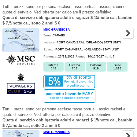
Tutti i prezzi sono per persona escluse tasse portuali, assicurazioni e
quote di servizio. Vedi offerta per calcolare il prezzo definitivo.
Quota di servizio obbligatoria adulti e ragazzi $ 15/notte ca., bambini
$ 7,5/notte ca., sotto 2 anni $ 0
MSC GRANDIOSA
Zona:
CARAIBI
Imbarco:
PORT CANAVERAL (ORLANDO) STATI UNITI
Sbarco:
PORT CANAVERAL (ORLANDO) STATI UNITI
Partenza:
23/12/2027
Rientro:
30/12/2027
notti:
7
Interna
Esterna
Balcone
Suite
649
759
919
1.619
5% di sconto
Formula il preventivo
e vedi lo sconto.
pacchetto bevande EASY
seleziona opzione bevande
Tutti i prezzi sono per persona escluse tasse portuali, assicurazioni e
quote di servizio. Vedi offerta per calcolare il prezzo definitivo.
Quota di servizio obbligatoria adulti e ragazzi $ 15/notte ca., bambini
$ 7,5/notte ca., sotto 2 anni $ 0
MSC GRANDIOSA