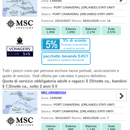
Zona:
CARAIBI
Imbarco:
PORT CANAVERAL (ORLANDO) STATI UNITI
Sbarco:
PORT CANAVERAL (ORLANDO) STATI UNITI
Partenza:
23/12/2027
Rientro:
06/01/2028
notti:
14
Interna
Esterna
Balcone
Suite
1.659
1.859
2.179
3.579
5% di sconto
Formula il preventivo
e vedi lo sconto.
pacchetto bevande EASY
seleziona opzione bevande
Tutti i prezzi sono per persona escluse tasse portuali, assicurazioni e
quote di servizio. Vedi offerta per calcolare il prezzo definitivo.
Quota di servizio obbligatoria adulti e ragazzi $ 15/notte ca., bambini
$ 7,5/notte ca., sotto 2 anni $ 0
MSC GRANDIOSA
Zona:
CARAIBI
Imbarco:
PORT CANAVERAL (ORLANDO) STATI UNITI
Sbarco:
PORT CANAVERAL (ORLANDO) STATI UNITI
Partenza:
30/12/2027
Rientro:
06/01/2028
notti:
7
Interna
Esterna
Balcone
Suite
879
989
1.149
1.849