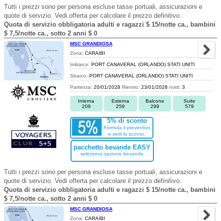
Tutti i prezzi sono per persona escluse tasse portuali, assicurazioni e
quote di servizio. Vedi offerta per calcolare il prezzo definitivo.
Quota di servizio obbligatoria adulti e ragazzi $ 15/notte ca., bambini
$ 7,5/notte ca., sotto 2 anni $ 0
MSC GRANDIOSA
Zona:
CARAIBI
Imbarco:
PORT CANAVERAL (ORLANDO) STATI UNITI
Sbarco:
PORT CANAVERAL (ORLANDO) STATI UNITI
Partenza:
20/01/2028
Rientro:
23/01/2028
notti:
3
Interna
Esterna
Balcone
Suite
209
259
299
579
5% di sconto
Formula il preventivo
e vedi lo sconto.
pacchetto bevande EASY
seleziona opzione bevande
Tutti i prezzi sono per persona escluse tasse portuali, assicurazioni e
quote di servizio. Vedi offerta per calcolare il prezzo definitivo.
Quota di servizio obbligatoria adulti e ragazzi $ 15/notte ca., bambini
$ 7,5/notte ca., sotto 2 anni $ 0
MSC GRANDIOSA
Zona:
CARAIBI