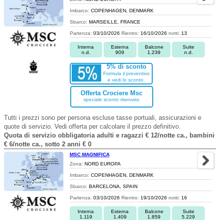
Imbarco:
COPENHAGEN, DENMARK
Sbarco:
MARSEILLE, FRANCE
Partenza:
03/10/2026
Rientro:
16/10/2026
notti:
13
Interna
Esterna
Balcone
Suite
n.d.
909
1.239
n.d.
5% di sconto
Formula il preventivo
e vedi lo sconto.
Offerta Crociere Msc
speciale sconto riservato
Tutti i prezzi sono per persona escluse tasse portuali, assicurazioni e
quote di servizio. Vedi offerta per calcolare il prezzo definitivo.
Quota di servizio obbligatoria adulti e ragazzi € 12/notte ca., bambini
€ 6/notte ca., sotto 2 anni € 0
MSC MAGNIFICA
Zona:
NORD EUROPA
Imbarco:
COPENHAGEN, DENMARK
Sbarco:
BARCELONA, SPAIN
Partenza:
03/10/2026
Rientro:
19/10/2026
notti:
16
Interna
Esterna
Balcone
Suite
1.119
1.409
1.859
5.229