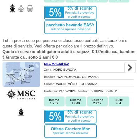
5% di sconto
Formula il preventivo
e vedi lo sconto.
pacchetto bevande EASY
seleziona opzione bevande
Tutti i prezzi sono per persona escluse tasse portuali, assicurazioni e
quote di servizio. Vedi offerta per calcolare il prezzo definitivo.
Quota di servizio obbligatoria adulti e ragazzi € 12/notte ca., bambini
€ 6/notte ca., sotto 2 anni € 0
MSC MAGNIFICA
Zona:
NORD EUROPA
Imbarco:
WARNEMÜNDE, GERMANIA
Sbarco:
WARNEMÜNDE, GERMANIA
Partenza:
24/09/2026
Rientro:
05/10/2026
notti:
11
Interna
Esterna
Balcone
Suite
1.739
1.849
2.249
n.d.
5% di sconto
Formula il preventivo
e vedi lo sconto.
Offerta Crociere Msc
speciale sconto riservato