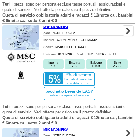
Tutti i prezzi sono per persona escluse tasse portuali, assicurazioni e
quote di servizio. Vedi offerta per calcolare il prezzo definitivo.
Quota di servizio obbligatoria adulti e ragazzi € 12/notte ca., bambini
€ 6/notte ca., sotto 2 anni € 0
MSC MAGNIFICA
Zona:
NORD EUROPA
Imbarco:
WARNEMÜNDE, GERMANIA
Sbarco:
MARSEILLE, FRANCE
Partenza:
05/10/2026
Rientro:
16/10/2026
notti:
11
Interna
Esterna
Balcone
Suite
n.d.
799
1.109
2.229
5% di sconto
Formula il preventivo
e vedi lo sconto.
pacchetto bevande EASY
seleziona opzione bevande
Tutti i prezzi sono per persona escluse tasse portuali, assicurazioni e
quote di servizio. Vedi offerta per calcolare il prezzo definitivo.
Quota di servizio obbligatoria adulti e ragazzi € 12/notte ca., bambini
€ 6/notte ca., sotto 2 anni € 0
MSC MAGNIFICA
Zona:
NORD EUROPA