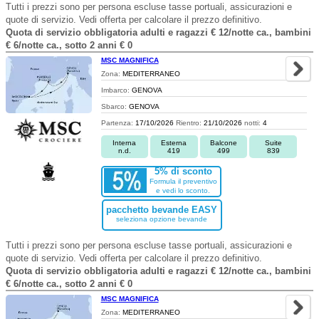
Tutti i prezzi sono per persona escluse tasse portuali, assicurazioni e
quote di servizio. Vedi offerta per calcolare il prezzo definitivo.
Quota di servizio obbligatoria adulti e ragazzi € 12/notte ca., bambini
€ 6/notte ca., sotto 2 anni € 0
MSC MAGNIFICA
Zona:
MEDITERRANEO
Imbarco:
GENOVA
Sbarco:
GENOVA
Partenza:
17/10/2026
Rientro:
21/10/2026
notti:
4
Interna
Esterna
Balcone
Suite
n.d.
419
499
839
5% di sconto
Formula il preventivo
e vedi lo sconto.
pacchetto bevande EASY
seleziona opzione bevande
Tutti i prezzi sono per persona escluse tasse portuali, assicurazioni e
quote di servizio. Vedi offerta per calcolare il prezzo definitivo.
Quota di servizio obbligatoria adulti e ragazzi € 12/notte ca., bambini
€ 6/notte ca., sotto 2 anni € 0
MSC MAGNIFICA
Zona:
MEDITERRANEO