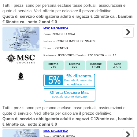
Tutti i prezzi sono per persona escluse tasse portuali, assicurazioni e
quote di servizio. Vedi offerta per calcolare il prezzo definitivo.
Quota di servizio obbligatoria adulti e ragazzi € 12/notte ca., bambini
€ 6/notte ca., sotto 2 anni € 0
MSC MAGNIFICA
Zona:
NORD EUROPA
Imbarco:
COPENHAGEN, DENMARK
Sbarco:
GENOVA
Partenza:
03/10/2026
Rientro:
17/10/2026
notti:
14
Interna
Esterna
Balcone
Suite
719
979
1.349
4.509
5% di sconto
Formula il preventivo
e vedi lo sconto.
Offerta Crociere Msc
speciale sconto riservato
Tutti i prezzi sono per persona escluse tasse portuali, assicurazioni e
quote di servizio. Vedi offerta per calcolare il prezzo definitivo.
Quota di servizio obbligatoria adulti e ragazzi € 12/notte ca., bambini
€ 6/notte ca., sotto 2 anni € 0
MSC MAGNIFICA
Zona:
NORD EUROPA