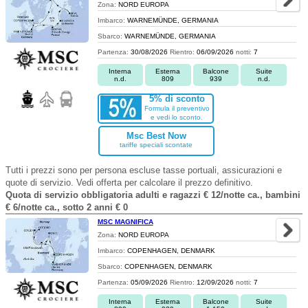
Zona:
NORD EUROPA
Imbarco:
WARNEMÜNDE, GERMANIA
Sbarco:
WARNEMÜNDE, GERMANIA
Partenza:
30/08/2026
Rientro:
06/09/2026
notti:
7
Interna
Esterna
Balcone
Suite
n.d.
809
939
n.d.
5% di sconto
Formula il preventivo
e vedi lo sconto.
Msc Best Now
tariffe speciali scontate
Tutti i prezzi sono per persona escluse tasse portuali, assicurazioni e
quote di servizio. Vedi offerta per calcolare il prezzo definitivo.
Quota di servizio obbligatoria adulti e ragazzi € 12/notte ca., bambini
€ 6/notte ca., sotto 2 anni € 0
MSC MAGNIFICA
Zona:
NORD EUROPA
Imbarco:
COPENHAGEN, DENMARK
Sbarco:
COPENHAGEN, DENMARK
Partenza:
05/09/2026
Rientro:
12/09/2026
notti:
7
Interna
Esterna
Balcone
Suite