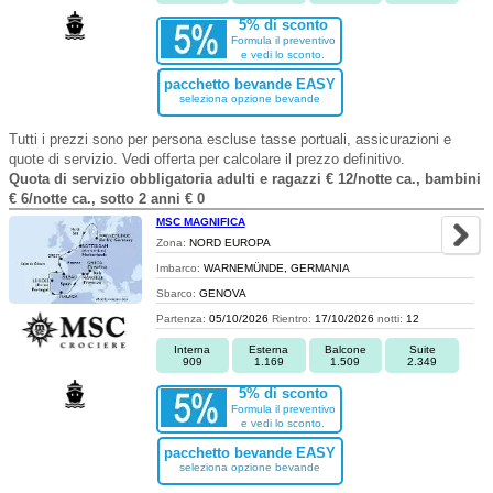
5% di sconto
Formula il preventivo
e vedi lo sconto.
pacchetto bevande EASY
seleziona opzione bevande
Tutti i prezzi sono per persona escluse tasse portuali, assicurazioni e
quote di servizio. Vedi offerta per calcolare il prezzo definitivo.
Quota di servizio obbligatoria adulti e ragazzi € 12/notte ca., bambini
€ 6/notte ca., sotto 2 anni € 0
MSC MAGNIFICA
Zona:
NORD EUROPA
Imbarco:
WARNEMÜNDE, GERMANIA
Sbarco:
GENOVA
Partenza:
05/10/2026
Rientro:
17/10/2026
notti:
12
Interna
Esterna
Balcone
Suite
909
1.169
1.509
2.349
5% di sconto
Formula il preventivo
e vedi lo sconto.
pacchetto bevande EASY
seleziona opzione bevande