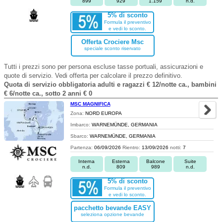
899
929
1.159
n.d.
5% di sconto
Formula il preventivo
e vedi lo sconto.
Offerta Crociere Msc
speciale sconto riservato
Tutti i prezzi sono per persona escluse tasse portuali, assicurazioni e
quote di servizio. Vedi offerta per calcolare il prezzo definitivo.
Quota di servizio obbligatoria adulti e ragazzi € 12/notte ca., bambini
€ 6/notte ca., sotto 2 anni € 0
MSC MAGNIFICA
Zona:
NORD EUROPA
Imbarco:
WARNEMÜNDE, GERMANIA
Sbarco:
WARNEMÜNDE, GERMANIA
Partenza:
06/09/2026
Rientro:
13/09/2026
notti:
7
Interna
Esterna
Balcone
Suite
n.d.
809
989
n.d.
5% di sconto
Formula il preventivo
e vedi lo sconto.
pacchetto bevande EASY
seleziona opzione bevande