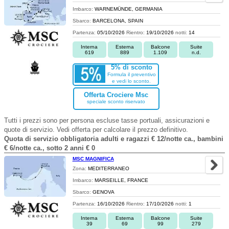
Imbarco:
WARNEMÜNDE, GERMANIA
Sbarco:
BARCELONA, SPAIN
Partenza:
05/10/2026
Rientro:
19/10/2026
notti:
14
Interna
Esterna
Balcone
Suite
619
889
1.109
n.d.
5% di sconto
Formula il preventivo
e vedi lo sconto.
Offerta Crociere Msc
speciale sconto riservato
Tutti i prezzi sono per persona escluse tasse portuali, assicurazioni e
quote di servizio. Vedi offerta per calcolare il prezzo definitivo.
Quota di servizio obbligatoria adulti e ragazzi € 12/notte ca., bambini
€ 6/notte ca., sotto 2 anni € 0
MSC MAGNIFICA
Zona:
MEDITERRANEO
Imbarco:
MARSEILLE, FRANCE
Sbarco:
GENOVA
Partenza:
16/10/2026
Rientro:
17/10/2026
notti:
1
Interna
Esterna
Balcone
Suite
39
69
99
279