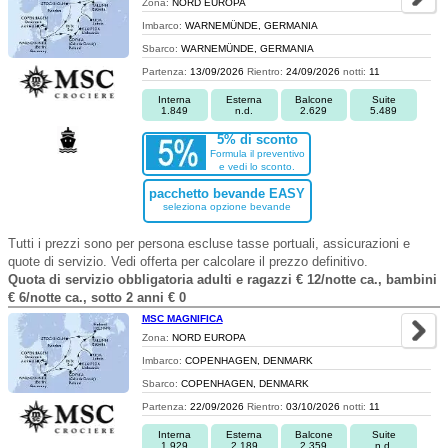
Zona:
NORD EUROPA
Imbarco:
WARNEMÜNDE, GERMANIA
Sbarco:
WARNEMÜNDE, GERMANIA
Partenza:
13/09/2026
Rientro:
24/09/2026
notti:
11
Interna
Esterna
Balcone
Suite
1.849
n.d.
2.629
5.489
5% di sconto
Formula il preventivo
e vedi lo sconto.
pacchetto bevande EASY
seleziona opzione bevande
Tutti i prezzi sono per persona escluse tasse portuali, assicurazioni e
quote di servizio. Vedi offerta per calcolare il prezzo definitivo.
Quota di servizio obbligatoria adulti e ragazzi € 12/notte ca., bambini
€ 6/notte ca., sotto 2 anni € 0
MSC MAGNIFICA
Zona:
NORD EUROPA
Imbarco:
COPENHAGEN, DENMARK
Sbarco:
COPENHAGEN, DENMARK
Partenza:
22/09/2026
Rientro:
03/10/2026
notti:
11
Interna
Esterna
Balcone
Suite
1.929
2.189
2.359
n.d.