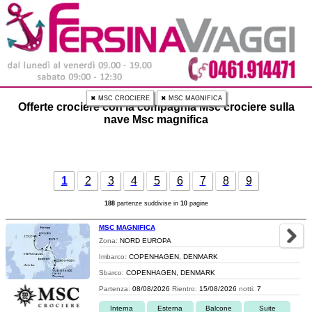
✖ MSC CROCIERE
✖ MSC MAGNIFICA
Offerte crociere con la compagnia Msc crociere sulla
nave Msc magnifica
1
2
3
4
5
6
7
8
9
188
partenze suddivise in
10
pagine
MSC MAGNIFICA
Zona:
NORD EUROPA
Imbarco:
COPENHAGEN, DENMARK
Sbarco:
COPENHAGEN, DENMARK
Partenza:
08/08/2026
Rientro:
15/08/2026
notti:
7
Interna
Esterna
Balcone
Suite