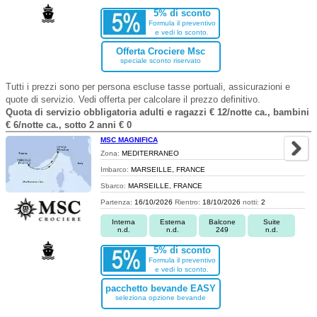
5% di sconto
Formula il preventivo
e vedi lo sconto.
Offerta Crociere Msc
speciale sconto riservato
Tutti i prezzi sono per persona escluse tasse portuali, assicurazioni e
quote di servizio. Vedi offerta per calcolare il prezzo definitivo.
Quota di servizio obbligatoria adulti e ragazzi € 12/notte ca., bambini
€ 6/notte ca., sotto 2 anni € 0
MSC MAGNIFICA
Zona:
MEDITERRANEO
Imbarco:
MARSEILLE, FRANCE
Sbarco:
MARSEILLE, FRANCE
Partenza:
16/10/2026
Rientro:
18/10/2026
notti:
2
Interna
Esterna
Balcone
Suite
n.d.
n.d.
249
n.d.
5% di sconto
Formula il preventivo
e vedi lo sconto.
pacchetto bevande EASY
seleziona opzione bevande