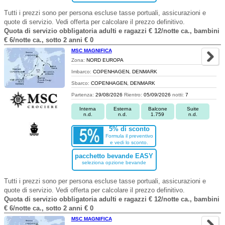
Tutti i prezzi sono per persona escluse tasse portuali, assicurazioni e
quote di servizio. Vedi offerta per calcolare il prezzo definitivo.
Quota di servizio obbligatoria adulti e ragazzi € 12/notte ca., bambini
€ 6/notte ca., sotto 2 anni € 0
MSC MAGNIFICA
Zona:
NORD EUROPA
Imbarco:
COPENHAGEN, DENMARK
Sbarco:
COPENHAGEN, DENMARK
Partenza:
29/08/2026
Rientro:
05/09/2026
notti:
7
Interna
Esterna
Balcone
Suite
n.d.
n.d.
1.759
n.d.
5% di sconto
Formula il preventivo
e vedi lo sconto.
pacchetto bevande EASY
seleziona opzione bevande
Tutti i prezzi sono per persona escluse tasse portuali, assicurazioni e
quote di servizio. Vedi offerta per calcolare il prezzo definitivo.
Quota di servizio obbligatoria adulti e ragazzi € 12/notte ca., bambini
€ 6/notte ca., sotto 2 anni € 0
MSC MAGNIFICA