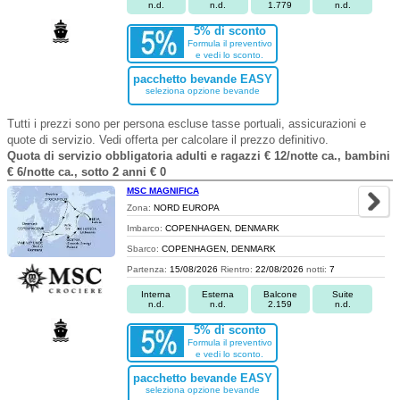
n.d.
n.d.
1.779
n.d.
5% di sconto
Formula il preventivo
e vedi lo sconto.
pacchetto bevande EASY
seleziona opzione bevande
Tutti i prezzi sono per persona escluse tasse portuali, assicurazioni e
quote di servizio. Vedi offerta per calcolare il prezzo definitivo.
Quota di servizio obbligatoria adulti e ragazzi € 12/notte ca., bambini
€ 6/notte ca., sotto 2 anni € 0
MSC MAGNIFICA
Zona:
NORD EUROPA
Imbarco:
COPENHAGEN, DENMARK
Sbarco:
COPENHAGEN, DENMARK
Partenza:
15/08/2026
Rientro:
22/08/2026
notti:
7
Interna
Esterna
Balcone
Suite
n.d.
n.d.
2.159
n.d.
5% di sconto
Formula il preventivo
e vedi lo sconto.
pacchetto bevande EASY
seleziona opzione bevande