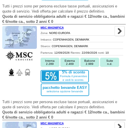
Tutti i prezzi sono per persona escluse tasse portuali, assicurazioni e
quote di servizio. Vedi offerta per calcolare il prezzo definitivo.
Quota di servizio obbligatoria adulti e ragazzi € 12/notte ca., bambini
€ 6/notte ca., sotto 2 anni € 0
MSC MAGNIFICA
Zona:
NORD EUROPA
Imbarco:
COPENHAGEN, DENMARK
Sbarco:
COPENHAGEN, DENMARK
Partenza:
12/09/2026
Rientro:
22/09/2026
notti:
10
Interna
Esterna
Balcone
Suite
2.289
2.469
2.989
n.d.
5% di sconto
Formula il preventivo
e vedi lo sconto.
pacchetto bevande EASY
seleziona opzione bevande
Tutti i prezzi sono per persona escluse tasse portuali, assicurazioni e
quote di servizio. Vedi offerta per calcolare il prezzo definitivo.
Quota di servizio obbligatoria adulti e ragazzi € 12/notte ca., bambini
€ 6/notte ca., sotto 2 anni € 0
MSC MAGNIFICA