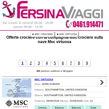
✖ MSC CROCIERE
✖ MSC VIRTUOSA
Offerte crociere con la compagnia Msc crociere sulla
nave Msc virtuosa
1
2
3
4
5
6
7
8
9
262
partenze suddivise in
14
pagine
MSC VIRTUOSA
Zona:
NORD EUROPA
Imbarco:
SOUTHAMPTON, UNITED KINGDOM
Sbarco:
SOUTHAMPTON, UNITED KINGDOM
Partenza:
08/08/2026
Rientro:
20/08/2026
notti:
12
Interna
Esterna
Balcone
Suite