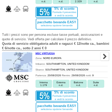
n.d.
n.d.
2.329
n.d.
5% di sconto
Formula il preventivo
e vedi lo sconto.
pacchetto bevande EASY
seleziona opzione bevande
Tutti i prezzi sono per persona escluse tasse portuali, assicurazioni e
quote di servizio. Vedi offerta per calcolare il prezzo definitivo.
Quota di servizio obbligatoria adulti e ragazzi € 12/notte ca., bambini
€ 6/notte ca., sotto 2 anni € 0
MSC VIRTUOSA
Zona:
NORD EUROPA
Imbarco:
SOUTHAMPTON, UNITED KINGDOM
Sbarco:
SOUTHAMPTON, UNITED KINGDOM
Partenza:
20/08/2026
Rientro:
29/08/2026
notti:
9
Interna
Esterna
Balcone
Suite
1.179
n.d.
n.d.
n.d.
5% di sconto
Formula il preventivo
e vedi lo sconto.
pacchetto bevande EASY
seleziona opzione bevande