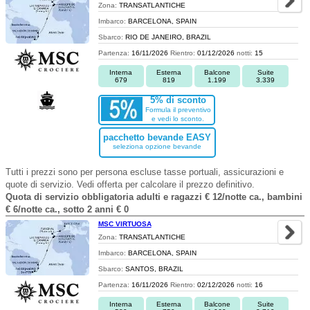
Zona:
TRANSATLANTICHE
Imbarco:
BARCELONA, SPAIN
Sbarco:
RIO DE JANEIRO, BRAZIL
Partenza:
16/11/2026
Rientro:
01/12/2026
notti:
15
Interna
Esterna
Balcone
Suite
679
819
1.199
3.339
5% di sconto
Formula il preventivo
e vedi lo sconto.
pacchetto bevande EASY
seleziona opzione bevande
Tutti i prezzi sono per persona escluse tasse portuali, assicurazioni e
quote di servizio. Vedi offerta per calcolare il prezzo definitivo.
Quota di servizio obbligatoria adulti e ragazzi € 12/notte ca., bambini
€ 6/notte ca., sotto 2 anni € 0
MSC VIRTUOSA
Zona:
TRANSATLANTICHE
Imbarco:
BARCELONA, SPAIN
Sbarco:
SANTOS, BRAZIL
Partenza:
16/11/2026
Rientro:
02/12/2026
notti:
16
Interna
Esterna
Balcone
Suite