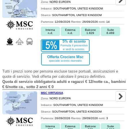
Zona:
NORD EUROPA
Imbarco:
SOUTHAMPTON, UNITED KINGDOM
Sbarco:
SOUTHAMPTON, UNITED KINGDOM
Partenza:
12/09/2026
Rientro:
26/09/2026
notti:
14
Interna
Esterna
Balcone
Suite
n.d.
n.d.
1.829
6.469
5% di sconto
Formula il preventivo
e vedi lo sconto.
Offerta Crociere Msc
speciale sconto riservato
Tutti i prezzi sono per persona escluse tasse portuali, assicurazioni e
quote di servizio. Vedi offerta per calcolare il prezzo definitivo.
Quota di servizio obbligatoria adulti e ragazzi € 12/notte ca., bambini
€ 6/notte ca., sotto 2 anni € 0
MSC VIRTUOSA
Zona:
NORD EUROPA
Imbarco:
SOUTHAMPTON, UNITED KINGDOM
Sbarco:
SOUTHAMPTON, UNITED KINGDOM
Partenza:
26/09/2026
Rientro:
29/09/2026
notti:
3
Interna
Esterna
Balcone
Suite