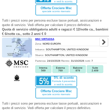
e vedi lo sconto.
Offerta Crociere Msc
speciale sconto riservato
Tutti i prezzi sono per persona escluse tasse portuali, assicurazioni e
quote di servizio. Vedi offerta per calcolare il prezzo definitivo.
Quota di servizio obbligatoria adulti e ragazzi € 12/notte ca., bambini
€ 6/notte ca., sotto 2 anni € 0
MSC VIRTUOSA
Zona:
NORD EUROPA
Imbarco:
SOUTHAMPTON, UNITED KINGDOM
Sbarco:
SOUTHAMPTON, UNITED KINGDOM
Partenza:
24/10/2026
Rientro:
31/10/2026
notti:
7
Interna
Esterna
Balcone
Suite
569
769
879
2.409
5% di sconto
Formula il preventivo
e vedi lo sconto.
Offerta Crociere Msc
speciale sconto riservato
Tutti i prezzi sono per persona escluse tasse portuali, assicurazioni e
quote di servizio. Vedi offerta per calcolare il prezzo definitivo.