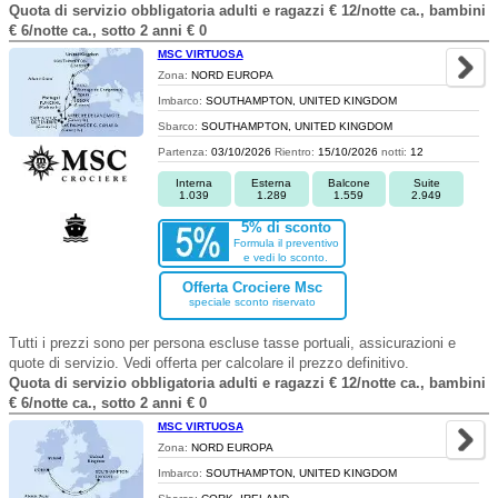
Quota di servizio obbligatoria adulti e ragazzi € 12/notte ca., bambini
€ 6/notte ca., sotto 2 anni € 0
MSC VIRTUOSA
Zona:
NORD EUROPA
Imbarco:
SOUTHAMPTON, UNITED KINGDOM
Sbarco:
SOUTHAMPTON, UNITED KINGDOM
Partenza:
03/10/2026
Rientro:
15/10/2026
notti:
12
Interna
Esterna
Balcone
Suite
1.039
1.289
1.559
2.949
5% di sconto
Formula il preventivo
e vedi lo sconto.
Offerta Crociere Msc
speciale sconto riservato
Tutti i prezzi sono per persona escluse tasse portuali, assicurazioni e
quote di servizio. Vedi offerta per calcolare il prezzo definitivo.
Quota di servizio obbligatoria adulti e ragazzi € 12/notte ca., bambini
€ 6/notte ca., sotto 2 anni € 0
MSC VIRTUOSA
Zona:
NORD EUROPA
Imbarco:
SOUTHAMPTON, UNITED KINGDOM