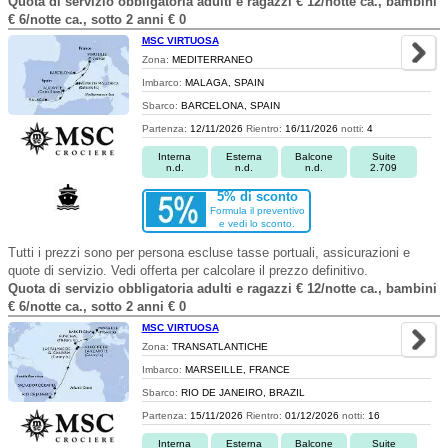
Quota di servizio obbligatoria adulti e ragazzi € 12/notte ca., bambini
€ 6/notte ca., sotto 2 anni € 0
MSC VIRTUOSA
Zona:
MEDITERRANEO
Imbarco:
MALAGA, SPAIN
Sbarco:
BARCELONA, SPAIN
Partenza:
12/11/2026
Rientro:
16/11/2026
notti:
4
Interna
Esterna
Balcone
Suite
n.d.
n.d.
n.d.
2.709
5% di sconto
Formula il preventivo
e vedi lo sconto.
Tutti i prezzi sono per persona escluse tasse portuali, assicurazioni e
quote di servizio. Vedi offerta per calcolare il prezzo definitivo.
Quota di servizio obbligatoria adulti e ragazzi € 12/notte ca., bambini
€ 6/notte ca., sotto 2 anni € 0
MSC VIRTUOSA
Zona:
TRANSATLANTICHE
Imbarco:
MARSEILLE, FRANCE
Sbarco:
RIO DE JANEIRO, BRAZIL
Partenza:
15/11/2026
Rientro:
01/12/2026
notti:
16
Interna
Esterna
Balcone
Suite