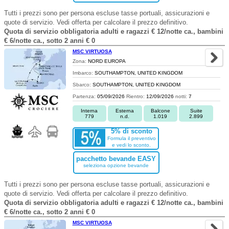
Tutti i prezzi sono per persona escluse tasse portuali, assicurazioni e
quote di servizio. Vedi offerta per calcolare il prezzo definitivo.
Quota di servizio obbligatoria adulti e ragazzi € 12/notte ca., bambini
€ 6/notte ca., sotto 2 anni € 0
MSC VIRTUOSA
Zona:
NORD EUROPA
Imbarco:
SOUTHAMPTON, UNITED KINGDOM
Sbarco:
SOUTHAMPTON, UNITED KINGDOM
Partenza:
05/09/2026
Rientro:
12/09/2026
notti:
7
Interna
Esterna
Balcone
Suite
779
n.d.
1.019
2.899
5% di sconto
Formula il preventivo
e vedi lo sconto.
pacchetto bevande EASY
seleziona opzione bevande
Tutti i prezzi sono per persona escluse tasse portuali, assicurazioni e
quote di servizio. Vedi offerta per calcolare il prezzo definitivo.
Quota di servizio obbligatoria adulti e ragazzi € 12/notte ca., bambini
€ 6/notte ca., sotto 2 anni € 0
MSC VIRTUOSA