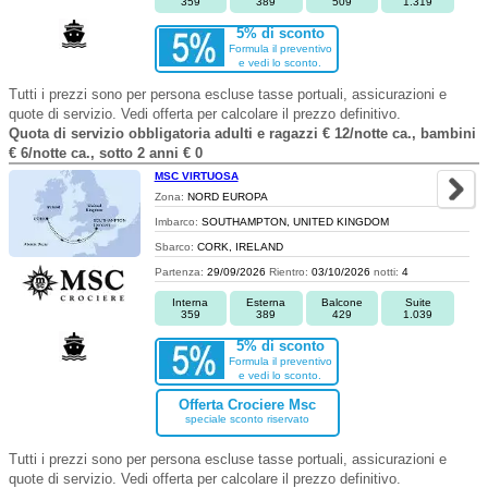
359
389
509
1.319
5% di sconto
Formula il preventivo
e vedi lo sconto.
Tutti i prezzi sono per persona escluse tasse portuali, assicurazioni e
quote di servizio. Vedi offerta per calcolare il prezzo definitivo.
Quota di servizio obbligatoria adulti e ragazzi € 12/notte ca., bambini
€ 6/notte ca., sotto 2 anni € 0
MSC VIRTUOSA
Zona:
NORD EUROPA
Imbarco:
SOUTHAMPTON, UNITED KINGDOM
Sbarco:
CORK, IRELAND
Partenza:
29/09/2026
Rientro:
03/10/2026
notti:
4
Interna
Esterna
Balcone
Suite
359
389
429
1.039
5% di sconto
Formula il preventivo
e vedi lo sconto.
Offerta Crociere Msc
speciale sconto riservato
Tutti i prezzi sono per persona escluse tasse portuali, assicurazioni e
quote di servizio. Vedi offerta per calcolare il prezzo definitivo.