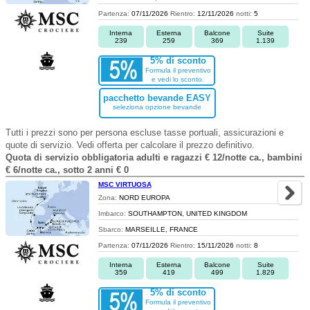
Partenza:
07/11/2026
Rientro:
12/11/2026
notti:
5
Interna
Esterna
Balcone
Suite
239
259
369
1.139
5% di sconto
Formula il preventivo
e vedi lo sconto.
pacchetto bevande EASY
seleziona opzione bevande
Tutti i prezzi sono per persona escluse tasse portuali, assicurazioni e
quote di servizio. Vedi offerta per calcolare il prezzo definitivo.
Quota di servizio obbligatoria adulti e ragazzi € 12/notte ca., bambini
€ 6/notte ca., sotto 2 anni € 0
MSC VIRTUOSA
Zona:
NORD EUROPA
Imbarco:
SOUTHAMPTON, UNITED KINGDOM
Sbarco:
MARSEILLE, FRANCE
Partenza:
07/11/2026
Rientro:
15/11/2026
notti:
8
Interna
Esterna
Balcone
Suite
359
419
499
1.829
5% di sconto
Formula il preventivo