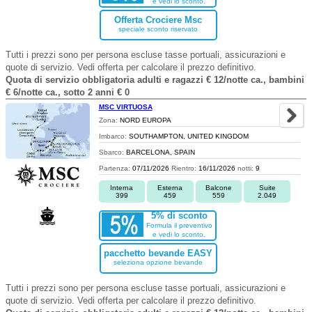
e vedi lo sconto.
Offerta Crociere Msc
speciale sconto riservato
Tutti i prezzi sono per persona escluse tasse portuali, assicurazioni e
quote di servizio. Vedi offerta per calcolare il prezzo definitivo.
Quota di servizio obbligatoria adulti e ragazzi € 12/notte ca., bambini
€ 6/notte ca., sotto 2 anni € 0
MSC VIRTUOSA
Zona:
NORD EUROPA
Imbarco:
SOUTHAMPTON, UNITED KINGDOM
Sbarco:
BARCELONA, SPAIN
Partenza:
07/11/2026
Rientro:
16/11/2026
notti:
9
Interna
Esterna
Balcone
Suite
399
459
559
2.049
5% di sconto
Formula il preventivo
e vedi lo sconto.
pacchetto bevande EASY
seleziona opzione bevande
Tutti i prezzi sono per persona escluse tasse portuali, assicurazioni e
quote di servizio. Vedi offerta per calcolare il prezzo definitivo.