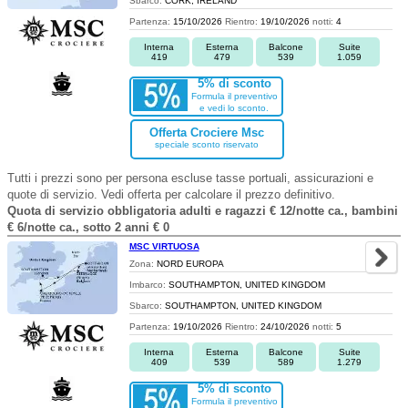
Sbarco:
CORK, IRELAND
Partenza:
15/10/2026
Rientro:
19/10/2026
notti:
4
Interna
Esterna
Balcone
Suite
419
479
539
1.059
5% di sconto
Formula il preventivo
e vedi lo sconto.
Offerta Crociere Msc
speciale sconto riservato
Tutti i prezzi sono per persona escluse tasse portuali, assicurazioni e
quote di servizio. Vedi offerta per calcolare il prezzo definitivo.
Quota di servizio obbligatoria adulti e ragazzi € 12/notte ca., bambini
€ 6/notte ca., sotto 2 anni € 0
MSC VIRTUOSA
Zona:
NORD EUROPA
Imbarco:
SOUTHAMPTON, UNITED KINGDOM
Sbarco:
SOUTHAMPTON, UNITED KINGDOM
Partenza:
19/10/2026
Rientro:
24/10/2026
notti:
5
Interna
Esterna
Balcone
Suite
409
539
589
1.279
5% di sconto
Formula il preventivo