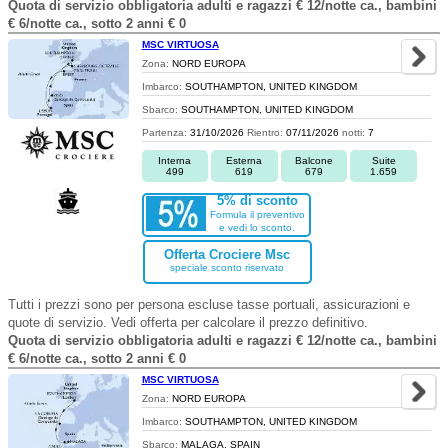
Quota di servizio obbligatoria adulti e ragazzi € 12/notte ca., bambini
€ 6/notte ca., sotto 2 anni € 0
MSC VIRTUOSA
Zona:
NORD EUROPA
Imbarco:
SOUTHAMPTON, UNITED KINGDOM
Sbarco:
SOUTHAMPTON, UNITED KINGDOM
Partenza:
31/10/2026
Rientro:
07/11/2026
notti:
7
Interna
Esterna
Balcone
Suite
499
619
679
1.659
5% di sconto
Formula il preventivo
e vedi lo sconto.
Offerta Crociere Msc
speciale sconto riservato
Tutti i prezzi sono per persona escluse tasse portuali, assicurazioni e
quote di servizio. Vedi offerta per calcolare il prezzo definitivo.
Quota di servizio obbligatoria adulti e ragazzi € 12/notte ca., bambini
€ 6/notte ca., sotto 2 anni € 0
MSC VIRTUOSA
Zona:
NORD EUROPA
Imbarco:
SOUTHAMPTON, UNITED KINGDOM
Sbarco:
MALAGA, SPAIN