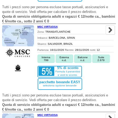
Tutti i prezzi sono per persona escluse tasse portuali, assicurazioni e
quote di servizio. Vedi offerta per calcolare il prezzo definitivo.
Quota di servizio obbligatoria adulti e ragazzi € 12/notte ca., bambini
€ 6/notte ca., sotto 2 anni € 0
MSC VIRTUOSA
Zona:
TRANSATLANTICHE
Imbarco:
BARCELONA, SPAIN
Sbarco:
SALVADOR, BRAZIL
Partenza:
16/11/2026
Rientro:
28/11/2026
notti:
12
Interna
Esterna
Balcone
Suite
799
n.d.
n.d.
2.679
5% di sconto
Formula il preventivo
e vedi lo sconto.
pacchetto bevande EASY
seleziona opzione bevande
Tutti i prezzi sono per persona escluse tasse portuali, assicurazioni e
quote di servizio. Vedi offerta per calcolare il prezzo definitivo.
Quota di servizio obbligatoria adulti e ragazzi € 12/notte ca., bambini
€ 6/notte ca., sotto 2 anni € 0
MSC VIRTUOSA