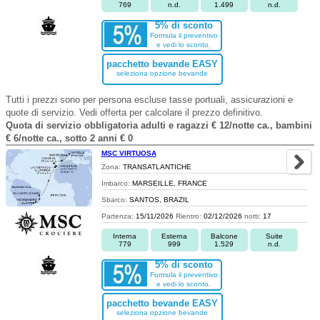
769
n.d.
1.499
n.d.
5% di sconto
Formula il preventivo
e vedi lo sconto.
pacchetto bevande EASY
seleziona opzione bevande
Tutti i prezzi sono per persona escluse tasse portuali, assicurazioni e
quote di servizio. Vedi offerta per calcolare il prezzo definitivo.
Quota di servizio obbligatoria adulti e ragazzi € 12/notte ca., bambini
€ 6/notte ca., sotto 2 anni € 0
MSC VIRTUOSA
Zona:
TRANSATLANTICHE
Imbarco:
MARSEILLE, FRANCE
Sbarco:
SANTOS, BRAZIL
Partenza:
15/11/2026
Rientro:
02/12/2026
notti:
17
Interna
Esterna
Balcone
Suite
779
999
1.529
n.d.
5% di sconto
Formula il preventivo
e vedi lo sconto.
pacchetto bevande EASY
seleziona opzione bevande