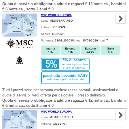
Quota di servizio obbligatoria adulti e ragazzi € 12/notte ca., bambini
€ 6/notte ca., sotto 2 anni € 0
MSC WORLD EUROPA
Zona:
MEDITERRANEO
Imbarco:
GENOVA
Sbarco:
GENOVA
Partenza:
23/08/2026
Rientro:
30/08/2026
notti:
7
Interna
Esterna
Balcone
Suite
n.d.
n.d.
1.519
n.d.
5% di sconto
Formula il preventivo
e vedi lo sconto.
pacchetto bevande EASY
seleziona opzione bevande
Tutti i prezzi sono per persona escluse tasse portuali, assicurazioni e
quote di servizio. Vedi offerta per calcolare il prezzo definitivo.
Quota di servizio obbligatoria adulti e ragazzi € 12/notte ca., bambini
€ 6/notte ca., sotto 2 anni € 0
MSC WORLD EUROPA
Zona:
MEDITERRANEO
Imbarco:
MESSINA