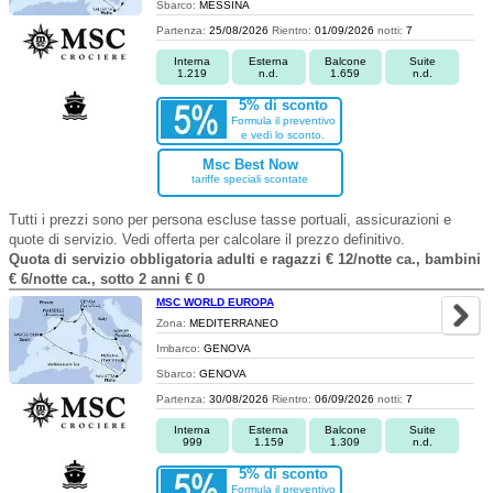
Sbarco:
MESSINA
Partenza:
25/08/2026
Rientro:
01/09/2026
notti:
7
Interna
Esterna
Balcone
Suite
1.219
n.d.
1.659
n.d.
5% di sconto
Formula il preventivo
e vedi lo sconto.
Msc Best Now
tariffe speciali scontate
Tutti i prezzi sono per persona escluse tasse portuali, assicurazioni e
quote di servizio. Vedi offerta per calcolare il prezzo definitivo.
Quota di servizio obbligatoria adulti e ragazzi € 12/notte ca., bambini
€ 6/notte ca., sotto 2 anni € 0
MSC WORLD EUROPA
Zona:
MEDITERRANEO
Imbarco:
GENOVA
Sbarco:
GENOVA
Partenza:
30/08/2026
Rientro:
06/09/2026
notti:
7
Interna
Esterna
Balcone
Suite
999
1.159
1.309
n.d.
5% di sconto
Formula il preventivo