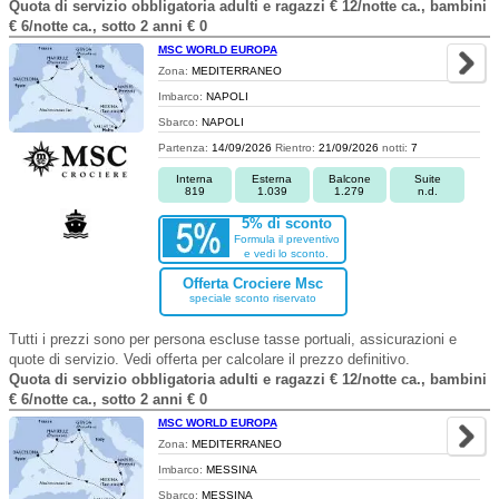
Quota di servizio obbligatoria adulti e ragazzi € 12/notte ca., bambini
€ 6/notte ca., sotto 2 anni € 0
MSC WORLD EUROPA
Zona:
MEDITERRANEO
Imbarco:
NAPOLI
Sbarco:
NAPOLI
Partenza:
14/09/2026
Rientro:
21/09/2026
notti:
7
Interna
Esterna
Balcone
Suite
819
1.039
1.279
n.d.
5% di sconto
Formula il preventivo
e vedi lo sconto.
Offerta Crociere Msc
speciale sconto riservato
Tutti i prezzi sono per persona escluse tasse portuali, assicurazioni e
quote di servizio. Vedi offerta per calcolare il prezzo definitivo.
Quota di servizio obbligatoria adulti e ragazzi € 12/notte ca., bambini
€ 6/notte ca., sotto 2 anni € 0
MSC WORLD EUROPA
Zona:
MEDITERRANEO
Imbarco:
MESSINA
Sbarco:
MESSINA