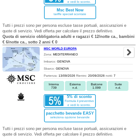
e vedi lo sconto.
Msc Best Now
tariffe speciali scontate
Tutti i prezzi sono per persona escluse tasse portuali, assicurazioni e
quote di servizio. Vedi offerta per calcolare il prezzo definitivo.
Quota di servizio obbligatoria adulti e ragazzi € 12/notte ca., bambini
€ 6/notte ca., sotto 2 anni € 0
MSC WORLD EUROPA
Zona:
MEDITERRANEO
Imbarco:
GENOVA
Sbarco:
GENOVA
Partenza:
13/09/2026
Rientro:
20/09/2026
notti:
7
Interna
Esterna
Balcone
Suite
739
n.d.
1.099
n.d.
5% di sconto
Formula il preventivo
e vedi lo sconto.
pacchetto bevande EASY
seleziona opzione bevande
Tutti i prezzi sono per persona escluse tasse portuali, assicurazioni e
quote di servizio. Vedi offerta per calcolare il prezzo definitivo.