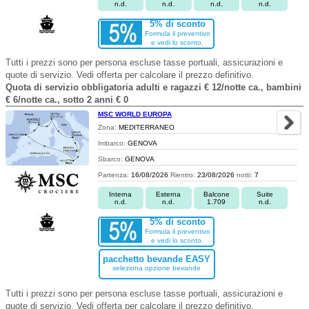
n.d.
n.d.
n.d.
n.d.
5% di sconto
Formula il preventivo
e vedi lo sconto.
Tutti i prezzi sono per persona escluse tasse portuali, assicurazioni e
quote di servizio. Vedi offerta per calcolare il prezzo definitivo.
Quota di servizio obbligatoria adulti e ragazzi € 12/notte ca., bambini
€ 6/notte ca., sotto 2 anni € 0
MSC WORLD EUROPA
Zona:
MEDITERRANEO
Imbarco:
GENOVA
Sbarco:
GENOVA
Partenza:
16/08/2026
Rientro:
23/08/2026
notti:
7
Interna
Esterna
Balcone
Suite
n.d.
n.d.
1.709
n.d.
5% di sconto
Formula il preventivo
e vedi lo sconto.
pacchetto bevande EASY
seleziona opzione bevande
Tutti i prezzi sono per persona escluse tasse portuali, assicurazioni e
quote di servizio. Vedi offerta per calcolare il prezzo definitivo.