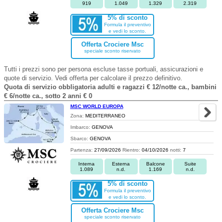
919
1.049
1.329
2.319
5% di sconto
Formula il preventivo
e vedi lo sconto.
Offerta Crociere Msc
speciale sconto riservato
Tutti i prezzi sono per persona escluse tasse portuali, assicurazioni e
quote di servizio. Vedi offerta per calcolare il prezzo definitivo.
Quota di servizio obbligatoria adulti e ragazzi € 12/notte ca., bambini
€ 6/notte ca., sotto 2 anni € 0
MSC WORLD EUROPA
Zona:
MEDITERRANEO
Imbarco:
GENOVA
Sbarco:
GENOVA
Partenza:
27/09/2026
Rientro:
04/10/2026
notti:
7
Interna
Esterna
Balcone
Suite
1.089
n.d.
1.169
n.d.
5% di sconto
Formula il preventivo
e vedi lo sconto.
Offerta Crociere Msc
speciale sconto riservato