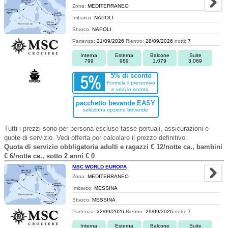
Zona:
MEDITERRANEO
Imbarco:
NAPOLI
Sbarco:
NAPOLI
Partenza:
21/09/2026
Rientro:
28/09/2026
notti:
7
Interna
Esterna
Balcone
Suite
799
989
1.079
3.069
5% di sconto
Formula il preventivo
e vedi lo sconto.
pacchetto bevande EASY
seleziona opzione bevande
Tutti i prezzi sono per persona escluse tasse portuali, assicurazioni e
quote di servizio. Vedi offerta per calcolare il prezzo definitivo.
Quota di servizio obbligatoria adulti e ragazzi € 12/notte ca., bambini
€ 6/notte ca., sotto 2 anni € 0
MSC WORLD EUROPA
Zona:
MEDITERRANEO
Imbarco:
MESSINA
Sbarco:
MESSINA
Partenza:
22/09/2026
Rientro:
29/09/2026
notti:
7
Interna
Esterna
Balcone
Suite