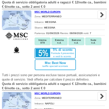
Quota di servizio obbligatoria adulti e ragazzi € 12/notte ca., bambini
€ 6/notte ca., sotto 2 anni € 0
MSC WORLD EUROPA
Zona:
MEDITERRANEO
Imbarco:
MESSINA
Sbarco:
MESSINA
Partenza:
01/09/2026
Rientro:
08/09/2026
notti:
7
Interna
Esterna
Balcone
Suite
979
n.d.
n.d.
n.d.
5% di sconto
Formula il preventivo
e vedi lo sconto.
Msc Best Now
tariffe speciali scontate
Tutti i prezzi sono per persona escluse tasse portuali, assicurazioni e
quote di servizio. Vedi offerta per calcolare il prezzo definitivo.
Quota di servizio obbligatoria adulti e ragazzi € 12/notte ca., bambini
€ 6/notte ca., sotto 2 anni € 0
MSC WORLD EUROPA
Zona:
MEDITERRANEO
Imbarco:
NAPOLI