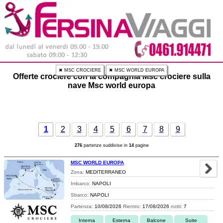
✖ MSC CROCIERE
✖ MSC WORLD EUROPA
Offerte crociere con la compagnia Msc crociere sulla
nave Msc world europa
1
2
3
4
5
6
7
8
9
276
partenze suddivise in
14
pagine
MSC WORLD EUROPA
Zona:
MEDITERRANEO
Imbarco:
NAPOLI
Sbarco:
NAPOLI
Partenza:
10/08/2026
Rientro:
17/08/2026
notti:
7
Interna
Esterna
Balcone
Suite