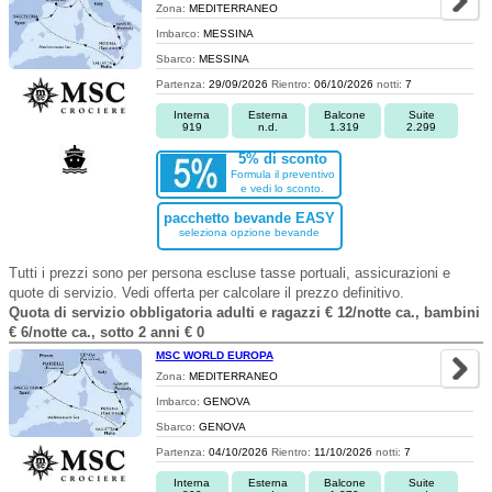
Zona:
MEDITERRANEO
Imbarco:
MESSINA
Sbarco:
MESSINA
Partenza:
29/09/2026
Rientro:
06/10/2026
notti:
7
Interna
Esterna
Balcone
Suite
919
n.d.
1.319
2.299
5% di sconto
Formula il preventivo
e vedi lo sconto.
pacchetto bevande EASY
seleziona opzione bevande
Tutti i prezzi sono per persona escluse tasse portuali, assicurazioni e
quote di servizio. Vedi offerta per calcolare il prezzo definitivo.
Quota di servizio obbligatoria adulti e ragazzi € 12/notte ca., bambini
€ 6/notte ca., sotto 2 anni € 0
MSC WORLD EUROPA
Zona:
MEDITERRANEO
Imbarco:
GENOVA
Sbarco:
GENOVA
Partenza:
04/10/2026
Rientro:
11/10/2026
notti:
7
Interna
Esterna
Balcone
Suite