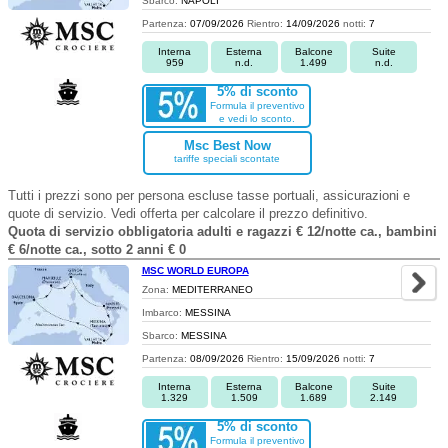
Sbarco:
NAPOLI
Partenza:
07/09/2026
Rientro:
14/09/2026
notti:
7
Interna
Esterna
Balcone
Suite
959
n.d.
1.499
n.d.
5% di sconto
Formula il preventivo
e vedi lo sconto.
Msc Best Now
tariffe speciali scontate
Tutti i prezzi sono per persona escluse tasse portuali, assicurazioni e
quote di servizio. Vedi offerta per calcolare il prezzo definitivo.
Quota di servizio obbligatoria adulti e ragazzi € 12/notte ca., bambini
€ 6/notte ca., sotto 2 anni € 0
MSC WORLD EUROPA
Zona:
MEDITERRANEO
Imbarco:
MESSINA
Sbarco:
MESSINA
Partenza:
08/09/2026
Rientro:
15/09/2026
notti:
7
Interna
Esterna
Balcone
Suite
1.329
1.509
1.689
2.149
5% di sconto
Formula il preventivo