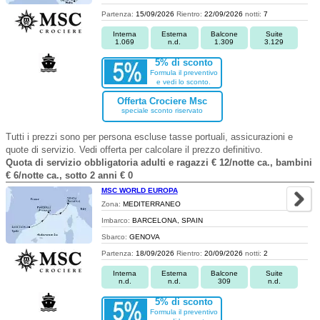
Partenza:
15/09/2026
Rientro:
22/09/2026
notti:
7
Interna
Esterna
Balcone
Suite
1.069
n.d.
1.309
3.129
5% di sconto
Formula il preventivo
e vedi lo sconto.
Offerta Crociere Msc
speciale sconto riservato
Tutti i prezzi sono per persona escluse tasse portuali, assicurazioni e
quote di servizio. Vedi offerta per calcolare il prezzo definitivo.
Quota di servizio obbligatoria adulti e ragazzi € 12/notte ca., bambini
€ 6/notte ca., sotto 2 anni € 0
MSC WORLD EUROPA
Zona:
MEDITERRANEO
Imbarco:
BARCELONA, SPAIN
Sbarco:
GENOVA
Partenza:
18/09/2026
Rientro:
20/09/2026
notti:
2
Interna
Esterna
Balcone
Suite
n.d.
n.d.
309
n.d.
5% di sconto
Formula il preventivo