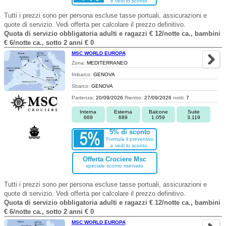
e vedi lo sconto.
Tutti i prezzi sono per persona escluse tasse portuali, assicurazioni e
quote di servizio. Vedi offerta per calcolare il prezzo definitivo.
Quota di servizio obbligatoria adulti e ragazzi € 12/notte ca., bambini
€ 6/notte ca., sotto 2 anni € 0
MSC WORLD EUROPA
Zona:
MEDITERRANEO
Imbarco:
GENOVA
Sbarco:
GENOVA
Partenza:
20/09/2026
Rientro:
27/09/2026
notti:
7
Interna
Esterna
Balcone
Suite
669
689
1.059
3.119
5% di sconto
Formula il preventivo
e vedi lo sconto.
Offerta Crociere Msc
speciale sconto riservato
Tutti i prezzi sono per persona escluse tasse portuali, assicurazioni e
quote di servizio. Vedi offerta per calcolare il prezzo definitivo.
Quota di servizio obbligatoria adulti e ragazzi € 12/notte ca., bambini
€ 6/notte ca., sotto 2 anni € 0
MSC WORLD EUROPA