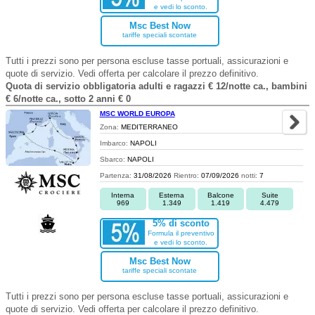
e vedi lo sconto.
Msc Best Now
tariffe speciali scontate
Tutti i prezzi sono per persona escluse tasse portuali, assicurazioni e
quote di servizio. Vedi offerta per calcolare il prezzo definitivo.
Quota di servizio obbligatoria adulti e ragazzi € 12/notte ca., bambini
€ 6/notte ca., sotto 2 anni € 0
MSC WORLD EUROPA
Zona:
MEDITERRANEO
Imbarco:
NAPOLI
Sbarco:
NAPOLI
Partenza:
31/08/2026
Rientro:
07/09/2026
notti:
7
Interna
Esterna
Balcone
Suite
969
1.349
1.419
4.479
5% di sconto
Formula il preventivo
e vedi lo sconto.
Msc Best Now
tariffe speciali scontate
Tutti i prezzi sono per persona escluse tasse portuali, assicurazioni e
quote di servizio. Vedi offerta per calcolare il prezzo definitivo.