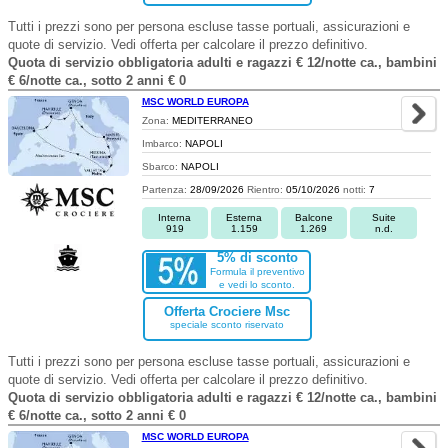
Tutti i prezzi sono per persona escluse tasse portuali, assicurazioni e
quote di servizio. Vedi offerta per calcolare il prezzo definitivo.
Quota di servizio obbligatoria adulti e ragazzi € 12/notte ca., bambini
€ 6/notte ca., sotto 2 anni € 0
MSC WORLD EUROPA
Zona:
MEDITERRANEO
Imbarco:
NAPOLI
Sbarco:
NAPOLI
Partenza:
28/09/2026
Rientro:
05/10/2026
notti:
7
Interna
Esterna
Balcone
Suite
919
1.159
1.269
n.d.
5% di sconto
Formula il preventivo
e vedi lo sconto.
Offerta Crociere Msc
speciale sconto riservato
Tutti i prezzi sono per persona escluse tasse portuali, assicurazioni e
quote di servizio. Vedi offerta per calcolare il prezzo definitivo.
Quota di servizio obbligatoria adulti e ragazzi € 12/notte ca., bambini
€ 6/notte ca., sotto 2 anni € 0
MSC WORLD EUROPA