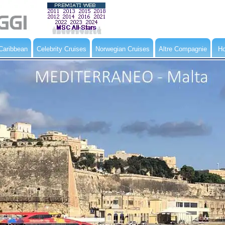
Caribbean
Celebrity Cruises
Norwegian Cruises
Altre Compagnie
Ho