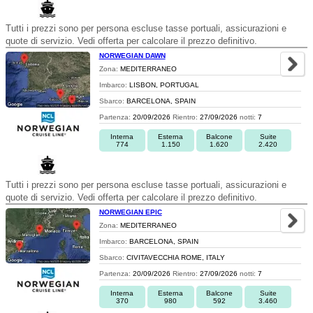
Tutti i prezzi sono per persona escluse tasse portuali, assicurazioni e
quote di servizio. Vedi offerta per calcolare il prezzo definitivo.
NORWEGIAN DAWN
Zona:
MEDITERRANEO
Imbarco:
LISBON, PORTUGAL
Sbarco:
BARCELONA, SPAIN
Partenza:
20/09/2026
Rientro:
27/09/2026
notti:
7
Interna
Esterna
Balcone
Suite
774
1.150
1.620
2.420
Tutti i prezzi sono per persona escluse tasse portuali, assicurazioni e
quote di servizio. Vedi offerta per calcolare il prezzo definitivo.
NORWEGIAN EPIC
Zona:
MEDITERRANEO
Imbarco:
BARCELONA, SPAIN
Sbarco:
CIVITAVECCHIA ROME, ITALY
Partenza:
20/09/2026
Rientro:
27/09/2026
notti:
7
Interna
Esterna
Balcone
Suite
370
980
592
3.460