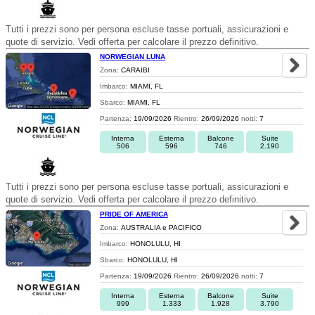
Tutti i prezzi sono per persona escluse tasse portuali, assicurazioni e
quote di servizio. Vedi offerta per calcolare il prezzo definitivo.
NORWEGIAN LUNA
Zona:
CARAIBI
Imbarco:
MIAMI, FL
Sbarco:
MIAMI, FL
Partenza:
19/09/2026
Rientro:
26/09/2026
notti:
7
Interna
Esterna
Balcone
Suite
506
596
746
2.190
Tutti i prezzi sono per persona escluse tasse portuali, assicurazioni e
quote di servizio. Vedi offerta per calcolare il prezzo definitivo.
PRIDE OF AMERICA
Zona:
AUSTRALIA e PACIFICO
Imbarco:
HONOLULU, HI
Sbarco:
HONOLULU, HI
Partenza:
19/09/2026
Rientro:
26/09/2026
notti:
7
Interna
Esterna
Balcone
Suite
999
1.333
1.928
3.790