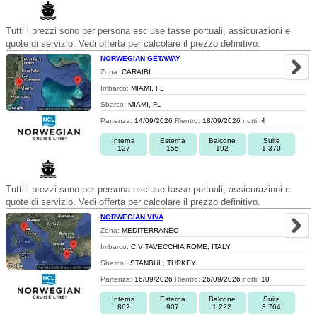
Tutti i prezzi sono per persona escluse tasse portuali, assicurazioni e
quote di servizio. Vedi offerta per calcolare il prezzo definitivo.
NORWEGIAN GETAWAY
Zona:
CARAIBI
Imbarco:
MIAMI, FL
Sbarco:
MIAMI, FL
Partenza:
14/09/2026
Rientro:
18/09/2026
notti:
4
Interna
Esterna
Balcone
Suite
127
155
192
1.370
Tutti i prezzi sono per persona escluse tasse portuali, assicurazioni e
quote di servizio. Vedi offerta per calcolare il prezzo definitivo.
NORWEGIAN VIVA
Zona:
MEDITERRANEO
Imbarco:
CIVITAVECCHIA ROME, ITALY
Sbarco:
ISTANBUL, TURKEY
Partenza:
16/09/2026
Rientro:
26/09/2026
notti:
10
Interna
Esterna
Balcone
Suite
862
907
1.222
3.764