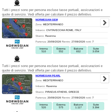
Tutti i prezzi sono per persona escluse tasse portuali, assicurazioni e
quote di servizio. Vedi offerta per calcolare il prezzo definitivo.
NORWEGIAN GEM
Zona:
MEDITERRANEO
Imbarco:
CIVITAVECCHIA ROME, ITALY
Sbarco:
Ravenna
Partenza:
20/09/2026
Rientro:
27/09/2026
notti:
7
Interna
Esterna
Balcone
Suite
510
552
832
3.054
Tutti i prezzi sono per persona escluse tasse portuali, assicurazioni e
quote di servizio. Vedi offerta per calcolare il prezzo definitivo.
NORWEGIAN PEARL
Zona:
MEDITERRANEO
Imbarco:
Ravenna
Sbarco:
PIRAEUS ATHENS, GREECE
Partenza:
20/09/2026
Rientro:
27/09/2026
notti:
7
Interna
Esterna
Balcone
Suite
520
575
1.117
3.394