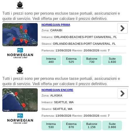
Tutti i prezzi sono per persona escluse tasse portuali, assicurazioni e
quote di servizio. Vedi offerta per calcolare il prezzo definitivo.
NORWEGIAN PRIMA
Zona:
CARAIBI
Imbarco:
ORLANDO-BEACHES-PORT CANAVERAL, FL
Sbarco:
ORLANDO-BEACHES-PORT CANAVERAL, FL
Partenza:
13/09/2026
Rientro:
20/09/2026
notti:
7
Interna
Esterna
Balcone
Suite
460
525
730
1.830
Tutti i prezzi sono per persona escluse tasse portuali, assicurazioni e
quote di servizio. Vedi offerta per calcolare il prezzo definitivo.
NORWEGIAN ENCORE
Zona:
ALASKA
Imbarco:
SEATTLE, WA
Sbarco:
SEATTLE, WA
Partenza:
13/09/2026
Rientro:
20/09/2026
notti:
7
Interna
Esterna
Balcone
Suite
530
876
1.156
3.866