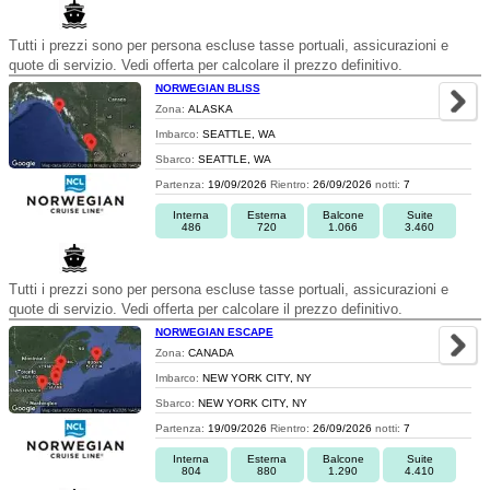
Tutti i prezzi sono per persona escluse tasse portuali, assicurazioni e
quote di servizio. Vedi offerta per calcolare il prezzo definitivo.
NORWEGIAN BLISS
Zona:
ALASKA
Imbarco:
SEATTLE, WA
Sbarco:
SEATTLE, WA
Partenza:
19/09/2026
Rientro:
26/09/2026
notti:
7
Interna
Esterna
Balcone
Suite
486
720
1.066
3.460
Tutti i prezzi sono per persona escluse tasse portuali, assicurazioni e
quote di servizio. Vedi offerta per calcolare il prezzo definitivo.
NORWEGIAN ESCAPE
Zona:
CANADA
Imbarco:
NEW YORK CITY, NY
Sbarco:
NEW YORK CITY, NY
Partenza:
19/09/2026
Rientro:
26/09/2026
notti:
7
Interna
Esterna
Balcone
Suite
804
880
1.290
4.410