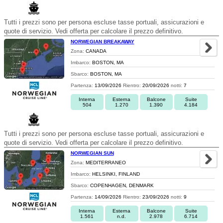
Tutti i prezzi sono per persona escluse tasse portuali, assicurazioni e
quote di servizio. Vedi offerta per calcolare il prezzo definitivo.
NORWEGIAN BREAKAWAY
Zona:
CANADA
Imbarco:
BOSTON, MA
Sbarco:
BOSTON, MA
Partenza:
13/09/2026
Rientro:
20/09/2026
notti:
7
Interna
Esterna
Balcone
Suite
504
1.270
1.390
4.184
Tutti i prezzi sono per persona escluse tasse portuali, assicurazioni e
quote di servizio. Vedi offerta per calcolare il prezzo definitivo.
NORWEGIAN SUN
Zona:
MEDITERRANEO
Imbarco:
HELSINKI, FINLAND
Sbarco:
COPENHAGEN, DENMARK
Partenza:
14/09/2026
Rientro:
23/09/2026
notti:
9
Interna
Esterna
Balcone
Suite
1.561
n.d.
2.978
6.714