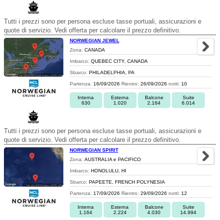
Tutti i prezzi sono per persona escluse tasse portuali, assicurazioni e
quote di servizio. Vedi offerta per calcolare il prezzo definitivo.
NORWEGIAN JEWEL
Zona:
CANADA
Imbarco:
QUEBEC CITY, CANADA
Sbarco:
PHILADELPHIA, PA
Partenza:
16/09/2026
Rientro:
26/09/2026
notti:
10
Interna
Esterna
Balcone
Suite
630
1.020
2.164
6.014
Tutti i prezzi sono per persona escluse tasse portuali, assicurazioni e
quote di servizio. Vedi offerta per calcolare il prezzo definitivo.
NORWEGIAN SPIRIT
Zona:
AUSTRALIA e PACIFICO
Imbarco:
HONOLULU, HI
Sbarco:
PAPEETE, FRENCH POLYNESIA
Partenza:
17/09/2026
Rientro:
29/09/2026
notti:
12
Interna
Esterna
Balcone
Suite
1.164
2.224
4.030
14.994