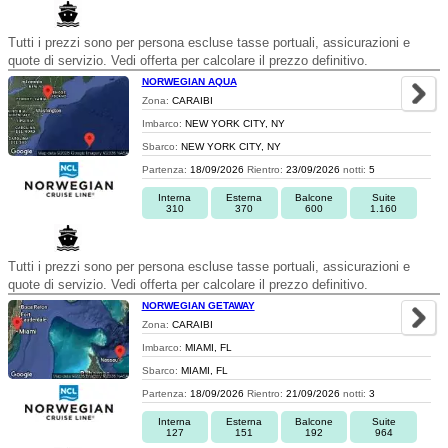
Tutti i prezzi sono per persona escluse tasse portuali, assicurazioni e
quote di servizio. Vedi offerta per calcolare il prezzo definitivo.
NORWEGIAN AQUA
Zona:
CARAIBI
Imbarco:
NEW YORK CITY, NY
Sbarco:
NEW YORK CITY, NY
Partenza:
18/09/2026
Rientro:
23/09/2026
notti:
5
Interna
Esterna
Balcone
Suite
310
370
600
1.160
Tutti i prezzi sono per persona escluse tasse portuali, assicurazioni e
quote di servizio. Vedi offerta per calcolare il prezzo definitivo.
NORWEGIAN GETAWAY
Zona:
CARAIBI
Imbarco:
MIAMI, FL
Sbarco:
MIAMI, FL
Partenza:
18/09/2026
Rientro:
21/09/2026
notti:
3
Interna
Esterna
Balcone
Suite
127
151
192
964