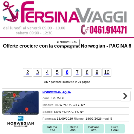
✖ NORWEGIAN
Offerte crociere con la compagnia Norwegian - PAGINA 6
2
3
4
5
6
7
8
9
10
1577
partenze suddivise in
79
pagine
NORWEGIAN AQUA
Zona:
CARAIBI
Imbarco:
NEW YORK CITY, NY
Sbarco:
NEW YORK CITY, NY
Partenza:
13/09/2026
Rientro:
18/09/2026
notti:
5
Interna
Esterna
Balcone
Suite
334
400
620
1.064