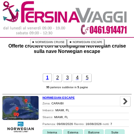
✖ NORWEGIAN CRUISE
✖ NORWEGIAN ESCAPE
Offerte crociere con la compagnia Norwegian cruise
sulla nave Norwegian escape
1
2
3
4
5
95
partenze suddivise in
5
pagine
NORWEGIAN ESCAPE
Zona:
CARAIBI
Imbarco:
MIAMI, FL
Sbarco:
MIAMI, FL
Partenza:
09/08/2026
Rientro:
16/08/2026
notti:
7
Interna
Esterna
Balcone
Suite