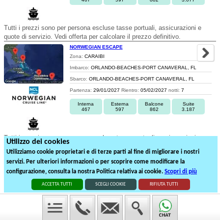
Tutti i prezzi sono per persona escluse tasse portuali, assicurazioni e
quote di servizio. Vedi offerta per calcolare il prezzo definitivo.
NORWEGIAN ESCAPE
Zona:
CARAIBI
Imbarco:
ORLANDO-BEACHES-PORT CANAVERAL, FL
Sbarco:
ORLANDO-BEACHES-PORT CANAVERAL, FL
Partenza:
29/01/2027
Rientro:
05/02/2027
notti:
7
Interna
Esterna
Balcone
Suite
467
597
862
3.187
Tutti i prezzi sono per persona escluse tasse portuali, assicurazioni e
Utilizzo dei cookies
quote di servizio. Vedi offerta per calcolare il prezzo definitivo.
Utilizziamo cookie proprietari e di terze parti al fine di migliorare i nostri
servizi. Per ulteriori informazioni o per scoprire come modificare la
1
2
3
4
5
configurazione, consulta la nostra Politica relativa ai cookie.
Scopri di più
95
partenze suddivise in
5
pagine
ACCETTA TUTTI
SCEGLI COOKIE
RIFIUTA TUTTI