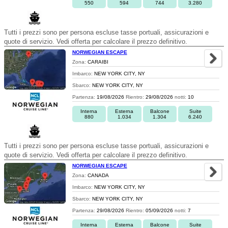
550
594
744
3.280
Tutti i prezzi sono per persona escluse tasse portuali, assicurazioni e
quote di servizio. Vedi offerta per calcolare il prezzo definitivo.
NORWEGIAN ESCAPE
Zona:
CARAIBI
Imbarco:
NEW YORK CITY, NY
Sbarco:
NEW YORK CITY, NY
Partenza:
19/08/2026
Rientro:
29/08/2026
notti:
10
Interna
Esterna
Balcone
Suite
880
1.034
1.304
6.240
Tutti i prezzi sono per persona escluse tasse portuali, assicurazioni e
quote di servizio. Vedi offerta per calcolare il prezzo definitivo.
NORWEGIAN ESCAPE
Zona:
CANADA
Imbarco:
NEW YORK CITY, NY
Sbarco:
NEW YORK CITY, NY
Partenza:
29/08/2026
Rientro:
05/09/2026
notti:
7
Interna
Esterna
Balcone
Suite