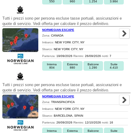
550
960
1.254
3.984
Tutti i prezzi sono per persona escluse tasse portuali, assicurazioni e
quote di servizio. Vedi offerta per calcolare il prezzo definitivo.
NORWEGIAN ESCAPE
Zona:
CANADA
Imbarco:
NEW YORK CITY, NY
Sbarco:
NEW YORK CITY, NY
Partenza:
19/09/2026
Rientro:
26/09/2026
notti:
7
Interna
Esterna
Balcone
Suite
804
880
1.290
4.410
Tutti i prezzi sono per persona escluse tasse portuali, assicurazioni e
quote di servizio. Vedi offerta per calcolare il prezzo definitivo.
NORWEGIAN ESCAPE
Zona:
TRANSPACIFICA
Imbarco:
NEW YORK CITY, NY
Sbarco:
BARCELONA, SPAIN
Partenza:
26/09/2026
Rientro:
12/10/2026
notti:
16
Interna
Esterna
Balcone
Suite