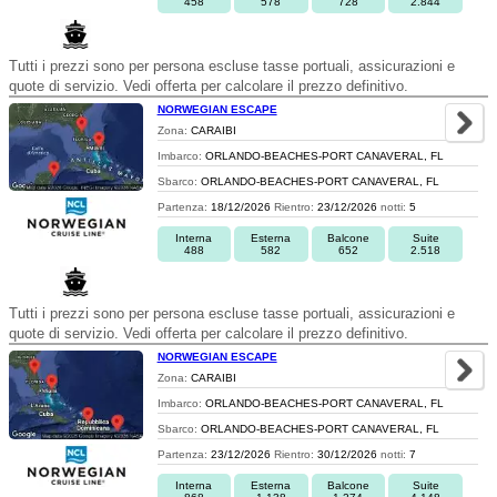
458
578
728
2.844
Tutti i prezzi sono per persona escluse tasse portuali, assicurazioni e
quote di servizio. Vedi offerta per calcolare il prezzo definitivo.
NORWEGIAN ESCAPE
Zona:
CARAIBI
Imbarco:
ORLANDO-BEACHES-PORT CANAVERAL, FL
Sbarco:
ORLANDO-BEACHES-PORT CANAVERAL, FL
Partenza:
18/12/2026
Rientro:
23/12/2026
notti:
5
Interna
Esterna
Balcone
Suite
488
582
652
2.518
Tutti i prezzi sono per persona escluse tasse portuali, assicurazioni e
quote di servizio. Vedi offerta per calcolare il prezzo definitivo.
NORWEGIAN ESCAPE
Zona:
CARAIBI
Imbarco:
ORLANDO-BEACHES-PORT CANAVERAL, FL
Sbarco:
ORLANDO-BEACHES-PORT CANAVERAL, FL
Partenza:
23/12/2026
Rientro:
30/12/2026
notti:
7
Interna
Esterna
Balcone
Suite