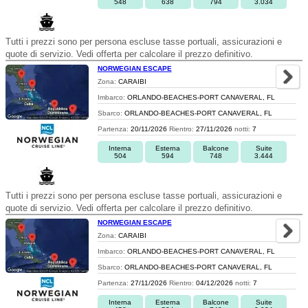
548
638
794
3.034
Tutti i prezzi sono per persona escluse tasse portuali, assicurazioni e
quote di servizio. Vedi offerta per calcolare il prezzo definitivo.
NORWEGIAN ESCAPE
Zona:
CARAIBI
Imbarco:
ORLANDO-BEACHES-PORT CANAVERAL, FL
Sbarco:
ORLANDO-BEACHES-PORT CANAVERAL, FL
Partenza:
20/11/2026
Rientro:
27/11/2026
notti:
7
Interna
Esterna
Balcone
Suite
504
594
748
3.444
Tutti i prezzi sono per persona escluse tasse portuali, assicurazioni e
quote di servizio. Vedi offerta per calcolare il prezzo definitivo.
NORWEGIAN ESCAPE
Zona:
CARAIBI
Imbarco:
ORLANDO-BEACHES-PORT CANAVERAL, FL
Sbarco:
ORLANDO-BEACHES-PORT CANAVERAL, FL
Partenza:
27/11/2026
Rientro:
04/12/2026
notti:
7
Interna
Esterna
Balcone
Suite