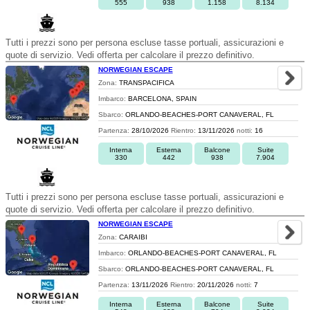
555
938
1.158
8.134
Tutti i prezzi sono per persona escluse tasse portuali, assicurazioni e
quote di servizio. Vedi offerta per calcolare il prezzo definitivo.
NORWEGIAN ESCAPE
Zona:
TRANSPACIFICA
Imbarco:
BARCELONA, SPAIN
Sbarco:
ORLANDO-BEACHES-PORT CANAVERAL, FL
Partenza:
28/10/2026
Rientro:
13/11/2026
notti:
16
Interna
Esterna
Balcone
Suite
330
442
938
7.904
Tutti i prezzi sono per persona escluse tasse portuali, assicurazioni e
quote di servizio. Vedi offerta per calcolare il prezzo definitivo.
NORWEGIAN ESCAPE
Zona:
CARAIBI
Imbarco:
ORLANDO-BEACHES-PORT CANAVERAL, FL
Sbarco:
ORLANDO-BEACHES-PORT CANAVERAL, FL
Partenza:
13/11/2026
Rientro:
20/11/2026
notti:
7
Interna
Esterna
Balcone
Suite