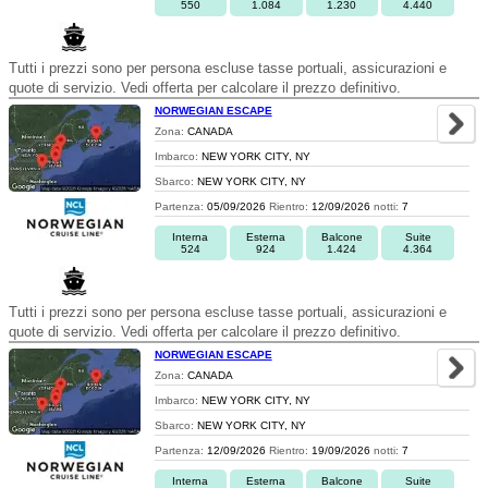
550
1.084
1.230
4.440
Tutti i prezzi sono per persona escluse tasse portuali, assicurazioni e
quote di servizio. Vedi offerta per calcolare il prezzo definitivo.
NORWEGIAN ESCAPE
Zona:
CANADA
Imbarco:
NEW YORK CITY, NY
Sbarco:
NEW YORK CITY, NY
Partenza:
05/09/2026
Rientro:
12/09/2026
notti:
7
Interna
Esterna
Balcone
Suite
524
924
1.424
4.364
Tutti i prezzi sono per persona escluse tasse portuali, assicurazioni e
quote di servizio. Vedi offerta per calcolare il prezzo definitivo.
NORWEGIAN ESCAPE
Zona:
CANADA
Imbarco:
NEW YORK CITY, NY
Sbarco:
NEW YORK CITY, NY
Partenza:
12/09/2026
Rientro:
19/09/2026
notti:
7
Interna
Esterna
Balcone
Suite