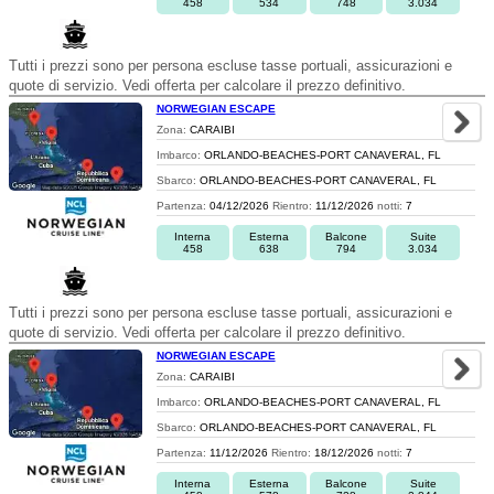
458
534
748
3.034
Tutti i prezzi sono per persona escluse tasse portuali, assicurazioni e
quote di servizio. Vedi offerta per calcolare il prezzo definitivo.
NORWEGIAN ESCAPE
Zona:
CARAIBI
Imbarco:
ORLANDO-BEACHES-PORT CANAVERAL, FL
Sbarco:
ORLANDO-BEACHES-PORT CANAVERAL, FL
Partenza:
04/12/2026
Rientro:
11/12/2026
notti:
7
Interna
Esterna
Balcone
Suite
458
638
794
3.034
Tutti i prezzi sono per persona escluse tasse portuali, assicurazioni e
quote di servizio. Vedi offerta per calcolare il prezzo definitivo.
NORWEGIAN ESCAPE
Zona:
CARAIBI
Imbarco:
ORLANDO-BEACHES-PORT CANAVERAL, FL
Sbarco:
ORLANDO-BEACHES-PORT CANAVERAL, FL
Partenza:
11/12/2026
Rientro:
18/12/2026
notti:
7
Interna
Esterna
Balcone
Suite