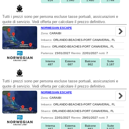
814
1.040
1.480
5.744
Tutti i prezzi sono per persona escluse tasse portuali, assicurazioni e
quote di servizio. Vedi offerta per calcolare il prezzo definitivo.
NORWEGIAN ESCAPE
Zona:
CARAIBI
Imbarco:
ORLANDO-BEACHES-PORT CANAVERAL, FL
Sbarco:
ORLANDO-BEACHES-PORT CANAVERAL, FL
Partenza:
15/01/2027
Rientro:
22/01/2027
notti:
7
Interna
Esterna
Balcone
Suite
487
687
862
3.187
Tutti i prezzi sono per persona escluse tasse portuali, assicurazioni e
quote di servizio. Vedi offerta per calcolare il prezzo definitivo.
NORWEGIAN ESCAPE
Zona:
CARAIBI
Imbarco:
ORLANDO-BEACHES-PORT CANAVERAL, FL
Sbarco:
ORLANDO-BEACHES-PORT CANAVERAL, FL
Partenza:
22/01/2027
Rientro:
29/01/2027
notti:
7
Interna
Esterna
Balcone
Suite
467
597
882
3.077