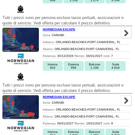
868
1.138
1.274
4.148
Tutti i prezzi sono per persona escluse tasse portuali, assicurazioni e
quote di servizio. Vedi offerta per calcolare il prezzo definitivo.
NORWEGIAN ESCAPE
Zona:
CARAIBI
Imbarco:
ORLANDO-BEACHES-PORT CANAVERAL, FL
Sbarco:
ORLANDO-BEACHES-PORT CANAVERAL, FL
Partenza:
30/12/2026
Rientro:
06/01/2027
notti:
7
Interna
Esterna
Balcone
Suite
824
958
1.108
4.818
Tutti i prezzi sono per persona escluse tasse portuali, assicurazioni e
quote di servizio. Vedi offerta per calcolare il prezzo definitivo.
NORWEGIAN ESCAPE
Zona:
CARAIBI
Imbarco:
ORLANDO-BEACHES-PORT CANAVERAL, FL
Sbarco:
ORLANDO-BEACHES-PORT CANAVERAL, FL
Partenza:
06/01/2027
Rientro:
15/01/2027
notti:
9
Interna
Esterna
Balcone
Suite