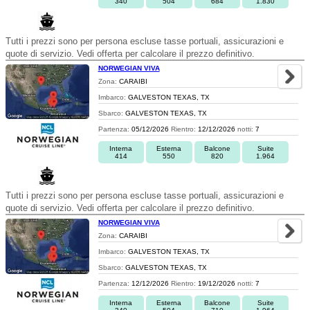
340
504
684
1.830
Tutti i prezzi sono per persona escluse tasse portuali, assicurazioni e
quote di servizio. Vedi offerta per calcolare il prezzo definitivo.
NORWEGIAN VIVA
Zona:
CARAIBI
Imbarco:
GALVESTON TEXAS, TX
Sbarco:
GALVESTON TEXAS, TX
Partenza:
05/12/2026
Rientro:
12/12/2026
notti:
7
Interna
Esterna
Balcone
Suite
414
550
820
1.964
Tutti i prezzi sono per persona escluse tasse portuali, assicurazioni e
quote di servizio. Vedi offerta per calcolare il prezzo definitivo.
NORWEGIAN VIVA
Zona:
CARAIBI
Imbarco:
GALVESTON TEXAS, TX
Sbarco:
GALVESTON TEXAS, TX
Partenza:
12/12/2026
Rientro:
19/12/2026
notti:
7
Interna
Esterna
Balcone
Suite