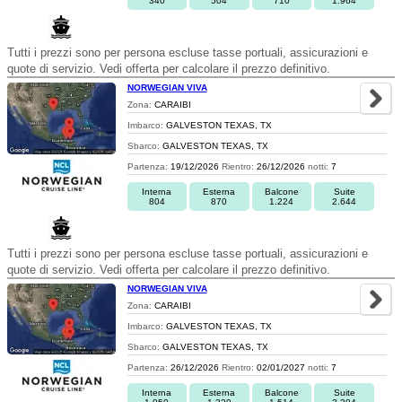
340
504
710
1.964
Tutti i prezzi sono per persona escluse tasse portuali, assicurazioni e
quote di servizio. Vedi offerta per calcolare il prezzo definitivo.
NORWEGIAN VIVA
Zona:
CARAIBI
Imbarco:
GALVESTON TEXAS, TX
Sbarco:
GALVESTON TEXAS, TX
Partenza:
19/12/2026
Rientro:
26/12/2026
notti:
7
Interna
Esterna
Balcone
Suite
804
870
1.224
2.644
Tutti i prezzi sono per persona escluse tasse portuali, assicurazioni e
quote di servizio. Vedi offerta per calcolare il prezzo definitivo.
NORWEGIAN VIVA
Zona:
CARAIBI
Imbarco:
GALVESTON TEXAS, TX
Sbarco:
GALVESTON TEXAS, TX
Partenza:
26/12/2026
Rientro:
02/01/2027
notti:
7
Interna
Esterna
Balcone
Suite