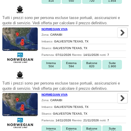
414
550
720
1.854
Tutti i prezzi sono per persona escluse tasse portuali, assicurazioni e
quote di servizio. Vedi offerta per calcolare il prezzo definitivo.
NORWEGIAN VIVA
Zona:
CARAIBI
Imbarco:
GALVESTON TEXAS, TX
Sbarco:
GALVESTON TEXAS, TX
Partenza:
07/11/2026
Rientro:
14/11/2026
notti:
7
Interna
Esterna
Balcone
Suite
504
594
820
1.900
Tutti i prezzi sono per persona escluse tasse portuali, assicurazioni e
quote di servizio. Vedi offerta per calcolare il prezzo definitivo.
NORWEGIAN VIVA
Zona:
CARAIBI
Imbarco:
GALVESTON TEXAS, TX
Sbarco:
GALVESTON TEXAS, TX
Partenza:
14/11/2026
Rientro:
21/11/2026
notti:
7
Interna
Esterna
Balcone
Suite