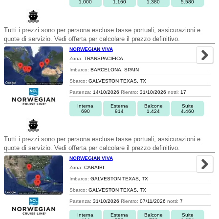
1.000
1.160
1.380
5.580
Tutti i prezzi sono per persona escluse tasse portuali, assicurazioni e
quote di servizio. Vedi offerta per calcolare il prezzo definitivo.
NORWEGIAN VIVA
Zona:
TRANSPACIFICA
Imbarco:
BARCELONA, SPAIN
Sbarco:
GALVESTON TEXAS, TX
Partenza:
14/10/2026
Rientro:
31/10/2026
notti:
17
Interna
Esterna
Balcone
Suite
690
914
1.424
4.460
Tutti i prezzi sono per persona escluse tasse portuali, assicurazioni e
quote di servizio. Vedi offerta per calcolare il prezzo definitivo.
NORWEGIAN VIVA
Zona:
CARAIBI
Imbarco:
GALVESTON TEXAS, TX
Sbarco:
GALVESTON TEXAS, TX
Partenza:
31/10/2026
Rientro:
07/11/2026
notti:
7
Interna
Esterna
Balcone
Suite