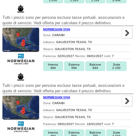
1.050
1.320
1.514
3.304
Tutti i prezzi sono per persona escluse tasse portuali, assicurazioni e
quote di servizio. Vedi offerta per calcolare il prezzo definitivo.
NORWEGIAN VIVA
Zona:
CARAIBI
Imbarco:
GALVESTON TEXAS, TX
Sbarco:
GALVESTON TEXAS, TX
Partenza:
02/01/2027
Rientro:
09/01/2027
notti:
7
Interna
Esterna
Balcone
Suite
494
594
844
2.100
Tutti i prezzi sono per persona escluse tasse portuali, assicurazioni e
quote di servizio. Vedi offerta per calcolare il prezzo definitivo.
NORWEGIAN VIVA
Zona:
CARAIBI
Imbarco:
GALVESTON TEXAS, TX
Sbarco:
GALVESTON TEXAS, TX
Partenza:
09/01/2027
Rientro:
16/01/2027
notti:
7
Interna
Esterna
Balcone
Suite
484
594
790
2.034