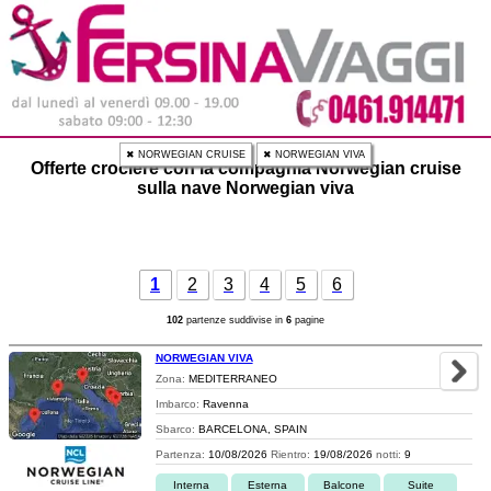
✖ NORWEGIAN CRUISE
✖ NORWEGIAN VIVA
Offerte crociere con la compagnia Norwegian cruise
sulla nave Norwegian viva
1
2
3
4
5
6
102
partenze suddivise in
6
pagine
NORWEGIAN VIVA
Zona:
MEDITERRANEO
Imbarco:
Ravenna
Sbarco:
BARCELONA, SPAIN
Partenza:
10/08/2026
Rientro:
19/08/2026
notti:
9
Interna
Esterna
Balcone
Suite