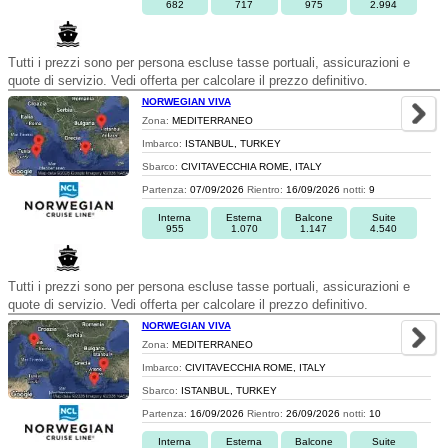
682
717
975
2.994
Tutti i prezzi sono per persona escluse tasse portuali, assicurazioni e
quote di servizio. Vedi offerta per calcolare il prezzo definitivo.
NORWEGIAN VIVA
Zona:
MEDITERRANEO
Imbarco:
ISTANBUL, TURKEY
Sbarco:
CIVITAVECCHIA ROME, ITALY
Partenza:
07/09/2026
Rientro:
16/09/2026
notti:
9
Interna
Esterna
Balcone
Suite
955
1.070
1.147
4.540
Tutti i prezzi sono per persona escluse tasse portuali, assicurazioni e
quote di servizio. Vedi offerta per calcolare il prezzo definitivo.
NORWEGIAN VIVA
Zona:
MEDITERRANEO
Imbarco:
CIVITAVECCHIA ROME, ITALY
Sbarco:
ISTANBUL, TURKEY
Partenza:
16/09/2026
Rientro:
26/09/2026
notti:
10
Interna
Esterna
Balcone
Suite