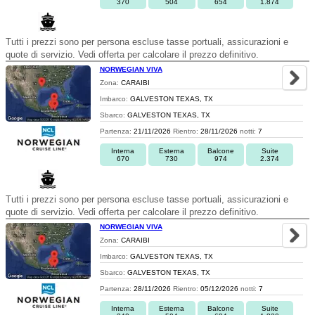
370
504
654
1.874
Tutti i prezzi sono per persona escluse tasse portuali, assicurazioni e
quote di servizio. Vedi offerta per calcolare il prezzo definitivo.
NORWEGIAN VIVA
Zona:
CARAIBI
Imbarco:
GALVESTON TEXAS, TX
Sbarco:
GALVESTON TEXAS, TX
Partenza:
21/11/2026
Rientro:
28/11/2026
notti:
7
Interna
Esterna
Balcone
Suite
670
730
974
2.374
Tutti i prezzi sono per persona escluse tasse portuali, assicurazioni e
quote di servizio. Vedi offerta per calcolare il prezzo definitivo.
NORWEGIAN VIVA
Zona:
CARAIBI
Imbarco:
GALVESTON TEXAS, TX
Sbarco:
GALVESTON TEXAS, TX
Partenza:
28/11/2026
Rientro:
05/12/2026
notti:
7
Interna
Esterna
Balcone
Suite