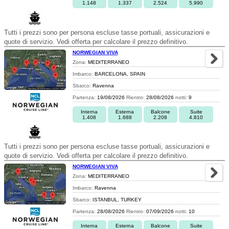
1.148
1.337
2.524
5.990
Tutti i prezzi sono per persona escluse tasse portuali, assicurazioni e
quote di servizio. Vedi offerta per calcolare il prezzo definitivo.
NORWEGIAN VIVA
Zona:
MEDITERRANEO
Imbarco:
BARCELONA, SPAIN
Sbarco:
Ravenna
Partenza:
19/08/2026
Rientro:
28/08/2026
notti:
9
Interna
Esterna
Balcone
Suite
1.408
1.688
2.208
4.810
Tutti i prezzi sono per persona escluse tasse portuali, assicurazioni e
quote di servizio. Vedi offerta per calcolare il prezzo definitivo.
NORWEGIAN VIVA
Zona:
MEDITERRANEO
Imbarco:
Ravenna
Sbarco:
ISTANBUL, TURKEY
Partenza:
28/08/2026
Rientro:
07/09/2026
notti:
10
Interna
Esterna
Balcone
Suite