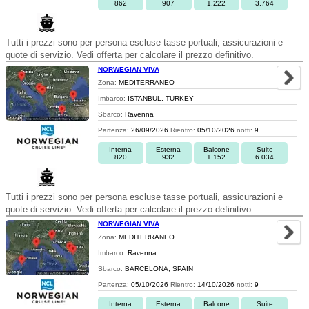
862
907
1.222
3.764
Tutti i prezzi sono per persona escluse tasse portuali, assicurazioni e
quote di servizio. Vedi offerta per calcolare il prezzo definitivo.
NORWEGIAN VIVA
Zona:
MEDITERRANEO
Imbarco:
ISTANBUL, TURKEY
Sbarco:
Ravenna
Partenza:
26/09/2026
Rientro:
05/10/2026
notti:
9
Interna
Esterna
Balcone
Suite
820
932
1.152
6.034
Tutti i prezzi sono per persona escluse tasse portuali, assicurazioni e
quote di servizio. Vedi offerta per calcolare il prezzo definitivo.
NORWEGIAN VIVA
Zona:
MEDITERRANEO
Imbarco:
Ravenna
Sbarco:
BARCELONA, SPAIN
Partenza:
05/10/2026
Rientro:
14/10/2026
notti:
9
Interna
Esterna
Balcone
Suite