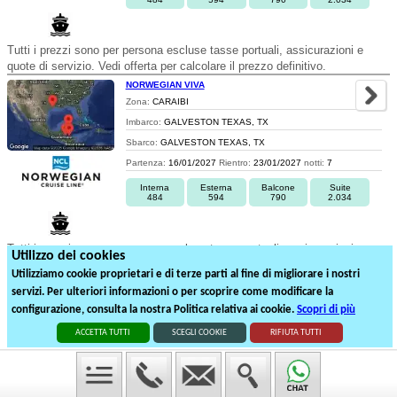
Tutti i prezzi sono per persona escluse tasse portuali, assicurazioni e
quote di servizio. Vedi offerta per calcolare il prezzo definitivo.
NORWEGIAN VIVA
Zona:
CARAIBI
Imbarco:
GALVESTON TEXAS, TX
Sbarco:
GALVESTON TEXAS, TX
Partenza:
16/01/2027
Rientro:
23/01/2027
notti:
7
Interna
Esterna
Balcone
Suite
484
594
790
2.034
Tutti i prezzi sono per persona escluse tasse portuali, assicurazioni e
Utilizzo dei cookies
quote di servizio. Vedi offerta per calcolare il prezzo definitivo.
Utilizziamo cookie proprietari e di terze parti al fine di migliorare i nostri
servizi. Per ulteriori informazioni o per scoprire come modificare la
1
2
3
4
5
6
configurazione, consulta la nostra Politica relativa ai cookie.
Scopri di più
102
partenze suddivise in
6
pagine
ACCETTA TUTTI
SCEGLI COOKIE
RIFIUTA TUTTI