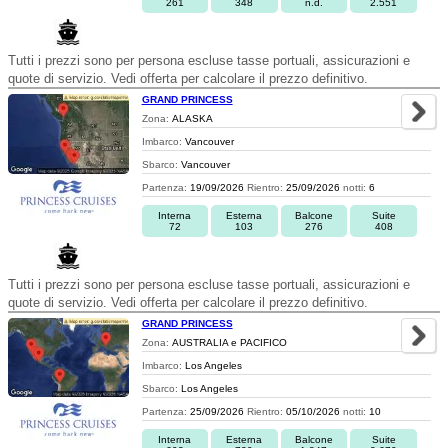
261
348
n.d.
2.551
Tutti i prezzi sono per persona escluse tasse portuali, assicurazioni e
quote di servizio. Vedi offerta per calcolare il prezzo definitivo.
GRAND PRINCESS
Zona:
ALASKA
Imbarco:
Vancouver
Sbarco:
Vancouver
Partenza:
19/09/2026
Rientro:
25/09/2026
notti:
6
Interna
Esterna
Balcone
Suite
72
103
276
408
Tutti i prezzi sono per persona escluse tasse portuali, assicurazioni e
quote di servizio. Vedi offerta per calcolare il prezzo definitivo.
GRAND PRINCESS
Zona:
AUSTRALIA e PACIFICO
Imbarco:
Los Angeles
Sbarco:
Los Angeles
Partenza:
25/09/2026
Rientro:
05/10/2026
notti:
10
Interna
Esterna
Balcone
Suite