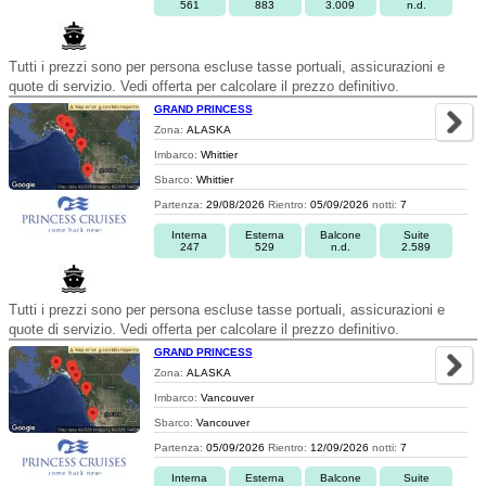
561
883
3.009
n.d.
Tutti i prezzi sono per persona escluse tasse portuali, assicurazioni e
quote di servizio. Vedi offerta per calcolare il prezzo definitivo.
GRAND PRINCESS
Zona:
ALASKA
Imbarco:
Whittier
Sbarco:
Whittier
Partenza:
29/08/2026
Rientro:
05/09/2026
notti:
7
Interna
Esterna
Balcone
Suite
247
529
n.d.
2.589
Tutti i prezzi sono per persona escluse tasse portuali, assicurazioni e
quote di servizio. Vedi offerta per calcolare il prezzo definitivo.
GRAND PRINCESS
Zona:
ALASKA
Imbarco:
Vancouver
Sbarco:
Vancouver
Partenza:
05/09/2026
Rientro:
12/09/2026
notti:
7
Interna
Esterna
Balcone
Suite