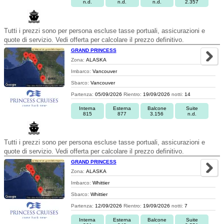
n.d.
n.d.
n.d.
2.357
Tutti i prezzi sono per persona escluse tasse portuali, assicurazioni e
quote di servizio. Vedi offerta per calcolare il prezzo definitivo.
GRAND PRINCESS
Zona:
ALASKA
Imbarco:
Vancouver
Sbarco:
Vancouver
Partenza:
05/09/2026
Rientro:
19/09/2026
notti:
14
Interna
Esterna
Balcone
Suite
815
877
3.156
n.d.
Tutti i prezzi sono per persona escluse tasse portuali, assicurazioni e
quote di servizio. Vedi offerta per calcolare il prezzo definitivo.
GRAND PRINCESS
Zona:
ALASKA
Imbarco:
Whittier
Sbarco:
Whittier
Partenza:
12/09/2026
Rientro:
19/09/2026
notti:
7
Interna
Esterna
Balcone
Suite