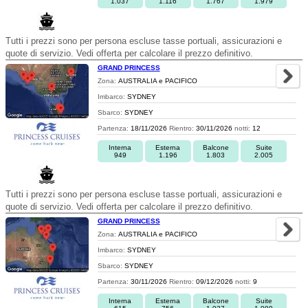
1.037
1.116
1.767
1.979
Tutti i prezzi sono per persona escluse tasse portuali, assicurazioni e
quote di servizio. Vedi offerta per calcolare il prezzo definitivo.
GRAND PRINCESS
Zona:
AUSTRALIA e PACIFICO
Imbarco:
SYDNEY
Sbarco:
SYDNEY
Partenza:
18/11/2026
Rientro:
30/11/2026
notti:
12
Interna
Esterna
Balcone
Suite
949
1.196
1.803
2.005
Tutti i prezzi sono per persona escluse tasse portuali, assicurazioni e
quote di servizio. Vedi offerta per calcolare il prezzo definitivo.
GRAND PRINCESS
Zona:
AUSTRALIA e PACIFICO
Imbarco:
SYDNEY
Sbarco:
SYDNEY
Partenza:
30/11/2026
Rientro:
09/12/2026
notti:
9
Interna
Esterna
Balcone
Suite