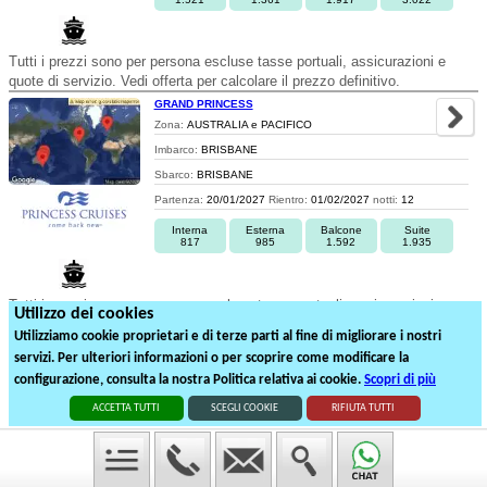
Tutti i prezzi sono per persona escluse tasse portuali, assicurazioni e
quote di servizio. Vedi offerta per calcolare il prezzo definitivo.
GRAND PRINCESS
Zona:
AUSTRALIA e PACIFICO
Imbarco:
BRISBANE
Sbarco:
BRISBANE
Partenza:
20/01/2027
Rientro:
01/02/2027
notti:
12
Interna
Esterna
Balcone
Suite
817
985
1.592
1.935
Tutti i prezzi sono per persona escluse tasse portuali, assicurazioni e
Utilizzo dei cookies
quote di servizio. Vedi offerta per calcolare il prezzo definitivo.
Utilizziamo cookie proprietari e di terze parti al fine di migliorare i nostri
servizi. Per ulteriori informazioni o per scoprire come modificare la
1
2
3
configurazione, consulta la nostra Politica relativa ai cookie.
Scopri di più
43
partenze suddivise in
3
pagine
ACCETTA TUTTI
SCEGLI COOKIE
RIFIUTA TUTTI