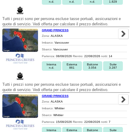
n.d.
n.d.
n.d.
1.829
Tutti i prezzi sono per persona escluse tasse portuali, assicurazioni e
quote di servizio. Vedi offerta per calcolare il prezzo definitivo.
GRAND PRINCESS
Zona:
ALASKA
Imbarco:
Vancouver
Sbarco:
Vancouver
Partenza:
08/08/2026
Rientro:
22/08/2026
notti:
14
Interna
Esterna
Balcone
Suite
n.d.
861
3.054
3.287
Tutti i prezzi sono per persona escluse tasse portuali, assicurazioni e
quote di servizio. Vedi offerta per calcolare il prezzo definitivo.
GRAND PRINCESS
Zona:
ALASKA
Imbarco:
Whittier
Sbarco:
Whittier
Partenza:
15/08/2026
Rientro:
22/08/2026
notti:
7
Interna
Esterna
Balcone
Suite