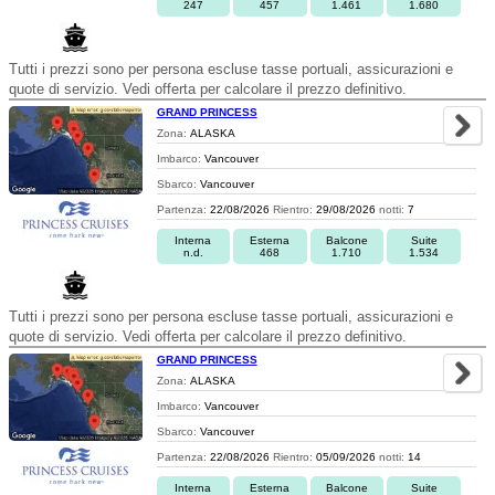
247
457
1.461
1.680
Tutti i prezzi sono per persona escluse tasse portuali, assicurazioni e
quote di servizio. Vedi offerta per calcolare il prezzo definitivo.
GRAND PRINCESS
Zona:
ALASKA
Imbarco:
Vancouver
Sbarco:
Vancouver
Partenza:
22/08/2026
Rientro:
29/08/2026
notti:
7
Interna
Esterna
Balcone
Suite
n.d.
468
1.710
1.534
Tutti i prezzi sono per persona escluse tasse portuali, assicurazioni e
quote di servizio. Vedi offerta per calcolare il prezzo definitivo.
GRAND PRINCESS
Zona:
ALASKA
Imbarco:
Vancouver
Sbarco:
Vancouver
Partenza:
22/08/2026
Rientro:
05/09/2026
notti:
14
Interna
Esterna
Balcone
Suite