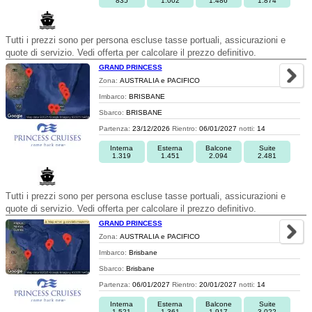
835
1.002
1.486
1.874
Tutti i prezzi sono per persona escluse tasse portuali, assicurazioni e
quote di servizio. Vedi offerta per calcolare il prezzo definitivo.
GRAND PRINCESS
Zona:
AUSTRALIA e PACIFICO
Imbarco:
BRISBANE
Sbarco:
BRISBANE
Partenza:
23/12/2026
Rientro:
06/01/2027
notti:
14
Interna
Esterna
Balcone
Suite
1.319
1.451
2.094
2.481
Tutti i prezzi sono per persona escluse tasse portuali, assicurazioni e
quote di servizio. Vedi offerta per calcolare il prezzo definitivo.
GRAND PRINCESS
Zona:
AUSTRALIA e PACIFICO
Imbarco:
Brisbane
Sbarco:
Brisbane
Partenza:
06/01/2027
Rientro:
20/01/2027
notti:
14
Interna
Esterna
Balcone
Suite
1.521
1.361
1.917
3.022