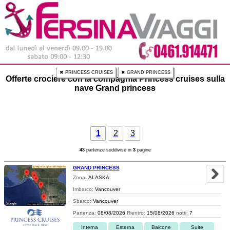
✖ PRINCESS CRUISES
✖ GRAND PRINCESS
Offerte crociere con la compagnia Princess cruises sulla
nave Grand princess
1
2
3
43
partenze suddivise in
3
pagine
GRAND PRINCESS
Zona:
ALASKA
Imbarco:
Vancouver
Sbarco:
Vancouver
Partenza:
08/08/2026
Rientro:
15/08/2026
notti:
7
Interna
Esterna
Balcone
Suite