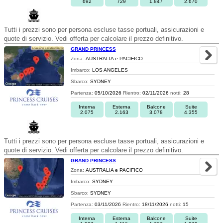
692
729
1.847
2.670
Tutti i prezzi sono per persona escluse tasse portuali, assicurazioni e
quote di servizio. Vedi offerta per calcolare il prezzo definitivo.
GRAND PRINCESS
Zona:
AUSTRALIA e PACIFICO
Imbarco:
LOS ANGELES
Sbarco:
SYDNEY
Partenza:
05/10/2026
Rientro:
02/11/2026
notti:
28
Interna
Esterna
Balcone
Suite
2.075
2.163
3.078
4.355
Tutti i prezzi sono per persona escluse tasse portuali, assicurazioni e
quote di servizio. Vedi offerta per calcolare il prezzo definitivo.
GRAND PRINCESS
Zona:
AUSTRALIA e PACIFICO
Imbarco:
SYDNEY
Sbarco:
SYDNEY
Partenza:
03/11/2026
Rientro:
18/11/2026
notti:
15
Interna
Esterna
Balcone
Suite