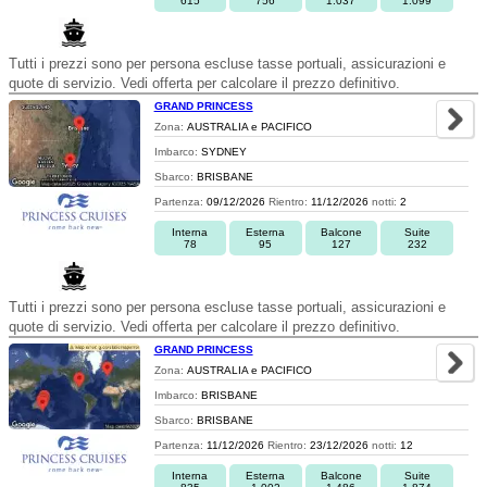
615
756
1.037
1.099
Tutti i prezzi sono per persona escluse tasse portuali, assicurazioni e
quote di servizio. Vedi offerta per calcolare il prezzo definitivo.
GRAND PRINCESS
Zona:
AUSTRALIA e PACIFICO
Imbarco:
SYDNEY
Sbarco:
BRISBANE
Partenza:
09/12/2026
Rientro:
11/12/2026
notti:
2
Interna
Esterna
Balcone
Suite
78
95
127
232
Tutti i prezzi sono per persona escluse tasse portuali, assicurazioni e
quote di servizio. Vedi offerta per calcolare il prezzo definitivo.
GRAND PRINCESS
Zona:
AUSTRALIA e PACIFICO
Imbarco:
BRISBANE
Sbarco:
BRISBANE
Partenza:
11/12/2026
Rientro:
23/12/2026
notti:
12
Interna
Esterna
Balcone
Suite