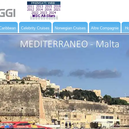
Caribbean
Celebrity Cruises
Norwegian Cruises
Altre Compagnie
Ho