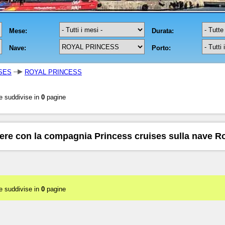
SES
ROYAL PRINCESS
e suddivise in
0
pagine
iere con la compagnia Princess cruises sulla nave R
e suddivise in
0
pagine