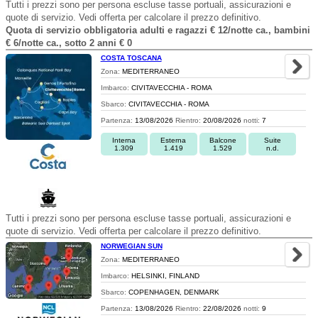
Tutti i prezzi sono per persona escluse tasse portuali, assicurazioni e
quote di servizio. Vedi offerta per calcolare il prezzo definitivo.
Quota di servizio obbligatoria adulti e ragazzi € 12/notte ca., bambini
€ 6/notte ca., sotto 2 anni € 0
COSTA TOSCANA
Zona:
MEDITERRANEO
Imbarco:
CIVITAVECCHIA - ROMA
Sbarco:
CIVITAVECCHIA - ROMA
Partenza:
13/08/2026
Rientro:
20/08/2026
notti:
7
Interna
Esterna
Balcone
Suite
1.309
1.419
1.529
n.d.
Tutti i prezzi sono per persona escluse tasse portuali, assicurazioni e
quote di servizio. Vedi offerta per calcolare il prezzo definitivo.
NORWEGIAN SUN
Zona:
MEDITERRANEO
Imbarco:
HELSINKI, FINLAND
Sbarco:
COPENHAGEN, DENMARK
Partenza:
13/08/2026
Rientro:
22/08/2026
notti:
9