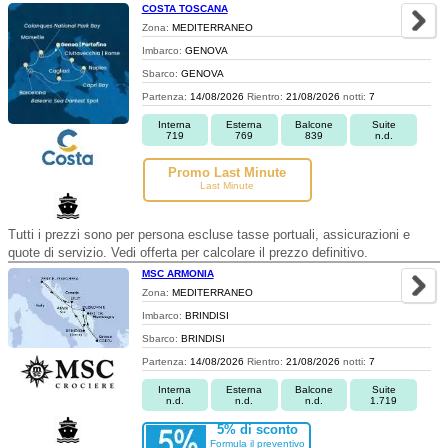
COSTA TOSCANA
Zona:
MEDITERRANEO
Imbarco:
GENOVA
Sbarco:
GENOVA
Partenza:
14/08/2026
Rientro:
21/08/2026
notti:
7
Interna
Esterna
Balcone
Suite
719
769
839
n.d.
Promo Last Minute
Last Minute
Tutti i prezzi sono per persona escluse tasse portuali, assicurazioni e
quote di servizio. Vedi offerta per calcolare il prezzo definitivo.
MSC ARMONIA
Zona:
MEDITERRANEO
Imbarco:
BRINDISI
Sbarco:
BRINDISI
Partenza:
14/08/2026
Rientro:
21/08/2026
notti:
7
Interna
Esterna
Balcone
Suite
n.d.
n.d.
n.d.
1.719
5% di sconto
Formula il preventivo