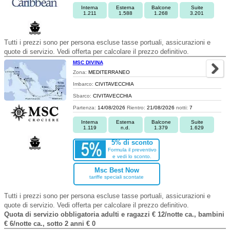
Interna
Esterna
Balcone
Suite
1.211
1.588
1.268
3.201
Tutti i prezzi sono per persona escluse tasse portuali, assicurazioni e
quote di servizio. Vedi offerta per calcolare il prezzo definitivo.
MSC DIVINA
Zona:
MEDITERRANEO
Imbarco:
CIVITAVECCHIA
Sbarco:
CIVITAVECCHIA
Partenza:
14/08/2026
Rientro:
21/08/2026
notti:
7
Interna
Esterna
Balcone
Suite
1.119
n.d.
1.379
1.629
5% di sconto
Formula il preventivo
e vedi lo sconto.
Msc Best Now
tariffe speciali scontate
Tutti i prezzi sono per persona escluse tasse portuali, assicurazioni e
quote di servizio. Vedi offerta per calcolare il prezzo definitivo.
Quota di servizio obbligatoria adulti e ragazzi € 12/notte ca., bambini
€ 6/notte ca., sotto 2 anni € 0