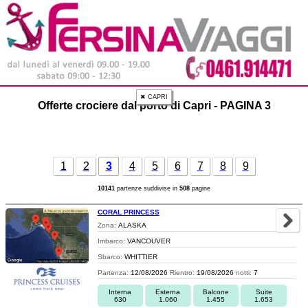
✖ CAPRI
Offerte crociere dal porto di Capri - PAGINA 3
1
2
3
4
5
6
7
8
9
10141
partenze suddivise in
508
pagine
CORAL PRINCESS
Zona:
ALASKA
Imbarco:
VANCOUVER
Sbarco:
WHITTIER
Partenza:
12/08/2026
Rientro:
19/08/2026
notti:
7
Interna
Esterna
Balcone
Suite
630
1.060
1.455
1.653