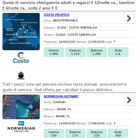
Quota di servizio obbligatoria adulti e ragazzi € 12/notte ca., bambini
€ 6/notte ca., sotto 2 anni € 0
COSTA PACIFICA
Zona:
MEDITERRANEO
Imbarco:
OLBIA - COSTA SMERALDA
Sbarco:
OLBIA - COSTA SMERALDA
Partenza:
14/08/2026
Rientro:
21/08/2026
notti:
7
Interna
Esterna
Balcone
Suite
1.069
1.219
1.289
n.d.
Tutti i prezzi sono per persona escluse tasse portuali, assicurazioni e
quote di servizio. Vedi offerta per calcolare il prezzo definitivo.
NORWEGIAN GETAWAY
Zona:
CARAIBI
Imbarco:
MIAMI, FL
Sbarco:
MIAMI, FL
Partenza:
14/08/2026
Rientro:
17/08/2026
notti:
3
Interna
Esterna
Balcone
Suite
154
174
220
940