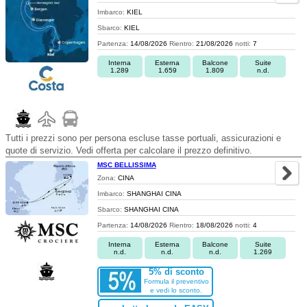
Imbarco:
KIEL
Sbarco:
KIEL
Partenza:
14/08/2026
Rientro:
21/08/2026
notti:
7
Interna
Esterna
Balcone
Suite
1.289
1.659
1.809
n.d.
Tutti i prezzi sono per persona escluse tasse portuali, assicurazioni e
quote di servizio. Vedi offerta per calcolare il prezzo definitivo.
MSC BELLISSIMA
Zona:
CINA
Imbarco:
SHANGHAI CINA
Sbarco:
SHANGHAI CINA
Partenza:
14/08/2026
Rientro:
18/08/2026
notti:
4
Interna
Esterna
Balcone
Suite
n.d.
n.d.
n.d.
1.269
5% di sconto
Formula il preventivo
e vedi lo sconto.