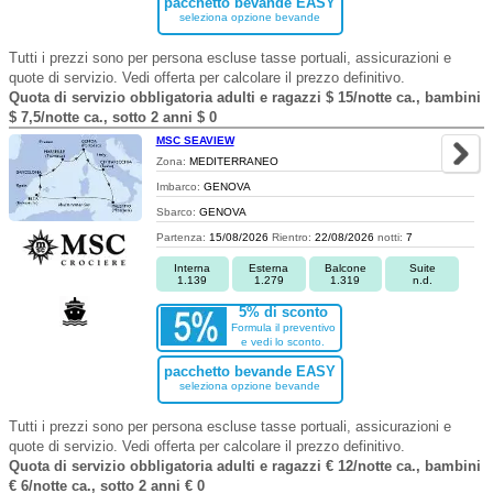
pacchetto bevande EASY
seleziona opzione bevande
Tutti i prezzi sono per persona escluse tasse portuali, assicurazioni e
quote di servizio. Vedi offerta per calcolare il prezzo definitivo.
Quota di servizio obbligatoria adulti e ragazzi $ 15/notte ca., bambini
$ 7,5/notte ca., sotto 2 anni $ 0
MSC SEAVIEW
Zona:
MEDITERRANEO
Imbarco:
GENOVA
Sbarco:
GENOVA
Partenza:
15/08/2026
Rientro:
22/08/2026
notti:
7
Interna
Esterna
Balcone
Suite
1.139
1.279
1.319
n.d.
5% di sconto
Formula il preventivo
e vedi lo sconto.
pacchetto bevande EASY
seleziona opzione bevande
Tutti i prezzi sono per persona escluse tasse portuali, assicurazioni e
quote di servizio. Vedi offerta per calcolare il prezzo definitivo.
Quota di servizio obbligatoria adulti e ragazzi € 12/notte ca., bambini
€ 6/notte ca., sotto 2 anni € 0