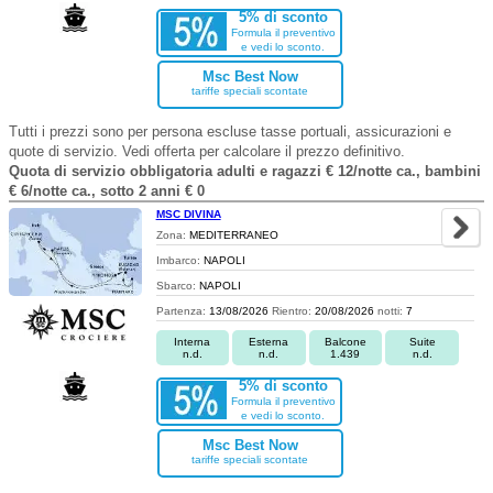
5% di sconto
Formula il preventivo
e vedi lo sconto.
Msc Best Now
tariffe speciali scontate
Tutti i prezzi sono per persona escluse tasse portuali, assicurazioni e
quote di servizio. Vedi offerta per calcolare il prezzo definitivo.
Quota di servizio obbligatoria adulti e ragazzi € 12/notte ca., bambini
€ 6/notte ca., sotto 2 anni € 0
MSC DIVINA
Zona:
MEDITERRANEO
Imbarco:
NAPOLI
Sbarco:
NAPOLI
Partenza:
13/08/2026
Rientro:
20/08/2026
notti:
7
Interna
Esterna
Balcone
Suite
n.d.
n.d.
1.439
n.d.
5% di sconto
Formula il preventivo
e vedi lo sconto.
Msc Best Now
tariffe speciali scontate