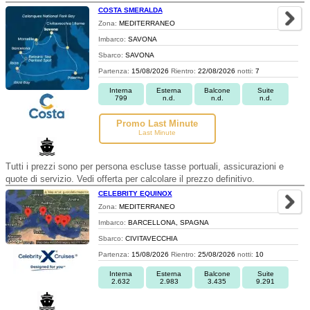
COSTA SMERALDA
Zona:
MEDITERRANEO
Imbarco:
SAVONA
Sbarco:
SAVONA
Partenza:
15/08/2026
Rientro:
22/08/2026
notti:
7
Interna
Esterna
Balcone
Suite
799
n.d.
n.d.
n.d.
Promo Last Minute
Last Minute
Tutti i prezzi sono per persona escluse tasse portuali, assicurazioni e
quote di servizio. Vedi offerta per calcolare il prezzo definitivo.
CELEBRITY EQUINOX
Zona:
MEDITERRANEO
Imbarco:
BARCELLONA, SPAGNA
Sbarco:
CIVITAVECCHIA
Partenza:
15/08/2026
Rientro:
25/08/2026
notti:
10
Interna
Esterna
Balcone
Suite
2.632
2.983
3.435
9.291