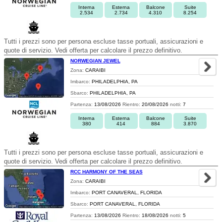
Interna
Esterna
Balcone
Suite
2.534
2.734
4.310
8.254
Tutti i prezzi sono per persona escluse tasse portuali, assicurazioni e
quote di servizio. Vedi offerta per calcolare il prezzo definitivo.
NORWEGIAN JEWEL
Zona:
CARAIBI
Imbarco:
PHILADELPHIA, PA
Sbarco:
PHILADELPHIA, PA
Partenza:
13/08/2026
Rientro:
20/08/2026
notti:
7
Interna
Esterna
Balcone
Suite
380
414
884
3.870
Tutti i prezzi sono per persona escluse tasse portuali, assicurazioni e
quote di servizio. Vedi offerta per calcolare il prezzo definitivo.
RCC HARMONY OF THE SEAS
Zona:
CARAIBI
Imbarco:
PORT CANAVERAL, FLORIDA
Sbarco:
PORT CANAVERAL, FLORIDA
Partenza:
13/08/2026
Rientro:
18/08/2026
notti:
5