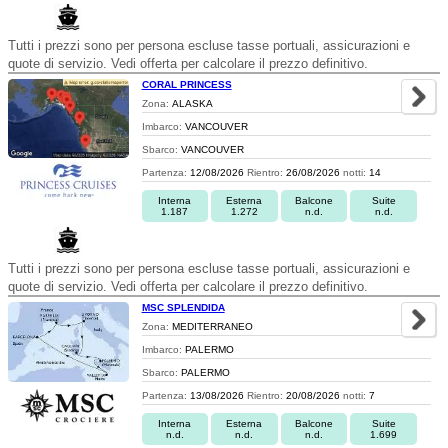
Tutti i prezzi sono per persona escluse tasse portuali, assicurazioni e
quote di servizio. Vedi offerta per calcolare il prezzo definitivo.
CORAL PRINCESS
Zona:
ALASKA
Imbarco:
VANCOUVER
Sbarco:
VANCOUVER
Partenza:
12/08/2026
Rientro:
26/08/2026
notti:
14
Interna
Esterna
Balcone
Suite
1.187
1.272
n.d.
n.d.
Tutti i prezzi sono per persona escluse tasse portuali, assicurazioni e
quote di servizio. Vedi offerta per calcolare il prezzo definitivo.
MSC SPLENDIDA
Zona:
MEDITERRANEO
Imbarco:
PALERMO
Sbarco:
PALERMO
Partenza:
13/08/2026
Rientro:
20/08/2026
notti:
7
Interna
Esterna
Balcone
Suite
n.d.
n.d.
n.d.
1.699