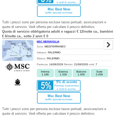
e vedi lo sconto.
Msc Best Now
tariffe speciali scontate
Tutti i prezzi sono per persona escluse tasse portuali, assicurazioni e
quote di servizio. Vedi offerta per calcolare il prezzo definitivo.
Quota di servizio obbligatoria adulti e ragazzi € 12/notte ca., bambini
€ 6/notte ca., sotto 2 anni € 0
MSC MERAVIGLIA
Zona:
MEDITERRANEO
Imbarco:
PALERMO
Sbarco:
PALERMO
Partenza:
14/08/2026
Rientro:
21/08/2026
notti:
7
Interna
Esterna
Balcone
Suite
1.189
1.329
1.459
2.459
5% di sconto
Formula il preventivo
e vedi lo sconto.
Msc Best Now
tariffe speciali scontate
Tutti i prezzi sono per persona escluse tasse portuali, assicurazioni e
quote di servizio. Vedi offerta per calcolare il prezzo definitivo.