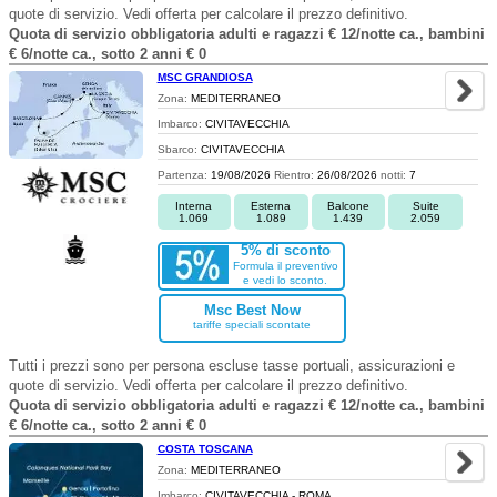
quote di servizio. Vedi offerta per calcolare il prezzo definitivo.
Quota di servizio obbligatoria adulti e ragazzi € 12/notte ca., bambini
€ 6/notte ca., sotto 2 anni € 0
MSC GRANDIOSA
Zona:
MEDITERRANEO
Imbarco:
CIVITAVECCHIA
Sbarco:
CIVITAVECCHIA
Partenza:
19/08/2026
Rientro:
26/08/2026
notti:
7
Interna
Esterna
Balcone
Suite
1.069
1.089
1.439
2.059
5% di sconto
Formula il preventivo
e vedi lo sconto.
Msc Best Now
tariffe speciali scontate
Tutti i prezzi sono per persona escluse tasse portuali, assicurazioni e
quote di servizio. Vedi offerta per calcolare il prezzo definitivo.
Quota di servizio obbligatoria adulti e ragazzi € 12/notte ca., bambini
€ 6/notte ca., sotto 2 anni € 0
COSTA TOSCANA
Zona:
MEDITERRANEO
Imbarco:
CIVITAVECCHIA - ROMA