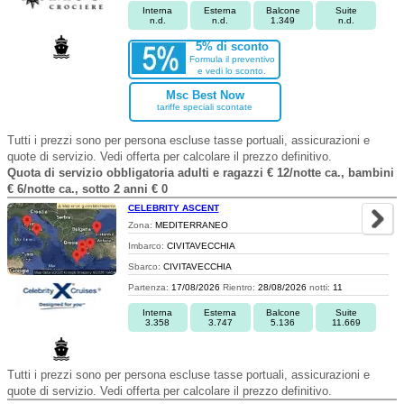
Interna
Esterna
Balcone
Suite
n.d.
n.d.
1.349
n.d.
5% di sconto
Formula il preventivo
e vedi lo sconto.
Msc Best Now
tariffe speciali scontate
Tutti i prezzi sono per persona escluse tasse portuali, assicurazioni e
quote di servizio. Vedi offerta per calcolare il prezzo definitivo.
Quota di servizio obbligatoria adulti e ragazzi € 12/notte ca., bambini
€ 6/notte ca., sotto 2 anni € 0
CELEBRITY ASCENT
Zona:
MEDITERRANEO
Imbarco:
CIVITAVECCHIA
Sbarco:
CIVITAVECCHIA
Partenza:
17/08/2026
Rientro:
28/08/2026
notti:
11
Interna
Esterna
Balcone
Suite
3.358
3.747
5.136
11.669
Tutti i prezzi sono per persona escluse tasse portuali, assicurazioni e
quote di servizio. Vedi offerta per calcolare il prezzo definitivo.