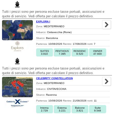
Tutti i prezzi sono per persona escluse tasse portuali, assicurazioni e
quote di servizio. Vedi offerta per calcolare il prezzo definitivo.
EXPLORA I
Zona:
MEDITERRANEO
Imbarco:
Civitavecchia (Rome)
Sbarco:
Barcelona
Partenza:
10/08/2026
Rientro:
17/08/2026
notti:
7
SUITES
PENTHOUS
RESIDENC
OWNER
3.910
7.395
9.520
47.600
Tutti i prezzi sono per persona escluse tasse portuali, assicurazioni e
quote di servizio. Vedi offerta per calcolare il prezzo definitivo.
CELEBRITY CONSTELLATION
Zona:
MEDITERRANEO
Imbarco:
CIVITAVECCHIA
Sbarco:
Ravenna
Partenza:
10/08/2026
Rientro:
21/08/2026
notti:
11
Interna
Esterna
Balcone
Suite
2.729
3.221
3.821
9.548