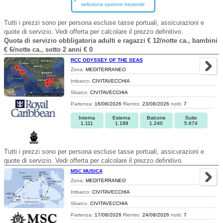
seleziona opzione bevande
Tutti i prezzi sono per persona escluse tasse portuali, assicurazioni e
quote di servizio. Vedi offerta per calcolare il prezzo definitivo.
Quota di servizio obbligatoria adulti e ragazzi € 12/notte ca., bambini
€ 6/notte ca., sotto 2 anni € 0
RCC ODYSSEY OF THE SEAS
Zona:
MEDITERRANEO
Imbarco:
CIVITAVECCHIA
Sbarco:
CIVITAVECCHIA
Partenza:
16/08/2026
Rientro:
23/08/2026
notti:
7
Interna
Esterna
Balcone
Suite
1.111
1.188
1.240
5.674
Tutti i prezzi sono per persona escluse tasse portuali, assicurazioni e
quote di servizio. Vedi offerta per calcolare il prezzo definitivo.
MSC MUSICA
Zona:
MEDITERRANEO
Imbarco:
CIVITAVECCHIA
Sbarco:
CIVITAVECCHIA
Partenza:
17/08/2026
Rientro:
24/08/2026
notti:
7