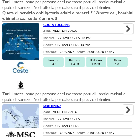
Tutti i prezzi sono per persona escluse tasse portuali, assicurazioni e
quote di servizio. Vedi offerta per calcolare il prezzo definitivo.
Quota di servizio obbligatoria adulti e ragazzi € 12/notte ca., bambini
€ 6/notte ca., sotto 2 anni € 0
COSTA TOSCANA
Zona:
MEDITERRANEO
Imbarco:
CIVITAVECCHIA - ROMA
Sbarco:
CIVITAVECCHIA - ROMA
Partenza:
13/08/2026
Rientro:
20/08/2026
notti:
7
Interna
Esterna
Balcone
Suite
1.309
1.419
1.529
n.d.
Tutti i prezzi sono per persona escluse tasse portuali, assicurazioni e
quote di servizio. Vedi offerta per calcolare il prezzo definitivo.
MSC DIVINA
Zona:
MEDITERRANEO
Imbarco:
CIVITAVECCHIA
Sbarco:
CIVITAVECCHIA
Partenza:
14/08/2026
Rientro:
21/08/2026
notti:
7