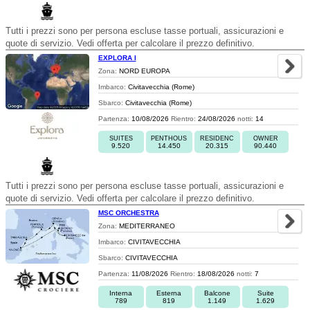
Tutti i prezzi sono per persona escluse tasse portuali, assicurazioni e
quote di servizio. Vedi offerta per calcolare il prezzo definitivo.
EXPLORA I
Zona:
NORD EUROPA
Imbarco:
Civitavecchia (Rome)
Sbarco:
Civitavecchia (Rome)
Partenza:
10/08/2026
Rientro:
24/08/2026
notti:
14
SUITES
PENTHOUS
RESIDENC
OWNER
9.520
14.450
20.315
90.440
Tutti i prezzi sono per persona escluse tasse portuali, assicurazioni e
quote di servizio. Vedi offerta per calcolare il prezzo definitivo.
MSC ORCHESTRA
Zona:
MEDITERRANEO
Imbarco:
CIVITAVECCHIA
Sbarco:
CIVITAVECCHIA
Partenza:
11/08/2026
Rientro:
18/08/2026
notti:
7
Interna
Esterna
Balcone
Suite
789
819
1.149
1.629