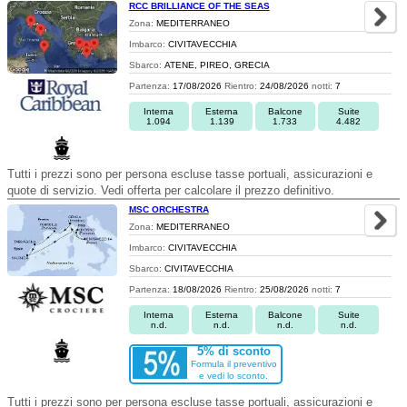
RCC BRILLIANCE OF THE SEAS
Zona:
MEDITERRANEO
Imbarco:
CIVITAVECCHIA
Sbarco:
ATENE, PIREO, GRECIA
Partenza:
17/08/2026
Rientro:
24/08/2026
notti:
7
Interna
Esterna
Balcone
Suite
1.094
1.139
1.733
4.482
Tutti i prezzi sono per persona escluse tasse portuali, assicurazioni e
quote di servizio. Vedi offerta per calcolare il prezzo definitivo.
MSC ORCHESTRA
Zona:
MEDITERRANEO
Imbarco:
CIVITAVECCHIA
Sbarco:
CIVITAVECCHIA
Partenza:
18/08/2026
Rientro:
25/08/2026
notti:
7
Interna
Esterna
Balcone
Suite
n.d.
n.d.
n.d.
n.d.
5% di sconto
Formula il preventivo
e vedi lo sconto.
Tutti i prezzi sono per persona escluse tasse portuali, assicurazioni e