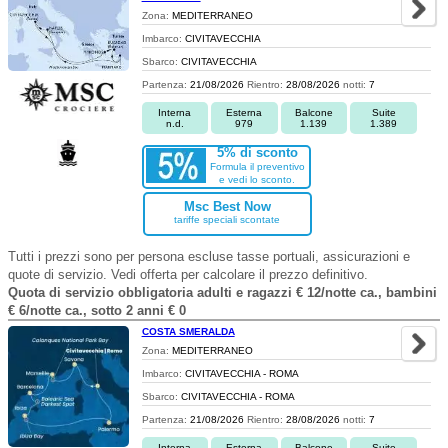
Zona:
MEDITERRANEO
Imbarco:
CIVITAVECCHIA
Sbarco:
CIVITAVECCHIA
Partenza:
21/08/2026
Rientro:
28/08/2026
notti:
7
Interna
Esterna
Balcone
Suite
n.d.
979
1.139
1.389
5% di sconto
Formula il preventivo
e vedi lo sconto.
Msc Best Now
tariffe speciali scontate
Tutti i prezzi sono per persona escluse tasse portuali, assicurazioni e
quote di servizio. Vedi offerta per calcolare il prezzo definitivo.
Quota di servizio obbligatoria adulti e ragazzi € 12/notte ca., bambini
€ 6/notte ca., sotto 2 anni € 0
COSTA SMERALDA
Zona:
MEDITERRANEO
Imbarco:
CIVITAVECCHIA - ROMA
Sbarco:
CIVITAVECCHIA - ROMA
Partenza:
21/08/2026
Rientro:
28/08/2026
notti:
7
Interna
Esterna
Balcone
Suite