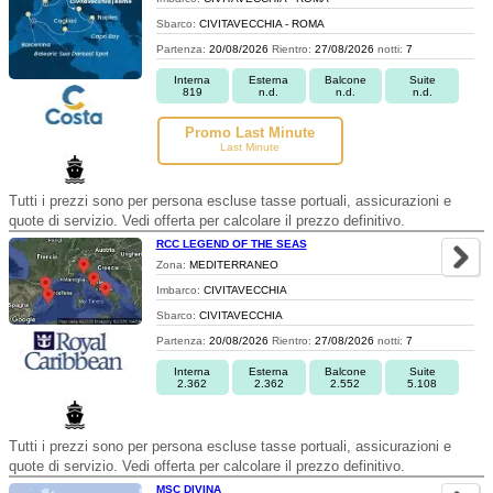
Sbarco:
CIVITAVECCHIA - ROMA
Partenza:
20/08/2026
Rientro:
27/08/2026
notti:
7
Interna
Esterna
Balcone
Suite
819
n.d.
n.d.
n.d.
Promo Last Minute
Last Minute
Tutti i prezzi sono per persona escluse tasse portuali, assicurazioni e
quote di servizio. Vedi offerta per calcolare il prezzo definitivo.
RCC LEGEND OF THE SEAS
Zona:
MEDITERRANEO
Imbarco:
CIVITAVECCHIA
Sbarco:
CIVITAVECCHIA
Partenza:
20/08/2026
Rientro:
27/08/2026
notti:
7
Interna
Esterna
Balcone
Suite
2.362
2.362
2.552
5.108
Tutti i prezzi sono per persona escluse tasse portuali, assicurazioni e
quote di servizio. Vedi offerta per calcolare il prezzo definitivo.
MSC DIVINA