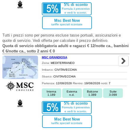
5% di sconto
Formula il preventivo
e vedi lo sconto.
Msc Best Now
tariffe speciali scontate
Tutti i prezzi sono per persona escluse tasse portuali, assicurazioni e
quote di servizio. Vedi offerta per calcolare il prezzo definitivo.
Quota di servizio obbligatoria adulti e ragazzi € 12/notte ca., bambini
€ 6/notte ca., sotto 2 anni € 0
MSC GRANDIOSA
Zona:
MEDITERRANEO
Imbarco:
CIVITAVECCHIA
Sbarco:
CIVITAVECCHIA
Partenza:
12/08/2026
Rientro:
19/08/2026
notti:
7
Interna
Esterna
Balcone
Suite
1.189
n.d.
1.389
3.099
5% di sconto
Formula il preventivo
e vedi lo sconto.
Msc Best Now
tariffe speciali scontate