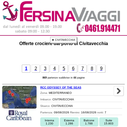
✖ CIVITAVECCHIA
Offerte crociere dal porto di Civitavecchia
1
2
3
4
5
6
7
8
9
869
partenze suddivise in
44
pagine
RCC ODYSSEY OF THE SEAS
Zona:
MEDITERRANEO
Imbarco:
CIVITAVECCHIA
Sbarco:
CIVITAVECCHIA
Partenza:
09/08/2026
Rientro:
16/08/2026
notti:
7
Interna
Esterna
Balcone
Suite
1.230
1.286
1.788
15.803