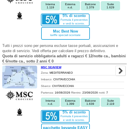
Interna
Esterna
Balcone
Suite
1.119
n.d.
1.379
1.629
5% di sconto
Formula il preventivo
e vedi lo sconto.
Msc Best Now
tariffe speciali scontate
Tutti i prezzi sono per persona escluse tasse portuali, assicurazioni e
quote di servizio. Vedi offerta per calcolare il prezzo definitivo.
Quota di servizio obbligatoria adulti e ragazzi € 12/notte ca., bambini
€ 6/notte ca., sotto 2 anni € 0
MSC SEAVIEW
Zona:
MEDITERRANEO
Imbarco:
CIVITAVECCHIA
Sbarco:
CIVITAVECCHIA
Partenza:
16/08/2026
Rientro:
23/08/2026
notti:
7
Interna
Esterna
Balcone
Suite
n.d.
1.399
1.639
2.119
5% di sconto
Formula il preventivo
e vedi lo sconto.
pacchetto bevande EASY