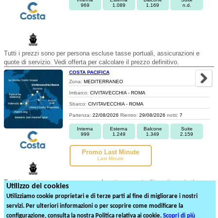
969
1.089
1.169
n.d.
Tutti i prezzi sono per persona escluse tasse portuali, assicurazioni e
quote di servizio. Vedi offerta per calcolare il prezzo definitivo.
COSTA PACIFICA
Zona:
MEDITERRANEO
Imbarco:
CIVITAVECCHIA - ROMA
Sbarco:
CIVITAVECCHIA - ROMA
Partenza:
22/08/2026
Rientro:
29/08/2026
notti:
7
Interna
Esterna
Balcone
Suite
999
1.249
1.349
2.159
Promo Last Minute
Last Minute
Tutti i prezzi sono per persona escluse tasse portuali, assicurazioni e
Utilizzo dei cookies
quote di servizio. Vedi offerta per calcolare il prezzo definitivo.
Utilizziamo cookie proprietari e di terze parti al fine di migliorare i nostri
servizi. Per ulteriori informazioni o per scoprire come modificare la
1
2
3
4
5
6
7
8
9
configurazione, consulta la nostra Politica relativa ai cookie.
Scopri di più