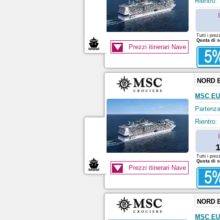
Rientro:
Tutti i prez
Quota di s
Prezzi itinerari Nave
NORD 
MSC EU
Partenza
Rientro:
1
Tutti i prez
Quota di s
Prezzi itinerari Nave
NORD 
MSC EU