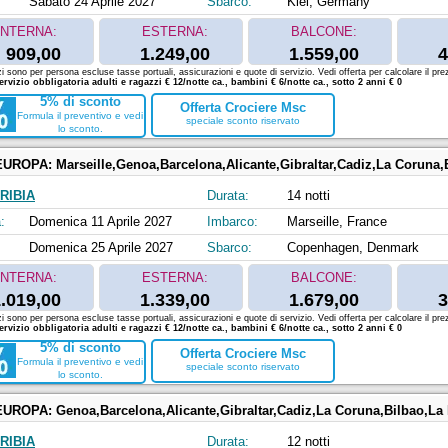
Sabato 24 Aprile 2027
Sbarco:
Kiel, Germany
INTERNA:
ESTERNA:
BALCONE:
909,00
1.249,00
1.559,00
4
zi sono per persona escluse tasse portuali, assicurazioni e quote di servizio. Vedi offerta per calcolare il prez
ervizio obbligatoria adulti e ragazzi € 12/notte ca., bambini € 6/notte ca., sotto 2 anni € 0
5% di sconto
Offerta Crociere Msc
Formula il preventivo e vedi
speciale sconto riservato
lo sconto.
EUROPA:
Marseille,Genoa,Barcelona,Alicante,Gibraltar,Cadiz,La Coruna,Bilbao,La Rochelle,
RIBIA
Durata:
14 notti
:
Domenica 11 Aprile 2027
Imbarco:
Marseille, France
Domenica 25 Aprile 2027
Sbarco:
Copenhagen, Denmark
INTERNA:
ESTERNA:
BALCONE:
.019,00
1.339,00
1.679,00
3
zi sono per persona escluse tasse portuali, assicurazioni e quote di servizio. Vedi offerta per calcolare il prez
ervizio obbligatoria adulti e ragazzi € 12/notte ca., bambini € 6/notte ca., sotto 2 anni € 0
5% di sconto
Offerta Crociere Msc
Formula il preventivo e vedi
speciale sconto riservato
lo sconto.
EUROPA:
Genoa,Barcelona,Alicante,Gibraltar,Cadiz,La Coruna,Bilbao,La 
RIBIA
Durata:
12 notti