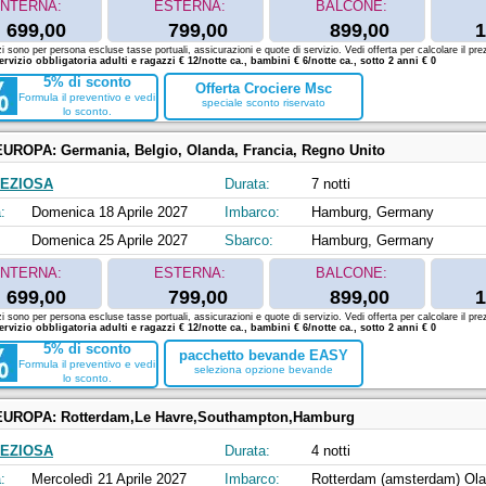
INTERNA:
ESTERNA:
BALCONE:
699,00
799,00
899,00
1
zi sono per persona escluse tasse portuali, assicurazioni e quote di servizio. Vedi offerta per calcolare il prez
ervizio obbligatoria adulti e ragazzi € 12/notte ca., bambini € 6/notte ca., sotto 2 anni € 0
5% di sconto
Offerta Crociere Msc
Formula il preventivo e vedi
speciale sconto riservato
lo sconto.
EUROPA:
Germania, Belgio, Olanda, Francia, Regno Unito
EZIOSA
Durata:
7 notti
:
Domenica 18 Aprile 2027
Imbarco:
Hamburg, Germany
Domenica 25 Aprile 2027
Sbarco:
Hamburg, Germany
INTERNA:
ESTERNA:
BALCONE:
699,00
799,00
899,00
1
zi sono per persona escluse tasse portuali, assicurazioni e quote di servizio. Vedi offerta per calcolare il prez
ervizio obbligatoria adulti e ragazzi € 12/notte ca., bambini € 6/notte ca., sotto 2 anni € 0
5% di sconto
pacchetto bevande EASY
Formula il preventivo e vedi
seleziona opzione bevande
lo sconto.
EUROPA:
Rotterdam,Le Havre,Southampton,Hamburg
EZIOSA
Durata:
4 notti
:
Mercoledì 21 Aprile 2027
Imbarco:
Rotterdam (amsterdam) Ol