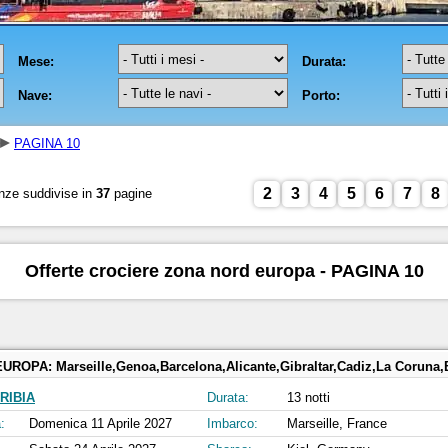
PAGINA 10
2
3
4
5
6
7
8
nze suddivise in
37
pagine
Offerte crociere zona nord europa - PAGINA 10
EUROPA:
Marseille,Genoa,Barcelona,Alicante,Gibraltar,Cadiz,La Coruna,Bilbao,La 
RIBIA
Durata:
13 notti
:
Domenica 11 Aprile 2027
Imbarco:
Marseille, France