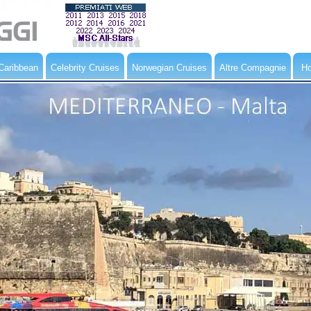
Caribbean
Celebrity Cruises
Norwegian Cruises
Altre Compagnie
Ho