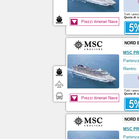
Tutti i prez
Quota di s
Prezzi itinerari Nave
NORD 
MSC PR
Partenza
Rientro:
Tutti i prez
Quota di s
Prezzi itinerari Nave
NORD 
MSC PR
Partenza