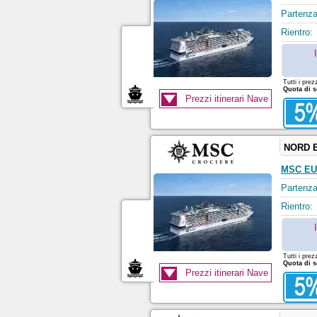
Partenza
Rientro:
Tutti i prez
Quota di s
Prezzi itinerari Nave
NORD 
MSC EU
Partenza
Rientro:
Tutti i prez
Quota di s
Prezzi itinerari Nave