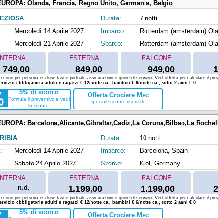
EUROPA:
Olanda, Francia, Regno Unito, Germania, Belgio
EZIOSA
Durata:
7 notti
:
Mercoledì 14 Aprile 2027
Imbarco:
Rotterdam (amsterdam) Ol
Mercoledì 21 Aprile 2027
Sbarco:
Rotterdam (amsterdam) Ol
INTERNA:
ESTERNA:
BALCONE:
749,00
849,00
949,00
1
zi sono per persona escluse tasse portuali, assicurazioni e quote di servizio. Vedi offerta per calcolare il prez
ervizio obbligatoria adulti e ragazzi € 12/notte ca., bambini € 6/notte ca., sotto 2 anni € 0
5% di sconto
Offerta Crociere Msc
Formula il preventivo e vedi
speciale sconto riservato
lo sconto.
EUROPA:
Barcelona,Alicante,Gibraltar,Cadiz,La Coruna,Bilbao,La Rochell
RIBIA
Durata:
10 notti
:
Mercoledì 14 Aprile 2027
Imbarco:
Barcelona, Spain
Sabato 24 Aprile 2027
Sbarco:
Kiel, Germany
INTERNA:
ESTERNA:
BALCONE:
n.d.
1.199,00
1.199,00
2
zi sono per persona escluse tasse portuali, assicurazioni e quote di servizio. Vedi offerta per calcolare il prez
ervizio obbligatoria adulti e ragazzi € 12/notte ca., bambini € 6/notte ca., sotto 2 anni € 0
5% di sconto
Offerta Crociere Msc