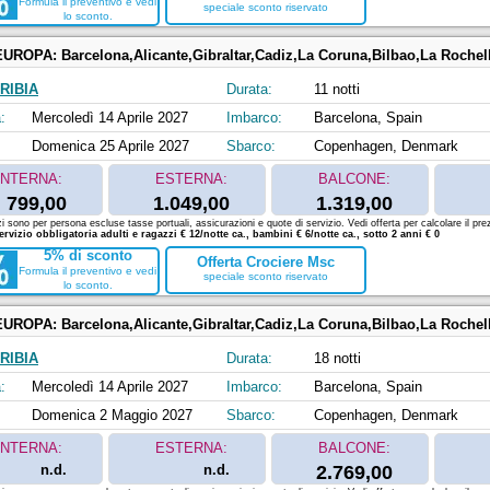
Formula il preventivo e vedi
speciale sconto riservato
lo sconto.
EUROPA:
Barcelona,Alicante,Gibraltar,Cadiz,La Coruna,Bilbao,La Rochelle,Kie
RIBIA
Durata:
11 notti
:
Mercoledì 14 Aprile 2027
Imbarco:
Barcelona, Spain
Domenica 25 Aprile 2027
Sbarco:
Copenhagen, Denmark
INTERNA:
ESTERNA:
BALCONE:
799,00
1.049,00
1.319,00
zi sono per persona escluse tasse portuali, assicurazioni e quote di servizio. Vedi offerta per calcolare il prez
ervizio obbligatoria adulti e ragazzi € 12/notte ca., bambini € 6/notte ca., sotto 2 anni € 0
5% di sconto
Offerta Crociere Msc
Formula il preventivo e vedi
speciale sconto riservato
lo sconto.
EUROPA:
Barcelona,Alicante,Gibraltar,Cadiz,La Coruna,Bilbao,La Rochelle,Kiel,Copenhagen,Hellesylt,Alesund,Fla
RIBIA
Durata:
18 notti
:
Mercoledì 14 Aprile 2027
Imbarco:
Barcelona, Spain
Domenica 2 Maggio 2027
Sbarco:
Copenhagen, Denmark
INTERNA:
ESTERNA:
BALCONE:
n.d.
n.d.
2.769,00