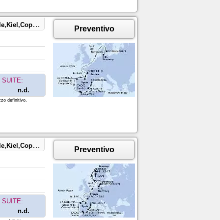
l,Copenhagen
Preventivo
SUITE:
n.d.
zo definitivo.
am,Kiel,Copenhagen
Preventivo
SUITE:
n.d.