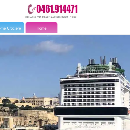
me Crociere
Home