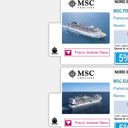
NORD 
MSC PR
Partenza
Rientro:
Tutti i prez
Quota di s
Prezzi itinerari Nave
NORD 
MSC EU
Partenza
Rientro:
Tutti i prez
Quota di s
Prezzi itinerari Nave