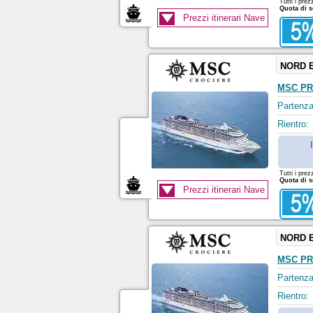
Tutti i prez
Quota di s
Prezzi itinerari Nave
NORD 
MSC PR
Partenza
Rientro:
Tutti i prez
Quota di s
Prezzi itinerari Nave
NORD 
MSC PR
Partenza
Rientro: