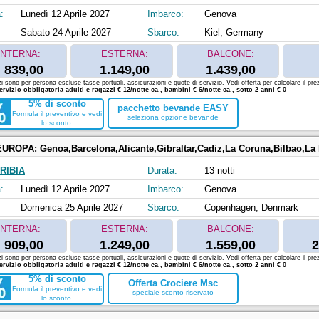
:
Lunedì 12 Aprile 2027
Imbarco:
Genova
Sabato 24 Aprile 2027
Sbarco:
Kiel, Germany
INTERNA:
ESTERNA:
BALCONE:
839,00
1.149,00
1.439,00
zi sono per persona escluse tasse portuali, assicurazioni e quote di servizio. Vedi offerta per calcolare il prez
ervizio obbligatoria adulti e ragazzi € 12/notte ca., bambini € 6/notte ca., sotto 2 anni € 0
5% di sconto
pacchetto bevande EASY
Formula il preventivo e vedi
seleziona opzione bevande
lo sconto.
EUROPA:
Genoa,Barcelona,Alicante,Gibraltar,Cadiz,La Coruna,Bilbao,La Rochelle,Ki
RIBIA
Durata:
13 notti
:
Lunedì 12 Aprile 2027
Imbarco:
Genova
Domenica 25 Aprile 2027
Sbarco:
Copenhagen, Denmark
INTERNA:
ESTERNA:
BALCONE:
909,00
1.249,00
1.559,00
2
zi sono per persona escluse tasse portuali, assicurazioni e quote di servizio. Vedi offerta per calcolare il prez
ervizio obbligatoria adulti e ragazzi € 12/notte ca., bambini € 6/notte ca., sotto 2 anni € 0
5% di sconto
Offerta Crociere Msc
Formula il preventivo e vedi
speciale sconto riservato
lo sconto.