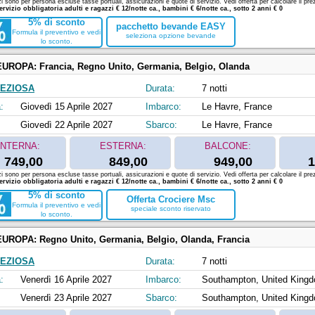
zi sono per persona escluse tasse portuali, assicurazioni e quote di servizio. Vedi offerta per calcolare il prez
ervizio obbligatoria adulti e ragazzi € 12/notte ca., bambini € 6/notte ca., sotto 2 anni € 0
5% di sconto
pacchetto bevande EASY
Formula il preventivo e vedi
seleziona opzione bevande
lo sconto.
EUROPA:
Francia, Regno Unito, Germania, Belgio, Olanda
EZIOSA
Durata:
7 notti
:
Giovedì 15 Aprile 2027
Imbarco:
Le Havre, France
Giovedì 22 Aprile 2027
Sbarco:
Le Havre, France
INTERNA:
ESTERNA:
BALCONE:
749,00
849,00
949,00
1
zi sono per persona escluse tasse portuali, assicurazioni e quote di servizio. Vedi offerta per calcolare il prez
ervizio obbligatoria adulti e ragazzi € 12/notte ca., bambini € 6/notte ca., sotto 2 anni € 0
5% di sconto
Offerta Crociere Msc
Formula il preventivo e vedi
speciale sconto riservato
lo sconto.
EUROPA:
Regno Unito, Germania, Belgio, Olanda, Francia
EZIOSA
Durata:
7 notti
:
Venerdì 16 Aprile 2027
Imbarco:
Southampton, United King
Venerdì 23 Aprile 2027
Sbarco:
Southampton, United King