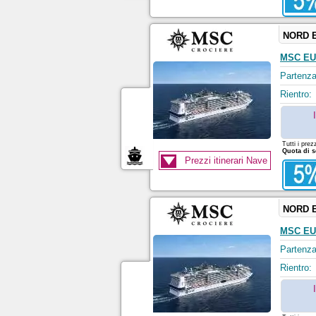
NORD 
MSC EU
Partenza
Rientro:
Tutti i prez
Quota di s
Prezzi itinerari Nave
NORD 
MSC EU
Partenza
Rientro: