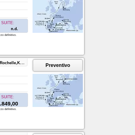
SUITE:
n.d.
zo definitivo.
el,Copenhagen
Preventivo
SUITE:
.849,00
zo definitivo.