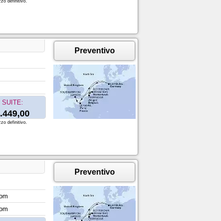
zo definitivo.
Preventivo
SUITE:
.449,00
zo definitivo.
Preventivo
dom
dom