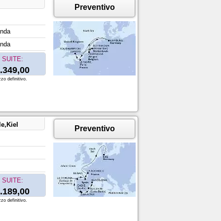
Preventivo
anda
anda
SUITE:
.349,00
zo definitivo.
e,Kiel
Preventivo
SUITE:
.189,00
zo definitivo.