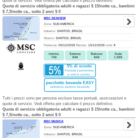
quote di servizio. Vedi offerta per calcolare il prezzo definitivo.
Quota di servizio obbligatoria adulti e ragazzi $ 15/notte ca., bambini
$ 7,5/notte ca., sotto 2 anni $ 0
MSC SEAVIEW
Zona:
SUD AMERICA
Imbarco:
SANTOS, BRAZIL
Sbarco:
SANTOS, BRAZIL
Partenza:
05/12/2026
Rientro:
13/12/2026
notti:
8
Interna
Esterna
Balcone
Suite
749
849
849
1.689
5% di sconto
Formula il preventivo
e vedi lo sconto.
pacchetto bevande EASY
seleziona opzione bevande
Tutti i prezzi sono per persona escluse tasse portuali, assicurazioni e
quote di servizio. Vedi offerta per calcolare il prezzo definitivo.
Quota di servizio obbligatoria adulti e ragazzi $ 15/notte ca., bambini
$ 7,5/notte ca., sotto 2 anni $ 0
MSC MUSICA
Zona:
SUD AMERICA
Imbarco:
SANTOS, BRAZIL