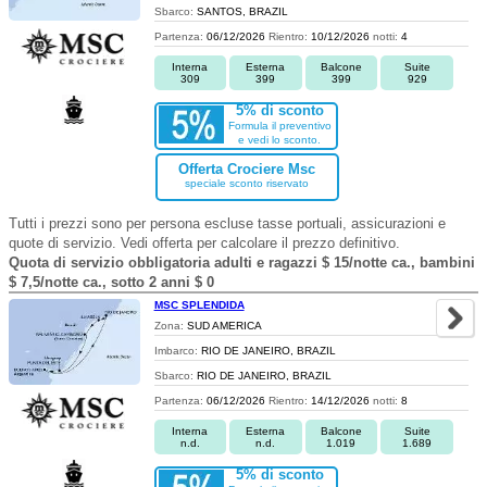
Sbarco:
SANTOS, BRAZIL
Partenza:
06/12/2026
Rientro:
10/12/2026
notti:
4
Interna
Esterna
Balcone
Suite
309
399
399
929
5% di sconto
Formula il preventivo
e vedi lo sconto.
Offerta Crociere Msc
speciale sconto riservato
Tutti i prezzi sono per persona escluse tasse portuali, assicurazioni e
quote di servizio. Vedi offerta per calcolare il prezzo definitivo.
Quota di servizio obbligatoria adulti e ragazzi $ 15/notte ca., bambini
$ 7,5/notte ca., sotto 2 anni $ 0
MSC SPLENDIDA
Zona:
SUD AMERICA
Imbarco:
RIO DE JANEIRO, BRAZIL
Sbarco:
RIO DE JANEIRO, BRAZIL
Partenza:
06/12/2026
Rientro:
14/12/2026
notti:
8
Interna
Esterna
Balcone
Suite
n.d.
n.d.
1.019
1.689
5% di sconto