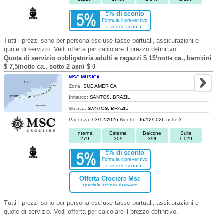
5% di sconto
Formula il preventivo
e vedi lo sconto.
Tutti i prezzi sono per persona escluse tasse portuali, assicurazioni e
quote di servizio. Vedi offerta per calcolare il prezzo definitivo.
Quota di servizio obbligatoria adulti e ragazzi $ 15/notte ca., bambini
$ 7,5/notte ca., sotto 2 anni $ 0
MSC MUSICA
Zona:
SUD AMERICA
Imbarco:
SANTOS, BRAZIL
Sbarco:
SANTOS, BRAZIL
Partenza:
03/12/2026
Rientro:
06/12/2026
notti:
3
Interna
Esterna
Balcone
Suite
279
309
399
1.029
5% di sconto
Formula il preventivo
e vedi lo sconto.
Offerta Crociere Msc
speciale sconto riservato
Tutti i prezzi sono per persona escluse tasse portuali, assicurazioni e
quote di servizio. Vedi offerta per calcolare il prezzo definitivo.