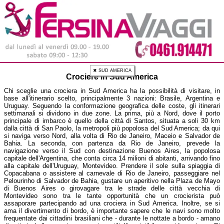
✖ SUD AMERICA
Crociere in Sud America
Chi sceglie una crociera in Sud America ha la possibilità di visitare, in
base all'itinerario scelto, principalmente 3 nazioni: Brasile, Argentina e
Uruguay. Seguendo la conformazione geografica delle coste, gli itinerari
settimanali si dividono in due zone. La prima, più a Nord, dove il porto
principale di imbarco è quello della città di Santos, situata a soli 30 km
dalla città di San Paolo, la metropoli più popolosa del Sud America; da qui
si naviga verso Nord, alla volta di Rio de Janeiro, Maceio e Salvador de
Bahia. La seconda, con partenza da Rio de Janeiro, prevede la
navigazione verso il Sud con destinazione Buenos Aires, la popolosa
capitale dell'Argentina, che conta circa 14 milioni di abitanti, arrivando fino
alla capitale dell'Uruguay, Montevideo. Prendere il sole sulla spiaggia di
Copacabana o assistere al carnevale di Rio de Janeiro, passeggiare nel
Pelourinho di Salvador de Bahia, gustare un aperitivo nella Plaza de Mayo
di Buenos Aires o girovagare tra le strade delle città vecchia di
Montevideo sono tra le tante opportunità che un crocierista può
assaporare partecipando ad una crociera in Sud America. Inoltre, se si
ama il divertimento di bordo, è importante sapere che le navi sono molto
frequentate dai cittadini brasiliani che - durante le nottate a bordo - amano