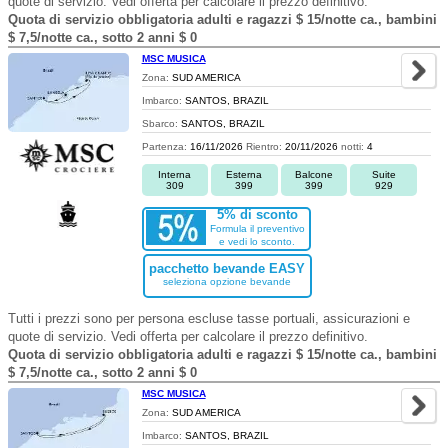
quote di servizio. Vedi offerta per calcolare il prezzo definitivo.
Quota di servizio obbligatoria adulti e ragazzi $ 15/notte ca., bambini
$ 7,5/notte ca., sotto 2 anni $ 0
MSC MUSICA
Zona:
SUD AMERICA
Imbarco:
SANTOS, BRAZIL
Sbarco:
SANTOS, BRAZIL
Partenza:
16/11/2026
Rientro:
20/11/2026
notti:
4
Interna
Esterna
Balcone
Suite
309
399
399
929
5% di sconto
Formula il preventivo
e vedi lo sconto.
pacchetto bevande EASY
seleziona opzione bevande
Tutti i prezzi sono per persona escluse tasse portuali, assicurazioni e
quote di servizio. Vedi offerta per calcolare il prezzo definitivo.
Quota di servizio obbligatoria adulti e ragazzi $ 15/notte ca., bambini
$ 7,5/notte ca., sotto 2 anni $ 0
MSC MUSICA
Zona:
SUD AMERICA
Imbarco:
SANTOS, BRAZIL