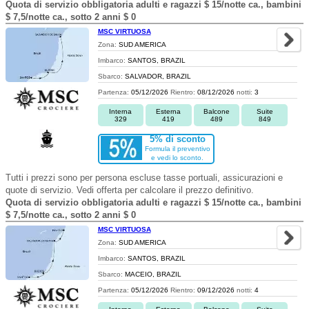
Quota di servizio obbligatoria adulti e ragazzi $ 15/notte ca., bambini
$ 7,5/notte ca., sotto 2 anni $ 0
MSC VIRTUOSA
Zona:
SUD AMERICA
Imbarco:
SANTOS, BRAZIL
Sbarco:
SALVADOR, BRAZIL
Partenza:
05/12/2026
Rientro:
08/12/2026
notti:
3
Interna
Esterna
Balcone
Suite
329
419
489
849
5% di sconto
Formula il preventivo
e vedi lo sconto.
Tutti i prezzi sono per persona escluse tasse portuali, assicurazioni e
quote di servizio. Vedi offerta per calcolare il prezzo definitivo.
Quota di servizio obbligatoria adulti e ragazzi $ 15/notte ca., bambini
$ 7,5/notte ca., sotto 2 anni $ 0
MSC VIRTUOSA
Zona:
SUD AMERICA
Imbarco:
SANTOS, BRAZIL
Sbarco:
MACEIO, BRAZIL
Partenza:
05/12/2026
Rientro:
09/12/2026
notti:
4