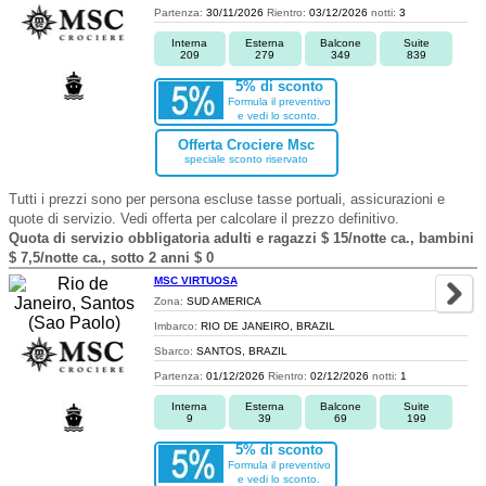
Partenza:
30/11/2026
Rientro:
03/12/2026
notti:
3
Interna
Esterna
Balcone
Suite
209
279
349
839
5% di sconto
Formula il preventivo
e vedi lo sconto.
Offerta Crociere Msc
speciale sconto riservato
Tutti i prezzi sono per persona escluse tasse portuali, assicurazioni e
quote di servizio. Vedi offerta per calcolare il prezzo definitivo.
Quota di servizio obbligatoria adulti e ragazzi $ 15/notte ca., bambini
$ 7,5/notte ca., sotto 2 anni $ 0
MSC VIRTUOSA
Zona:
SUD AMERICA
Imbarco:
RIO DE JANEIRO, BRAZIL
Sbarco:
SANTOS, BRAZIL
Partenza:
01/12/2026
Rientro:
02/12/2026
notti:
1
Interna
Esterna
Balcone
Suite
9
39
69
199
5% di sconto
Formula il preventivo
e vedi lo sconto.