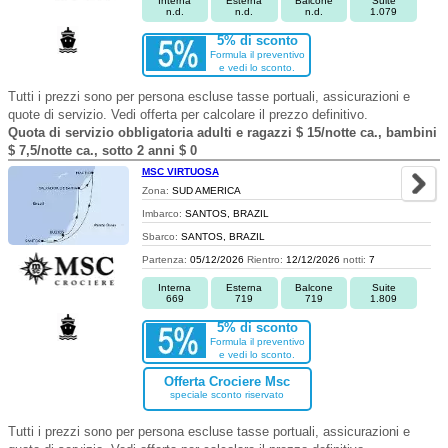
Interna
Esterna
Balcone
Suite
n.d.
n.d.
n.d.
1.079
5% di sconto
Formula il preventivo
e vedi lo sconto.
Tutti i prezzi sono per persona escluse tasse portuali, assicurazioni e
quote di servizio. Vedi offerta per calcolare il prezzo definitivo.
Quota di servizio obbligatoria adulti e ragazzi $ 15/notte ca., bambini
$ 7,5/notte ca., sotto 2 anni $ 0
MSC VIRTUOSA
Zona:
SUD AMERICA
Imbarco:
SANTOS, BRAZIL
Sbarco:
SANTOS, BRAZIL
Partenza:
05/12/2026
Rientro:
12/12/2026
notti:
7
Interna
Esterna
Balcone
Suite
669
719
719
1.809
5% di sconto
Formula il preventivo
e vedi lo sconto.
Offerta Crociere Msc
speciale sconto riservato
Tutti i prezzi sono per persona escluse tasse portuali, assicurazioni e