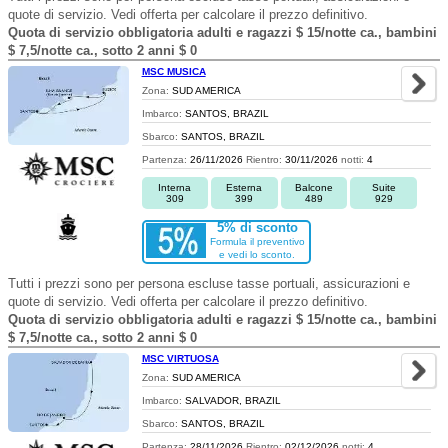
quote di servizio. Vedi offerta per calcolare il prezzo definitivo.
Quota di servizio obbligatoria adulti e ragazzi $ 15/notte ca., bambini
$ 7,5/notte ca., sotto 2 anni $ 0
MSC MUSICA
Zona:
SUD AMERICA
Imbarco:
SANTOS, BRAZIL
Sbarco:
SANTOS, BRAZIL
Partenza:
26/11/2026
Rientro:
30/11/2026
notti:
4
Interna
Esterna
Balcone
Suite
309
399
489
929
5% di sconto
Formula il preventivo
e vedi lo sconto.
Tutti i prezzi sono per persona escluse tasse portuali, assicurazioni e
quote di servizio. Vedi offerta per calcolare il prezzo definitivo.
Quota di servizio obbligatoria adulti e ragazzi $ 15/notte ca., bambini
$ 7,5/notte ca., sotto 2 anni $ 0
MSC VIRTUOSA
Zona:
SUD AMERICA
Imbarco:
SALVADOR, BRAZIL
Sbarco:
SANTOS, BRAZIL
Partenza:
28/11/2026
Rientro:
02/12/2026
notti:
4