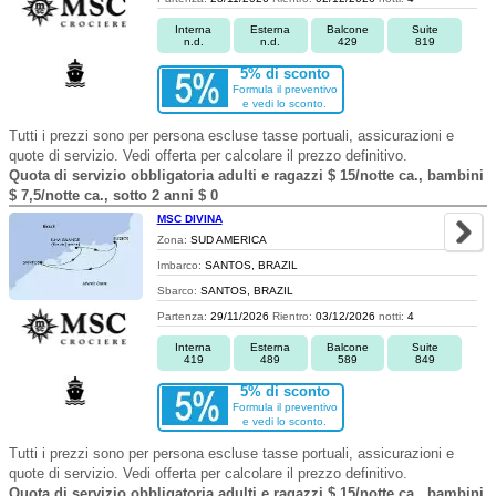
Interna
Esterna
Balcone
Suite
n.d.
n.d.
429
819
5% di sconto
Formula il preventivo
e vedi lo sconto.
Tutti i prezzi sono per persona escluse tasse portuali, assicurazioni e
quote di servizio. Vedi offerta per calcolare il prezzo definitivo.
Quota di servizio obbligatoria adulti e ragazzi $ 15/notte ca., bambini
$ 7,5/notte ca., sotto 2 anni $ 0
MSC DIVINA
Zona:
SUD AMERICA
Imbarco:
SANTOS, BRAZIL
Sbarco:
SANTOS, BRAZIL
Partenza:
29/11/2026
Rientro:
03/12/2026
notti:
4
Interna
Esterna
Balcone
Suite
419
489
589
849
5% di sconto
Formula il preventivo
e vedi lo sconto.
Tutti i prezzi sono per persona escluse tasse portuali, assicurazioni e
quote di servizio. Vedi offerta per calcolare il prezzo definitivo.
Quota di servizio obbligatoria adulti e ragazzi $ 15/notte ca., bambini