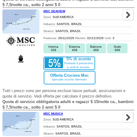
$ 7,5/notte ca., sotto 2 anni $ 0
MSC SEAVIEW
Zona:
SUD AMERICA
Imbarco:
SANTOS, BRAZIL
Sbarco:
SANTOS, BRAZIL
Partenza:
29/11/2026
Rientro:
02/12/2026
notti:
3
Interna
Esterna
Balcone
Suite
339
409
469
699
5% di sconto
Formula il preventivo
e vedi lo sconto.
Offerta Crociere Msc
speciale sconto riservato
Tutti i prezzi sono per persona escluse tasse portuali, assicurazioni e
quote di servizio. Vedi offerta per calcolare il prezzo definitivo.
Quota di servizio obbligatoria adulti e ragazzi $ 15/notte ca., bambini
$ 7,5/notte ca., sotto 2 anni $ 0
MSC MUSICA
Zona:
SUD AMERICA
Imbarco:
SANTOS, BRAZIL
Sbarco:
SANTOS, BRAZIL