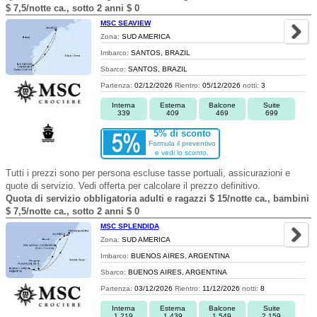
$ 7,5/notte ca., sotto 2 anni $ 0
MSC SEAVIEW
Zona:
SUD AMERICA
Imbarco:
SANTOS, BRAZIL
Sbarco:
SANTOS, BRAZIL
Partenza:
02/12/2026
Rientro:
05/12/2026
notti:
3
Interna
Esterna
Balcone
Suite
339
409
469
699
5% di sconto
Formula il preventivo
e vedi lo sconto.
Tutti i prezzi sono per persona escluse tasse portuali, assicurazioni e
quote di servizio. Vedi offerta per calcolare il prezzo definitivo.
Quota di servizio obbligatoria adulti e ragazzi $ 15/notte ca., bambini
$ 7,5/notte ca., sotto 2 anni $ 0
MSC SPLENDIDA
Zona:
SUD AMERICA
Imbarco:
BUENOS AIRES, ARGENTINA
Sbarco:
BUENOS AIRES, ARGENTINA
Partenza:
03/12/2026
Rientro:
11/12/2026
notti:
8
Interna
Esterna
Balcone
Suite
1.219
1.439
1.549
2.159