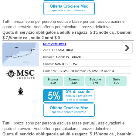
Offerta Crociere Msc
speciale sconto riservato
Tutti i prezzi sono per persona escluse tasse portuali, assicurazioni e
quote di servizio. Vedi offerta per calcolare il prezzo definitivo.
Quota di servizio obbligatoria adulti e ragazzi $ 15/notte ca., bambini
$ 7,5/notte ca., sotto 2 anni $ 0
MSC VIRTUOSA
Zona:
SUD AMERICA
Imbarco:
SANTOS, BRAZIL
Sbarco:
SANTOS, BRAZIL
Partenza:
02/12/2026
Rientro:
05/12/2026
notti:
3
Interna
Esterna
Balcone
Suite
319
339
379
609
5% di sconto
Formula il preventivo
e vedi lo sconto.
Offerta Crociere Msc
speciale sconto riservato
Tutti i prezzi sono per persona escluse tasse portuali, assicurazioni e
quote di servizio. Vedi offerta per calcolare il prezzo definitivo.
Quota di servizio obbligatoria adulti e ragazzi $ 15/notte ca., bambini