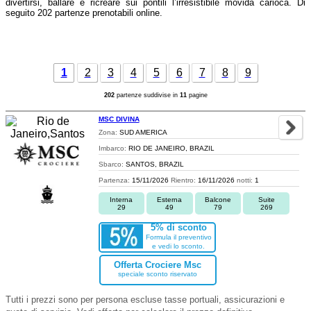
divertirsi, ballare e ricreare sui pontili l’irresistibile movida carioca. Di
seguito 202 partenze prenotabili online.
1
2
3
4
5
6
7
8
9
202
partenze suddivise in
11
pagine
MSC DIVINA
Zona:
SUD AMERICA
Imbarco:
RIO DE JANEIRO, BRAZIL
Sbarco:
SANTOS, BRAZIL
Partenza:
15/11/2026
Rientro:
16/11/2026
notti:
1
Interna
Esterna
Balcone
Suite
29
49
79
269
5% di sconto
Formula il preventivo
e vedi lo sconto.
Offerta Crociere Msc
speciale sconto riservato
Tutti i prezzi sono per persona escluse tasse portuali, assicurazioni e