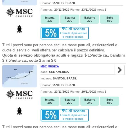
Sbarco:
SANTOS, BRAZIL
Partenza:
20/11/2026
Rientro:
23/11/2026
notti:
3
Interna
Esterna
Balcone
Suite
239
309
379
589
5% di sconto
Formula il preventivo
e vedi lo sconto.
Tutti i prezzi sono per persona escluse tasse portuali, assicurazioni e
quote di servizio. Vedi offerta per calcolare il prezzo definitivo.
Quota di servizio obbligatoria adulti e ragazzi $ 15/notte ca., bambini
$ 7,5/notte ca., sotto 2 anni $ 0
MSC MUSICA
Zona:
SUD AMERICA
Imbarco:
SANTOS, BRAZIL
Sbarco:
SANTOS, BRAZIL
Partenza:
23/11/2026
Rientro:
26/11/2026
notti:
3
Interna
Esterna
Balcone
Suite
209
279
349
589
5% di sconto
Formula il preventivo
e vedi lo sconto.
Tutti i prezzi sono per persona escluse tasse portuali, assicurazioni e